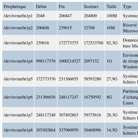
Périphérique
Début
Fin
Secteurs
Taille
Type
/dev/nvme0n1p1
2048
206847
204800
100M
Système
Réservé
/dev/nvme0n1p2
206848
239615
32768
16M
Microso
Données
/dev/nvme0n1p3
239616
172773375
172533760
82,3G
base Mi
Environ
/dev/nvme0n1p4
998117376
1000214527
2097152
1G
de récup
Window
Système
/dev/nvme0n1p5
172773376
231366655
58593280
27,9G
fichiers
Partition
/dev/nvme0n1p6
231366656
248117247
16750592
8G
d’échan
Linux
Système
/dev/nvme0n1p7
248117248
307492863
59375616
28,3G
fichiers
Système
/dev/nvme0n1p8
307492864
337960959
30468096
14,5G
fichiers