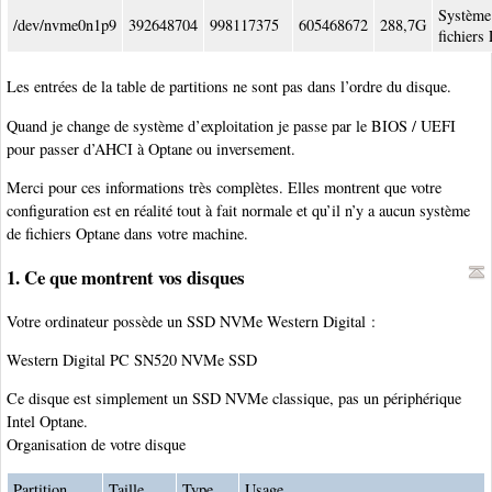
Système
/dev/nvme0n1p9
392648704
998117375
605468672
288,7G
fichiers
Les entrées de la table de partitions ne sont pas dans l’ordre du disque.
Quand je change de système d’exploitation je passe par le BIOS / UEFI
pour passer d’AHCI à Optane ou inversement.
Merci pour ces informations très complètes. Elles montrent que votre
configuration est en réalité tout à fait normale et qu’il n’y a aucun système
de fichiers Optane dans votre machine.
1. Ce que montrent vos disques
Votre ordinateur possède un SSD NVMe Western Digital :
Western Digital PC SN520 NVMe SSD
Ce disque est simplement un SSD NVMe classique, pas un périphérique
Intel Optane.
Organisation de votre disque
Partition
Taille
Type
Usage