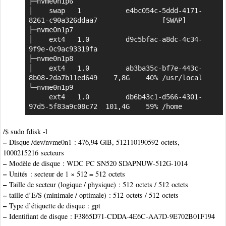
├─nvme0n1p6

│    swap   1           e4bc054c-5ddd-4171-
8261-c90a326ddaa7                [SWAP]

├─nvme0n1p7

│    ext4   1.0         d9c5bfac-a8dc-4c34-
9f9e-0c9ac93319fa                

├─nvme0n1p8

│    ext4   1.0         ab3ba35c-bf7e-443c-
8b08-2da7b11ed649    7,8G    40% /usr/local

└─nvme0n1p9

     ext4   1.0         db6b43c1-d566-4301-
97d5-5f83a9c08c72  101,4G    59% /home
/$ sudo fdisk -l
–
Disque /dev/nvme0n1 : 476,94 GiB, 512110190592 octets,
1000215216 secteurs
–
Modèle de disque : WDC PC SN520 SDAPNUW-512G-1014
–
Unités : secteur de 1 × 512 = 512 octets
–
Taille de secteur (logique / physique) : 512 octets / 512 octets
–
taille d’E/S (minimale / optimale) : 512 octets / 512 octets
–
Type d’étiquette de disque : gpt
–
Identifiant de disque : F3865D71-CDDA-4E6C-AA7D-9E702B01F194