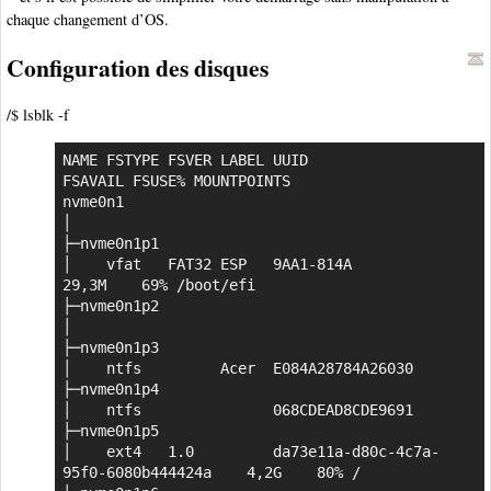
chaque changement d’OS.
Configuration des disques
/$ lsblk -f
NAME FSTYPE FSVER LABEL UUID                                 
FSAVAIL FSUSE% MOUNTPOINTS

nvme0n1

│                                                                           

├─nvme0n1p1

│    vfat   FAT32 ESP   9AA1-814A                              
29,3M    69% /boot/efi

├─nvme0n1p2

│                                                                           

├─nvme0n1p3

│    ntfs         Acer  E084A28784A26030                                    

├─nvme0n1p4

│    ntfs               068CDEAD8CDE9691                                    

├─nvme0n1p5

│    ext4   1.0         da73e11a-d80c-4c7a-
95f0-6080b444424a    4,2G    80% /
