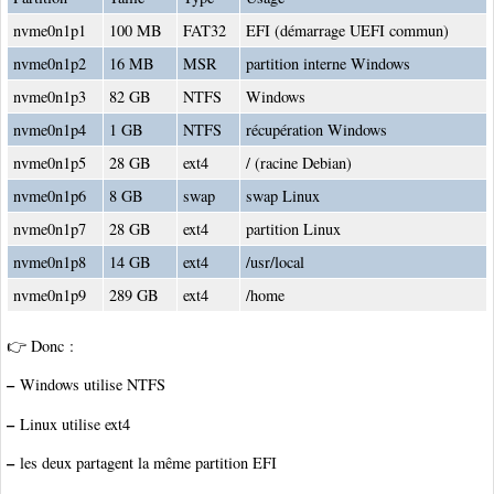
nvme0n1p1
100 MB
FAT32
EFI (démarrage UEFI commun)
nvme0n1p2
16 MB
MSR
partition interne Windows
nvme0n1p3
82 GB
NTFS
Windows
nvme0n1p4
1 GB
NTFS
récupération Windows
nvme0n1p5
28 GB
ext4
/ (racine Debian)
nvme0n1p6
8 GB
swap
swap Linux
nvme0n1p7
28 GB
ext4
partition Linux
nvme0n1p8
14 GB
ext4
/usr/local
nvme0n1p9
289 GB
ext4
/home
👉 Donc :
–
Windows utilise NTFS
–
Linux utilise ext4
–
les deux partagent la même partition EFI