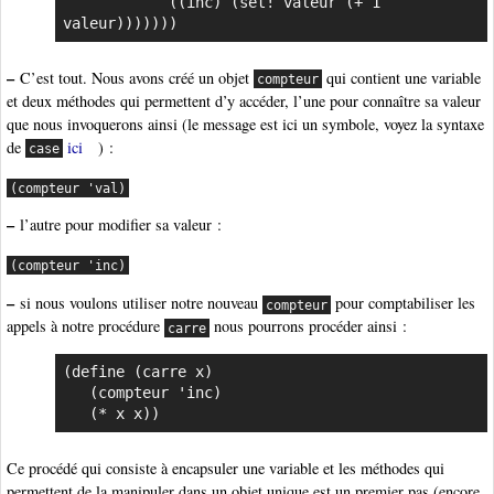
            ((inc) (set! valeur (+ 1 
valeur)))))))
–
C’est tout. Nous avons créé un objet
qui contient une variable
compteur
et deux méthodes qui permettent d’y accéder, l’une pour connaître sa valeur
que nous invoquerons ainsi (le message est ici un symbole, voyez la syntaxe
de
ici
) :
case
(compteur 'val)
–
l’autre pour modifier sa valeur :
(compteur 'inc)
–
si nous voulons utiliser notre nouveau
pour comptabiliser les
compteur
appels à notre procédure
nous pourrons procéder ainsi :
carre
(define (carre x)

   (compteur 'inc)

   (* x x))
Ce procédé qui consiste à encapsuler une variable et les méthodes qui
permettent de la manipuler dans un objet unique est un premier pas (encore