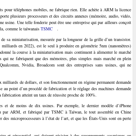
s pour téléphones mobiles, ne fabrique rien. Elle achète à ARM la licence
orte plusieurs processeurs et des circuits annexes (mémoire, audio, vidéo,
une usine. Une telle fonderie peut être une entreprise qui par ailleurs conçoit
ela, comme le taïwanais
TSMC
.
e sa miniaturisation, mesurée par la longueur de la grille d’un transistor.
5 milliards en 2022), est le seul à produire en géométrie 5nm (nanomètres)
ndonné la course à la miniaturisation mais continuent à alimenter le marché
s qui ne fabriquent que des mémoires, plus simples mais marché en plein
. Qualcomm, Nvidia, Broadcom sont des entreprises sans usines, qui ne
x milliards de dollars, et son fonctionnement en régime permanent demande
mise au point d’un procédé de fabrication et le réglage des machines demande
a fabrication atteint un taux de réussite proche de 100%.
es et de moins de dix usines. Par exemple, le dernier modèle d’iPhone
çu par ARM, et fabriqué par TSMC à Taïwan, le tout assemblé en Chine
 des microprocesseurs à l’état de l’art, et que les États-Unis sont en perte
ire et aérospatial, qui doivent résister à des rayonnements cosmiques ou