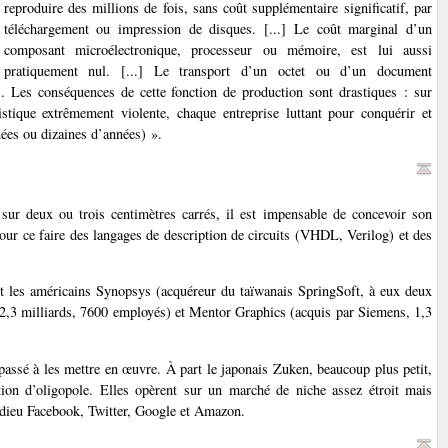
reproduire des millions de fois, sans coût supplémentaire significatif, par
téléchargement ou impression de disques. [...] Le coût marginal d’un
composant microélectronique, processeur ou mémoire, est lui aussi
pratiquement nul. [...] Le transport d’un octet ou d’un document
). Les conséquences de cette fonction de production sont drastiques : sur
ique extrêmement violente, chaque entreprise luttant pour conquérir et
ées ou dizaines d’années) ».
sur deux ou trois centimètres carrés, il est impensable de concevoir son
our ce faire des langages de description de circuits (VHDL, Verilog) et des
nt les américains Synopsys (acquéreur du taïwanais SpringSoft, à eux deux
 (2,3 milliards, 7600 employés) et Mentor Graphics (acquis par Siemens, 1,3
assé à les mettre en œuvre. À part le japonais Zuken, beaucoup plus petit,
ation d’oligopole. Elles opèrent sur un marché de niche assez étroit mais
 adieu Facebook, Twitter, Google et Amazon.