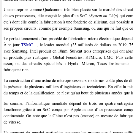
Une entreprise comme Qualcomm, très bien placée sur le marché des circuit
de ses processeurs, elle conçoit le plan d’un SoC
(System on Chip)
qui comp
etc.) dont elle confie la fabrication à une fonderie de silicium, qui possède 
ses propres circuits, comme par exemple Samsung, ou une qui ne fait que c
Le perfectionnement d’un procédé de fabrication micro-électronique dépend d
À ce jour
TSMC
, le leader mondial (35 milliards de dollars en 2019, 7
avec Samsung, Intel produit en 10nm. Suivent trois entreprises qui ont aba
en produits plus rustiques : Global Foundries, STMicro, UMC. Puis celle
essor, ou des circuits spécialisés : Hynix, Micron, Texas Instruments
fabriquent rien.
La construction d’une usine de microprocesseurs modernes coûte plus de di
la présence de plusieurs milliers d’ingénieurs et techniciens. En effet la 
du temps et de la qualification, ce n’est qu’au bout de plusieurs années que l
En somme, l’informatique mondiale dépend de trois ou quatre entrepris
fonctionne grâce à un SoC conçu par Apple autour d’un processeur con
continentale. On note que la Chine n’est pas (encore) en mesure de fabriquer
de vitesse.
Un segment de marché particulier concerne les processeurs à usage milita