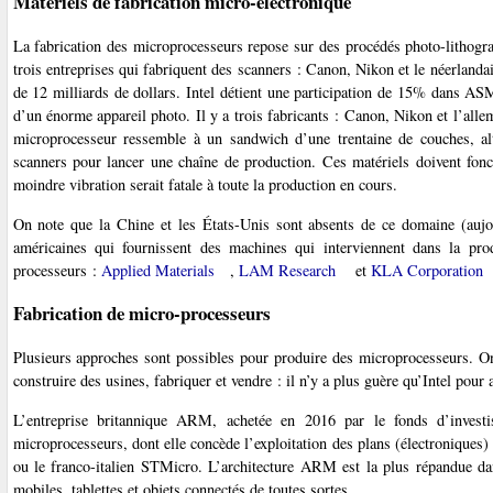
Matériels de fabrication micro-électronique
La fabrication des microprocesseurs repose sur des procédés photo-lithogr
trois entreprises qui fabriquent des scanners : Canon, Nikon et le néerland
de 12 milliards de dollars. Intel détient une participation de 15% dans A
d’un énorme appareil photo. Il y a trois fabricants : Canon, Nikon et l’all
microprocesseur ressemble à un sandwich d’une trentaine de couches, alte
scanners pour lancer une chaîne de production. Ces matériels doivent fonc
moindre vibration serait fatale à toute la production en cours.
On note que la Chine et les États-Unis sont absents de ce domaine (aujo
américaines qui fournissent des machines qui interviennent dans la pro
processeurs :
Applied Materials
,
LAM Research
et
KLA Corporation
Fabrication de micro-processeurs
Plusieurs approches sont possibles pour produire des microprocesseurs. On 
construire des usines, fabriquer et vendre : il n’y a plus guère qu’Intel pour a
L’entreprise britannique ARM, achetée en 2016 par le fonds d’investi
microprocesseurs, dont elle concède l’exploitation des plans (électroniques
ou le franco-italien STMicro. L’architecture ARM est la plus répandue d
mobiles, tablettes et objets connectés de toutes sortes.