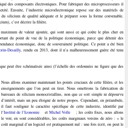
briqué des composants électroniques. Pour fabriquer des microprocesseurs il
exité. Ensuite, l’industrie microélectronique repose sur des matériels de
re du silicium de qualité adéquate et le préparer sous la forme convenable.
um), c’est décrire la filière.
 le maximum de valeur ajoutée, qui sont aussi ce qui coûte le plus cher en
mportant du point de vue de la politique économique, parce que détenir des
épendance économique, donc de souveraineté politique. Ce point a été bien
rin-Desailly
, rendu en 2013, dont il n’a malheureusement guère été tenu
ique peut être schématisée ainsi (l’échelle des ordonnées ne figure que des
Nous allons examiner maintenant les points cruciaux de cette filière, et les
enseignements que l’on peut en tirer. Nous omettrons la fabrication de
barreaux de silicium monocristallins, non que ce soit simple ni dépourvu
d’intérêt, mais un peu éloigné de notre propos. Cependant, en préambule,
il faut souligner le caractère spécifique de cette industrie, identifié par
l’
Institut de l’Iconomie
et
Michel Volle
; les coûts fixes, nous allons
le voir, en sont considérables, les coûts marginaux voisins de zéro : « le
coût marginal d’un logiciel est pratiquement nul : une fois écrit, on peut le