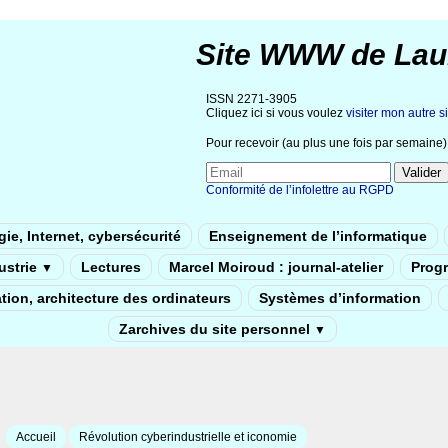
Site WWW de Lau
ISSN 2271-3905
Cliquez ici si vous voulez
visiter mon autre si
Pour recevoir (au plus une fois par semaine) 
Conformité de l’infolettre au RGPD
ie, Internet, cybersécurité
Enseignement de l’informatique
dustrie
Lectures
Marcel Moiroud : journal-atelier
Prog
▼
tion, architecture des ordinateurs
Systèmes d’information
Zarchives du site personnel
▼
Accueil
Révolution cyberindustrielle et iconomie