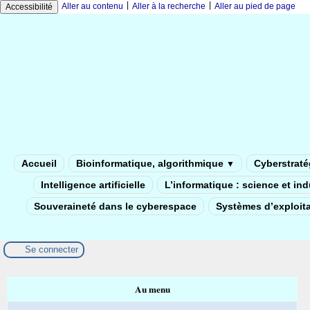
|
|
Aller au contenu
Aller à la recherche
Aller au pied de page
Accessibilité
Accueil
Bioinformatique, algorithmique
Cyberstratég
▼
Intelligence artificielle
L’informatique : science et in
Souveraineté dans le cyberespace
Systèmes d’exploita
Se connecter
Au menu