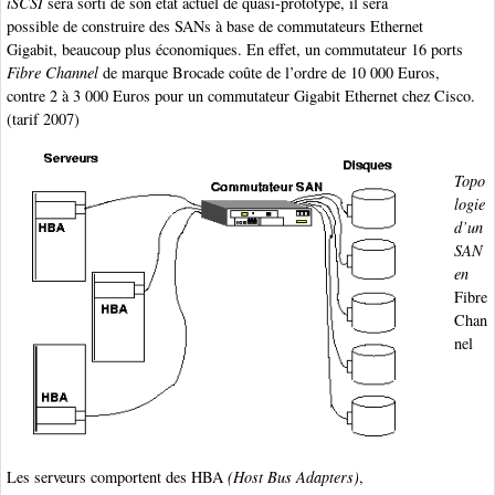
iSCSI
sera sorti de son état actuel de quasi-prototype, il sera
possible de construire des SANs à base de commutateurs Ethernet
Gigabit, beaucoup plus économiques. En effet, un commutateur 16 ports
Fibre Channel
de marque Brocade coûte de l’ordre de 10 000 Euros,
contre 2 à 3 000 Euros pour un commutateur Gigabit Ethernet chez Cisco.
(tarif 2007)
Topo
logie
d’un
SAN
en
Fibre
Chan
nel
Les serveurs comportent des HBA
(Host Bus Adapters)
,