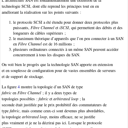
L’architecture SAN est fondamentalement une extension de la
technologie SCSI, dont elle reprend les principes tout en en
améliorant la réalisation sur les points suivants :
le protocole SCSI a été étendu pour donner deux protocoles plus
puissants,
Fibre Channel
et
iSCSI
, qui permettent des débits et des
longueurs de câbles supérieurs ;
le maximum théorique d’appareils que l’on peu connecter à un SAN
en
Fibre Channel
est de 16 millions ;
plusieurs ordinateurs connectés à un même SAN peuvent accéder
concurrement à tous les disques du SAN.
On voit bien le progrès que la technologie SAN apporte en extension
et en souplesse de configuration pour de vastes ensembles de serveurs
et de support de stockage.
La figure
4
montre la topologie d’un SAN de type
fabric
en
Fibre Channel
; il y a deux types de
topologies possibles :
fabric
et
arbitrated loop
; la
seconde était justifiée par le prix prohibitif des commutateurs de
type
fabric
, mais comme ceux-ci sont devenus plus abordables,
la topologie
arbitrated loop
, moins efficace, ne se justifie
plus vraiment et je ne la décrirai pas ici. Lorsque le protocole