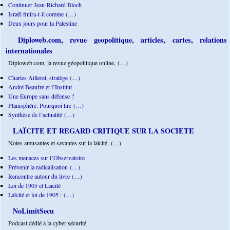
Continuer Jean-Richard Bloch
Israël finira-t-il comme (…)
Deux jours pour la Palestine
Diploweb.com, revue geopolitique, articles, cartes, relations
internationales
Diploweb.com, la revue géopolitique online, (…)
Charles Ailleret, stratège (…)
André Beaufre et l’Institut
Une Europe sans défense ?
Planisphère. Pourquoi lire (…)
Synthèse de l’actualité (…)
LAÏCITE ET REGARD CRITIQUE SUR LA SOCIETE
Notes amusantes et savantes sur la laïcité, (…)
Les menaces sur l’Observatoire
Prévenir la radicalisation (…)
Rencontre autour du livre (…)
Loi de 1905 et Laïcité
Laïcité et loi de 1905 : (…)
NoLimitSecu
Podcast dédié à la cyber sécurité