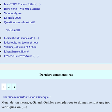
InterCERT France (Juillet (…)
Hors Série – Vol 501 d’Ariane
Vulnpocalypse
Le Hack 2026
Questionnaires de sécurité
volle.com
L’essentiel du modèle de (…)
L’écologie, les écolos et nous
Valeurs, Situation et Action
Libéralisme et liberté
Frédéric Lefebvre-Naré, (…)
Derniers commentaires
1
2
3
Pour une réindustrialisation numérique !
Merci de ton message, Gérard. Oui, les exemples que tu donnes ne sont que trop
véridiques, on (…)