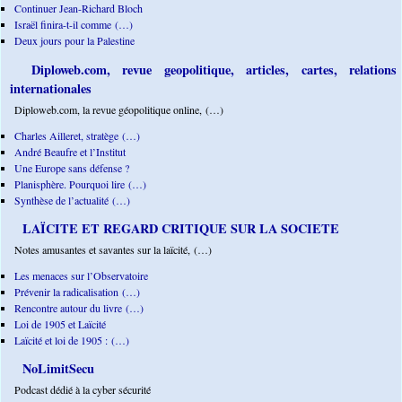
Continuer Jean-Richard Bloch
Israël finira-t-il comme (…)
Deux jours pour la Palestine
Diploweb.com, revue geopolitique, articles, cartes, relations
internationales
Diploweb.com, la revue géopolitique online, (…)
Charles Ailleret, stratège (…)
André Beaufre et l’Institut
Une Europe sans défense ?
Planisphère. Pourquoi lire (…)
Synthèse de l’actualité (…)
LAÏCITE ET REGARD CRITIQUE SUR LA SOCIETE
Notes amusantes et savantes sur la laïcité, (…)
Les menaces sur l’Observatoire
Prévenir la radicalisation (…)
Rencontre autour du livre (…)
Loi de 1905 et Laïcité
Laïcité et loi de 1905 : (…)
NoLimitSecu
Podcast dédié à la cyber sécurité