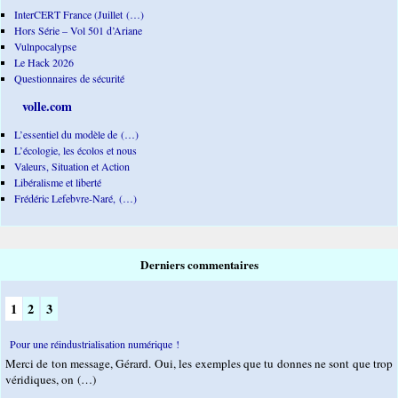
InterCERT France (Juillet (…)
Hors Série – Vol 501 d’Ariane
Vulnpocalypse
Le Hack 2026
Questionnaires de sécurité
volle.com
L’essentiel du modèle de (…)
L’écologie, les écolos et nous
Valeurs, Situation et Action
Libéralisme et liberté
Frédéric Lefebvre-Naré, (…)
Derniers commentaires
1
2
3
Pour une réindustrialisation numérique !
Merci de ton message, Gérard. Oui, les exemples que tu donnes ne sont que trop
véridiques, on (…)