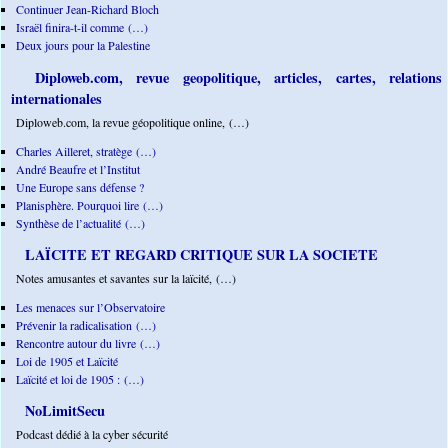
Continuer Jean-Richard Bloch
Israël finira-t-il comme (…)
Deux jours pour la Palestine
Diploweb.com, revue geopolitique, articles, cartes, relations
internationales
Diploweb.com, la revue géopolitique online, (…)
Charles Ailleret, stratège (…)
André Beaufre et l’Institut
Une Europe sans défense ?
Planisphère. Pourquoi lire (…)
Synthèse de l’actualité (…)
LAÏCITE ET REGARD CRITIQUE SUR LA SOCIETE
Notes amusantes et savantes sur la laïcité, (…)
Les menaces sur l’Observatoire
Prévenir la radicalisation (…)
Rencontre autour du livre (…)
Loi de 1905 et Laïcité
Laïcité et loi de 1905 : (…)
NoLimitSecu
Podcast dédié à la cyber sécurité