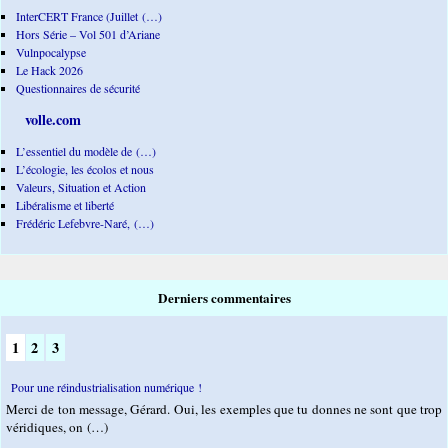
InterCERT France (Juillet (…)
Hors Série – Vol 501 d’Ariane
Vulnpocalypse
Le Hack 2026
Questionnaires de sécurité
volle.com
L’essentiel du modèle de (…)
L’écologie, les écolos et nous
Valeurs, Situation et Action
Libéralisme et liberté
Frédéric Lefebvre-Naré, (…)
Derniers commentaires
1
2
3
Pour une réindustrialisation numérique !
Merci de ton message, Gérard. Oui, les exemples que tu donnes ne sont que trop
véridiques, on (…)