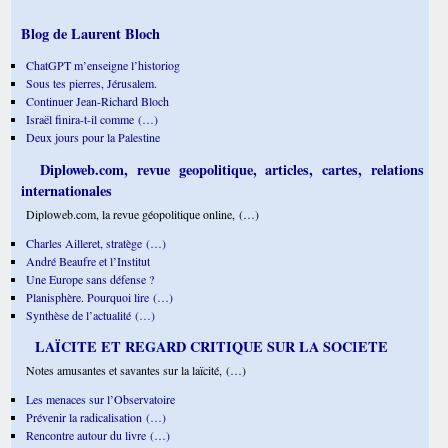
Blog de Laurent Bloch
ChatGPT m’enseigne l’historiog
Sous tes pierres, Jérusalem.
Continuer Jean-Richard Bloch
Israël finira-t-il comme (…)
Deux jours pour la Palestine
Diploweb.com, revue geopolitique, articles, cartes, relations
internationales
Diploweb.com, la revue géopolitique online, (…)
Charles Ailleret, stratège (…)
André Beaufre et l’Institut
Une Europe sans défense ?
Planisphère. Pourquoi lire (…)
Synthèse de l’actualité (…)
LAÏCITE ET REGARD CRITIQUE SUR LA SOCIETE
Notes amusantes et savantes sur la laïcité, (…)
Les menaces sur l’Observatoire
Prévenir la radicalisation (…)
Rencontre autour du livre (…)