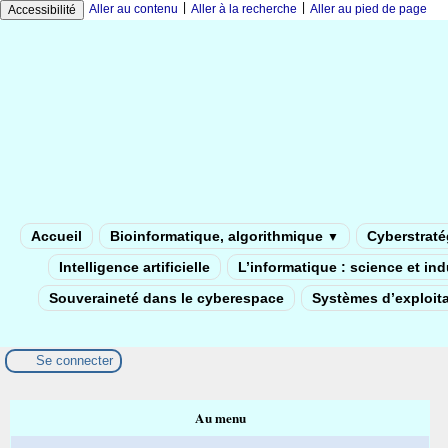
|
|
Aller au contenu
Aller à la recherche
Aller au pied de page
Accessibilité
Accueil
Bioinformatique, algorithmique
Cyberstratég
▼
Intelligence artificielle
L’informatique : science et in
Souveraineté dans le cyberespace
Systèmes d’exploita
Se connecter
Au menu