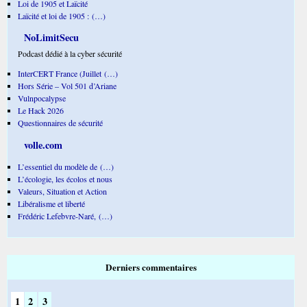
Loi de 1905 et Laïcité
Laïcité et loi de 1905 : (…)
NoLimitSecu
Podcast dédié à la cyber sécurité
InterCERT France (Juillet (…)
Hors Série – Vol 501 d’Ariane
Vulnpocalypse
Le Hack 2026
Questionnaires de sécurité
volle.com
L’essentiel du modèle de (…)
L’écologie, les écolos et nous
Valeurs, Situation et Action
Libéralisme et liberté
Frédéric Lefebvre-Naré, (…)
Derniers commentaires
1
2
3