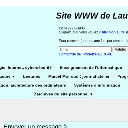
Site WWW de Lau
ISSN 2271-3905
Cliquez ici si vous voulez
visiter mon autre si
Pour recevoir (au plus une fois par semaine) 
Conformité de l’infolettre au RGPD
ie, Internet, cybersécurité
Enseignement de l’informatique
dustrie
Lectures
Marcel Moiroud : journal-atelier
Prog
▼
tion, architecture des ordinateurs
Systèmes d’information
Zarchives du site personnel
▼
Envoyer un message à