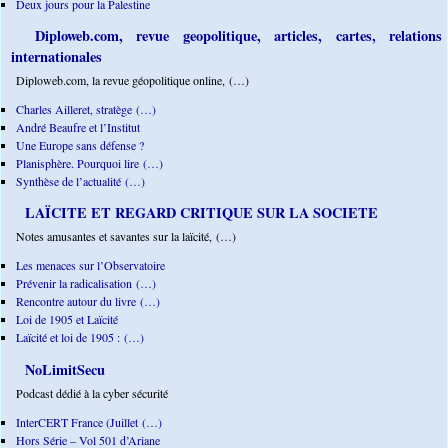
Deux jours pour la Palestine
Diploweb.com, revue geopolitique, articles, cartes, relations
internationales
Diploweb.com, la revue géopolitique online, (…)
Charles Ailleret, stratège (…)
André Beaufre et l’Institut
Une Europe sans défense ?
Planisphère. Pourquoi lire (…)
Synthèse de l’actualité (…)
LAÏCITE ET REGARD CRITIQUE SUR LA SOCIETE
Notes amusantes et savantes sur la laïcité, (…)
Les menaces sur l’Observatoire
Prévenir la radicalisation (…)
Rencontre autour du livre (…)
Loi de 1905 et Laïcité
Laïcité et loi de 1905 : (…)
NoLimitSecu
Podcast dédié à la cyber sécurité
InterCERT France (Juillet (…)
Hors Série – Vol 501 d’Ariane