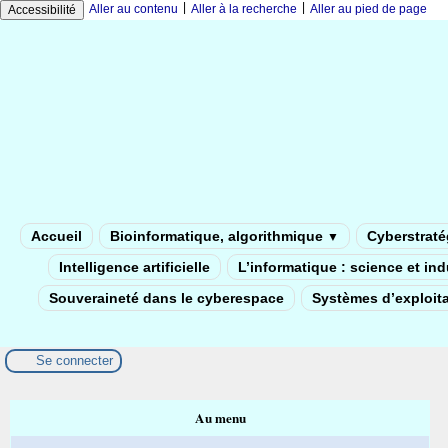
|
|
Aller au contenu
Aller à la recherche
Aller au pied de page
Accessibilité
Accueil
Bioinformatique, algorithmique
Cyberstratég
▼
Intelligence artificielle
L’informatique : science et in
Souveraineté dans le cyberespace
Systèmes d’exploita
Se connecter
Au menu