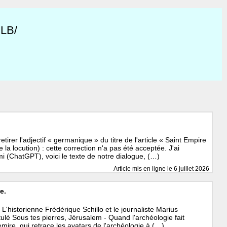
gLB/
irer l'adjectif « germanique » du titre de l'article « Saint Empire
la locution) : cette correction n'a pas été acceptée. J'ai
 (ChatGPT), voici le texte de notre dialogue, (…)
Article mis en ligne le
6 juillet 2026
e.
'historienne Frédérique Schillo et le journaliste Marius
itulé Sous tes pierres, Jérusalem - Quand l'archéologie fait
emire, qui retrace les avatars de l'archéologie à (…)