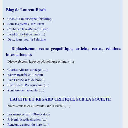
Blog de Laurent Bloch
ChatGPT m’enseigne l’historiog
Sous tes pierres, Jérusalem.
Continuer Jean-Richard Bloch
Israël finira-t-il comme (…)
Deux jours pour la Palestine
Diploweb.com, revue geopolitique, articles, cartes, relations
internationales
Diploweb.com, la revue géopolitique online, (…)
Charles Ailleret, stratège (…)
André Beaufre et l’Institut
Une Europe sans défense ?
Planisphère. Pourquoi lire (…)
Synthèse de l’actualité (…)
LAÏCITE ET REGARD CRITIQUE SUR LA SOCIETE
Notes amusantes et savantes sur la laïcité, (…)
Les menaces sur l’Observatoire
Prévenir la radicalisation (…)
Rencontre autour du livre (…)