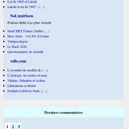
Loi de 1905 et Laïcité
Laïcité et loi de 1905 : (…)
NoLimitSecu
Podcast dédié à la cyber sécurité
InterCERT France (Juillet (…)
Hors Série – Vol 501 d’Ariane
Vulnpocalypse
Le Hack 2026
Questionnaires de sécurité
volle.com
L’essentiel du modèle de (…)
L’écologie, les écolos et nous
Valeurs, Situation et Action
Libéralisme et liberté
Frédéric Lefebvre-Naré, (…)
Derniers commentaires
1
2
3