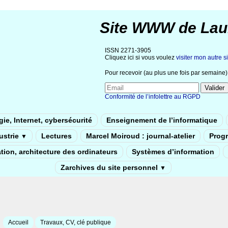
Site WWW de Lau
ISSN 2271-3905
Cliquez ici si vous voulez
visiter mon autre si
Pour recevoir (au plus une fois par semaine) 
Conformité de l’infolettre au RGPD
ie, Internet, cybersécurité
Enseignement de l’informatique
dustrie
Lectures
Marcel Moiroud : journal-atelier
Prog
▼
tion, architecture des ordinateurs
Systèmes d’information
Zarchives du site personnel
▼
Accueil
Travaux, CV, clé publique