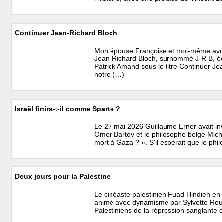
Continuer Jean-Richard Bloch
Mon épouse Françoise et moi-même avon
Jean-Richard Bloch, surnommé J-R B, écr
Patrick Amand sous le titre Continuer J
notre (…)
Israël finira-t-il comme Sparte ?
Le 27 mai 2026 Guillaume Erner avait invi
Omer Bartov et le philosophe belge Mich
mort à Gaza ? ». S'il espérait que le ph
Deux jours pour la Palestine
Le cinéaste palestinien Fuad Hindieh en 
animé avec dynamisme par Sylvette Rougi
Palestiniens de la répression sanglante 