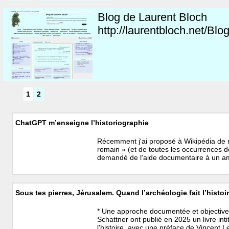
Blog de Laurent Bloch
http://laurentbloch.net/Blo
1
2
ChatGPT m’enseigne l’historiographie
Récemment j'ai proposé à Wikipédia de ret
romain » (et de toutes les occurrences de 
demandé de l'aide documentaire à un ami
Sous tes pierres, Jérusalem. Quand l’archéologie fait l’histoir
* Une approche documentée et objective L
Schattner ont publié en 2025 un livre int
l'histoire, avec une préface de Vincent L