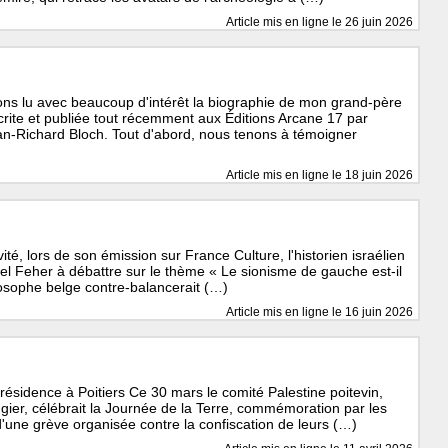
Article mis en ligne le
26 juin 2026
s lu avec beaucoup d'intérêt la biographie de mon grand-père
ite et publiée tout récemment aux Éditions Arcane 17 par
ean-Richard Bloch. Tout d'abord, nous tenons à témoigner
Article mis en ligne le
18 juin 2026
té, lors de son émission sur France Culture, l'historien israélien
el Feher à débattre sur le thème « Le sionisme de gauche est-il
ilosophe belge contre-balancerait (…)
Article mis en ligne le
16 juin 2026
résidence à Poitiers Ce 30 mars le comité Palestine poitevin,
er, célébrait la Journée de la Terre, commémoration par les
d'une grève organisée contre la confiscation de leurs (…)