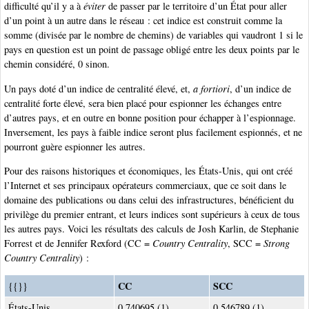
difficulté qu’il y a à
éviter
de passer par le territoire d’un État pour aller
d’un point à un autre dans le réseau : cet indice est construit comme la
somme (divisée par le nombre de chemins) de variables qui vaudront 1 si le
pays en question est un point de passage obligé entre les deux points par le
chemin considéré, 0 sinon.
Un pays doté d’un indice de centralité élevé, et,
a fortiori
, d’un indice de
centralité forte élevé, sera bien placé pour espionner les échanges entre
d’autres pays, et en outre en bonne position pour échapper à l’espionnage.
Inversement, les pays à faible indice seront plus facilement espionnés, et ne
pourront guère espionner les autres.
Pour des raisons historiques et économiques, les États-Unis, qui ont créé
l’Internet et ses principaux opérateurs commerciaux, que ce soit dans le
domaine des publications ou dans celui des infrastructures, bénéficient du
privilège du premier entrant, et leurs indices sont supérieurs à ceux de tous
les autres pays. Voici les résultats des calculs de Josh Karlin, de Stephanie
Forrest et de Jennifer Rexford (CC =
Country Centrality
, SCC =
Strong
Country Centrality
) :
CC
SCC
{{}}
États-Unis
0,740695 (1)
0,546789 (1)