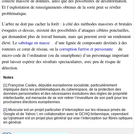
collecte massive de données, ainsi que des possibilités de désinformation.
Et l’exploitation de renseignements obtenus de la sorte peut se révéler
problématique.
L’arbre ne doit pas cacher la forêt : à côté des méthodes massives et brutales
évoquées ci-dessus, existent des possibilités d’attaques ciblées ponctuelles,
qui demandent plus de travail humain, mais qui peuvent avoir un rendement
élevé. Le
sabotage en masse
d’une lignée de composants destinés à des
routeurs ce cœur de réseau, ou la
corruption furtive et persistante
du
micro-code de l’ordinateur (ou du smartphone) d’un personnage important
peut laisser espérer des résultats spectaculaires, avec peu de risque de
détection.
Notes
[
1
]
Françoise Castex, députée européenne socialiste, particulièrement
impliquée dans les problématiques du cyberespace, de la protection des
données personnelles et des nécessaires évolutions des règles de propriété
intellectuelle, est menacée de se voir retirer l’investiture de son parti pour les
prochaines élections européennes.
[
2
]
Muscular
est un projet particulier d’interception sur les réseaux privés de
Google et de Yahoo !, en collaboration avec le GCHQ britannique, cependant
qu’
Upstream
est un projet plus général qui vise l’interception sur fibres optiques
en général.