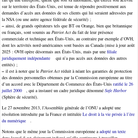
sur le territoire des États-Unis, est tenue de répondre positivement aux
demandes d’accès aux données de ses clients qui lui seraient adressées par
la NSA (ou une autre agence fédérale de sécurité) ;
–
ainsi, de grands opérateurs tels que BT ou Orange, bien que britannique
ou français, sont soumis au
Patriot Act
du fait de leur présence
commerciale et technique aux États-Unis, au contraire par exemple d’OVH,
dont les activités nord-américaines sont basées au Canada (mise à jour août
2025 : OVH opère désormais aux États-Unis, mais par une
filiale
juridiquement indépendante
qui n’a pas accès aux données des autres
entités) ;
–
il est à noter que le
Patriot Act
réduit à néant les garanties de protection
des données personnelles obtenues par la Commission européenne au titre
d’un accord avec le Département du Commerce des États-Unis
ratifié le 26
juillet 2000
, qui a instauré un cadre juridique dénommé
Safe Harbor
(Sphère de sécurité).
Le 27 novembre 2013, l’Assemblée générale de l’ONU a adopté une
résolution introduite par la France et intitulée
Le droit à la vie privée à l’ère
du numérique
.
Notons que le même jour la Commission européenne a
adopté un texte
dans lequel il est clairement indiqué qu’elle continuera à travailler