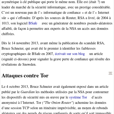
asymétrique à clé publique qui porte le même nom. Elle est (était ?) un
leader du marché de la sécurité informatique, avec un prestige considérable.
C’est un nouveau pan de l’« informatique de confiance » et de l’« Internet
sûr » qui s’effondre. D’après les sources de Reuter, RSA a livré, de 2004 à
1013, son logiciel
BSafe
avec un générateur de nombres pseudo-aléatoires
affaibli, de façon à permettre aux experts de la NSA un accès aux données
chiffrées.
Dès le 14 novembre 2013, avant même la publication du scandale RSA,
Bruce Schneier, qui avait été le premier à identifier les faiblesses
cryptographiques de BSafe en 2007,
écrivait sur son blog
un article
(signalé ci-dessus) pour signaler la grave perte de confiance qui résulte des
révélations de Snowden.
Attaques contre Tor
Le 4 octobre 2013, Bruce Schneier avait également exposé dans un article
publié par le
Guardian
les méthodes utilisées par la NSA pour contourner
les dispositifs de sécurité mis en œuvre par le
système Tor
d’accès
anonymisé à l’Internet. Tor
("The Onion Router")
achemine les données
d’une session TCP selon un itinéraire imprévisible, au moyen de rebonds
aléatoires sur des nœuds du réseau configurés de sorte qu’il soit impossible