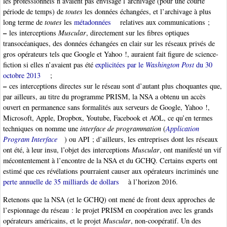
les professionnels n’avaient pas envisagé l’archivage (pour une courte
période de temps) de
toutes
les données échangées, et l’archivage à plus
long terme de
toutes
les
métadonnées
relatives aux communications ;
–
les interceptions
Muscular
, directement sur les fibres optiques
transocéaniques, des données échangées en clair sur les réseaux privés de
gros opérateurs tels que Google et Yahoo !, auraient fait figure de science-
fiction si elles n’avaient pas été
explicitées par le
Washington Post
du 30
octobre 2013
;
–
ces interceptions directes sur le réseau sont d’autant plus choquantes que,
par ailleurs, au titre du programme PRISM, la NSA a obtenu un accès
ouvert en permanence sans formalités aux serveurs de Google, Yahoo !,
Microsoft, Apple, Dropbox, Youtube, Facebook et AOL, ce qu’en termes
techniques on nomme une
interface de programmation
(
Application
Program Interface
) ou API ; d’ailleurs, les entreprises dont les réseaux
ont été, à leur insu, l’objet des interceptions
Muscular
, ont manifesté un vif
mécontentement à l’encontre de la NSA et du GCHQ. Certains experts ont
estimé que ces révélations pourraient causer aux opérateurs incriminés une
perte annuelle de 35 milliards de dollars
à l’horizon 2016.
Retenons que la NSA (et le GCHQ) ont mené de front deux approches de
l’espionnage du réseau : le projet PRISM en coopération avec les grands
opérateurs américains, et le projet
Muscular
, non-coopératif. Un des