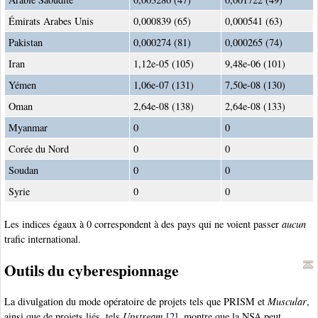
Émirats Arabes Unis
0,000839 (65)
0,000541 (63)
Pakistan
0,000274 (81)
0,000265 (74)
Iran
1,12e-05 (105)
9,48e-06 (101)
Yémen
1,06e-07 (131)
7,50e-08 (130)
Oman
2,64e-08 (138)
2,64e-08 (133)
Myanmar
0
0
Corée du Nord
0
0
Soudan
0
0
Syrie
0
0
Les indices égaux à 0 correspondent à des pays qui ne voient passer
aucun
trafic international.
Outils du cyberespionnage
La divulgation du mode opératoire de projets tels que PRISM et
Muscular
,
ainsi que de projets liés, tels
Upstream
[
2
]
, montre que la NSA peut