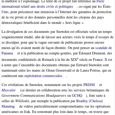
la muflerie à l’espionnage. Le texte de ce projet fait référence au
Pacte
international relatif aux droits civils et politiques
, co-signé par les États-
Unis, pour préconiser une extension à l’Internet des garanties de protection
de la vie privée et des données personnelles dont les citoyens des pays
démocratiques bénéficient dans le monde « hors-ligne ».
La divulgation de ces documents par Snowden est effectuée selon un tempo
soigneusement étudié, afin de laisser aux acteurs visés le temps d’essayer de
se disculper, pour que la vague suivante de publications prouve encore
mieux qu’ils avaient menti de façon éhontée. On peut penser au
scandale de
Panama
et à la publication au compte-gouttes, par Édouard Drumont, des
e
documents confidentiels de Reinach à la fin du XIX
siècle en France. Il est
à noter que l’ensemble des documents obtenus par Edward Snowden sont
maintenant entre les mains de Glenn Greenwald et de Laura Poitras, qui en
conduisent une
exploitation commerciales
.
Ces révélations de Snowden, notamment sur les projets
PRISM
et
Muscular
(ce dernier en collaboration avec les services britanniques du
Government Communications Headquarters
ou
GCHQ
), font suite à
celles de
Wikileaks
, par exemple la publication par
Bradley (Chelsea)
Manning
de vidéos particulièrement compromettantes sur les opérations
américaines en Irak. En remontant plus loin dans le temps, on trouve que