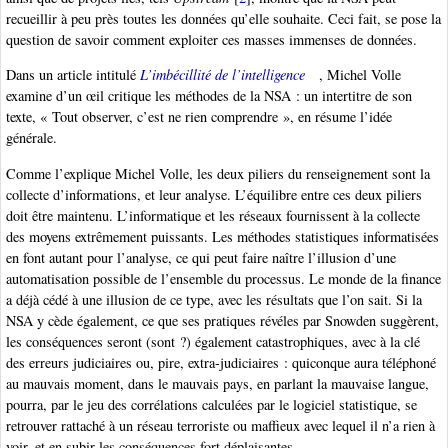
recueillir à peu près toutes les données qu’elle souhaite. Ceci fait, se pose la
question de savoir comment exploiter ces masses immenses de données.
Dans un article intitulé
L’imbécillité de l’intelligence
, Michel Volle
examine d’un œil critique les méthodes de la NSA : un intertitre de son
texte, « Tout observer, c’est ne rien comprendre », en résume l’idée
générale.
Comme l’explique Michel Volle, les deux piliers du renseignement sont la
collecte d’informations, et leur analyse. L’équilibre entre ces deux piliers
doit être maintenu. L’informatique et les réseaux fournissent à la collecte
des moyens extrêmement puissants. Les méthodes statistiques informatisées
en font autant pour l’analyse, ce qui peut faire naître l’illusion d’une
automatisation possible de l’ensemble du processus. Le monde de la finance
a déjà cédé à une illusion de ce type, avec les résultats que l’on sait. Si la
NSA y cède également, ce que ses pratiques révéles par Snowden suggèrent,
les conséquences seront (sont ?) également catastrophiques, avec à la clé
des erreurs judiciaires ou, pire, extra-judiciaires : quiconque aura téléphoné
au mauvais moment, dans le mauvais pays, en parlant la mauvaise langue,
pourra, par le jeu des corrélations calculées par le logiciel statistique, se
retrouver rattaché à un réseau terroriste ou maffieux avec lequel il n’a rien à
voir, et en subir les conséquences fort déplaisantes.