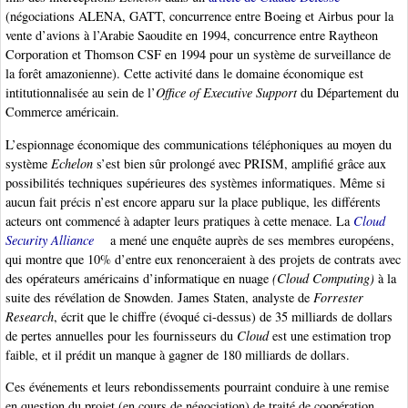
(négociations ALENA, GATT, concurrence entre Boeing et Airbus pour la
vente d’avions à l’Arabie Saoudite en 1994, concurrence entre Raytheon
Corporation et Thomson CSF en 1994 pour un système de surveillance de
la forêt amazonienne). Cette activité dans le domaine économique est
intitutionnalisée au sein de l’
Office of Executive Support
du Département du
Commerce américain.
L’espionnage économique des communications téléphoniques au moyen du
système
Echelon
s’est bien sûr prolongé avec PRISM, amplifié grâce aux
possibilités techniques supérieures des systèmes informatiques. Même si
aucun fait précis n’est encore apparu sur la place publique, les différents
acteurs ont commencé à adapter leurs pratiques à cette menace. La
Cloud
Security Alliance
a mené une enquête auprès de ses membres européens,
qui montre que 10% d’entre eux renonceraient à des projets de contrats avec
des opérateurs américains d’informatique en nuage
(Cloud Computing)
à la
suite des révélation de Snowden. James Staten, analyste de
Forrester
Research
, écrit que le chiffre (évoqué ci-dessus) de 35 milliards de dollars
de pertes annuelles pour les fournisseurs du
Cloud
est une estimation trop
faible, et il prédit un manque à gagner de 180 milliards de dollars.
Ces événements et leurs rebondissements pourraint conduire à une remise
en question du projet (en cours de négociation) de traité de coopération