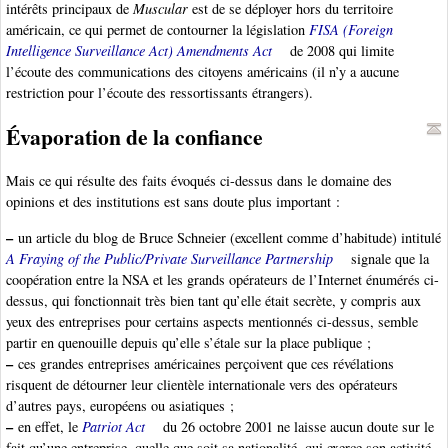
intérêts principaux de
Muscular
est de se déployer hors du territoire
américain, ce qui permet de contourner la législation
FISA (Foreign
Intelligence Surveillance Act) Amendments Act
de 2008 qui limite
l’écoute des communications des citoyens américains (il n’y a aucune
restriction pour l’écoute des ressortissants étrangers).
Évaporation de la confiance
Mais ce qui résulte des faits évoqués ci-dessus dans le domaine des
opinions et des institutions est sans doute plus important :
–
un article du blog de Bruce Schneier (excellent comme d’habitude) intitulé
A Fraying of the Public/Private Surveillance Partnership
signale que la
coopération entre la NSA et les grands opérateurs de l’Internet énumérés ci-
dessus, qui fonctionnait très bien tant qu’elle était secrète, y compris aux
yeux des entreprises pour certains aspects mentionnés ci-dessus, semble
partir en quenouille depuis qu’elle s’étale sur la place publique ;
–
ces grandes entreprises américaines perçoivent que ces révélations
risquent de détourner leur clientèle internationale vers des opérateurs
d’autres pays, européens ou asiatiques ;
–
en effet, le
Patriot Act
du 26 octobre 2001 ne laisse aucun doute sur le
fait qu’une entreprise, quelle que soit sa nationalité, qui exerce son activité