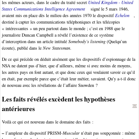
les mêmes acteurs, dans le cadre du traité secret
United Kingdom - United
States Communications Intelligence Agreement
signé le 5 mars 1946,
avaient mis en place dès le milieu des années 1970 le dispositif
Echelon
,
destiné à capter les communications téléphoniques et les télécopies
« intéressantes » un peu partout dans le monde ; c’est en 1988 que le
journaliste Duncan Campbell a révélé l’existence de ce système
d’interception dans un article intitulé
Somebody’s listening
(Quelqu’un
écoute), publié dans le
New Statesman
.
De ce qui précède on déduit aisément que les dispositifs d’espionnage de la
NSA ne datent pas d’hier, que d’ailleurs, même si avec moins de moyens,
les autres pays en font autant, et que donc ceux qui voulaient savoir ce qu’il
en était, par exemple parce que c’était leur métier, savaient. Qu’y a-t-il donc
de nouveau avec les révélations de l’affaire Snowden ?
Les faits révélés excèdent les hypothèses
antérieures
Voilà ce qui est nouveau dans le domaine des faits :
–
l’ampleur du dispositif PRISM-
Muscular
n’était pas soupçonnée : même