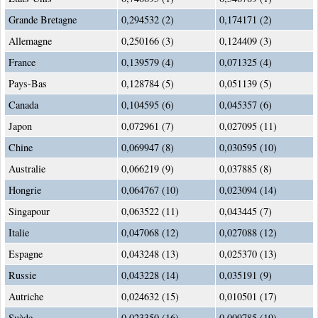
Grande Bretagne
0,294532 (2)
0,174171 (2)
Allemagne
0,250166 (3)
0,124409 (3)
France
0,139579 (4)
0,071325 (4)
Pays-Bas
0,128784 (5)
0,051139 (5)
Canada
0,104595 (6)
0,045357 (6)
Japon
0,072961 (7)
0,027095 (11)
Chine
0,069947 (8)
0,030595 (10)
Australie
0,066219 (9)
0,037885 (8)
Hongrie
0,064767 (10)
0,023094 (14)
Singapour
0,063522 (11)
0,043445 (7)
Italie
0,047068 (12)
0,027088 (12)
Espagne
0,043248 (13)
0,025370 (13)
Russie
0,043228 (14)
0,035191 (9)
Autriche
0,024632 (15)
0,010501 (17)
Suède
0,023350 (16)
0,009785 (19)