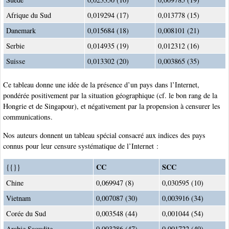
Afrique du Sud
0,019294 (17)
0,013778 (15)
Danemark
0,015684 (18)
0,008101 (21)
Serbie
0,014935 (19)
0,012312 (16)
Suisse
0,013302 (20)
0,003865 (35)
Ce tableau donne une idée de la présence d’un pays dans l’Internet,
pondérée positivement par la situation géographique (cf. le bon rang de la
Hongrie et de Singapour), et négativement par la propension à censurer les
communications.
Nos auteurs donnent un tableau spécial consacré aux indices des pays
connus pour leur censure systématique de l’Internet :
CC
SCC
{{}}
Chine
0,069947 (8)
0,030595 (10)
Vietnam
0,007087 (30)
0,003916 (34)
Corée du Sud
0,003548 (44)
0,001044 (54)
Arabie Saoudite
0,003286 (47)
0,001722 (49)