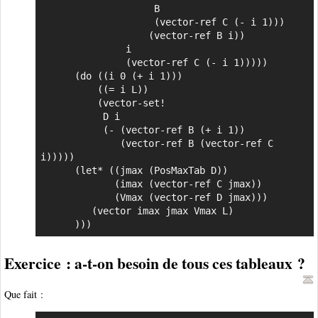
                    B

                    (vector-ref C (- i 1)))

                   (vector-ref B i))

               i

               (vector-ref C (- i 1)))))

      (do ((i 0 (+ i 1)))

          ((= i L))

          (vector-set!

           D i

           (- (vector-ref B (+ i 1))

              (vector-ref B (vector-ref C 
i)))))

      (let* ((jmax (PosMaxTab D))

             (imax (vector-ref C jmax))

             (Vmax (vector-ref D jmax)))

         (vector imax jmax Vmax L)

      )))
Exercice : a-t-on besoin de tous ces tableaux ?
Que fait :