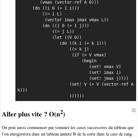
         (vmax (vector-ref A 0)))

      (do ((i 0 (+ 1 i)))

          ((= i L)

           (vector imax jmax vmax L))

          (do ((j 0 (+ 1 j)))

              ((= j L))

              (let ((V 0))

                 (do ((k i (+ k 1)))

                     ((> k j)

                      (if (> V vmax)

                          (begin

                             (set! vmax V)

                             (set! imax i)

                             (set! jmax j))))

                     (set! V (+ V (vector-ref A 
k)))

                     ))))))
2
Aller plus vite ? O(n
)
On peut aussi commencer par sommer les cases successives du tableau que
l’on enregistrera dans un tableau annexe B de la sorte dans la case de rang