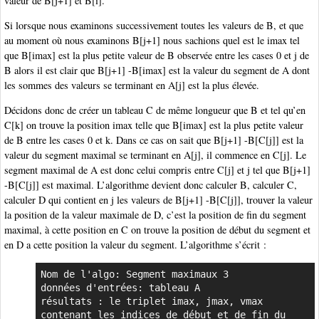
valeur de B[j+1] et B[i].
Si lorsque nous examinons successivement toutes les valeurs de B, et que
au moment où nous examinons B[j+1] nous sachions quel est le imax tel
que B[imax] est la plus petite valeur de B observée entre les cases 0 et j de
B alors il est clair que B[j+1] -B[imax] est la valeur du segment de A dont
les sommes des valeurs se terminant en A[j] est la plus élevée.
Décidons donc de créer un tableau C de même longueur que B et tel qu’en
C[k] on trouve la position imax telle que B[imax] est la plus petite valeur
de B entre les cases 0 et k. Dans ce cas on sait que B[j+1] -B[C[j]] est la
valeur du segment maximal se terminant en A[j], il commence en C[j]. Le
segment maximal de A est donc celui compris entre C[j] et j tel que B[j+1]
-B[C[j]] est maximal. L’algorithme devient donc calculer B, calculer C,
calculer D qui contient en j les valeurs de B[j+1] -B[C[j]], trouver la valeur
la position de la valeur maximale de D, c’est la position de fin du segment
maximal, à cette position en C on trouve la position de début du segment et
en D a cette position la valeur du segment. L’algorithme s’écrit :
Nom de l'algo: Segment maximaux 3

données d'entrées: tableau A

résultats : le triplet imax, jmax, vmax 
contenant les indices de début et de fin du 