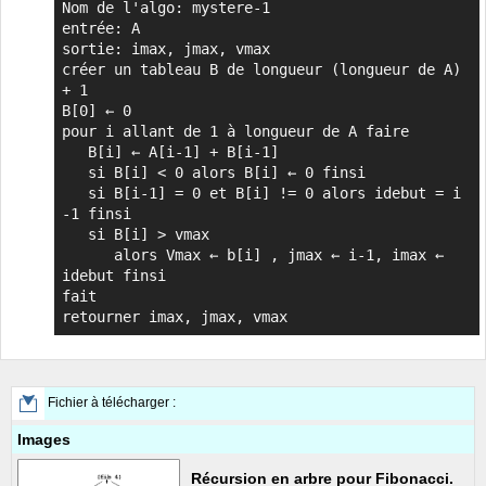
Nom de l'algo: mystere-1 

entrée: A

sortie: imax, jmax, vmax

créer un tableau B de longueur (longueur de A) 
+ 1

B[0] ← 0

pour i allant de 1 à longueur de A faire

   B[i] ← A[i-1] + B[i-1]

   si B[i] < 0 alors B[i] ← 0 finsi

   si B[i-1] = 0 et B[i] != 0 alors idebut = i 
-1 finsi

   si B[i] > vmax 

      alors Vmax ← b[i] , jmax ← i-1, imax ← 
idebut finsi

fait

retourner imax, jmax, vmax
Fichier à télécharger :
Images
Récursion en arbre pour Fibonacci.