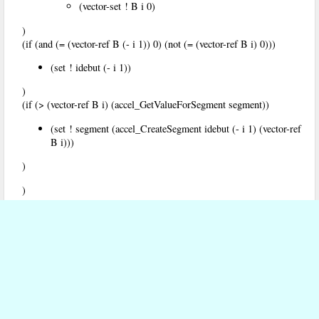
(vector-set ! B i 0)
)
(if (and (= (vector-ref B (- i 1)) 0) (not (= (vector-ref B i) 0)))
(set ! idebut (- i 1))
)
(if (> (vector-ref B i) (accel_GetValueForSegment segment))
(set ! segment (accel_CreateSegment idebut (- i 1) (vector-ref
B i)))
)
)
)
)
Répondre à ce message
Sur le Web