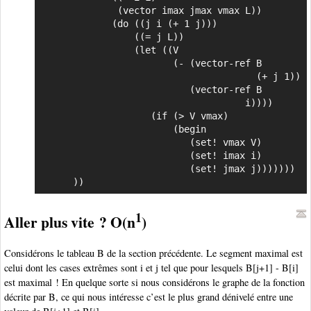
              (vector imax jmax vmax L))

             (do ((j i (+ 1 j)))

                 ((= j L))

                 (let ((V

                        (- (vector-ref B

                                       (+ j 1))

                           (vector-ref B

                                     i))))

                    (if (> V vmax)

                        (begin

                           (set! vmax V)

                           (set! imax i)

                           (set! jmax j)))))))

      ))
1
Aller plus vite ? O(n
)
Considérons le tableau B de la section précédente. Le segment maximal est
celui dont les cases extrêmes sont i et j tel que pour lesquels B[j+1] - B[i]
est maximal ! En quelque sorte si nous considérons le graphe de la fonction
décrite par B, ce qui nous intéresse c’est le plus grand dénivelé entre une