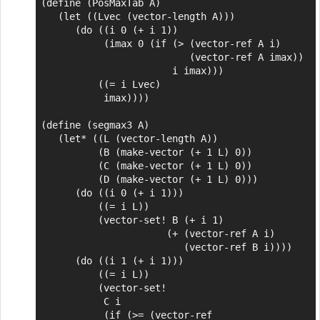
(define (PosMaxTab A)

   (let ((Lvec (vector-length A)))

      (do ((i 0 (+ i 1))

           (imax 0 (if (> (vector-ref A i)

                          (vector-ref A imax))

                       i imax)))

          ((= i Lvec)

           imax))))

(define (segmax3 A)

   (let* ((L (vector-length A))

          (B (make-vector (+ 1 L) 0))

          (C (make-vector (+ 1 L) 0))

          (D (make-vector (+ 1 L) 0)))

      (do ((i 0 (+ i 1)))

          ((= i L))

          (vector-set! B (+ i 1)

                      (+ (vector-ref A i)

                         (vector-ref B i))))

      (do ((i 1 (+ i 1)))

          ((= i L))

          (vector-set!

           C i

           (if (>= (vector-ref
