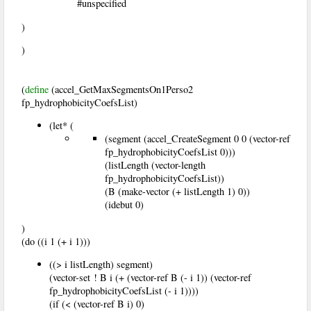
#unspecified
)
)
(
define
(accel_GetMaxSegmentsOn1Perso2
fp_hydrophobicityCoefsList)
(let* (
(segment (accel_CreateSegment 0 0 (vector-ref
fp_hydrophobicityCoefsList 0)))
(listLength (vector-length
fp_hydrophobicityCoefsList))
(B (make-vector (+ listLength 1) 0))
(idebut 0)
)
(do ((i 1 (+ i 1)))
((> i listLength) segment)
(vector-set ! B i (+ (vector-ref B (- i 1)) (vector-ref
fp_hydrophobicityCoefsList (- i 1))))
(if (< (vector-ref B i) 0)