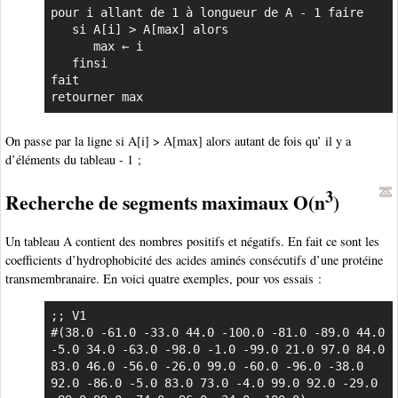
pour i allant de 1 à longueur de A - 1 faire

   si A[i] > A[max] alors

      max ← i

   finsi

fait

retourner max
On passe par la ligne si A[i] > A[max] alors autant de fois qu’ il y a
d’éléments du tableau - 1 ;
3
Recherche de segments maximaux O(n
)
Un tableau A contient des nombres positifs et négatifs. En fait ce sont les
coefficients d’hydrophobicité des acides aminés consécutifs d’une protéine
transmembranaire. En voici quatre exemples, pour vos essais :
;; V1

#(38.0 -61.0 -33.0 44.0 -100.0 -81.0 -89.0 44.0 
-5.0 34.0 -63.0 -98.0 -1.0 -99.0 21.0 97.0 84.0 
83.0 46.0 -56.0 -26.0 99.0 -60.0 -96.0 -38.0 
92.0 -86.0 -5.0 83.0 73.0 -4.0 99.0 92.0 -29.0 