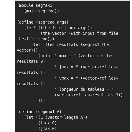
(module segmax1

   (main segread))

(define (segread args)

   (let* ((the-file (cadr args))

          (the-vector (with-input-from-file 
the-file read)))

      (let ((les-resultats (segmax1 the-
vector)))

         (print "imax = " (vector-ref les-
resultats 0)

                " jmax = " (vector-ref les-
resultats 1)

                " vmax = " (vector-ref les-
resultats 2)

                " longueur du tableau = "

                (vector-ref les-resultats 3))

         )))

(define (segmax1 A)

   (let ((L (vector-length A))

         (imax 0)

         (jmax 0)
