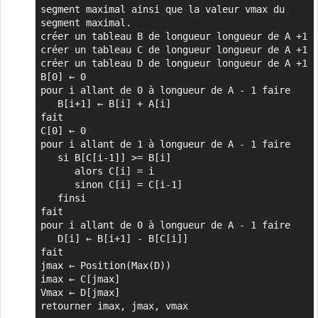
segment maximal ainsi que la valeur vmax du 
segment maximal.

créer un tableau B de longueur longueur de A +1

créer un tableau C de longueur longueur de A +1

créer un tableau D de longueur longueur de A +1

B[0] ← 0

pour i allant de 0 à longueur de A - 1 faire

   B[i+1] ← B[i] + A[i]

fait

C[0] ← 0

pour i allant de 1 à longueur de A - 1 faire

   si B[C[i-1]] >= B[i] 

      alors C[i] = i

      sinon C[i] = C[i-1]      

   finsi

fait

pour i allant de 0 à longueur de A - 1 faire

   D[i] ← B[i+1] - B[C[i]]

fait

jmax ← Position(Max(D))

imax ← C[jmax]

Vmax ← D[jmax]

retourner imax, jmax, vmax