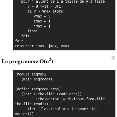
   pour j allant de i à taille de A-1 faire

      V ← B[j+1] - B[i]

      si V > Vmax alors

         Vmax ← V

         imax ← i

         jmax ← j

      finsi

   fait

fait

retourner imax, jmax, vmax
2
Le programme O(n
)
(module segmax2

   (main segread))

(define (segread args)

   (let* ((the-file (cadr args))

          (the-vector (with-input-from-file 
the-file read)))

      (let ((les-resultats (segmax2 the-
vector)))
