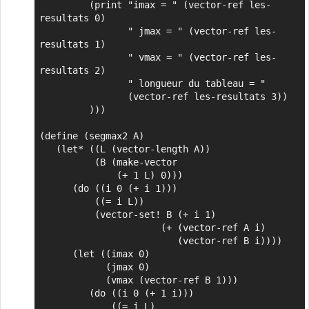
         (print "imax = " (vector-ref les-
resultats 0)

                " jmax = " (vector-ref les-
resultats 1)

                " vmax = " (vector-ref les-
resultats 2)

                " longueur du tableau = "

                (vector-ref les-resultats 3))

         )))

(define (segmax2 A)

   (let* ((L (vector-length A))

          (B (make-vector

              (+ 1 L) 0)))

      (do ((i 0 (+ i 1)))

          ((= i L))

          (vector-set! B (+ i 1)

                      (+ (vector-ref A i)

                         (vector-ref B i))))

      (let ((imax 0)

            (jmax 0)

            (vmax (vector-ref B 1)))

         (do ((i 0 (+ 1 i)))

             ((= i L)
