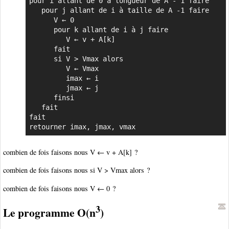
pour i allant de 0 à longueur de A - 1 faire

   pour j allant de i à taille de A -1 faire

      V ← 0

      pour k allant de i à j faire

         V ← v + A[k]

      fait

      si V > Vmax alors

         V ← Vmax

         imax ← i

         jmax ← j

      finsi

   fait

fait

retourner imax, jmax, vmax
combien de fois faisons nous V ← v + A[k] ?
combien de fois faisons nous si V > Vmax alors ?
combien de fois faisons nous V ← 0 ?
3
Le programme O(n
)