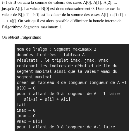
i+1 de B on aura la somme de valeurs des cases A[0], A[1], A[2], ...
jusqu’à A[i]. La valeur B[0] est donc nécessairement 0. Dans ce cas la
valeur de B[j+1] - b[i] est la valeur de la somme des cases A[i] + a[i+1] +
... + a[j]. On voit qu’il est alors possible d’éliminer la boucle interne de
l’algorithme Segments maximaux 1.
On obtient l’algorithme :
Nom de l'algo : Segment maximaux 2

données d'entrées : tableau A

résultats : le triplet imax, jmax, vmax 
contenant les indices de début et de fin du 
segment maximal ainsi que la valeur vmax du 
segment maximal.

creer un tableau B de longueur longueur de A +1

B[0] ← 0

pour i allant de 0 à longueur de A - 1 faire

   B[i+1] ← B[i] + A[i]

fait

imax ← 0

jmax ← 0

Vmax ← B[1]

pour i allant de 0 à longueur de A-1 faire
