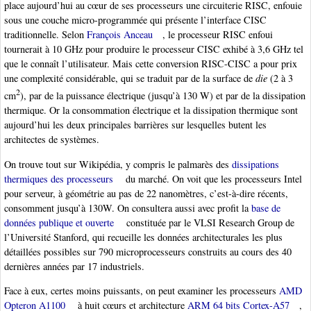
place aujourd’hui au cœur de ses processeurs une circuiterie RISC, enfouie
sous une couche micro-programmée qui présente l’interface CISC
traditionnelle. Selon
François Anceau
, le processeur RISC enfoui
tournerait à 10 GHz pour produire le processeur CISC exhibé à 3,6 GHz tel
que le connaît l’utilisateur. Mais cette conversion RISC-CISC a pour prix
une complexité considérable, qui se traduit par de la surface de
die
(2 à 3
2
cm
), par de la puissance électrique (jusqu’à 130 W) et par de la dissipation
thermique. Or la consommation électrique et la dissipation thermique sont
aujourd’hui les deux principales barrières sur lesquelles butent les
architectes de systèmes.
On trouve tout sur Wikipédia, y compris le palmarès des
dissipations
thermiques des processeurs
du marché. On voit que les processeurs Intel
pour serveur, à géométrie au pas de 22 nanomètres, c’est-à-dire récents,
consomment jusqu’à 130W. On consultera aussi avec profit la
base de
données publique et ouverte
constituée par le VLSI Research Group de
l’Université Stanford, qui recueille les données architecturales les plus
détaillées possibles sur 790 microprocesseurs construits au cours des 40
dernières années par 17 industriels.
Face à eux, certes moins puissants, on peut examiner les processeurs
AMD
Opteron A1100
à huit cœurs et architecture
ARM 64 bits Cortex-A57
,