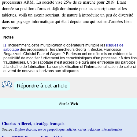
processeurs ARM. La société vise 25% de ce marché pour 2019. Étant
donnée sa position d’ores et déjà dominante pour les smartphones et les
tablettes, voilà un avenir souriant, de nature à introduire un peu de diversité
dans un paysage informatique qui était depuis une quinzaine d’années bien
monotone.
Notes
[
1
]
Incidemment, cette multiplication d’opérateurs multiplie les
risques de
sabotage
des processeurs ; les chercheurs Georg T. Becker, Francesco
Regazzoni, Christof Paar et Wayne P. Burleson ont en effet mis en évidence la
possibilité de modifier furtivement les caractéristiques d’un processeur à des fins
frauduleuses. Un tel sabotage n’est accessible qu’à une entreprise qui participe
à la chaîne de fabrication. La complexification et l’internationalisation de celle-ci
ouvrent de nouveaux horizons aux attaquants.
Répondre à cet article
Sur le Web
Charles Ailleret, stratège français
Source :
Diploweb.com, revue geopolitique, articles, cartes, relations internationales