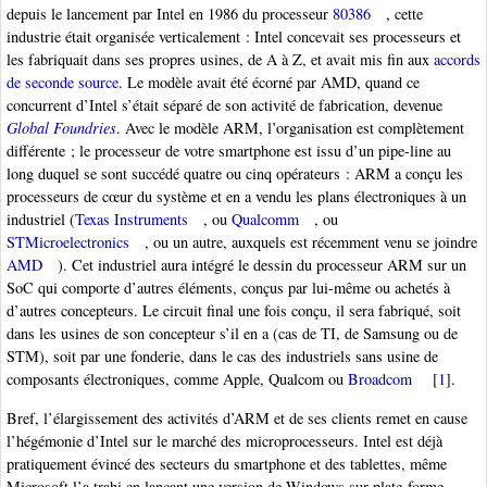
depuis le lancement par Intel en 1986 du processeur
80386
, cette
industrie était organisée verticalement : Intel concevait ses processeurs et
les fabriquait dans ses propres usines, de A à Z, et avait mis fin aux
accords
de seconde source
. Le modèle avait été écorné par AMD, quand ce
concurrent d’Intel s’était séparé de son activité de fabrication, devenue
Global Foundries
. Avec le modèle ARM, l’organisation est complètement
différente ; le processeur de votre smartphone est issu d’un pipe-line au
long duquel se sont succédé quatre ou cinq opérateurs : ARM a conçu les
processeurs de cœur du système et en a vendu les plans électroniques à un
industriel (
Texas Instruments
, ou
Qualcomm
, ou
STMicroelectronics
, ou un autre, auxquels est récemment venu se joindre
AMD
). Cet industriel aura intégré le dessin du processeur ARM sur un
SoC qui comporte d’autres éléments, conçus par lui-même ou achetés à
d’autres concepteurs. Le circuit final une fois conçu, il sera fabriqué, soit
dans les usines de son concepteur s’il en a (cas de TI, de Samsung ou de
STM), soit par une fonderie, dans le cas des industriels sans usine de
composants électroniques, comme Apple, Qualcom ou
Broadcom
[
1
]
.
Bref, l’élargissement des activités d’ARM et de ses clients remet en cause
l’hégémonie d’Intel sur le marché des microprocesseurs. Intel est déjà
pratiquement évincé des secteurs du smartphone et des tablettes, même
Microsoft l’a trahi en lançant une version de Windows sur plate-forme