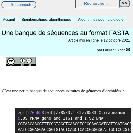
Se connecter
Accueil
Bioinformatique, algorithmique
Algorithmes pour la biologie
Une banque de séquences au format FASTA
Article mis en ligne le
12 octobre 2021
par
Laurent Bloch
C’est une petite banque de séquences extraites de génomes d’orchidées :
>
gi
|
2765658
|
emb
|
Z78533.1
|
CIZ78533 C.irapeanum 
Copier
5
.8S rRNA gene and ITS1 and ITS2 DNA

CGTAACAAGGTTTCCGTAGGTGAACCTGCGGAAGGATCATTGATGAGAC
AATCCGGAGGACCGGTGTACTCAGCTCACCGGGGGCATTGCTCCCGTGG