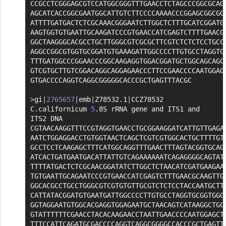
CCGCCTCGGGAGCGTCCATGGCGGGTTTGAACCTCTAGCCCGGCGCAGT
AGCATCACCGGCGAATGGCATTGTCTTCCCCAAAACCCGGAGCGGCGGC
ATTTTGATGACTCTCGCAAACGGGAATCTTGGCTCTTTGCATCGGATGG
AAGTGGTGTGAATTGCAAGATCCCGTGAACCATCGAGTCTTTTGAACGC
GGCTAAGGGCACGCCTGCTTGGGCGTCGCGCTTCGTCTCTCTCCTGCCA
AGGCCGGCGTGGTGCGGATGTGAAAGATTGGCCCCTTGTGCCTAGGTGC
TTTGATGGCCCGGAACCCGGCAAGAGGTGGACGGATGCTGGCAGCAGCT
GTCGTGCTTGTCGGACAGGCAGGAGAACCCTTCCGAACCCCAATGGAGG
GTGACCCCAGGTCAGGCGGGGGCACCCGCTGAGTTTACGC

>
gi
|
2765657
|
emb
|
Z78532.1
|
CCZ78532 
C.californicum 
5
.8S rRNA gene and ITS1 and 
ITS2 DNA

CGTAACAAGGTTTCCGTAGGTGAACCTGCGGAAGGATCATTGTTGAGAC
AATCTGGAGGACCTGTGGTAACTCAGCTCGTCGTGGCACTGCTTTTGTC
GCCTCCTCAAGAGCTTTCATGGCAGGTTTGAACTTTAGTACGGTGCAGT
ATCACTGATGAATGACATTATTGTCAGAAAAAATCAGAGGGGCAGTATG
TTTTATGACTCTCGCAACGGATATCTTGGCTCTAACATCGATGAAGAAC
TGTGAATTGCAGAATCCCGTGAACCATCGAGTCTTTGAACGCAAGTTGC
GGCACGCCTGCCTGGGCGTCGTGTGTTGCGTCTCTCCTACCAATGCTTG
CATTATACGGATGTGAATGATTGGCCCCTTGTGCCTAGGTGCGGTGGGT
GGTAGGAATGTGGCACGAGGTGGAGAATGCTAACAGTCATAAGGCTGCT
GTATTTTTTCGAACCTACACAAGAACCTAATTGAACCCCAATGGAGCTA
TTTCCATTCAGATGCGACCCCAGGTCAGGCGGGGCCACCCGCTGAGTTG