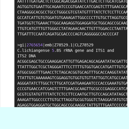
AATTTTGATGACTCTCGGCAGACGGATATCTTGACTCTTGCATCGATGA
AGTGGTGTGAATTGCAGAATCCCGTGAACCATCGAGTCTTTGAACGCAA
CTAAGGGCACGCCTGCCTGGGCGTCGTATGTTTTATCTCTCCTTCCAAT
GCCATCATTGTGTGGATGTGAAAGATTGGCCCCTTGTGCTTAGGTGCGG
TGATGGTCTGAAACTTGGCAAGAGGTGGAGGATGCTGGCAGCCGCAAGG
TTGTCATGTTTGTTGGGCCTATAGAACAACTTGTTTGGACCCTAATTAA
TTGATTTCCAATCAGATGCGACCCCAGTCAGGGGGCCACCCCAT

>
gi
|
2765654
|
emb
|
Z78529.1
|
CLZ78529 
C.lichiangense 
5
.8S rRNA gene and ITS1 and 
ITS2 DNA

ACGGCGAGCTGCCGAAGGACATTGTTGAGACAGCAGAATATACGATTGA
TTATTTGGCTCGCTAGGGATTTCCTTTTGTGGTGACCATGATTTGTCAT
ATGGCGGGTTTGAACCTCTAGCACGGTGCAGTTTGCACCAAGGTATATA
TTATTGTCAAAAAAGTCGGAGGTGTGGTGTGTTATTGGTCATGCCAATG
AGGGATATCTTGGCTCTTGCATCGATGAAGAATCCCACCGAAATGTGAT
CCCGTGAACCATCGAGTCTTTGAACGCAAGTTGCGCCCGAGGCCATCAG
GCGTCGTATGTTTTATCTCTCCTTCCAATGCTTGTCCAGCATATAGCTA
AAAGATTGGCCCCTTGTGCTTAGGTGCGGTGGGTCTAAGGATATGTGTT
AGAGGTGGAGGATGCTGGCAGCCGCAAGGCTATTGTTTGAATCCCCCAT
ATAGAACAACTTGTTTGGACCCTAATTAAGGCAAAACAATCCTTGGGTG
ACCCCAGTCAGCGGGCCACCAGCTGAGCTAAAA

>
gi
|
2765652
|
emb
|
Z78527.1
|
CYZ78527 C.yatabeanum 