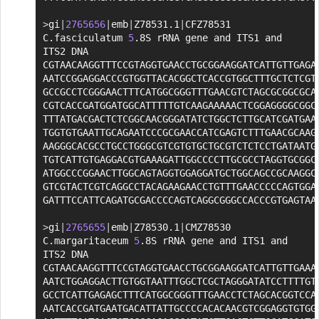
>
gi
|
2765656
|
emb
|
Z78531.1
|
CFZ78531 
C.fasciculatum 
5
.8S rRNA gene and ITS1 and 
ITS2 DNA

CGTAACAAGGTTTCCGTAGGTGAACCTGCGGAAGGATCATTGTTGAGAC
AATCCGGAGGACCCGTGGTTACACGGCTCACCGTGGCTTTGCTCTCGTG
GCCGCCTCGGGAACTTTCATGGCGGGTTTGAACGTCTAGCGCGGCGCAG
CGTCACCGATGGATGGCATTTTTGTCAAGAAAAACTCGGAGGGGCGGCG
TTTATGACGACTCTCGGCAACGGGATATCTGGCTCTTGCATCGATGAAG
TGGTGTGAATTGCAGAATCCCGCGAACCATCGAGTCTTTGAACGCAAGT
AAGGGCACGCCTGCCTGGGCGTCGTGTGCTGCGTCTCTCCTGATAATGC
TGTCATTGTGAGGACGTGAAAGATTGGCCCCTTGCGCCTAGGTGCGGCG
ATGGCCCGGAACTTGGCAGTAGGTGGAGGATGCTGGCAGCCGCAAGGCT
GTCGTACTCGTCAGGCCTACAGAAGAACCTGTTTGAACCCCCAGTGGAC
GATTTCCATTCAGATGCGACCCCAGTCAGGCGGGCCACCCGTGAGTAA

>
gi
|
2765655
|
emb
|
Z78530.1
|
CMZ78530 
C.margaritaceum 
5
.8S rRNA gene and ITS1 and 
ITS2 DNA

CGTAACAAGGTTTCCGTAGGTGAACCTGCGGAAGGATCATTGTTGAAAC
AATCTGGAGGACTTGTGGTAATTTGGCTCGCTAGGGATATCCTTTTGTG
GCCTCATTGAGAGCTTTCATGGCGGGTTTGAACCTCTAGCACGGTCCAG
AATCACCGATGAATGACATTATTGCCCCACACAACGTCGGAGGTGTGGT