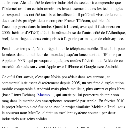
suffisance, Alcatel a été le dernier industriel du secteur à comprendre que
l’Internet avait un certain avenir, ses investissements dans les technologies
correspondantes ont été tardifs et insuffisants, il préférait vivre de la rente
des marchés protégés de son compère France Télécom, qui bientôt
l’accompagnera dans la tombe. Quant à Lucent, avec qui il fusionnera en
2006, héritier d’AT&T, c’était la même chose de l’autre côté de l’Atlantique,
bref, le mariage de deux entreprises à l’agonie par manque de clairvoyance.
Pendant ce temps-là, Nokia régnait sur le téléphone mobile. Tout allait pour
le mieux dans le meilleur des mondes jusqu’au lancement de l’iPhone par
Apple en 2007, qui provoqua en quelques années l’éviction de Nokia de ce
marché, où seuls survivent Apple avec l’iPhone et Google avec Android.
Ce qu’il faut savoir, c’est que Nokia possédait dans ses cartons, et
commercialisait assez discrètement depuis 2005, un système d’exploitation
mobile comparable à Android mais plutôt meilleur, plus ouvert et plus libre
(base Linux Debian),
Maemo
, qui aurait pu lui permettre de tenir son
rang dans le marché des smartphones renouvelé par Apple. En février 2010
le projet Maemo a été fusionné avec le projet similaire Moblin d’Intel, sous
le nouveau nom MeeGo, c’était un excellent système soutenu par deux
industriels aux reins solides.