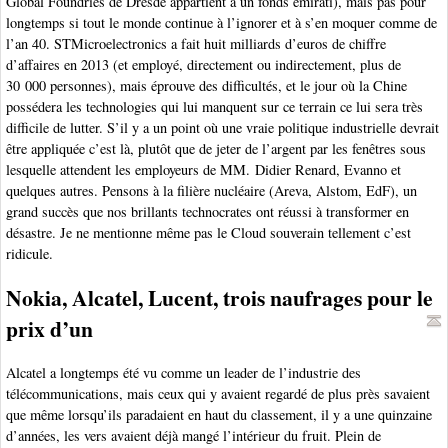
Global Foundries de Dresde appartient à un fonds émirati), mais pas pour
longtemps si tout le monde continue à l’ignorer et à s’en moquer comme de
l’an 40. STMicroelectronics a fait huit milliards d’euros de chiffre
d’affaires en 2013 (et employé, directement ou indirectement, plus de
30 000 personnes), mais éprouve des difficultés, et le jour où la Chine
possédera les technologies qui lui manquent sur ce terrain ce lui sera très
difficile de lutter. S’il y a un point où une vraie politique industrielle devrait
être appliquée c’est là, plutôt que de jeter de l’argent par les fenêtres sous
lesquelle attendent les employeurs de MM. Didier Renard, Evanno et
quelques autres. Pensons à la filière nucléaire (Areva, Alstom, EdF), un
grand succès que nos brillants technocrates ont réussi à transformer en
désastre. Je ne mentionne même pas le Cloud souverain tellement c’est
ridicule.
Nokia, Alcatel, Lucent, trois naufrages pour le
prix d’un
Alcatel a longtemps été vu comme un leader de l’industrie des
télécommunications, mais ceux qui y avaient regardé de plus près savaient
que même lorsqu’ils paradaient en haut du classement, il y a une quinzaine
d’années, les vers avaient déjà mangé l’intérieur du fruit. Plein de