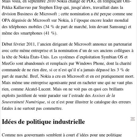
Mais voilà, en septembre 2010 Nokia change de PDG, en remplaçant Olli-
Pekka Kallasvuo par Stephen Elop qui, jusqu’alors, travaillait dans la
division Business de Microsoft ; cette nomination a été perçue comme une
OPA déguisée de Microsoft sur Nokia, à l’époque encore leader mondial
des téléphones mobiles (34 % de part de marché, loin devant Samsung) et
même des smartphones (41 %).
Début février 2011, l’ancien dirigeant de Microsoft annonce un partenariat
avec cette même entreprise et la nomination d’un de ses anciens collègues à
la tête de Nokia États-Unis. Les systèmes d’exploitation Symbian OS et
MeeGo sont abandonnés et remplacés par Windows Phone, dont la charité
commande de ne rien dire, si ce n’est qu’il n’a jamais dépassé les 3 % de
part de marché. Bref, Nokia a cru en Microsoft et en est pratiquement mort.
Mais même une entreprise agonisante peut en racheter une qui ne vaut plus
rien, comme Alcatel-Lucent. Mais on ne voit pas en quoi ces brillants
exploits justifient de venir parader sur l’estrade des
Assises de la
Souveraineté Numérique
, si ce n’est pour illustrer le catalogue des erreurs
fatales à ne surtout pas commettre.
Idées de politique industrielle
Comme nos gouvernants semblent à court d’idées pour une politique