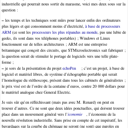
industrielle qui pourrait nous sortir du marasme, voici mes deux sous sur la
question :
–
les temps et les techniques sont mûrs pour lancer enfin des ordinateurs
plus légers et qui consomment moins d’électricité,
à base de processeurs
ARM
(ce sont les
processeurs les plus répandus au monde
, pas une lubie de
geeks, ils sont dans vos téléphones portables) ; Windows et Linux
fonctionnent sur de telles architectures ; ARM est une entreprise
britannique qui conçoit des circuits, que STMicroelectronics sait fabriquer ;
la question serait de stimuler le portage de logiciels vers une telle plate-
forme ;
–
je sors de la présentation du projet
echoPen
; c’est un projet, à base de
logiciel et matériel libres, de système d’échographie portable qui serait
l’homologue du stéthoscope, présent dans tous les cabinets de généralistes ;
le prix visé est de l’ordre de la centaine d’euros, contre 20 000 dollars pour
le matériel analogue chez General Electric.
Je suis sûr qu’en réfléchissant (mais pas avec M. Renard) on peut en
trouver d’autres. Ce ne sont que deux idées ponctuelles, qui doivent trouver
place dans un mouvement général vers l’
iconomie
, l’économie de la
nouvelle révolution industrielle. Sans prise en compte de cet impératif, les
bavardages sur la courbe du chômage ne seront (ne sont) que paroles en