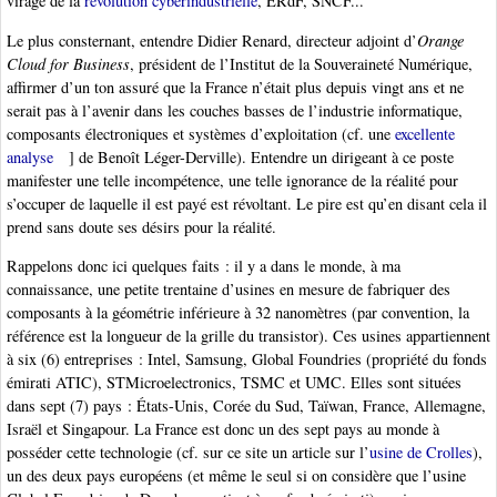
virage de la
révolution cyberindustrielle
, ERdF, SNCF...
Le plus consternant, entendre Didier Renard, directeur adjoint d’
Orange
Cloud for Business
, président de l’Institut de la Souveraineté Numérique,
affirmer d’un ton assuré que la France n’était plus depuis vingt ans et ne
serait pas à l’avenir dans les couches basses de l’industrie informatique,
composants électroniques et systèmes d’exploitation (cf. une
excellente
analyse
] de Benoît Léger-Derville). Entendre un dirigeant à ce poste
manifester une telle incompétence, une telle ignorance de la réalité pour
s’occuper de laquelle il est payé est révoltant. Le pire est qu’en disant cela il
prend sans doute ses désirs pour la réalité.
Rappelons donc ici quelques faits : il y a dans le monde, à ma
connaissance, une petite trentaine d’usines en mesure de fabriquer des
composants à la géométrie inférieure à 32 nanomètres (par convention, la
référence est la longueur de la grille du transistor). Ces usines appartiennent
à six (6) entreprises : Intel, Samsung, Global Foundries (propriété du fonds
émirati ATIC), STMicroelectronics, TSMC et UMC. Elles sont situées
dans sept (7) pays : États-Unis, Corée du Sud, Taïwan, France, Allemagne,
Israël et Singapour. La France est donc un des sept pays au monde à
posséder cette technologie (cf. sur ce site un article sur l’
usine de Crolles
),
un des deux pays européens (et même le seul si on considère que l’usine