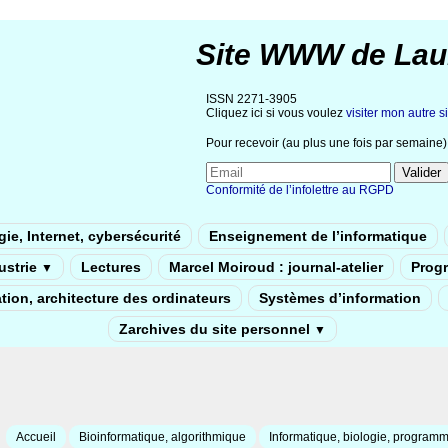
Site WWW de Lau
ISSN 2271-3905
Cliquez ici si vous voulez
visiter mon autre si
Pour recevoir (au plus une fois par semaine) 
Conformité de l’infolettre au RGPD
ie, Internet, cybersécurité
Enseignement de l’informatique
dustrie
Lectures
Marcel Moiroud : journal-atelier
Prog
▼
tion, architecture des ordinateurs
Systèmes d’information
Zarchives du site personnel
▼
Accueil
Bioinformatique, algorithmique
Informatique, biologie, programm