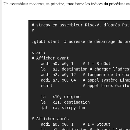
Un assembleur moderne, en principe, transforme les indices du précédent en 
# strcpy en assembleur Risc-V, d’après Patt
#

.globl start  # adresse de démarrage du pro
start:

# Afficher avant

    addi a0, x0, 1    # 1 = StdOut

    la   a1, destination # charger l’adresse

    addi a2, x0, 12   # longueur de la chaîne

    addi a7, x0, 64   # appel système Linux write

    ecall             # appel Linux écriture de la chaîne

    la   x10, origine

    la   x11, destination

    jal  ra, strcpy_fun

# Afficher après

    addi a0, x0, 1    # 1 = StdOut

    la   a1, destination # charger l’adresse
