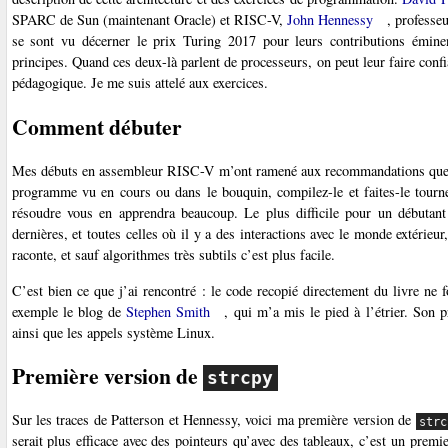
SPARC de Sun (maintenant Oracle) et RISC-V,
John Hennessy
, professe
se sont vu décerner le prix Turing 2017 pour leurs contributions émin
principes. Quand ces deux-là parlent de processeurs, on peut leur faire confia
pédagogique. Je me suis attelé aux exercices.
Comment débuter
Mes débuts en assembleur RISC-V m’ont ramené aux recommandations que j
programme vu en cours ou dans le bouquin, compilez-le et faites-le tourne
résoudre vous en apprendra beaucoup. Le plus difficile pour un débutan
dernières, et toutes celles où il y a des interactions avec le monde extérieur
raconte, et sauf algorithmes très subtils c’est plus facile.
C’est bien ce que j’ai rencontré : le code recopié directement du livre ne f
exemple le blog de
Stephen Smith
, qui m’a mis le pied à l’étrier. So
ainsi que les appels système Linux.
Première version de
strcpy
Sur les traces de Patterson et Hennessy, voici ma première version de
strc
serait plus efficace avec des pointeurs qu’avec des tableaux, c’est un premie