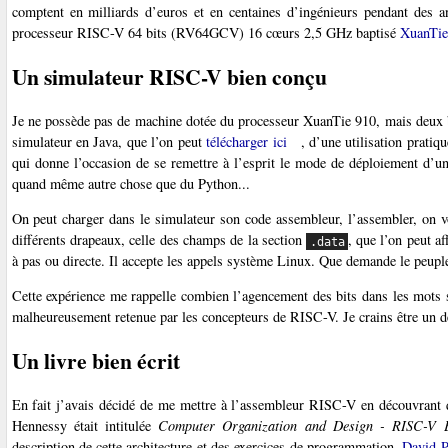
comptent en milliards d’euros et en centaines d’ingénieurs pendant des a
processeur RISC-V 64 bits (RV64GCV) 16 cœurs 2,5 GHz baptisé
XuanTie
Un simulateur RISC-V bien conçu
Je ne possède pas de machine dotée du processeur XuanTie 910, mais deux b
simulateur en Java, que l’on peut
télécharger ici
, d’une utilisation pratiq
qui donne l’occasion de se remettre à l’esprit le mode de déploiement d’une
quand même autre chose que du Python...
On peut charger dans le simulateur son code assembleur, l’assembler, on voi
différents drapeaux, celle des champs de la section
, que l’on peut a
.data
à pas ou directe. Il accepte les appels système Linux. Que demande le peupl
Cette expérience me rappelle combien l’agencement des bits dans les mots 
malheureusement retenue par les concepteurs de RISC-V. Je crains être un d
Un livre bien écrit
En fait j’avais décidé de me mettre à l’assembleur RISC-V en découvrant q
Hennessy était intitulée
Computer Organization and Design - RISC-V E
description de cette architecture et des exercices de programmation.
David P