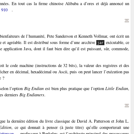
nnées. En tout cas la firme chinoise Alibaba a d’ores et déjà annoncé un
 910
.
ienfaiteurs de l’humanité, Pete Sanderson et Kenneth Vollmar, ont écrit un
ue et agréable. Il est distribué sous forme d’une arcchive
exécutable, ce
jar
 application Java, dont il faut bien dire qu’il est puissant, sûr, commode,
t le code machine (instructions de 32 bits), la valeur des registres et des
fficher en décimal, hexadécimal ou Ascii, puis on peut lancer l’exécution pas
e ?
selon l’option
Big Endian
est bien plus pratique que l’option
Little Endian
,
es derniers
Big Endianers
.
ue la dernière édition du livre classique de David A. Patterson et John L.
dition
, ce qui donnait à penser (à juste titre) qu’elle comporterait une
atterson
, professeur à Berkeley, est l’architecte principal des processeurs