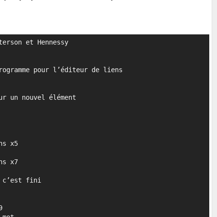
erson et Hennessy

Copier
ogramme pour l’éditeur de liens

s x5


