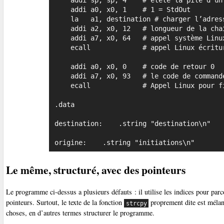
    addi sp, sp, 4    # étête la pile d’un mot

    addi a0, x0, 1    # 1 = StdOut

    la   a1, destination # charger l’adresse

    addi a2, x0, 12   # longueur de la chaîne

    addi a7, x0, 64   # appel système Linux write

    ecall             # appel Linux écriture de la chaîne

    addi a0, x0, 0    # code de retour 0

    addi a7, x0, 93   # le code de commande 93 

    ecall             # Appel Linux pour finir

.data

destination:	.string "destination\n"	

origine:	.string	"initiations\n"
Le même, structuré, avec des pointeurs
Le programme ci-dessus a plusieurs défauts : il utilise les indices pour parco
pointeurs. Surtout, le texte de la fonction
proprement dite est mélang
strcpy
choses, en d’autres termes structurer le programme.