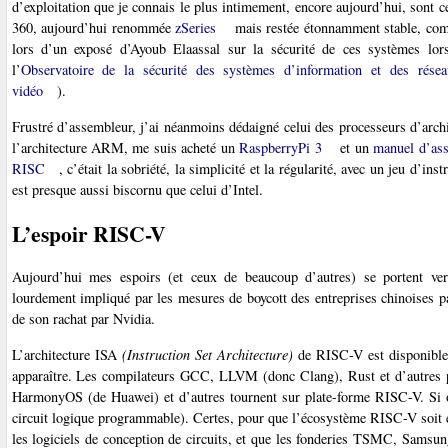
d’exploitation que je connais le plus intimement, encore aujourd’hui, sont 
360, aujourd’hui renommée
zSeries
mais restée étonnamment stable, com
lors d’un exposé d’Ayoub Elaassal sur la sécurité de ces systèmes lor
l’
Observatoire de la sécurité des systèmes d’information et des résea
vidéo
).
Frustré d’assembleur, j’ai néanmoins dédaigné celui des processeurs d’archi
l’architecture ARM, me suis acheté un
RaspberryPi 3
et un
manuel d’a
RISC
, c’était la sobriété, la simplicité et la régularité, avec un jeu d’
est presque aussi biscornu que celui d’Intel.
L’espoir RISC-V
Aujourd’hui mes espoirs (et ceux de beaucoup d’autres) se portent vers
lourdement impliqué par les mesures de boycott des entreprises chinoises p
de son rachat par Nvidia.
L’architecture ISA
(Instruction Set Architecture)
de RISC-V est disponible s
apparaître. Les compilateurs GCC, LLVM (donc Clang), Rust et d’autres 
HarmonyOS (de Huawei) et d’autres tournent sur plate-forme RISC-V. Si o
circuit logique programmable). Certes, pour que l’écosystème RISC-V soit e
les logiciels de conception de circuits, et que les fonderies TSMC, Samsun