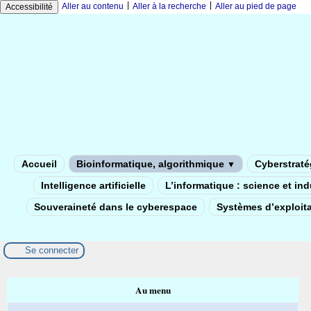
|
|
Aller au contenu
Aller à la recherche
Aller au pied de page
Accessibilité
Accueil
Bioinformatique, algorithmique
Cyberstratég
▼
Intelligence artificielle
L’informatique : science et in
Souveraineté dans le cyberespace
Systèmes d’exploita
Se connecter
Au menu