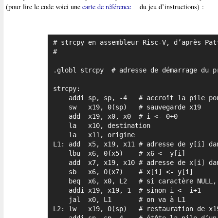
(pour lire le code voici une
carte de référence
du jeu d’instructions) :
# strcpy en assembleur Risc-V, d’après Patt
#

.globl strcpy  # adresse de démarrage du pr
strcpy:

    addi sp, sp, -4   # accroît la pile pour un nouvel élément

    sw   x19, 0(sp)   # sauvegarde x19

    add  x19, x0, x0  # i <- 0+0

    la   x10, destination

    la   x11, origine

L1: add  x5, x19, x11 # adresse de y[i] dan
    lbu  x6, 0(x5)    # x6 <- y[i]

    add  x7, x19, x10 # adresse de x[i] dans x7

    sb   x6, 0(x7)    # x[i] <- y[i]

    beq  x6, x0, L2   # si caractère NULL, c’est fini

    addi x19, x19, 1  # sinon i <- i+1

    jal  x0, L1       # on va à L1

L2: lw   x19, 0(sp)   # restauration de x19