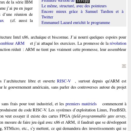
Première version de
strcpy
ceux de la série IBM
Le même, structuré, avec des pointeurs
me j’ai pu en juger
Encore mieux grâce à Samuel Tardieu et à
s d’une réunion de
Twitter
ux
(cf. aussi la
Emmanuel Lazard enrichit le programme
tecture Intel x86, archaïque et biscornue. J’ai nourri quelques espoirs pour
ssembleur ARM
et j’ai attaqué les exercices. La promesse de la
révolution
instruction réduit : ARM ne tient pas vraiment cette promesse, leur assembleur
 l’architecture libre et ouverte
RISC-V
, surtout depuis qu’ARM est
ar le gouvernement américain, sans parler des controverses autour du projet
ans frais pour tout industriel, et les
premiers matériels
commencent à
produisent du code RISC-V. Les systèmes d’exploitation Linux, FreeBSD,
n veut essayer il existe des cartes FPGA (
field-programmable gate array
,
n mesure de faire jeu égal avec x86 et ARM, il faudrait que se développent
g, STMicro, etc., s’y mettent, ce qui demandera des investissements qui se