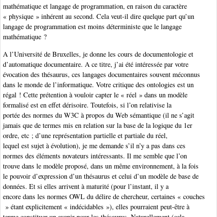
mathématique et langage de programmation, en raison du caractère
« physique » inhérent au second. Cela veut-il dire quelque part qu’un
langage de programmation est moins déterministe que le langage
mathématique ?
A l’Université de Bruxelles, je donne les cours de documentologie et
d’automatique documentaire. A ce titre, j’ai été intéressée par votre
évocation des thésaurus, ces langages documentaires souvent méconnus
dans le monde de l’informatique. Votre critique des ontologies est un
régal ! Cette prétention à vouloir capter le « réel » dans un modèle
formalisé est en effet dérisoire. Toutefois, si l’on relativise la
portée des normes du W3C à propos du Web sémantique (il ne s’agit
jamais que de termes mis en relation sur la base de la logique du 1er
ordre, etc ; d’une représentation partielle et partiale du réel,
lequel est sujet à évolution), je me demande s’il n’y a pas dans ces
normes des éléments novateurs intéressants. Il me semble que l’on
trouve dans le modèle proposé, dans un même environnement, à la fois
le pouvoir d’expression d’un thésaurus et celui d’un modèle de base de
données. Et si elles arrivent à maturité (pour l’instant, il y a
encore dans les normes OWL du délire de chercheur, certaines « couches
» étant explicitement « indécidables »), elles pourraient peut-être à
terme constituer un avenir pour les thésaurus. Naturellement (cela