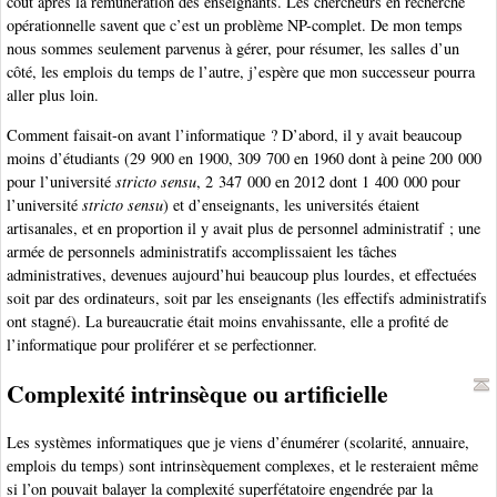
coût après la rémunération des enseignants. Les chercheurs en recherche
opérationnelle savent que c’est un problème NP-complet. De mon temps
nous sommes seulement parvenus à gérer, pour résumer, les salles d’un
côté, les emplois du temps de l’autre, j’espère que mon successeur pourra
aller plus loin.
Comment faisait-on avant l’informatique ? D’abord, il y avait beaucoup
moins d’étudiants (29 900 en 1900, 309 700 en 1960 dont à peine 200 000
pour l’université
stricto sensu
, 2 347 000 en 2012 dont 1 400 000 pour
l’université
stricto sensu
) et d’enseignants, les universités étaient
artisanales, et en proportion il y avait plus de personnel administratif ; une
armée de personnels administratifs accomplissaient les tâches
administratives, devenues aujourd’hui beaucoup plus lourdes, et effectuées
soit par des ordinateurs, soit par les enseignants (les effectifs administratifs
ont stagné). La bureaucratie était moins envahissante, elle a profité de
l’informatique pour proliférer et se perfectionner.
Complexité intrinsèque ou artificielle
Les systèmes informatiques que je viens d’énumérer (scolarité, annuaire,
emplois du temps) sont intrinsèquement complexes, et le resteraient même
si l’on pouvait balayer la complexité superfétatoire engendrée par la