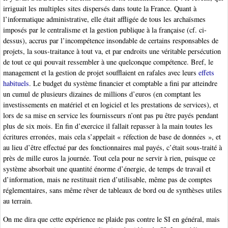
irriguait les multiples sites dispersés dans toute la France. Quant à
l’informatique administrative, elle était affligée de tous les archaïsmes
imposés par le centralisme et la gestion publique à la française (cf. ci-
dessus), accrus par l’incompétence insondable de certains responsables de
projets, la sous-traitance à tout va, et par endroits une véritable persécution
de tout ce qui pouvait ressembler à une quelconque compétence. Bref, le
management et la gestion de projet soufflaient en rafales avec leurs
effets
habituels
. Le budget du système financier et comptable a fini par atteindre
un cumul de plusieurs dizaines de millions d’euros (en comptant les
investissements en matériel et en logiciel et les prestations de services), et
lors de sa mise en service les fournisseurs n’ont pas pu être payés pendant
plus de six mois. En fin d’exercice il fallait repasser à la main toutes les
écritures erronées, mais cela s’appelait « réfection de base de données », et
au lieu d’être effectué par des fonctionnaires mal payés, c’était sous-traité à
près de mille euros la journée. Tout cela pour ne servir à rien, puisque ce
système absorbait une quantité énorme d’énergie, de temps de travail et
d’information, mais ne restituait rien d’utilisable, même pas de comptes
réglementaires, sans même rêver de tableaux de bord ou de synthèses utiles
au terrain.
On me dira que cette expérience ne plaide pas contre le SI en général, mais