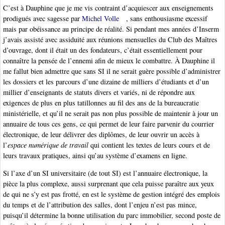
C’est à Dauphine que je me vis contraint d’acquiescer aux enseignements
prodigués avec sagesse par
Michel Volle
, sans enthousiasme excessif
mais par obéissance au principe de réalité. Si pendant mes années d’Inserm
j’avais assisté avec assiduité aux réunions mensuelles du Club des Maîtres
d’ouvrage, dont il était un des fondateurs, c’était essentiellement pour
connaître la pensée de l’ennemi afin de mieux le combattre. À Dauphine il
me fallut bien admettre que sans SI il ne serait guère possible d’administrer
les dossiers et les parcours d’une dizaine de milliers d’étudiants et d’un
millier d’enseignants de statuts divers et variés, ni de répondre aux
exigences de plus en plus tatillonnes au fil des ans de la bureaucratie
ministérielle, et qu’il ne serait pas non plus possible de maintenir à jour un
annuaire de tous ces gens, ce qui permet de leur faire parvenir du courrier
électronique, de leur délivrer des diplômes, de leur ouvrir un accès à
l’
espace numérique de travail
qui contient les textes de leurs cours et de
leurs travaux pratiques, ainsi qu’au système d’examens en ligne.
Si l’axe d’un SI universitaire (de tout SI) est l’annuaire électronique, la
pièce la plus complexe, aussi surprenant que cela puisse paraître aux yeux
de qui ne s’y est pas frotté, en est le système de gestion intégré des emplois
du temps et de l’attribution des salles, dont l’enjeu n’est pas mince,
puisqu’il détermine la bonne utilisation du parc immobilier, second poste de