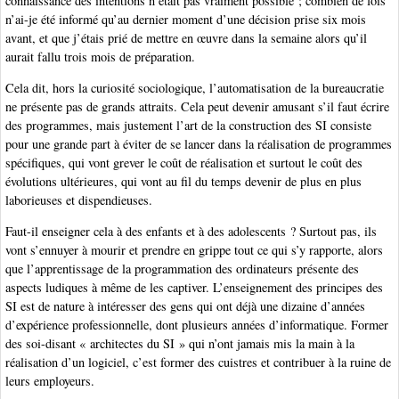
connaissance des intentions n’était pas vraiment possible ; combien de fois
n’ai-je été informé qu’au dernier moment d’une décision prise six mois
avant, et que j’étais prié de mettre en œuvre dans la semaine alors qu’il
aurait fallu trois mois de préparation.
Cela dit, hors la curiosité sociologique, l’automatisation de la bureaucratie
ne présente pas de grands attraits. Cela peut devenir amusant s’il faut écrire
des programmes, mais justement l’art de la construction des SI consiste
pour une grande part à éviter de se lancer dans la réalisation de programmes
spécifiques, qui vont grever le coût de réalisation et surtout le coût des
évolutions ultérieures, qui vont au fil du temps devenir de plus en plus
laborieuses et dispendieuses.
Faut-il enseigner cela à des enfants et à des adolescents ? Surtout pas, ils
vont s’ennuyer à mourir et prendre en grippe tout ce qui s’y rapporte, alors
que l’apprentissage de la programmation des ordinateurs présente des
aspects ludiques à même de les captiver. L’enseignement des principes des
SI est de nature à intéresser des gens qui ont déjà une dizaine d’années
d’expérience professionnelle, dont plusieurs années d’informatique. Former
des soi-disant « architectes du SI » qui n’ont jamais mis la main à la
réalisation d’un logiciel, c’est former des cuistres et contribuer à la ruine de
leurs employeurs.