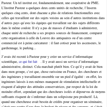
Pasteur. Un tel institut est, fondamentalement, une coopérative de PME.
L’Institut Pasteur a quelques deux cents unités de recherche, l’Inserm
quelques cinq cents, dont chacune a plus de relations fonctionnelles avec
celles qui travaillent sur des sujets voisins au sein d’autres institutions dans
d’autres pays qu’avec les équipes qui travaillent sur des sujets différents
dans le même couloir. Il n’y a pas de masses d’étudiants à administrer,
chaque unité de recherche a ses propres sources de financement, comparer
cette organisation à celle du Louvre des antiquaires ou d’un centre
commercial est à peine caricaturer : il faut cotiser pour les ascenseurs, le
gardiennage, le parking...
J’avais été recruté à Pasteur pour y créer un service d’informatique
scientifique,
ce qui fut fait
. Il y avait aussi un service d’informatique
administrative, distinct. Cela marchait plutôt bien. Ce qu’il y avait de bien
dans mon groupe, c’est que, chose rarissime en France, des chercheurs et
des ingénieurs y travaillaient ensemble sur un pied d’égalité : en effet, les
ingénieurs laissés à eux-mêmes manquent de stimulation intellectuelle et
risquent d’adopter des attitudes conservatrices, par respect de la loi du
moindre effort, cependant que des chercheurs isolés et dépourvus de moyens
suffisants risquent de s’enfermer dans un solipsisme peu productif. Là,
quand une chercheuse avait besoin de crédits pour organiser un séminaire,
c’était une goutte d’eau dans le budget du réseau et des serveurs, et c’était