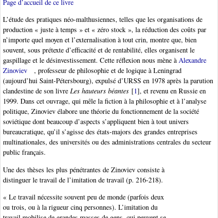
Page d’accueil de ce livre
L’étude des pratiques néo-malthusiennes, telles que les organisations de
production « juste à temps » et « zéro stock », la réduction des coûts par
n’importe quel moyen et l’externalisation à tout crin, montre que, bien
souvent, sous prétexte d’efficacité et de rentabilité, elles organisent le
gaspillage et le désinvestissement. Cette réflexion nous mène à
Alexandre
Zinoviev
, professeur de philosophie et de logique à Leningrad
(aujourd’hui Saint-Pétersbourg), expulsé d’URSS en 1978 après la parution
clandestine de son livre
Les hauteurs béantes
[
1
]
, et revenu en Russie en
1999. Dans cet ouvrage, qui mêle la fiction à la philosophie et à l’analyse
politique, Zinoviev élabore une théorie du fonctionnement de la société
soviétique dont beaucoup d’aspects s’appliquent bien à tout univers
bureaucratique, qu’il s’agisse des états-majors des grandes entreprises
multinationales, des universités ou des administrations centrales du secteur
public français.
Une des thèses les plus pénétrantes de Zinoviev consiste à
distinguer le travail de l’imitation de travail (p. 216-218).
« Le travail nécessite souvent peu de monde (parfois deux
ou trois, ou à la rigueur cinq personnes). L’imitation du
travail mobilise de grandes masses de gens, qui peuvent se