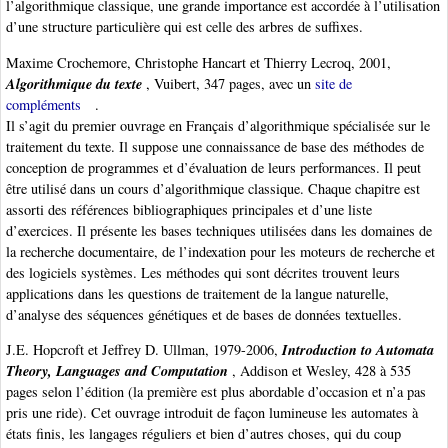
l’algorithmique classique, une grande importance est accordée à l’utilisation
d’une structure particulière qui est celle des arbres de suffixes.
Maxime Crochemore, Christophe Hancart et Thierry Lecroq, 2001,
Algorithmique du texte
, Vuibert, 347 pages, avec un
site de
compléments
.
Il s’agit du premier ouvrage en Français d’algorithmique spécialisée sur le
traitement du texte. Il suppose une connaissance de base des méthodes de
conception de programmes et d’évaluation de leurs performances. Il peut
être utilisé dans un cours d’algorithmique classique. Chaque chapitre est
assorti des références bibliographiques principales et d’une liste
d’exercices. Il présente les bases techniques utilisées dans les domaines de
la recherche documentaire, de l’indexation pour les moteurs de recherche et
des logiciels systèmes. Les méthodes qui sont décrites trouvent leurs
applications dans les questions de traitement de la langue naturelle,
d’analyse des séquences génétiques et de bases de données textuelles.
Introduction to Automata
J.E. Hopcroft et Jeffrey D. Ullman, 1979-2006,
Theory, Languages and Computation
, Addison et Wesley, 428 à 535
pages selon l’édition (la première est plus abordable d’occasion et n’a pas
pris une ride). Cet ouvrage introduit de façon lumineuse les automates à
états finis, les langages réguliers et bien d’autres choses, qui du coup