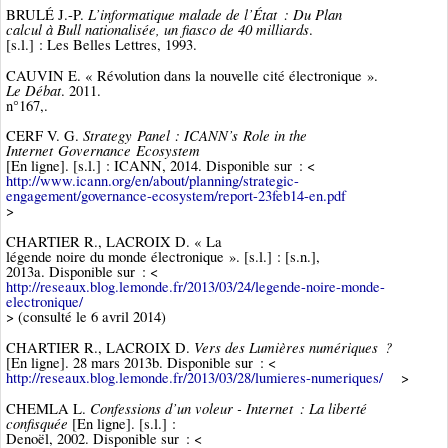
L’informatique malade de l’État : Du Plan
BRULÉ J.-P.
calcul à Bull nationalisée, un fiasco de 40 milliards
.
[s.l.] : Les Belles Lettres, 1993.
CAUVIN E. « Révolution dans la nouvelle cité électronique ».
Le Débat
. 2011.
n°167,.
Strategy Panel : ICANN’s Role in the
CERF V. G.
Internet Governance Ecosystem
[En ligne]. [s.l.] : ICANN, 2014. Disponible sur : <
http://www.icann.org/en/about/planning/strategic-
engagement/governance-ecosystem/report-23feb14-en.pdf
>
CHARTIER R., LACROIX D. « La
légende noire du monde électronique ». [s.l.] : [s.n.],
2013a. Disponible sur : <
http://reseaux.blog.lemonde.fr/2013/03/24/legende-noire-monde-
electronique/
> (consulté le 6 avril 2014)
Vers des Lumières numériques ?
CHARTIER R., LACROIX D.
[En ligne]. 28 mars 2013b. Disponible sur : <
http://reseaux.blog.lemonde.fr/2013/03/28/lumieres-numeriques/
>
Confessions d’un voleur - Internet : La liberté
CHEMLA L.
confisquée
[En ligne]. [s.l.] :
Denoël, 2002. Disponible sur : <