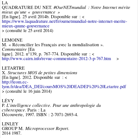
LA
#OurNETmundial : Notre Internet mérite
QUADRATURE DU NET.
mieux qu’une « gouvernance »
[En ligne]. 25 avril 2014b. Disponible sur : <
https://www.laquadrature.net/fr/ournetmundial-notre-internet-merite-
mieux-quune-gouvernance
> (consulté le 25 avril 2014)
LEMOINE
M. « Réconcilier les Français avec la mondialisation ».
Commentaire
[En
ligne]. 2012. n°139, p. 767‑774. Disponible sur : <
http://www.cairn.info/revue-commentaire-2012-3-p-767.htm
>
LETARTRE
Structures MOS de petites dimensions
X.
[En ligne]. 2012. Disponible sur : <
http://leom.ec-
lyon.fr/dea/DEA_DEI/coursMOS%20DEADEI%20%20Letartre.pdf
> (consulté le 16 juin 2014)
LÉVY
L’intelligence collective. Pour une anthropologie du
P.
cyberespace
. Paris : La
Découverte, 1997. ISBN : 2-7071-2693-4.
LINLEY
Microprocessor Report
GROUP M.
.
2014 1987.