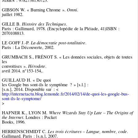
>ISBN : 9782738130723.
Omni
GIBSON W. « Burning Chrome ».
.
juillet 1982.
Histoire des Techniques
GILLE B.
.
Paris : Gallimard, 1978. (Encyclopédie de la Pléiade, 41)ISBN :
2070108813.
La démocratie post-totalitaire
LE GOFF J.-P.
.
Paris : La Découverte, 2002.
GRUMBACH S., FRÉNOT S. « Les données sociales, objets de toutes
les
Hérodote
convoitises ».
.
avril 2014. n°153-154,.
GUILLAUD H. « De quoi
les Google bus sont-ils le symptôme ? » [s.l.] :
[s.n.], 2014. Disponible sur : <
http://internetactu.blog.lemonde.fr/2014/02/14/de-quoi-les-google-bus-
sont-ils-le-symptome/
>
Where Wizards Stay Up Late – The Origins of
HAFNER K., LYON M.
the Internet
. Londres : Pocket
Books, 1996.
Les trois écritures – Langue, nombre, code
HERRENSCHMIDT C.
.
Gallimard. Paris : [s.n.], 2007.