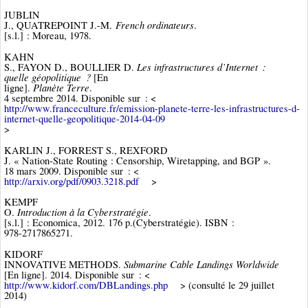
JUBLIN
French ordinateurs
J., QUATREPOINT J.-M.
.
[s.l.] : Moreau, 1978.
KAHN
Les infrastructures d’Internet :
S., FAYON D., BOULLIER D.
quelle géopolitique ?
[En
Planète Terre
ligne].
.
4 septembre 2014. Disponible sur : <
http://www.franceculture.fr/emission-planete-terre-les-infrastructures-d-
internet-quelle-geopolitique-2014-04-09
>
KARLIN J., FORREST S., REXFORD
J. « Nation-State Routing : Censorship, Wiretapping, and BGP ».
18 mars 2009. Disponible sur : <
http://arxiv.org/pdf/0903.3218.pdf
>
KEMPF
Introduction à la Cyberstratégie
O.
.
[s.l.] : Economica, 2012. 176 p.(Cyberstratégie). ISBN :
978-2717865271.
KIDORF
Submarine Cable Landings Worldwide
INNOVATIVE METHODS.
[En ligne]. 2014. Disponible sur : <
http://www.kidorf.com/DBLandings.php
> (consulté le 29 juillet
2014)