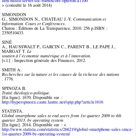
arm-based-server-soc-64bit8core-opteron-a1100
> (consulté le 16 août 2014)
SIMONDON
Communication et
G., SIMONDON N., CHATEAU J.-Y.
Information. Cours et Conférences
.
Chatou : Éditions de La Transparence, 2010. 256 p.ISBN :
2350510433.
SINÉ
A., HAUSSWALT P., GARCIN C., PARENT B., LE PAPE J.,
Le
MARGAT T.
soutien à l’économie numérique et à l’innovation
.
[s.l.] : Inspection générale des Finances, 2012.
SMITH A.
Recherches sur la nature et les causes de la richesse des nations
. 1776.
SPINOZA B.
Traité théologico-politique.
[En ligne]. 1670. Disponible sur :
http://hyperspinoza.caute.lautre.net/spip.php?article1616
STATISTA.
Global smartphone sales to end users from 1st quarter 2009 to 4th
quarter 2013, by operating system
[En ligne]. 2014. Disponible sur : <
http://www.statista.com/statistics/266219/global-smartphone-sales-since-
1st-quarter-2009-by-operating-system/