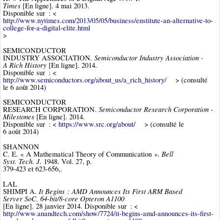
Times
[En ligne]. 4 mai 2013.
Disponible sur : <
http://www.nytimes.com/2013/05/05/business/enstitute-an-alternative-to-
college-for-a-digital-elite.html
>
SEMICONDUCTOR
Semiconductor Industry Association -
INDUSTRY ASSOCIATION.
A Rich History
[En ligne]. 2014.
Disponible sur : <
http://www.semiconductors.org/about_us/a_rich_history/
> (consulté
le 6 août 2014)
SEMICONDUCTOR
Semiconductor Research Corporation -
RESEARCH CORPORATION.
Milestones
[En ligne]. 2014.
Disponible sur : <
https://www.src.org/about/
> (consulté le
6 août 2014)
SHANNON
Bell
C. E. « A Mathematical Theory of Communication ».
Syst. Tech. J.
1948. Vol. 27, p.
379-423 et 623-656,.
LAL
It Begins : AMD Announces Its First ARM Based
SHIMPI A.
Server SoC, 64-bit/8-core Opteron A1100
[En ligne]. 28 janvier 2014. Disponible sur : <
http://www.anandtech.com/show/7724/it-begins-amd-announces-its-first-