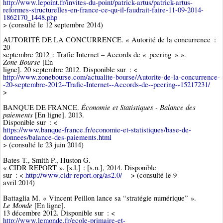
http://www.lepoint.fr/invites-du-point/patrick-artus/patrick-artus-
reformes-structurelles-en-france-ce-qu-il-faudrait-faire-11-09-2014-
1862170_1448.php
> (consulté le 12 septembre 2014)
AUTORITÉ DE LA CONCURRENCE. « Autorité de la concurrence :
20
septembre 2012 : Trafic Internet – Accords de « peering » ».
Zone Bourse
[En
ligne]. 20 septembre 2012. Disponible sur : <
http://www.zonebourse.com/actualite-bourse/Autorite-de-la-concurrence-
-20-septembre-2012--Trafic-Internet--Accords-de--peering--15217231/
>
Économie et Statistiques - Balance des
BANQUE DE FRANCE.
paiements
[En ligne]. 2013.
Disponible sur : <
https://www.banque-france.fr/economie-et-statistiques/base-de-
donnees/balance-des-paiements.html
> (consulté le 23 juin 2014)
Bates T., Smith P., Huston G.
« CIDR REPORT ». [s.l.] : [s.n.], 2014. Disponible
sur : <
http://www.cidr-report.org/as2.0/
> (consulté le 9
avril 2014)
Battaglia M. « Vincent Peillon lance sa “stratégie numérique” ».
Le Monde
[En ligne].
13 décembre 2012. Disponible sur : <
http://www.lemonde.fr/ecole-primaire-et-