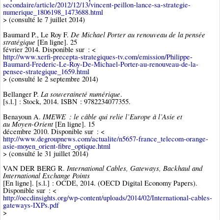
secondaire/article/2012/12/13/vincent-peillon-lance-sa-strategie-
numerique_1806198_1473688.html
> (consulté le 7 juillet 2014)
De Michael Porter au renouveau de la pensée
Baumard P., Le Roy F.
stratégique
[En ligne]. 25
février 2014. Disponible sur : <
http://www.xerfi-precepta-strategiques-tv.com/emission/Philippe-
Baumard-Frederic-Le-Roy-De-Michael-Porter-au-renouveau-de-la-
pensee-strategique_1659.html
> (consulté le 2 septembre 2014)
La souveraineté numérique
Bellanger P.
.
[s.l.] : Stock, 2014. ISBN : 9782234077355.
IMEWE : le câble qui relie l’Europe à l’Asie et
Benayoun A.
au Moyen-Orient
[En ligne]. 15
décembre 2010. Disponible sur : <
http://www.degroupnews.com/actualite/n5657-france_telecom-orange-
asie-moyen_orient-fibre_optique.html
> (consulté le 31 juillet 2014)
International Cables, Gateways, Backhaul and
VAN DER BERG R.
International Exchange Points
[En ligne]. [s.l.] : OCDE, 2014. (OECD Digital Economy Papers).
Disponible sur : <
http://oecdinsights.org/wp-content/uploads/2014/02/International-cables-
gateways-IXPs.pdf
>