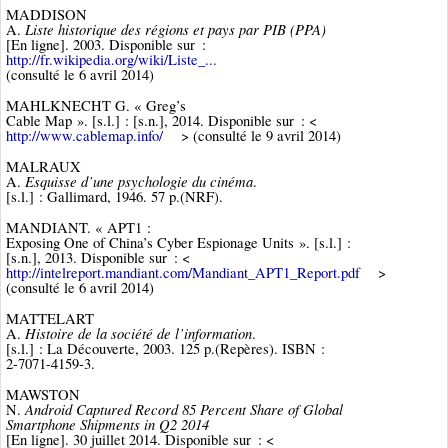
MADDISON
Liste historique des régions et pays par PIB (PPA)
A.
[En ligne]. 2003. Disponible sur :
http://fr.wikipedia.org/wiki/Liste_...
(consulté le 6 avril 2014)
MAHLKNECHT G. « Greg’s
Cable Map ». [s.l.] : [s.n.], 2014. Disponible sur : <
http://www.cablemap.info/
> (consulté le 9 avril 2014)
MALRAUX
Esquisse d’une psychologie du cinéma
A.
.
[s.l.] : Gallimard, 1946. 57 p.(NRF).
MANDIANT. « APT1 :
Exposing One of China’s Cyber Espionage Units ». [s.l.] :
[s.n.], 2013. Disponible sur : <
http://intelreport.mandiant.com/Mandiant_APT1_Report.pdf
>
(consulté le 6 avril 2014)
MATTELART
Histoire de la société de l’information
A.
.
[s.l.] : La Découverte, 2003. 125 p.(Repères). ISBN :
2-7071-4159-3.
MAWSTON
Android Captured Record 85 Percent Share of Global
N.
Smartphone Shipments in Q2 2014
[En ligne]. 30 juillet 2014. Disponible sur : <