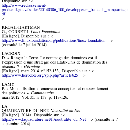
Disponible sur : <
http://www.redressement-
productif.gouv.fr/files/20140306_100_developpeurs_francais_marquants.p
df
>
KROAH-HARTMAN
Linux Foundation
G., CORBET J.
[En ligne]. Disponible sur : <
http://www.linuxfoundation.org/publications/linux-foundation
>
(consulté le 7 juillet 2014)
LACROIX
D. « Ranger la Terre. Le nommage des domaines est-il
l’expression d’une stratégie des États-Unis de domination des
Hérodote
réseaux ? »
[En ligne]. mars 2014. n°152-153,. Disponible sur : <
http://www.herodote.org/spip.php?article625
>
LAMY
P. « Mondialisation : renouveau conceptuel et renouvellement
Commentaire
des politiques ».
.
mars 2012. Vol. 35, n°137, p. 118‑126.
LA
Neutralité du Net
QUADRATURE DU NET.
[En ligne]. 2014a. Disponible sur : <
http://www.laquadrature.net/fr/neutralite_du_Net
> (consulté le 7
septembre 2014)