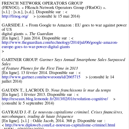
FRENCH NETWORK OPERATORS GROUP
(FRNOG). « FRench Network Operators Group (FRnOG) ».
[s.l.] : [s.n.], [s.d.]. Disponible sur : <
http://frnog.org/
> (consulté le 15 mai 2014)
GARSIDE J. « From Google to Amazon : EU goes to war against power
of US
The Guardian
digital giants ».
[En ligne]. 7 juin 2014. Disponible sur : <
http://www.theguardian.com/technology/2014/jul/06/google-amazon-
europe-goes-to-war-power-digital-giants
>
Gartner Says Annual Smartphone Sales Surpassed
GARTNER GROUP.
Sales
of Feature Phones for the First Time in 2013
[En ligne]. 13 février 2014. Disponible sur : <
http://www.gartner.com/newsroom/id/2665715
> (consulté le 14
juillet 2014)
Nous franchissons le mur du temps
GAUDIN T., LACROIX D.
[En ligne]. 1 février 2013. Disponible sur : <
http://reseaux.blog.lemonde.fr/2013/02/01/revolution-cognitive/
>
(consulté le 5 septembre 2014)
Le nouveau capitalisme criminel. Crises financières,
GAYRAUD J.-F.
narcobanques, trading de haute fréquence
[En ligne]. [s.l.] : Odile Jacob, 2014. 368 p. Disponible sur :
<
http://www.diploweb.com/Le-nouveau-capitalisme-criminel.html