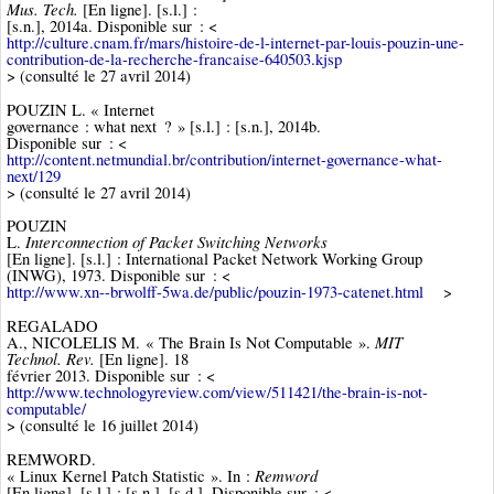
Mus. Tech.
[En ligne]. [s.l.] :
[s.n.], 2014a. Disponible sur : <
http://culture.cnam.fr/mars/histoire-de-l-internet-par-louis-pouzin-une-
contribution-de-la-recherche-francaise-640503.kjsp
> (consulté le 27 avril 2014)
POUZIN L. « Internet
governance : what next ? » [s.l.] : [s.n.], 2014b.
Disponible sur : <
http://content.netmundial.br/contribution/internet-governance-what-
next/129
> (consulté le 27 avril 2014)
POUZIN
Interconnection of Packet Switching Networks
L.
[En ligne]. [s.l.] : International Packet Network Working Group
(INWG), 1973. Disponible sur : <
http://www.xn--brwolff-5wa.de/public/pouzin-1973-catenet.html
>
REGALADO
MIT
A., NICOLELIS M. « The Brain Is Not Computable ».
Technol. Rev.
[En ligne]. 18
février 2013. Disponible sur : <
http://www.technologyreview.com/view/511421/the-brain-is-not-
computable/
> (consulté le 16 juillet 2014)
REMWORD.
Remword
« Linux Kernel Patch Statistic ». In :
[En ligne]. [s.l.] : [s.n.], [s.d.]. Disponible sur : <