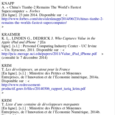
KNAPP
A. « China’s Tianhe-2 Remains The World’s Fastest
Forbes
Supercomputer ».
[En ligne]. 23 juin 2014. Disponible sur : <
http://www.forbes.com/sites/alexknapp/2014/06/23/chinas-tianhe-2-
remains-the-worlds-fastest-supercomputer/
>
KRAEMER
Who Captures Value in the
K. L., LINDEN G., DEDRICK J.
Apple iPad and iPhone ?
[En
ligne]. [s.l.] : Personal Computing Industry Center - UC Irvine
–
Un. Syracuse, 2011. Disponible sur : <
http://pcic.merage.uci.edu/papers/2011/Value_iPad_iPhone.pdf
>
(consulté le 7 décembre 2014)
KRIM
Les développeurs, un atout pour la France
T.
[En ligne]. [s.l.] : Ministère des Petites et Moyennes
Entreprises, de l’Innovation et de l’Économie numérique, 2014a.
Disponible sur : <
http://www.redressement-
productif.gouv.fr/files/20140306_rapport_tariq_krim.pdf
>
KRIM
Liste d’une centaine de développeurs marquants
T.
[En ligne]. [s.l.] : Ministère des Petites et Moyennes
Entreprises, de l’Innovation et de l’Économie Numérique, 2014b.