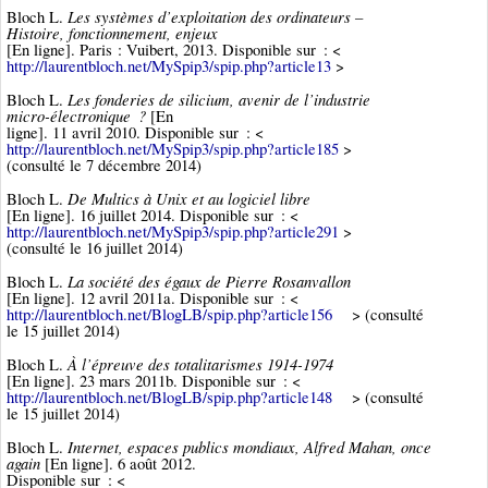
Les systèmes d’exploitation des ordinateurs –
Bloch L.
Histoire, fonctionnement, enjeux
[En ligne]. Paris : Vuibert, 2013. Disponible sur : <
http://laurentbloch.net/MySpip3/spip.php?article13
>
Les fonderies de silicium, avenir de l’industrie
Bloch L.
micro-électronique ?
[En
ligne]. 11 avril 2010. Disponible sur : <
http://laurentbloch.net/MySpip3/spip.php?article185
>
(consulté le 7 décembre 2014)
De Multics à Unix et au logiciel libre
Bloch L.
[En ligne]. 16 juillet 2014. Disponible sur : <
http://laurentbloch.net/MySpip3/spip.php?article291
>
(consulté le 16 juillet 2014)
La société des égaux de Pierre Rosanvallon
Bloch L.
[En ligne]. 12 avril 2011a. Disponible sur : <
http://laurentbloch.net/BlogLB/spip.php?article156
> (consulté
le 15 juillet 2014)
À l’épreuve des totalitarismes 1914-1974
Bloch L.
[En ligne]. 23 mars 2011b. Disponible sur : <
http://laurentbloch.net/BlogLB/spip.php?article148
> (consulté
le 15 juillet 2014)
Internet, espaces publics mondiaux, Alfred Mahan, once
Bloch L.
again
[En ligne]. 6 août 2012.
Disponible sur : <