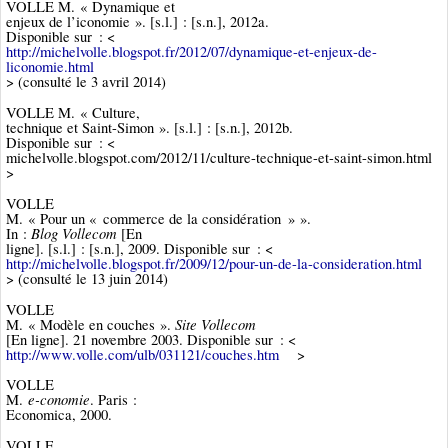
VOLLE M. « Dynamique et
enjeux de l’iconomie ». [s.l.] : [s.n.], 2012a.
Disponible sur : <
http://michelvolle.blogspot.fr/2012/07/dynamique-et-enjeux-de-
liconomie.html
> (consulté le 3 avril 2014)
VOLLE M. « Culture,
technique et Saint-Simon ». [s.l.] : [s.n.], 2012b.
Disponible sur : <
michelvolle.blogspot.com/2012/11/culture-technique-et-saint-simon.html
>
VOLLE
M. « Pour un « commerce de la considération » ».
Blog Vollecom
In :
[En
ligne]. [s.l.] : [s.n.], 2009. Disponible sur : <
http://michelvolle.blogspot.fr/2009/12/pour-un-de-la-consideration.html
> (consulté le 13 juin 2014)
VOLLE
Site Vollecom
M. « Modèle en couches ».
[En ligne]. 21 novembre 2003. Disponible sur : <
http://www.volle.com/ulb/031121/couches.htm
>
VOLLE
e-conomie
M.
. Paris :
Economica, 2000.
VOLLE