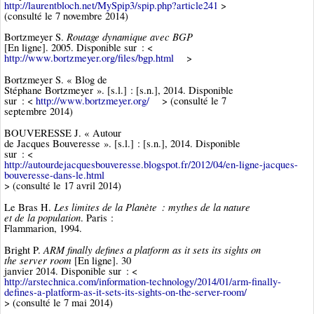
http://laurentbloch.net/MySpip3/spip.php?article241
>
(consulté le 7 novembre 2014)
Routage dynamique avec BGP
Bortzmeyer S.
[En ligne]. 2005. Disponible sur : <
http://www.bortzmeyer.org/files/bgp.html
>
Bortzmeyer S. « Blog de
Stéphane Bortzmeyer ». [s.l.] : [s.n.], 2014. Disponible
sur : <
http://www.bortzmeyer.org/
> (consulté le 7
septembre 2014)
BOUVERESSE J. « Autour
de Jacques Bouveresse ». [s.l.] : [s.n.], 2014. Disponible
sur : <
http://autourdejacquesbouveresse.blogspot.fr/2012/04/en-ligne-jacques-
bouveresse-dans-le.html
> (consulté le 17 avril 2014)
Les limites de la Planète : mythes de la nature
Le Bras H.
et de la population
. Paris :
Flammarion, 1994.
ARM finally defines a platform as it sets its sights on
Bright P.
the server room
[En ligne]. 30
janvier 2014. Disponible sur : <
http://arstechnica.com/information-technology/2014/01/arm-finally-
defines-a-platform-as-it-sets-its-sights-on-the-server-room/
> (consulté le 7 mai 2014)