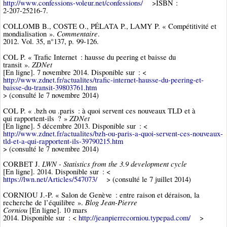
http://www.confessions-voleur.net/confessions/
>ISBN :
2-207-25216-7.
COLLOMB B., COSTE O., PÉLATA P., LAMY P. « Compétitivité et
Commentaire
mondialisation ».
.
2012. Vol. 35, n°137, p. 99‑126.
COL P. « Trafic Internet : hausse du peering et baisse du
ZDNet
transit ».
[En ligne]. 7 novembre 2014. Disponible sur : <
http://www.zdnet.fr/actualites/trafic-internet-hausse-du-peering-et-
baisse-du-transit-39803761.htm
> (consulté le 7 novembre 2014)
COL P. « .bzh ou .paris : à quoi servent ces nouveaux TLD et à
ZDNet
qui rapportent-ils ? »
[En ligne]. 5 décembre 2013. Disponible sur : <
http://www.zdnet.fr/actualites/bzh-ou-paris-a-quoi-servent-ces-nouveaux-
tld-et-a-qui-rapportent-ils-39790215.htm
> (consulté le 7 novembre 2014)
LWN - Statistics from the 3.9 development cycle
CORBET J.
[En ligne]. 2014. Disponible sur : <
https://lwn.net/Articles/547073/
> (consulté le 7 juillet 2014)
CORNIOU J.-P. « Salon de Genève : entre raison et déraison, la
Blog Jean-Pierre
recherche de l’équilibre ».
Corniou
[En ligne]. 10 mars
2014. Disponible sur : <
http://jeanpierrecorniou.typepad.com/
>