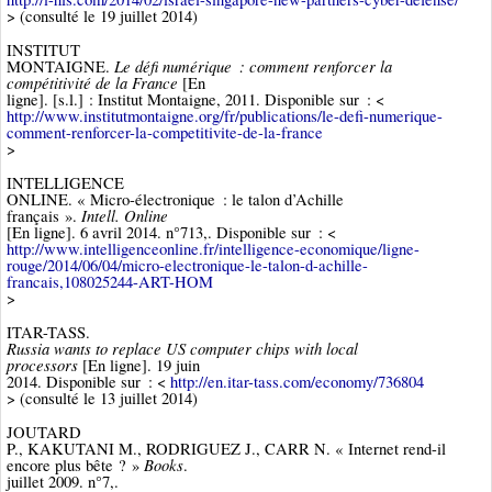
> (consulté le 19 juillet 2014)
INSTITUT
Le défi numérique : comment renforcer la
MONTAIGNE.
compétitivité de la France
[En
ligne]. [s.l.] : Institut Montaigne, 2011. Disponible sur : <
http://www.institutmontaigne.org/fr/publications/le-defi-numerique-
comment-renforcer-la-competitivite-de-la-france
>
INTELLIGENCE
ONLINE. « Micro-électronique : le talon d’Achille
Intell. Online
français ».
[En ligne]. 6 avril 2014. n°713,. Disponible sur : <
http://www.intelligenceonline.fr/intelligence-economique/ligne-
rouge/2014/06/04/micro-electronique-le-talon-d-achille-
francais,108025244-ART-HOM
>
ITAR-TASS.
Russia wants to replace US computer chips with local
processors
[En ligne]. 19 juin
2014. Disponible sur : <
http://en.itar-tass.com/economy/736804
> (consulté le 13 juillet 2014)
JOUTARD
P., KAKUTANI M., RODRIGUEZ J., CARR N. « Internet rend-il
Books
encore plus bête ? »
.
juillet 2009. n°7,.