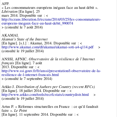
AFP.
« Les consommateurs européens inégaux face au haut débit ».
Libération
[En ligne]. 25
mars 2014. Disponible sur : <
http://ecrans.liberation.fr/ecrans/2014/03/25/les-consommateurs-
europeens-inegaux-face-au-haut-debit_990074
> (consulté le 7 août 2014)
AKAMAI.
Akamai’s State of the Internet
[En ligne]. [s.l.] : Akamai, 2014. Disponible sur : <
http://www.akamai.com/dl/akamai/akamai-soti-a4-q114.pdf
>
(consulté le 19 juillet 2014)
Observatoire de la résilience de l’Internet
ANSSI, AFNIC.
français
[En ligne]. 7 août
2013. Disponible sur : <
http://www.ssi.gouv.fr/fr/anssi/presentation/l-observatoire-de-la-
resilience-de-l-internet-francais.html
> (consulté le 7 septembre 2014)
Distribution of Authors per Country (recent RFCs)
Arkko J.
[En ligne]. 18 juillet 2014. Disponible sur : <
http://www.arkko.com/tools/recrfcstats/countrydistr.html
>
(consulté le 19 juillet 2014)
Artus P. « Réformes structurelles en France : ce qu’il faudrait
Le Point
faire ».
[En ligne]. 11 septembre 2014. Disponible sur : <