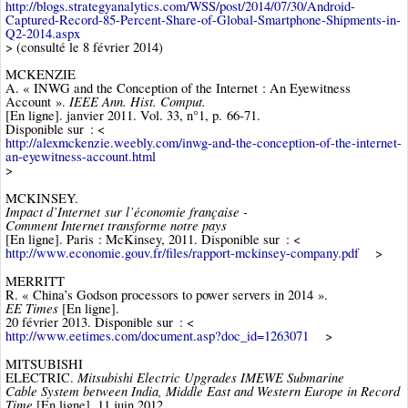
http://blogs.strategyanalytics.com/WSS/post/2014/07/30/Android-
Captured-Record-85-Percent-Share-of-Global-Smartphone-Shipments-in-
Q2-2014.aspx
> (consulté le 8 février 2014)
MCKENZIE
A. « INWG and the Conception of the Internet : An Eyewitness
IEEE Ann. Hist. Comput.
Account ».
[En ligne]. janvier 2011. Vol. 33, n°1, p. 66‑71.
Disponible sur : <
http://alexmckenzie.weebly.com/inwg-and-the-conception-of-the-internet-
an-eyewitness-account.html
>
MCKINSEY.
Impact d’Internet sur l’économie française -
Comment Internet transforme notre pays
[En ligne]. Paris : McKinsey, 2011. Disponible sur : <
http://www.economie.gouv.fr/files/rapport-mckinsey-company.pdf
>
MERRITT
R. « China’s Godson processors to power servers in 2014 ».
EE Times
[En ligne].
20 février 2013. Disponible sur : <
http://www.eetimes.com/document.asp?doc_id=1263071
>
MITSUBISHI
Mitsubishi Electric Upgrades IMEWE Submarine
ELECTRIC.
Cable System between India, Middle East and Western Europe in Record
Time
[En ligne]. 11 juin 2012.