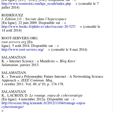
http://www.remword.com/kps_result/index.php
> (consulté le 7
juillet 2014)
RODRÍGUEZ
Édition 2.0 : Socrate dans l’hyperespace
J.
[En ligne]. 22 juin 2009. Disponible sur : <
http://www.books.fr/philo-et-idee/socrate-20-527/
> (consulté le
14 août 2014)
ROOT-SERVERS.ORG.
root-servers.org
[En
ligne]. 5 août 2014. Disponible sur : <
http://www.root-servers.org/
> (consulté le 8 mai 2014)
SALAMATIAN
Blog Kavé
K. « Internet Science : a Manifesto ».
Salamatian
. janvier 2013.
SALAMATIAN
K. « Toward a Polymorphic Future Internet : A Networking Science
IEEE Commun. Mag.
Approach ».
1 octobre 2011. Vol. 49, n°10, p. 174‑178.
SALAMATIAN
Le routage, enjeu de cyberstratégie
K., LACROIX D.
[En ligne]. 4 novembre 2012a. Disponible sur : <
http://reseaux.blog.lemonde.fr/2012/11/04/routage-enjeu-
cyberstrategie/
>