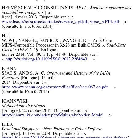
APT1 - Analyse sommaire des
HERVÉ SCHAUER CONSULTANTS.
échantillons récupérés
[En
ligne]. 4 mars 2013. Disponible sur : <
www.hsc.fr/ressources/articles/reverse_apt1/Reverse_APT1.pdf
>
(consulté le 7 octobre 2014)
HU
W. WU, YANG L., FAN B. X., WANG H. D. « An 8-Core
Solid-State
MIPS-Compatible Processor in 32/28 nm Bulk CMOS ».
Circuits IEEE J. Of
[En ligne].
janvier 2014. Vol. 49, n°1, p. 41‑49. Disponible sur :
<
http://dx.doi.org/10.1109/JSSC.2013.2284649
>
ICANN
Overview and History of the IANA
SSAC S. AND S. A. C.
Functions
[En ligne]. 15 août
2014. Disponible sur : <
https://www.icann.org/en/system/files/files/sac-067-en.pdf
>
(consulté le 16 août 2014)
ICANNWIKI.
Multistakeholder Model
[En ligne]. 22 octobre 2012. Disponible sur : <
http://icannwiki.com/index.php/Multistakeholder_Model
>
IHLS.
Israel and Singapore : New Partners in Cyber-Defense
[En ligne]. 13 février 2014. Disponible sur : <
http://i-hls.com/2014/02/israel-singapore-new-partners-cyber-defense/