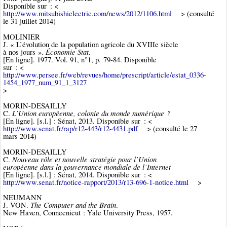
Disponible sur : <
http://www.mitsubishielectric.com/news/2012/1106.html
> (consulté
le 31 juillet 2014)
MOLINIER
J. « L’évolution de la population agricole du XVIIIe siècle
Économie Stat.
à nos jours ».
[En ligne]. 1977. Vol. 91, n°1, p. 79‑84. Disponible
sur : <
http://www.persee.fr/web/revues/home/prescript/article/estat_0336-
1454_1977_num_91_1_3127
>
MORIN-DESAILLY
L’Union européenne, colonie du monde numérique ?
C.
[En ligne]. [s.l.] : Sénat, 2013. Disponible sur : <
http://www.senat.fr/rap/r12-443/r12-4431.pdf
> (consulté le 27
mars 2014)
MORIN-DESAILLY
Nouveau rôle et nouvelle stratégie pour l’Union
C.
européenne dans la gouvernance mondiale de l’Internet
[En ligne]. [s.l.] : Sénat, 2014. Disponible sur : <
http://www.senat.fr/notice-rapport/2013/r13-696-1-notice.html
>
NEUMANN
The Computer and the Brain
J. VON.
.
New Haven, Connecnicut : Yale University Press, 1957.