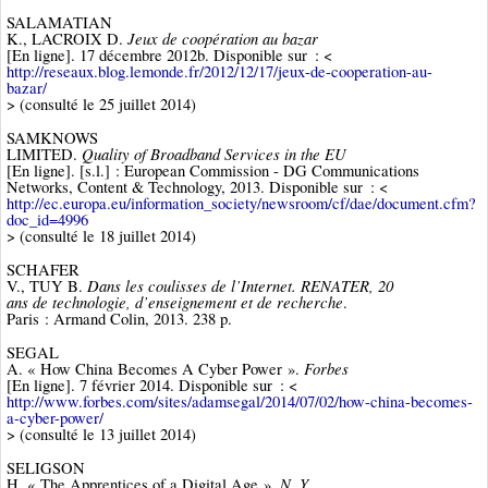
SALAMATIAN
Jeux de coopération au bazar
K., LACROIX D.
[En ligne]. 17 décembre 2012b. Disponible sur : <
http://reseaux.blog.lemonde.fr/2012/12/17/jeux-de-cooperation-au-
bazar/
> (consulté le 25 juillet 2014)
SAMKNOWS
Quality of Broadband Services in the EU
LIMITED.
[En ligne]. [s.l.] : European Commission - DG Communications
Networks, Content & Technology, 2013. Disponible sur : <
http://ec.europa.eu/information_society/newsroom/cf/dae/document.cfm?
doc_id=4996
> (consulté le 18 juillet 2014)
SCHAFER
Dans les coulisses de l’Internet. RENATER, 20
V., TUY B.
ans de technologie, d’enseignement et de recherche
.
Paris : Armand Colin, 2013. 238 p.
SEGAL
Forbes
A. « How China Becomes A Cyber Power ».
[En ligne]. 7 février 2014. Disponible sur : <
http://www.forbes.com/sites/adamsegal/2014/07/02/how-china-becomes-
a-cyber-power/
> (consulté le 13 juillet 2014)
SELIGSON
N. Y.
H. « The Apprentices of a Digital Age ».