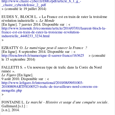
http://www.chaire-cyber.fr/IMG/pdf/article_6_1_g_-
_chaire_cyberdefense_2_.pdf
> (consulté le 19 juillet 2014)
EUDES Y., BLOCH L. « La France est en train de rater la troisième
Le Monde
révolution industrielle ».
[En ligne]. 7 janvier 2014. Disponible sur : <
http://www.lemonde.fr/economie/article/2014/07/01/laurent-bloch-la-
france-est-en-train-de-rater-la-troisieme-revolution-
industrielle_4448233_3234.html
>
Le numérique peut-il sauver la France ?
EZRATTY O.
[En ligne]. 8 septembre 2014. Disponible sur : <
http://frenchweb.fr/numerique-il-sauver-france/163625
> (consulté
le 15 septembre 2014)
FALLETTI S. « Un nouveau type de trafic dans la Corée du Nord
ruinée ».
Le Figaro
[En ligne].
9 août 2010. Disponible sur : <
http://www.lefigaro.fr/international/2010/08/09/01003-
20100809ARTFIG00523-trafic-de-travailleurs-nord-coreens-en-
mongolie.php
>
Le marché - Histoire et usage d’une conquête sociale
FONTAINE L.
.
Gallimard.[s.l.] :
[s.n.], 2014.