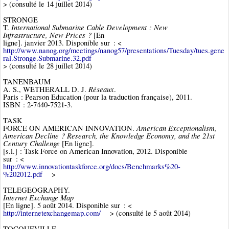
> (consulté le 14 juillet 2014)
STRONGE
International Submarine Cable Development : New
T.
Infrastructure, New Prices ?
[En
ligne]. janvier 2013. Disponible sur : <
http://www.nanog.org/meetings/nanog57/presentations/Tuesday/tues.gene
ral.Stronge.Submarine.32.pdf
> (consulté le 28 juillet 2014)
TANENBAUM
Réseaux
A. S., WETHERALL D. J.
.
Paris : Pearson Education (pour la traduction française), 2011.
ISBN : 2-7440-7521-3.
TASK
American Exceptionalism,
FORCE ON AMERICAN INNOVATION.
American Decline ? Research, the Knowledge Economy, and the 21st
Century Challenge
[En ligne].
[s.l.] : Task Force on American Innovation, 2012. Disponible
sur : <
http://www.innovationtaskforce.org/docs/Benchmarks%20-
%202012.pdf
>
TELEGEOGRAPHY.
Internet Exchange Map
[En ligne]. 5 août 2014. Disponible sur : <
http://internetexchangemap.com/
> (consulté le 5 août 2014)
TOCQUEVILLE