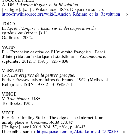
L’Ancien Régime et la Révolution
A. DE.
[En ligne]. [s.l.] : Wikisource, 1856. Disponible sur : <
http://fr.wikisource.org/wiki/L’Ancien_Régime_et_la_Révolution
>
TODD
Après l’Empire : Essai sur la décomposition du
E.
système américain
. [s.l.] :
Gallimard, 2002.
VATIN
F. « Expansion et crise de l’Université française - Essai
Commentaire
d’interprétation historique et statistique ».
.
septembre 2012. n°139, p. 823 ‑ 838.
VERNANT
Les origines de la pensée grecque
J.-P.
.
Paris : Presses universitaires de France, 1962. (Mythes et
Religions). ISBN : 978-2-13-054565-1.
VINGE
True Names
V.
. USA :
Tor Books, 1981.
VIXIE
P. « Rate-limiting State - The edge of the Internet is an
Commun. ACM CACM
unruly place ».
[En ligne]. avril 2014. Vol. 57, n°04, p. 40‑43.
Disponible sur : <
http://queue.acm.org/detail.cfm?id=2578510
>