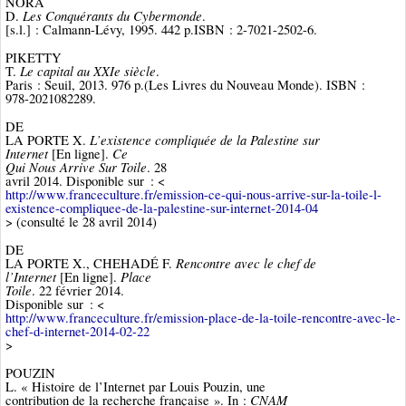
NORA
Les Conquérants du Cybermonde
D.
.
[s.l.] : Calmann-Lévy, 1995. 442 p.ISBN : 2-7021-2502-6.
PIKETTY
Le capital au XXIe siècle
T.
.
Paris : Seuil, 2013. 976 p.(Les Livres du Nouveau Monde). ISBN :
978-2021082289.
DE
L’existence compliquée de la Palestine sur
LA PORTE X.
Internet
Ce
[En ligne].
Qui Nous Arrive Sur Toile
. 28
avril 2014. Disponible sur : <
http://www.franceculture.fr/emission-ce-qui-nous-arrive-sur-la-toile-l-
existence-compliquee-de-la-palestine-sur-internet-2014-04
> (consulté le 28 avril 2014)
DE
Rencontre avec le chef de
LA PORTE X., CHEHADÉ F.
l’Internet
Place
[En ligne].
Toile
. 22 février 2014.
Disponible sur : <
http://www.franceculture.fr/emission-place-de-la-toile-rencontre-avec-le-
chef-d-internet-2014-02-22
>
POUZIN
L. « Histoire de l’Internet par Louis Pouzin, une
CNAM
contribution de la recherche française ». In :