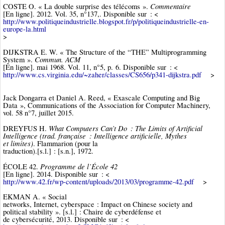
Commentaire
COSTE O. « La double surprise des télécoms ».
[En ligne]. 2012. Vol. 35, n°137,. Disponible sur : <
http://www.politiqueindustrielle.blogspot.fr/p/politiqueindustrielle-en-
europe-la.html
>
DIJKSTRA E. W. « The Structure of the “THE” Multiprogramming
Commun. ACM
System ».
[En ligne]. mai 1968. Vol. 11, n°5, p. 6. Disponible sur : <
http://www.cs.virginia.edu/~zaher/classes/CS656/p341-dijkstra.pdf
>
Jack Dongarra et Daniel A. Reed, « Exascale Computing and Big
Data », Communications of the Association for Computer Machinery,
vol. 58 n°7, juillet 2015.
What Computers Can’t Do : The Limits of Artificial
DREYFUS H.
Intelligence (trad. française : Intelligence artificielle, Mythes
et limites)
. Flammarion (pour la
traduction).[s.l.] : [s.n.], 1972.
Programme de l’École 42
ÉCOLE 42.
[En ligne]. 2014. Disponible sur : <
http://www.42.fr/wp-content/uploads/2013/03/programme-42.pdf
>
EKMAN A. « Social
networks, Internet, cyberspace : Impact on Chinese society and
political stability ». [s.l.] : Chaire de cyberdéfense et
de cybersécurité, 2013. Disponible sur : <