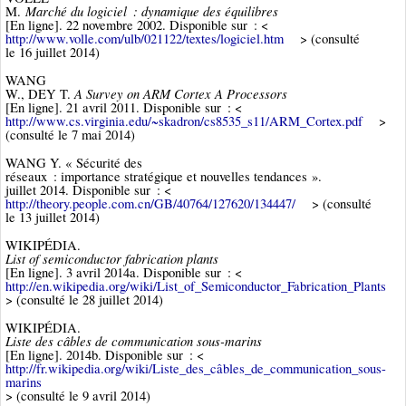
Marché du logiciel : dynamique des équilibres
M.
[En ligne]. 22 novembre 2002. Disponible sur : <
http://www.volle.com/ulb/021122/textes/logiciel.htm
> (consulté
le 16 juillet 2014)
WANG
A Survey on ARM Cortex A Processors
W., DEY T.
[En ligne]. 21 avril 2011. Disponible sur : <
http://www.cs.virginia.edu/~skadron/cs8535_s11/ARM_Cortex.pdf
>
(consulté le 7 mai 2014)
WANG Y. « Sécurité des
réseaux : importance stratégique et nouvelles tendances ».
juillet 2014. Disponible sur : <
http://theory.people.com.cn/GB/40764/127620/134447/
> (consulté
le 13 juillet 2014)
WIKIPÉDIA.
List of semiconductor fabrication plants
[En ligne]. 3 avril 2014a. Disponible sur : <
http://en.wikipedia.org/wiki/List_of_Semiconductor_Fabrication_Plants
> (consulté le 28 juillet 2014)
WIKIPÉDIA.
Liste des câbles de communication sous-marins
[En ligne]. 2014b. Disponible sur : <
http://fr.wikipedia.org/wiki/Liste_des_câbles_de_communication_sous-
marins
> (consulté le 9 avril 2014)