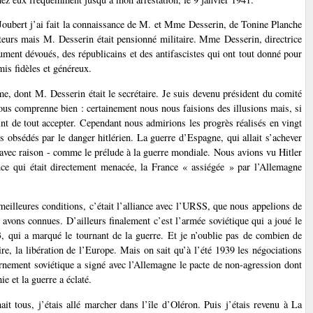
 Joubert j’ai fait la connaissance de M. et Mme Desserin, de Tonine Planche
eurs mais M. Desserin était pensionné militaire. Mme Desserin, directrice
ument dévoués, des républicains et des antifascistes qui ont tout donné pour
mis fidèles et généreux.
 dont M. Desserin était le secrétaire. Je suis devenu président du comité
nous comprenne bien : certainement nous nous faisions des illusions mais, si
int de tout accepter. Cependant nous admirions les progrès réalisés en vingt
s obsédés par le danger hitlérien. La guerre d’Espagne, qui allait s’achever
 avec raison - comme le prélude à la guerre mondiale. Nous avions vu Hitler
nce qui était directement menacée, la France « assiégée » par l’Allemagne
 meilleures conditions, c’était l’alliance avec l’URSS, que nous appelions de
 avons connues. D’ailleurs finalement c’est l’armée soviétique qui a joué le
43, qui a marqué le tournant de la guerre. Et je n’oublie pas de combien de
re, la libération de l’Europe. Mais on sait qu’à l’été 1939 les négociations
rnement soviétique a signé avec l’Allemagne le pacte de non-agression dont
ie et la guerre a éclaté.
t tous, j’étais allé marcher dans l’île d’Oléron. Puis j’étais revenu à La