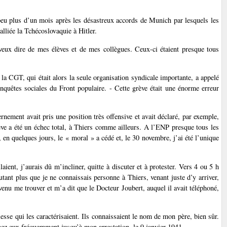
 peu plus d’un mois après les désastreux accords de Munich par lesquels les
alliée la Tchécoslovaquie à Hitler.
 veux dire de mes élèves et de mes collègues. Ceux-ci étaient presque tous
 la CGT, qui était alors la seule organisation syndicale importante, a appelé
nquêtes sociales du Front populaire. - Cette grève était une énorme erreur
ernement avait pris une position très offensive et avait déclaré, par exemple,
ève a été un échec total, à Thiers comme ailleurs. A l’ENP presque tous les
, en quelques jours, le « moral » a cédé et, le 30 novembre, j’ai été l’unique
laient, j’aurais dû m’incliner, quitte à discuter et à protester. Vers 4 ou 5 h
utant plus que je ne connaissais personne à Thiers, venant juste d’y arriver,
 venu me trouver et m’a dit que le Docteur Joubert, auquel il avait téléphoné,
lesse qui les caractérisaient. Ils connaissaient le nom de mon père, bien sûr.
 chez eux fréquemment jusqu’à mon arrestation, le 9 janvier 1941.