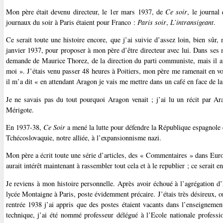
Mon père était devenu directeur, le 1er mars 1937, de
Ce soir
, le journal
journaux du soir à Paris étaient pour Franco :
Paris soir
,
L’intransigeant
.
Ce serait toute une histoire encore, que j’ai suivie d’assez loin, bien sûr
janvier 1937, pour proposer à mon père d’être directeur avec lui. Dans ses 
demande de Maurice Thorez, de la direction du parti communiste, mais il av
moi ». J’étais venu passer 48 heures à Poitiers, mon père me ramenait en voit
il m’a dit « en attendant Aragon je vais me mettre dans un café en face de la 
Je ne savais pas du tout pourquoi Aragon venait ; j’ai lu un récit par Ara
Mérigote.
En 1937-38,
Ce Soir
a mené la lutte pour défendre la République espagnole e
Tchécoslovaquie, notre alliée, à l’expansionnisme nazi.
Mon père a écrit toute une série d’articles, des « Commentaires » dans Euro
aurait intérêt maintenant à rassembler tout cela et à le republier ; ce serait e
Je reviens à mon histoire personnelle. Après avoir échoué à l’agrégation d’
lycée Montaigne à Paris, poste évidemment précaire. J’étais très désireux, on
rentrée 1938 j’ai appris que des postes étaient vacants dans l’enseignemen
technique, j’ai été nommé professeur délégué à l’Ecole nationale profess