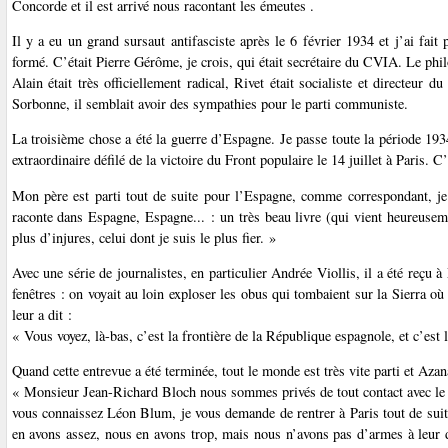
Concorde et il est arrivé nous racontant les émeutes .
Il y a eu un grand sursaut antifasciste après le 6 février 1934 et j’ai fait 
formé. C’était Pierre Gérôme, je crois, qui était secrétaire du CVIA. Le phil
Alain était très officiellement radical, Rivet était socialiste et directeu
Sorbonne, il semblait avoir des sympathies pour le parti communiste.
La troisième chose a été la guerre d’Espagne. Je passe toute la période 1934
extraordinaire défilé de la victoire du Front populaire le 14 juillet à Paris. 
Mon père est parti tout de suite pour l’Espagne, comme correspondant, je n
raconte dans Espagne, Espagne... : un très beau livre (qui vient heureuseme
plus d’injures, celui dont je suis le plus fier. »
Avec une série de journalistes, en particulier Andrée Viollis, il a été reçu
fenêtres : on voyait au loin exploser les obus qui tombaient sur la Sierra o
leur a dit :
« Vous voyez, là-bas, c’est la frontière de la République espagnole, et c’est 
Quand cette entrevue a été terminée, tout le monde est très vite parti et Azan
« Monsieur Jean-Richard Bloch nous sommes privés de tout contact avec le 
vous connaissez Léon Blum, je vous demande de rentrer à Paris tout de suit
en avons assez, nous en avons trop, mais nous n’avons pas d’armes à leur