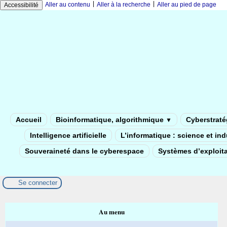
|
|
Aller au contenu
Aller à la recherche
Aller au pied de page
Accessibilité
Accueil
Bioinformatique, algorithmique
Cyberstratég
▼
Intelligence artificielle
L’informatique : science et in
Souveraineté dans le cyberespace
Systèmes d’exploita
Se connecter
Au menu