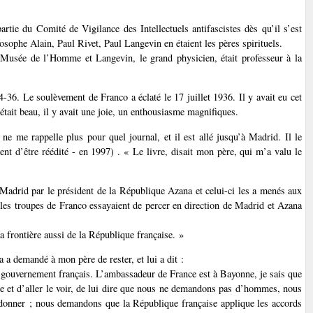
partie du Comité de Vigilance des Intellectuels antifascistes dès qu’il s’est
osophe Alain, Paul Rivet, Paul Langevin en étaient les pères spirituels.
r du Musée de l’Homme et Langevin, le grand physicien, était professeur à la
-36. Le soulèvement de Franco a éclaté le 17 juillet 1936. Il y avait eu cet
C’était beau, il y avait une joie, un enthousiasme magnifiques.
e me rappelle plus pour quel journal, et il est allé jusqu’à Madrid. Il le
nt d’être réédité - en 1997) . « Le livre, disait mon père, qui m’a valu le
 à Madrid par le président de la République Azana et celui-ci les a menés aux
ù les troupes de Franco essayaient de percer en direction de Madrid et Azana
la frontière aussi de la République française. »
a a demandé à mon père de rester, et lui a dit :
gouvernement français. L’ambassadeur de France est à Bayonne, je sais que
e et d’aller le voir, de lui dire que nous ne demandons pas d’hommes, nous
 donner ; nous demandons que la République française applique les accords