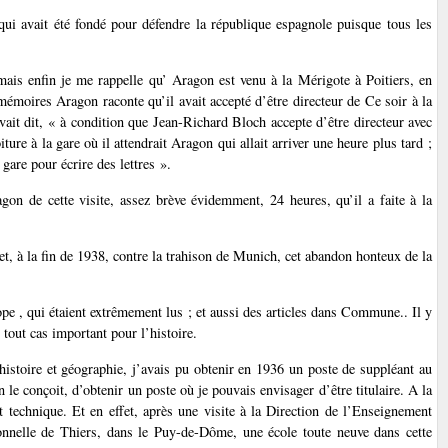
 qui avait été fondé pour défendre la république espagnole puisque tous les
, mais enfin je me rappelle qu’ Aragon est venu à la Mérigote à Poitiers, en
mémoires Aragon raconte qu’il avait accepté d’être directeur de Ce soir à la
ait dit, « à condition que Jean-Richard Bloch accepte d’être directeur avec
ure à la gare où il attendrait Aragon qui allait arriver une heure plus tard ;
gare pour écrire des lettres ».
gon de cette visite, assez brève évidemment, 24 heures, qu’il a faite à la
t, à la fin de 1938, contre la trahison de Munich, cet abandon honteux de la
pe , qui étaient extrêmement lus ; et aussi des articles dans Commune.. Il y
n tout cas important pour l’histoire.
histoire et géographie, j’avais pu obtenir en 1936 un poste de suppléant au
 le conçoit, d’obtenir un poste où je pouvais envisager d’être titulaire. A la
t technique. Et en effet, après une visite à la Direction de l’Enseignement
ionnelle de Thiers, dans le Puy-de-Dôme, une école toute neuve dans cette