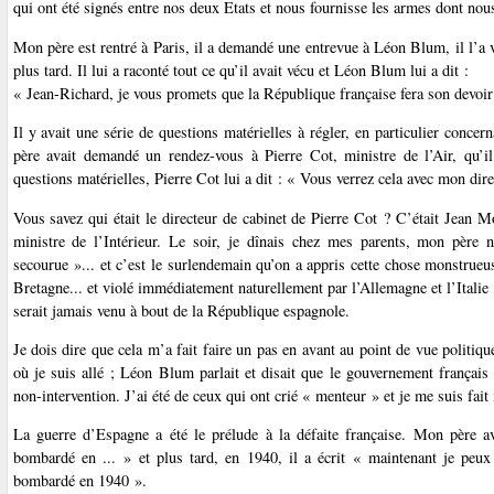
qui ont été signés entre nos deux Etats et nous fournisse les armes dont no
Mon père est rentré à Paris, il a demandé une entrevue à Léon Blum, il l’a vu 
plus tard. Il lui a raconté tout ce qu’il avait vécu et Léon Blum lui a dit :
« Jean-Richard, je vous promets que la République française fera son devoir
Il y avait une série de questions matérielles à régler, en particulier conce
père avait demandé un rendez-vous à Pierre Cot, ministre de l’Air, qu’i
questions matérielles, Pierre Cot lui a dit : « Vous verrez cela avec mon dire
Vous savez qui était le directeur de cabinet de Pierre Cot ? C’était Jean 
ministre de l’Intérieur. Le soir, je dînais chez mes parents, mon père 
secourue »... et c’est le surlendemain qu’on a appris cette chose monstrueus
Bretagne... et violé immédiatement naturellement par l’Allemagne et l’Italie
serait jamais venu à bout de la République espagnole.
Je dois dire que cela m’a fait faire un pas en avant au point de vue politiq
où je suis allé ; Léon Blum parlait et disait que le gouvernement français
non-intervention. J’ai été de ceux qui ont crié « menteur » et je me suis fait 
La guerre d’Espagne a été le prélude à la défaite française. Mon père a
bombardé en ... » et plus tard, en 1940, il a écrit « maintenant je peu
bombardé en 1940 ».