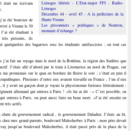
Limoges libérée - L’Etat-major FFI - Radio-
 était un écrivain
Limoges
e.
Décembre 44 - avril 45 - A la préfecture de la
Haute-Vienne
j’ai été boursier de
Les prisonniers « politiques » de Nontron,
rrivé à Vienne le 30
monnaie d’échange ?
J’ai été étudiant à
très présents, ils
ait quelquefois des bagarrres avec les étudiants antifascistes ; en tout cas
is j’ai fait un voyage dans le nord de la Bohême, la région des Sudètes que
uctif. J’étais allé d’abord par le train à Litomerice au nord de Prague, sur
 me promenais sur le quai en bordure du fleuve le soir ; c’était en juin il
sympathiques. Plusieurs d’entre eux avaient travaillé en France ; l’un d’eux
ux, il y avait un garçon dont je voyais la physionomie furieuse littéralement ;
giment allemand qui entrera à Paris ! »Je lui ai dit : « C’est possible, en
qui entrera à Paris, on peut aussi faire un beau mort. »J’ai été ensuite en
nt très actifs.
a chute du gouvernement radical , le gouvernement Daladier. J’étais au lit,
ais chez mes grand-parents, boulevard Malesherbes à Paris ; mon père devait
Orsay jusqu’au boulevard Malesherbes, il était passé près de la place de la