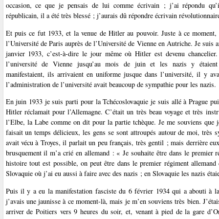
occasion, ce que je pensais de lui comme écrivain ; j’ai répondu qu’il
républicain, il a été très blessé ; j’aurais dû répondre écrivain révolutionnair
Et puis ce fut 1933, et la venue de Hitler au pouvoir. Juste à ce moment, 
l’Université de Paris auprès de l’Université de Vienne en Autriche. Je suis a
janvier 1933, c’est-à-dire le jour même où Hitler est devenu chancelier. 
l’université de Vienne jusqu’au mois de juin et les nazis y étaient 
manifestaient, ils arrivaient en uniforme jusque dans l’université, il y av
l’administration de l’université avait beaucoup de sympathie pour les nazis.
En juin 1933 je suis parti pour la Tchécoslovaquie je suis allé à Prague pu
Hitler réclamait pour l’Allemagne. C’était un très beau voyage et très instr
l’Elbe, la Labe comme on dit pour la partie tchèque. Je me souviens que je
faisait un temps délicieux, les gens se sont attroupés autour de moi, très 
avait vécu à Troyes, il parlait un peu français, très gentil ; mais derrière e
brusquement il m’a crié en allemand : « Je souhaite être dans le premier ré
histoire tout est possible, on peut être dans le premier régiment allemand 
Slovaquie où j’ai eu aussi à faire avec des nazis ; en Slovaquie les nazis étaie
Puis il y a eu la manifestation fasciste du 6 février 1934 qui a abouti à l
j’avais une jaunisse à ce moment-là, mais je m’en souviens très bien. J’ét
arriver de Poitiers vers 9 heures du soir, et, venant à pied de la gare d’