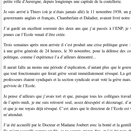
petite ville d’Auvergne, depuis longtemps une capitale de la coutellerie.
Je suis arrivé à Thiers (où je n’étais jamais allé) le 11 novembre 1938, un
gouvernants anglais et français, Chamberlain et Daladier, avaient livré notre 
J’ai gardé un excellent souvenir des deux ans que j’ai passés à l’ENP, je
jeunes car l’Ecole venait d’être créée.
Trois semaines après mon arrivée il s’est produit une crise politique grave :
à une grève générale de 24 heures, le 30 novembre, pour la défense des co
politique, comme l’expérience l’a d’ailleurs démontré...
Il aurait fallu au moins une période d’explication, d’autant plus que le gouv
que tout fonctionnaire qui ferait grève serait immédiatement révoqué. La gr
professeurs étaient syndiqués et la section syndicale avait voté la grève mais
gréviste de l’Ecole.
Je pense d’ailleurs que j’avais tort et que, puisque tous les collègues travail
de l’après-midi, je me suis retrouvé seul, assez désespéré et découragé, d’a
et que je me voyais déjà révoqué. C’est alors que le directeur de l’Ecole est
m’attendait.
J’ai été accueilli par le Docteur et Madame Joubert avec la bonté et la gentil
Ils m’ont accueilli comme un fils, je ne saurais mieux dire, et j’ai été reçu