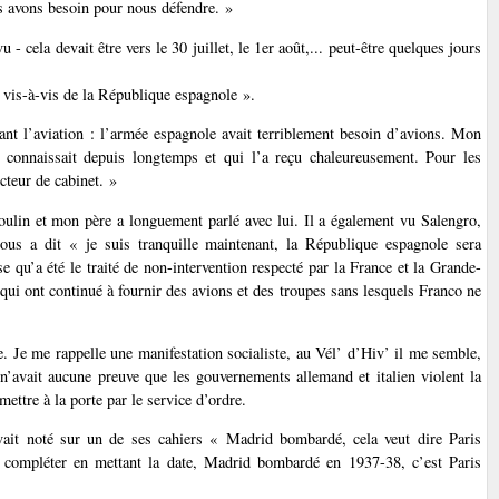
us avons besoin pour nous défendre. »
- cela devait être vers le 30 juillet, le 1er août,... peut-être quelques jours
 vis-à-vis de la République espagnole ».
rnant l’aviation : l’armée espagnole avait terriblement besoin d’avions. Mon
l connaissait depuis longtemps et qui l’a reçu chaleureusement. Pour les
cteur de cabinet. »
Moulin et mon père a longuement parlé avec lui. Il a également vu Salengro,
nous a dit « je suis tranquille maintenant, la République espagnole sera
e qu’a été le traité de non-intervention respecté par la France et la Grande-
 qui ont continué à fournir des avions et des troupes sans lesquels Franco ne
ue. Je me rappelle une manifestation socialiste, au Vél’ d’Hiv’ il me semble,
 n’avait aucune preuve que les gouvernements allemand et italien violent la
mettre à la porte par le service d’ordre.
vait noté sur un de ses cahiers « Madrid bombardé, cela veut dire Paris
x compléter en mettant la date, Madrid bombardé en 1937-38, c’est Paris