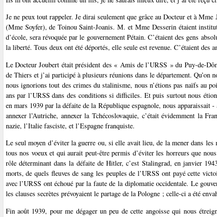
Je ne peux tout rappeler. Je dirai seulement que grâce au Docteur et à Mme
(Mme Soyfer), de Toinou Saint-Joanis. M. et Mme Desserin étaient institut
d’école, sera révoquée par le gouvernement Pétain. C’étaient des gens absol
la liberté. Tous deux ont été déportés, elle seule est revenue. C’étaient des a
Le Docteur Joubert était président des « Amis de l’URSS » du Puy-de-Dôme,
de Thiers et j’ai participé à plusieurs réunions dans le département. Qu’on 
nous ignorions tout des crimes du stalinisme, nous n’étions pas naïfs au po
ans par l’URSS dans des conditions si difficiles. Et puis surtout nous étion
en mars 1939 par la défaite de la République espagnole, nous apparaissait -
annexer l’Autriche, annexer la Tchécoslovaquie, c’était évidemment la Fra
nazie, l’Italie fasciste, et l’Espagne franquiste.
Le seul moyen d’éviter la guerre ou, si elle avait lieu, de la mener dans les
tous nos voeux et qui aurait peut-être permis d’éviter les horreurs que nous
rôle déterminant dans la défaite de Hitler, c’est Stalingrad, en janvier 19
morts, de quels fleuves de sang les peuples de l’URSS ont payé cette victoi
avec l’URSS ont échoué par la faute de la diplomatie occidentale. Le gouve
les clauses secrètes prévoyaient le partage de la Pologne ; celle-ci a été envah
Fin août 1939, pour me dégager un peu de cette angoisse qui nous étreignai