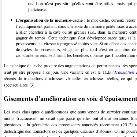
que l’on n’est pas sûr qu’elles vont être utiles, mais qui p
judicieuse.
L’organisation de la mémoire-cache
: le mot cache, curieux retour
(techniquement parlant, dans une zone de mémoire petite mais à accès
à aller chercher à la cave ou au grenier (i.e., dans la mémoire cent
gagner du temps. Cette technique s’est développée parce que, si la
processeurs, sa vitesse a progressé moins vite. Si au début des ann
de cycles de processeurs, vingt ans plus tard c’est en centaines de
croissante ne réduise à néant les bénéfices obtenus pas l’accélération
La technique du cache procure des augmentations de performances très spect
n’ait pu être proposé à ce jour. Une variante en est le TLB
(
Translation 
récents de traductions d’adresses virtuelles en adresses réelles, ce qui
spectaculaires
[
3
]
.
Gisements d’amélioration en voie d’épuisemen
Les voies classiques d’améliorations que nous venons de survoler continue
moins fructueuses, ne serait que parce qu’elles ont atteint certaines lim
physiques : la géométrie des processeurs annoncés récemment (2012) re
diélectrique des transistors est de quelques dizaines d’atomes. On ne pourr