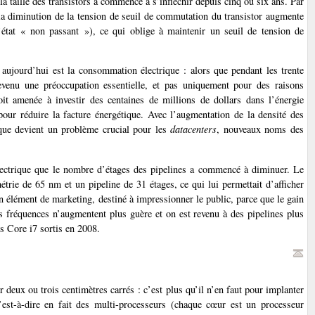
a taille des transistors a commencé à s’infléchir depuis cinq ou six ans. Par
s la diminution de la tension de seuil de commutation du transistor augmente
l’état « non passant »), ce qui oblige à maintenir un seuil de tension de
t aujourd’hui est la consommation électrique : alors que pendant les trente
evenu une préoccupation essentielle, et pas uniquement pour des raisons
 amenée à investir des centaines de millions de dollars dans l’énergie
 pour réduire la facture énergétique. Avec l’augmentation de la densité des
rique devient un problème crucial pour les
datacenters
, nouveaux noms des
lectrique que le nombre d’étages des pipelines a commencé à diminuer. Le
trie de 65 nm et un pipeline de 31 étages, ce qui lui permettait d’afficher
n élément de marketing, destiné à impressionner le public, parce que le gain
es fréquences n’augmentent plus guère et on est revenu à des pipelines plus
s Core i7 sortis en 2008.
r deux ou trois centimètres carrés : c’est plus qu’il n’en faut pour implanter
c’est-à-dire en fait des multi-processeurs (chaque cœur est un processeur