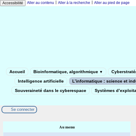
|
|
Aller au contenu
Aller à la recherche
Aller au pied de page
Accessibilité
Accueil
Bioinformatique, algorithmique
Cyberstratég
▼
Intelligence artificielle
L’informatique : science et in
Souveraineté dans le cyberespace
Systèmes d’exploita
Se connecter
Au menu