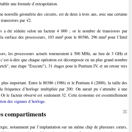
tablir une formule d’extrapolation.
 nouvelle géométrie des circuits, est de deux à trois ans, avec une certaine
 transistors par √2.
rs a été réduite selon un facteur 4 000 ; or le nombre de transistors par
de la surface des processeurs, 103 mm² pour le 80386, 296 mm² pour l’Intel
istors, les processeurs actuels tourneraient à 500 MHz, au lieu de 3 GHz et
s, c’est-à-dire que chaque opération est décomposée en un plus grand nombre
etch", une étape "Execute"), 31 étages pour le Pentium IV, et un retour vers
é plus important. Entre le 80386 (1986) et le Pentium 4 (2000), la taille des
, la fréquence d’horloge multipliée par 200. On aurait pu s’attendre à une
. Or le facteur observé est seulement 32. Cette économie est essentiellement
tion des signaux d’horloge
.
les compartiments
ergie, notamment par l’implantation sur un même chip de plusieurs cœurs,