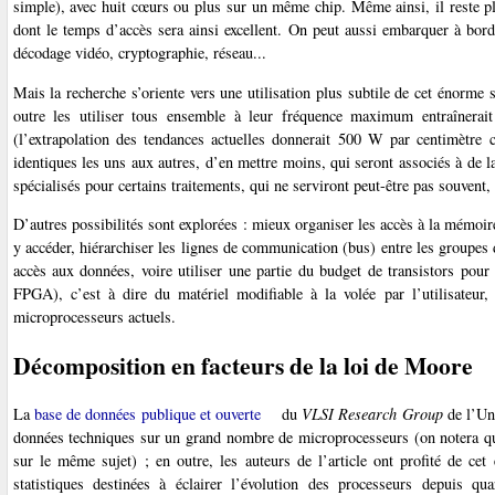
simple), avec huit cœurs ou plus sur un même chip. Même ainsi, il reste ple
dont le temps d’accès sera ainsi excellent. On peut aussi embarquer à bord
décodage vidéo, cryptographie, réseau...
Mais la recherche s’oriente vers une utilisation plus subtile de cet énorme 
outre les utiliser tous ensemble à leur fréquence maximum entraînerait
(l’extrapolation des tendances actuelles donnerait 500 W par centimètre c
identiques les uns aux autres, d’en mettre moins, qui seront associés à de
spécialisés pour certains traitements, qui ne serviront peut-être pas souvent
D’autres possibilités sont explorées : mieux organiser les accès à la mémoire
y accéder, hiérarchiser les lignes de communication (bus) entre les groupes
accès aux données, voire utiliser une partie du budget de transistors pou
FPGA), c’est à dire du matériel modifiable à la volée par l’utilisateur,
microprocesseurs actuels.
Décomposition en facteurs de la loi de Moore
La
base de données publique et ouverte
du
VLSI Research Group
de l’Uni
données techniques sur un grand nombre de microprocesseurs (on notera que
sur le même sujet) ; en outre, les auteurs de l’article ont profité de ce
statistiques destinées à éclairer l’évolution des processeurs depuis qu