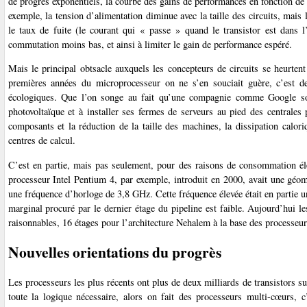
de progrès exponentiels, la courbe des gains de performances en fonction de l
exemple, la tension d’alimentation diminue avec la taille des circuits, mai
le taux de fuite (le courant qui « passe » quand le transistor est dans 
commutation moins bas, et ainsi à limiter le gain de performance espéré.
Mais le principal obtsacle auxquels les concepteurs de circuits se heurten
premières années du microprocesseur on ne s’en souciait guère, c’est d
écologiques. Que l’on songe au fait qu’une compagnie comme Google soit
photovoltaïque et à installer ses fermes de serveurs au pied des centrales
composants et la réduction de la taille des machines, la dissipation calo
centres de calcul.
C’est en partie, mais pas seulement, pour des raisons de consommation é
processeur Intel Pentium 4, par exemple, introduit en 2000, avait une géomé
une fréquence d’horloge de 3,8 GHz. Cette fréquence élevée était en partie u
marginal procuré par le dernier étage du pipeline est faible. Aujourd’hui l
raisonnables, 16 étages pour l’architecture Nehalem à la base des processeur
Nouvelles orientations du progrès
Les processeurs les plus récents ont plus de deux milliards de transistors su
toute la logique nécessaire, alors on fait des processeurs multi-cœurs, 