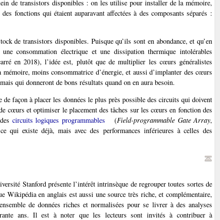
in de transistors disponibles : on les utilise pour installer de la mémoire,
 des fonctions qui étaient auparavant affectées à des composants séparés :
stock de transistors disponibles. Puisque qu’ils sont en abondance, et qu’en
 une consommation électrique et une dissipation thermique intolérables
arré en 2018), l’idée est, plutôt que de multiplier les cœurs généralistes
 la mémoire, moins consommatrice d’énergie, et aussi d’implanter des cœurs
, mais qui donneront de bons résultats quand on en aura besoin.
 de façon à placer les données le plus près possible des circuits qui doivent
 de cœurs et optimiser le placement des tâches sur les cœurs en fonction des
r des
circuits logiques programmables
(
Field-programmable Gate Array
,
 ce qui existe déjà, mais avec des performances inférieures à celles des
versité Stanford présente l’intérêt intrinsèque de regrouper toutes sortes de
 Wikipédia en anglais est aussi une source très riche, et complémentaire,
t ensemble de données riches et normalisées pour se livrer à des analyses
arante ans. Il est à noter que les lecteurs sont invités à contribuer à