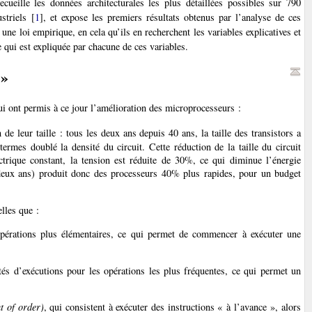
cueille les données architecturales les plus détaillées possibles sur 790
striels
[
1
]
, et expose les premiers résultats obtenus par l’analyse de ces
ne loi empirique, en cela qu’ils en recherchent les variables explicatives et
e qui est expliquée par chacune de ces variables.
 »
i ont permis à ce jour l’amélioration des microprocesseurs :
 de leur taille : tous les deux ans depuis 40 ans, la taille des transistors a
rmes doublé la densité du circuit. Cette réduction de la taille du circuit
rique constant, la tension est réduite de 30%, ce qui diminue l’énergie
ux ans) produit donc des processeurs 40% plus rapides, pour un budget
lles que :
opérations plus élémentaires, ce qui permet de commencer à exécuter une
nités d’exécutions pour les opérations les plus fréquentes, ce qui permet un
t of order)
, qui consistent à exécuter des instructions « à l’avance », alors