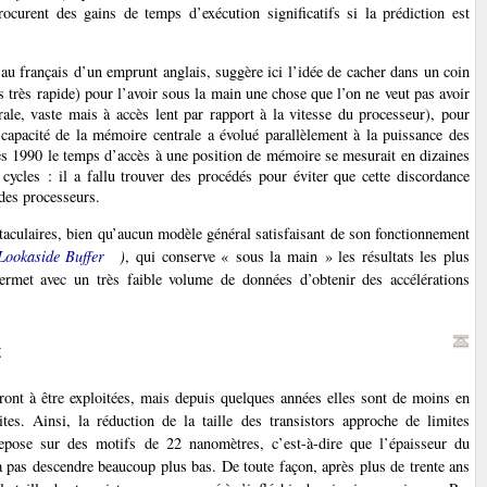
rocurent des gains de temps d’exécution significatifs si la prédiction est
 au français d’un emprunt anglais, suggère ici l’idée de cacher dans un coin
 très rapide) pour l’avoir sous la main une chose que l’on ne veut pas avoir
rale, vaste mais à accès lent par rapport à la vitesse du processeur), pour
 capacité de la mémoire centrale a évolué parallèlement à la puissance des
ées 1990 le temps d’accès à une position de mémoire se mesurait en dizaines
 cycles : il a fallu trouver des procédés pour éviter que cette discordance
 des processeurs.
aculaires, bien qu’aucun modèle général satisfaisant de son fonctionnement
Lookaside Buffer
)
, qui conserve « sous la main » les résultats les plus
 permet avec un très faible volume de données d’obtenir des accélérations
t
ront à être exploitées, mais depuis quelques années elles sont de moins en
ites. Ainsi, la réduction de la taille des transistors approche de limites
pose sur des motifs de 22 nanomètres, c’est-à-dire que l’épaisseur du
a pas descendre beaucoup plus bas. De toute façon, après plus de trente ans