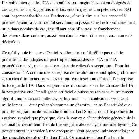
Il semble bien que les SIA disponibles ou imaginables soient éloignés de
ces capacités : « Rappelons une fois encore que les compétences des SAI
sont largement fondées sur l’induction, c’est-à-dire sur leur capacité à
prédire l’avenir à partir de l’observation du passé. C’est extraordinairement
utile dans nombre de cas, insuffisant dans d’autres, et franchement
désastreux dans certains, aussi bien dans la vie ordinaire qu’aux moments
décisifs. »
Ce qu’il y a de bien avec Daniel Andler, c’est qu’il réfute pas mal de
prétentions des adeptes un peu trop enthousiastes de l’IA (« l’IA
prométhéenne »), mais aussi certaines de celles des sceptiques. Pour lui,
considérer l’IA comme une entreprise de résolution de multiples problèmes
« n’a rien d’infamant, et ne devrait pas être inscrit au débit de l’entreprise
historique de l’IA. Dans les premières discussions sur les chances de l’IA,
la perspective que l’intelligence artificielle puisse se ramener au traitement
algorithmique de cent mille cas particuliers — un couteau suisse à cent
mille lames — était présentée comme un désastre : ce ne l’aurait été que
pour le programme de recherche d’un Herbert Simon, dont l’hypothèse du
système symbolique physique, dans le contexte d’une théorie générale de la
rationalité, devait tenir lieu de théorie générale des systèmes intelligents. Ce
pouvait aussi le sembler à une époque qui était presque infiniment éloignée
des capacités de calcul d’aujourd’hui. On constate aujourd’hui que le