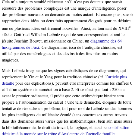
Cela m’a toujours semblé réducteur : s’il n’est pas douteux que savoir
résoudre des problèmes compliqués est une marque d’intelligence, poser
des problèmes nouveaux en demande au moins autant. Et encore plus, savoir
rapprocher deux idées ou deux faits apparemment éloignés pour en déduire
e
une ou plusieurs idées entièrement nouvelles. Ainsi, au tournant du XVIII
siècle, Gottfried Wilhelm Leibniz reçoit de son correspondant et ami le
jésuite Joachim Bouvet, missionnaire en Chine, un
diagramme des 64
hexagrammes de Fuxi
. Ce diagramme, issu de l’antiquité chinoise, est
utilisé par des numérologues et des devins à des fins plus ou moins
magiques.
Mais Leibniz imagine que les signes cabalistiques de ce diagramme, qui
représentent le Yin et le Yang pour la tradition chinoise (cf. l’
article plus
détaillé
pour des explications), peuvent être interprétés comme les chiffres 0
et 1 d’un système de numération à base 2. Et ce n’est pas tout : 250 ans
avant le premier ordinateur, il prédit que cette arithmétique binaire sera
propice à l’automatisation du calcul ! Une telle démarche, éloignée de toute
tentative de résoudre un problème, fait pour moi de Leibniz un des hommes
les plus intelligents du millénaire écoulé (sans omettre ses autres travaux
dans des domaines aussi variés que les mathématiques, bien sûr, mais aussi
la bibliothéconomie, le droit du travail, la logique, et aussi sa
contribution
décisive à la montée sur le trône d’Angleterre de l’actuelle famille