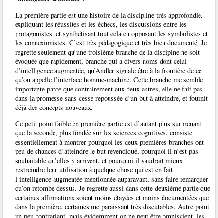
La première partie est une histoire de la discipline très approfondie,
expliquant les réussites et les échecs, les discussions entre les
protagonistes, et synthétisant tout cela en opposant les symbolistes et
les connexionistes. C’est très pédagogique et très bien documenté. Je
regrette seulement qu’une troisième branche de la discipine ne soit
évoquée que rapidement, branche qui a divers noms dont celui
d’intelligence augmentée, qu’Andler signale être à la frontière de ce
qu’on appelle l’interface homme-machine. Cette branche me semble
importante parce que contrairement aux deux autres, elle ne fait pas
dans la promesse sans cesse repoussée d’un but à atteindre, et fournit
déjà des concepts nouveaux.
Ce petit point faible en première partie est d’autant plus surprenant
que la seconde, plus fondée sur les sciences cognitives, consiste
essentiellement à montrer pourquoi les deux premières branches ont
peu de chances d’atteindre le but revendiqué, pourquoi il n’est pas
souhaitable qu’elles y arrivent, et pourquoi il vaudrait mieux
restreindre leur utilisation à quelque chose qui est en fait
l’intelligence augmentée mentionnée auparavant, sans faire remarquer
qu’on retombe dessus. Je regrette aussi dans cette deuxième partie que
certaines affirmations soient moins étayées et moins documentées que
dans la première, certaines me paraissant très discutables. Autre point
un peu contrariant, mais évidemment on ne peut être omniscient, les