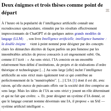
Deux énigmes et trois thèses comme point de
départ
À l’heure où la popularité de l’intelligence artificielle connaît une
recrudescence spectaculaire, stimulée par les résultats effectivement
impressionnants de ChatGPT et de quelques autres
grands modèles de
langage (LLM)
, son livre
Intelligence artificielle, intelligence humaine :
la double énigme
vient à point nommé pour désigner par des concepts
clairs les démarches décrites de façon parfois un peu fumeuse par les
innombrables articles de presse consacrés à cet engouement subit. Ou,
comme il l’écrit : « Au sens strict, l’IA consiste en un ensemble
relativement bien défini d’institutions, de projets et de réalisations d’ordre
théorique et technologique [...] Au sens large [elle] inclut l’intelligence
artificielle au sens strict mais également tout ce qui contribue au
perfectionnement de la “numérisphère”. [...] L’IA
[
1
]
dont il est dit, avec
raison, qu’elle exerce de puissants effets sur la société doit être comprise au
sens large. Mais les idées de l’IA au sens strict y jouent un rôle déterminant
et qui ne fait que croître. ». Et, pour désigner un système d’IA donné, ce
que le langage courant nomme désormais une IA, il propose « un SAI —
système artificiel intelligent ».