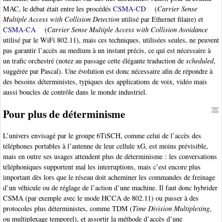
MAC, le débat était entre les procédés
CSMA-CD
(
Carrier Sense
Multiple Access with Collision Detection
utilisé par Ethernet filaire) et
CSMA-CA
(
Carrier Sense Multiple Access with Collision Avoidance
utilisé par le WiFi 802.11), mais ces techniques, utilisées seules, ne peuvent
pas garantir l’accès au medium à un instant précis, ce qui est nécessaire à
un trafic orchestré (notez au passage cette élégante traduction de
scheduled
,
suggérée par Pascal). Une évolution est donc nécessaire afin de répondre à
des besoins déterministes, typiques des applications de voix, vidéo mais
aussi boucles de contrôle dans le monde industriel.
Pour plus de déterminisme
L’univers envisagé par le groupe 6TiSCH, comme celui de l’accès des
téléphones portables à l’antenne de leur cellule xG, est moins prévisible,
mais en outre ses usages attendent plus de déterminisme : les conversations
téléphoniques supportent mal les interruptions, mais c’est encore plus
important dès lors que le réseau doit acheminer les commandes de freinage
d’un véhicule ou de réglage de l’action d’une machine. Il faut donc hybrider
CSMA (par exemple avec le mode HCCA de 802.11) ou passer à des
protocoles plus déterministes, comme TDM (
Time Division Multiplexing
,
ou multiplexage temporel), et assortir la méthode d’accès d’une