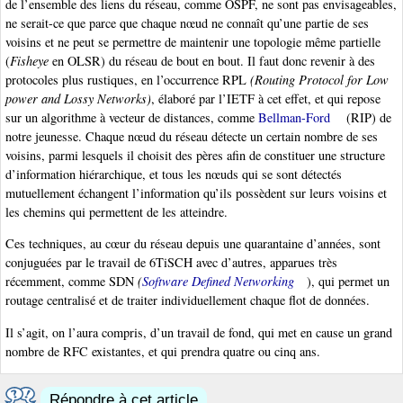
de l’ensemble des liens du réseau, comme OSPF, ne sont pas envisageables,
ne serait-ce que parce que chaque nœud ne connaît qu’une partie de ses
voisins et ne peut se permettre de maintenir une topologie même partielle
(
Fisheye
en OLSR) du réseau de bout en bout. Il faut donc revenir à des
protocoles plus rustiques, en l’occurrence RPL
(Routing Protocol for Low
power and Lossy Networks)
, élaboré par l’IETF à cet effet, et qui repose
sur un algorithme à vecteur de distances, comme
Bellman-Ford
(RIP) de
notre jeunesse. Chaque nœud du réseau détecte un certain nombre de ses
voisins, parmi lesquels il choisit des pères afin de constituer une structure
d’information hiérarchique, et tous les nœuds qui se sont détectés
mutuellement échangent l’information qu’ils possèdent sur leurs voisins et
les chemins qui permettent de les atteindre.
Ces techniques, au cœur du réseau depuis une quarantaine d’années, sont
conjuguées par le travail de 6TiSCH avec d’autres, apparues très
récemment, comme SDN
(
Software Defined Networking
), qui permet un
routage centralisé et de traiter individuellement chaque flot de données.
Il s’agit, on l’aura compris, d’un travail de fond, qui met en cause un grand
nombre de RFC existantes, et qui prendra quatre ou cinq ans.
Répondre à cet article