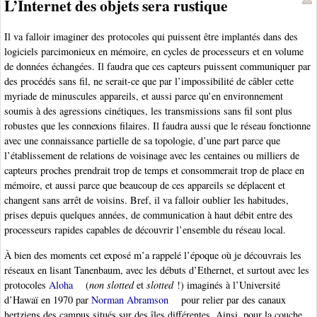
L’Internet des objets sera rustique
Il va falloir imaginer des protocoles qui puissent être implantés dans des
logiciels parcimonieux en mémoire, en cycles de processeurs et en volume
de données échangées. Il faudra que ces capteurs puissent communiquer par
des procédés sans fil, ne serait-ce que par l’impossibilité de câbler cette
myriade de minuscules appareils, et aussi parce qu’en environnement
soumis à des agressions cinétiques, les transmissions sans fil sont plus
robustes que les connexions filaires. Il faudra aussi que le réseau fonctionne
avec une connaissance partielle de sa topologie, d’une part parce que
l’établissement de relations de voisinage avec les centaines ou milliers de
capteurs proches prendrait trop de temps et consommerait trop de place en
mémoire, et aussi parce que beaucoup de ces appareils se déplacent et
changent sans arrêt de voisins. Bref, il va falloir oublier les habitudes,
prises depuis quelques années, de communication à haut débit entre des
processeurs rapides capables de découvrir l’ensemble du réseau local.
À bien des moments cet exposé m’a rappelé l’époque où je découvrais les
réseaux en lisant Tanenbaum, avec les débuts d’Ethernet, et surtout avec les
protocoles
Aloha
(
non slotted
et
slotted
!) imaginés à l’Université
d’Hawaï en 1970 par
Norman Abramson
pour relier par des canaux
hertziens des campus situés sur des îles différentes. Ainsi, pour la couche