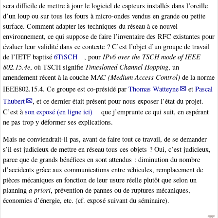
sera difficile de mettre à jour le logiciel de capteurs installés dans l’oreille
d’un loup ou sur tous les fours à micro-ondes vendus en grande ou petite
surface. Comment adapter les techniques du réseau à ce nouvel
environnement, ce qui suppose de faire l’inventaire des RFC existantes pour
évaluer leur validité dans ce contexte ? C’est l’objet d’un groupe de travail
de l’IETF baptisé
6TiSCH
, pour
IPv6 over the TSCH mode of IEEE
802.15.4e
, où TSCH signifie
Timeslotted Channel Hopping
, un
amendement récent à la couche MAC
(Medium Access Control)
de la norme
IEEE802.15.4. Ce groupe est co-présidé par
Thomas Watteyne
et
Pascal
Thubert
, et ce dernier était présent pour nous exposer l’état du projet.
C’est à
son exposé (en ligne ici)
que j’emprunte ce qui suit, en espérant
ne pas trop y déformer ses explications.
Mais ne conviendrait-il pas, avant de faire tout ce travail, de se demander
s’il est judicieux de mettre en réseau tous ces objets ? Oui, c’est judicieux,
parce que de grands bénéfices en sont attendus : diminution du nombre
d’accidents grâce aux communications entre véhicules, remplacement de
pièces mécaniques en fonction de leur usure réelle plutôt que selon un
planning
a priori
, prévention de pannes ou de ruptures mécaniques,
économies d’énergie, etc. (cf. exposé suivant du séminaire).