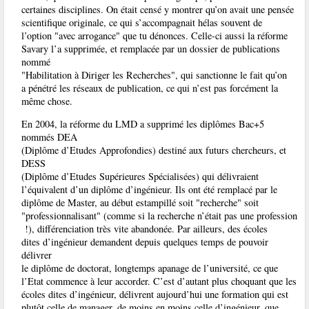
certaines disciplines. On était censé y montrer qu’on avait une pensée
scientifique originale, ce qui s’accompagnait hélas souvent de
l’option "avec arrogance" que tu dénonces. Celle-ci aussi la réforme
Savary l’a supprimée, et remplacée par un dossier de publications
nommé
"Habilitation à Diriger les Recherches", qui sanctionne le fait qu’on
a pénétré les réseaux de publication, ce qui n’est pas forcément la
même chose.
En 2004, la réforme du LMD a supprimé les diplômes Bac+5
nommés DEA
(Diplôme d’Etudes Approfondies) destiné aux futurs chercheurs, et
DESS
(Diplôme d’Etudes Supérieures Spécialisées) qui délivraient
l’équivalent d’un diplôme d’ingénieur. Ils ont été remplacé par le
diplôme de Master, au début estampillé soit "recherche" soit
"professionnalisant" (comme si la recherche n’était pas une profession
!), différenciation très vite abandonée. Par ailleurs, des écoles
dites d’ingénieur demandent depuis quelques temps de pouvoir
délivrer
le diplôme de doctorat, longtemps apanage de l’université, ce que
l’Etat commence à leur accorder. C’est d’autant plus choquant que les
écoles dites d’ingénieur, délivrent aujourd’hui une formation qui est
plutôt celle de manager, de moins en moins celle d’ingénieur, que