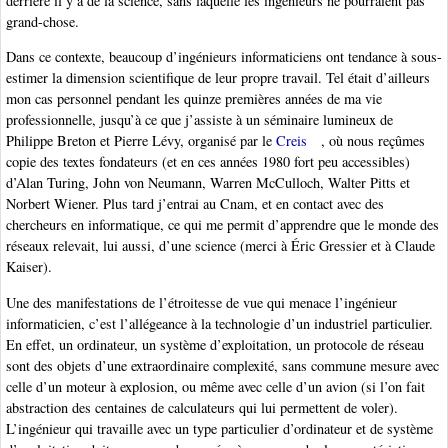
derrière il y a de la science, sans laquelle les ingénieurs ne pourraient pas
grand-chose.
Dans ce contexte, beaucoup d’ingénieurs informaticiens ont tendance à sous-
estimer la dimension scientifique de leur propre travail. Tel était d’ailleurs
mon cas personnel pendant les quinze premières années de ma vie
professionnelle, jusqu’à ce que j’assiste à un séminaire lumineux de
Philippe Breton et Pierre Lévy, organisé par le
Creis
, où nous reçûmes
copie des textes fondateurs (et en ces années 1980 fort peu accessibles)
d’Alan Turing, John von Neumann, Warren McCulloch, Walter Pitts et
Norbert Wiener. Plus tard j’entrai au Cnam, et en contact avec des
chercheurs en informatique, ce qui me permit d’apprendre que le monde des
réseaux relevait, lui aussi, d’une science (merci à Éric Gressier et à Claude
Kaiser).
Une des manifestations de l’étroitesse de vue qui menace l’ingénieur
informaticien, c’est l’allégeance à la technologie d’un industriel particulier.
En effet, un ordinateur, un système d’exploitation, un protocole de réseau
sont des objets d’une extraordinaire complexité, sans commune mesure avec
celle d’un moteur à explosion, ou même avec celle d’un avion (si l’on fait
abstraction des centaines de calculateurs qui lui permettent de voler).
L’ingénieur qui travaille avec un type particulier d’ordinateur et de système