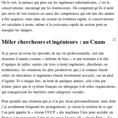
On le voit, la menace qui pèse sur les ingénieurs informaticiens, c’est le
conservatisme, encouragé par les fournisseurs. On comprend qu’ils n’aient
pas envie de voir remises en cause des compétences qui ont mis des années
à être acquises, mais dans un secteur en évolution rapide, le conservatisme
est suicidaire à terme, même si la croissance rapide du secteur peut en
masquer les dangers.
Mêler chercheurs et ingénieurs : au Cnam
Si je passe en revue les épisodes de ma vie professionnelle, soit une
douzaine d’années comme « militant de base » et une trentaine à la tête
d’équipes de tailles variées (de trois à trente ingénieurs, chercheurs ou
techniciens), les situations les plus productives que j’ai connues furent
celles où chercheurs et ingénieurs étaient étroitement associés, sur un pied
d’égalité. Et à chaque fois, au bout de quelques années, cela a fini par
éclater, parce que le système français est allergique à de telles organisations,
qui transgressent les barrières entre catégories sociales.
Pour prendre une situation que je n’ai pas vécue personnellement, mais dont
j’ai assidûment fréquenté les protagonistes, je citerai la création de ce que
l’on peut appeler le « réseau UUCP » des machines Unix pour accéder, en
France, à la messagerie Unix et aux
news Usenet
, dit « réseau Fnet ». Ce