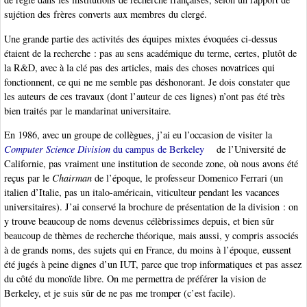
sujétion des frères converts aux membres du clergé.
Une grande partie des activités des équipes mixtes évoquées ci-dessus
étaient de la recherche : pas au sens académique du terme, certes, plutôt de
la R&D, avec à la clé pas des articles, mais des choses novatrices qui
fonctionnent, ce qui ne me semble pas déshonorant. Je dois constater que
les auteurs de ces travaux (dont l’auteur de ces lignes) n’ont pas été très
bien traités par le mandarinat universitaire.
En 1986, avec un groupe de collègues, j’ai eu l’occasion de visiter la
Computer Science Division
du campus de Berkeley
de l’Université de
Californie, pas vraiment une institution de seconde zone, où nous avons été
reçus par le
Chairman
de l’époque, le professeur Domenico Ferrari (un
italien d’Italie, pas un italo-américain, viticulteur pendant les vacances
universitaires). J’ai conservé la brochure de présentation de la division : on
y trouve beaucoup de noms devenus célèbrissimes depuis, et bien sûr
beaucoup de thèmes de recherche théorique, mais aussi, y compris associés
à de grands noms, des sujets qui en France, du moins à l’époque, eussent
été jugés à peine dignes d’un IUT, parce que trop informatiques et pas assez
du côté du monoïde libre. On me permettra de préférer la vision de
Berkeley, et je suis sûr de ne pas me tromper (c’est facile).