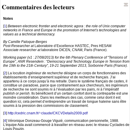
Commentaires des lecteurs
Notes
[
1
]
Between electronic frontier and electronic agora : the role of Unix computer
networks in France and Europe in the promotion of Internet’s technologies and
values as a technical democracy.
By Camille Paloque-Berges
Post-Researcher at
Laboratoire d’Excellence HASTEC, Pres HESAM
Associate researcher at
laboratoire DICEN, CNAM, Paris (France).
Working paper (v1 : 27/08/2013) for the 6th Plenary Conference of “Tensions of
Europe”, ANR Resendem : “Democracy and Technology. Europe in Tension from
the 19th to the 21th Century”, 19-21 September 2013, Sorbonne Paris (France).
[
2
]
La locution
ingénieur de recherche
désigne un corps de fonctionnaires des
établissements d’enseignement supérieur et de recherche français. J’ai
appartenu à ce corps jusqu’à ma retraite. Dans le système français de castes, il
constitue un paradoxe, parce que contrairement aux chercheurs, les ingénieurs
de recherche ne sont soumis ni à l’évaluation par les pairs, ni à l’impératif
publish or perish
. Ils bénéficient d’un certain confort dont la contrepartie est une
moindre considération. Dans les meilleurs des cas, comme celui dont il est
question ici, cela permet d’entreprendre un travail de longue haleine sans être
soumis à la pression des commissions de classement.
[
3
]
http://cedric.cnam.fr/~claude/CKCVDetails2009.pdf
[
4
]
Véronique Donzeau-Gouge Viguié, communication personnelle, 1988.
L’équipe Ada avait commencé à travailler en réseau avec le réseau Cyclades de
Louis Pouzin.