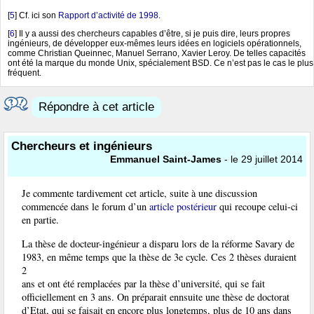
[
5
]
Cf. ici son
Rapport d’activité de 1998
.
[
6
]
Il y a aussi des chercheurs capables d’être, si je puis dire, leurs propres
ingénieurs, de développer eux-mêmes leurs idées en logiciels opérationnels,
comme Christian Queinnec, Manuel Serrano, Xavier Leroy. De telles capacités
ont été la marque du monde Unix, spécialement BSD. Ce n’est pas le cas le plus
fréquent.
Répondre à cet article
Chercheurs et ingénieurs
Emmanuel Saint-James
- le 29 juillet 2014
Je commente tardivement cet article, suite à une discussion
commencée dans le forum d’un
article postérieur
qui recoupe celui-ci
en partie.
La thèse de docteur-ingénieur a disparu lors de la réforme Savary de
1983, en même temps que la thèse de 3e cycle. Ces 2 thèses duraient
2
ans et ont été remplacées par la thèse d’université, qui se fait
officiellement en 3 ans. On préparait ennsuite une thèse de doctorat
d’Etat, qui se faisait en encore plus longtemps, plus de 10 ans dans