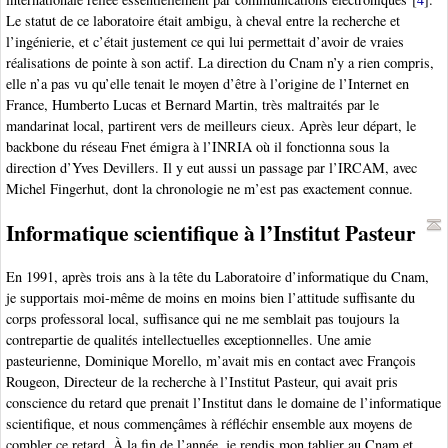
Le statut de ce laboratoire était ambigu, à cheval entre la recherche et
l’ingénierie, et c’était justement ce qui lui permettait d’avoir de vraies
réalisations de pointe à son actif. La direction du Cnam n’y a rien compris,
elle n’a pas vu qu’elle tenait le moyen d’être à l’origine de l’Internet en
France, Humberto Lucas et Bernard Martin, très maltraités par le
mandarinat local, partirent vers de meilleurs cieux. Après leur départ, le
backbone du réseau Fnet émigra à l’INRIA où il fonctionna sous la
direction d’Yves Devillers. Il y eut aussi un passage par l’IRCAM, avec
Michel Fingerhut, dont la chronologie ne m’est pas exactement connue.
Informatique scientifique à l’Institut Pasteur
En 1991, après trois ans à la tête du Laboratoire d’informatique du Cnam,
je supportais moi-même de moins en moins bien l’attitude suffisante du
corps professoral local, suffisance qui ne me semblait pas toujours la
contrepartie de qualités intellectuelles exceptionnelles. Une amie
pasteurienne, Dominique Morello, m’avait mis en contact avec François
Rougeon, Directeur de la recherche à l’Institut Pasteur, qui avait pris
conscience du retard que prenait l’Institut dans le domaine de l’informatique
scientifique, et nous commençâmes à réfléchir ensemble aux moyens de
combler ce retard. À la fin de l’année, je rendis mon tablier au Cnam et