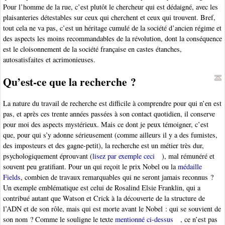
Pour l’homme de la rue, c’est plutôt le chercheur qui est dédaigné, avec les
plaisanteries détestables sur ceux qui cherchent et ceux qui trouvent. Bref,
tout cela ne va pas, c’est un héritage cumulé de la société d’ancien régime et
des aspects les moins recommandables de la révolution, dont la conséquence
est le cloisonnement de la société française en castes étanches,
autosatisfaites et acrimonieuses.
Qu’est-ce que la recherche ?
La nature du travail de recherche est difficile à comprendre pour qui n’en est
pas, et après ces trente années passées à son contact quotidien, il conserve
pour moi des aspects mystérieux. Mais ce dont je peux témoigner, c’est
que, pour qui s’y adonne sérieusement (comme ailleurs il y a des fumistes,
des imposteurs et des gagne-petit), la recherche est un métier très dur,
psychologiquement éprouvant (
lisez par exemple ceci
), mal rémunéré et
souvent peu gratifiant. Pour un qui reçoit le prix Nobel ou la
médaille
Fields
, combien de travaux remarquables qui ne seront jamais reconnus ?
Un exemple emblématique est celui de Rosalind Elsie Franklin, qui a
contribué autant que Watson et Crick à la découverte de la structure de
l’ADN et de son rôle, mais qui est morte avant le Nobel : qui se souvient de
son nom ? Comme le souligne le texte
mentionné ci-dessus
, ce n’est pas