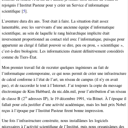
rejoignis l’Institut Pasteur pour y créer un Service d’informatique
scientifique
[
5
]
.
L’aventure dura dix ans. Tout était à faire. La situation était assez
lamentable, avec les survivants d’une ancienne équipe d’informatique
scientifique, au sein de laquelle le rang hiérarchique implicite était
inversement proportionnel au contact réel avec l’informatique, puisque pour
appartenir au clergé il fallait pouvoir se dire, peu ou prou, « scientifique »,
c’est-à-dire biologiste. Les informaticiens étaient définitivement considérés
comme du Tiers-État.
Mon premier travail fut de recruter quelques ingénieurs au fait de
l’informatique contemporaine, ce qui nous permit de créer une infrastructure
de calcul conforme à l’état de l’art, un réseau de campus (il n’y en avait
pas), et de raccorder le tout à l’Internet. J’ai toujours la copie du message
électronique de Kim Hubbard, du nic.ddn.mil, pour l’attribution d’un réseau
de classe B (2
adresses IP), le 19 décembre 1991, via Bitnet. À l’époque il
16
fallait pour cela justifier d’une activité académique, mais les huit prix Nobel
reçus à l’époque par l’Institut Pasteur firent bonne impression.
Une fois l’infrastructure construite, nous installâmes les logiciels
nécessaires à l’activité scientifique de l’Institut, puis nous organisâmes des