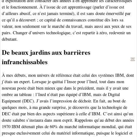
d’exploitation doit consacrer des années à en apprendre les caractéristiques
et le fonctionnement. À l’issue de cet apprentissage (parler d’issue est
d’ailleurs abusif, ce n’est jamais terminé), il est sans doute émerveillé par
ce qu’il a découvert ; ce capital de connaissances constitue dès lors sa
valeur, non seulement sur le marché du travail, mais aussi aux yeux de ses
pairs. Changer d’univers technologique, c’est repartir à zéro, redevenir un
débutant.
De beaux jardins aux barrières
infranchissables
À mes débuts, mon univers de référence était celui des systèmes IBM, dont
j’étais un expert. Lorsque je quittai l’Insee pour l’Ined, tout dans mon
nouveau poste était bien mieux que dans le précédent, mais il y avait une
ombre au tableau : l’Ined n’était pas équipé d’IBM, mais de Digital
Equipment (DEC). J’avais l’impression de déchoir. En fait, au bout de
quelques mois, à ma grande surprise, je découvris que la technologie de
DEC était par bien des aspects supérieure à celle d’IBM. C’est ainsi qu’un
doute salubre s’instaura dans mon esprit. Rappelons qu’au début des années
1970 IBM détenait plus de 60% du marché informatique mondial, qui était
presque exclusivement celui du matériel informatique, puisque le logiciel et