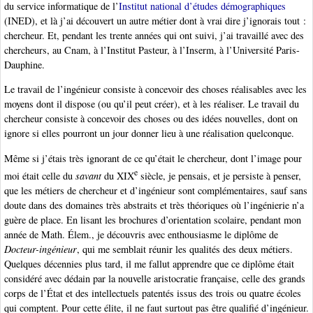
du service informatique de l’
Institut national d’études démographiques
(INED), et là j’ai découvert un autre métier dont à vrai dire j’ignorais tout :
chercheur. Et, pendant les trente années qui ont suivi, j’ai travaillé avec des
chercheurs, au Cnam, à l’Institut Pasteur, à l’Inserm, à l’Université Paris-
Dauphine.
Le travail de l’ingénieur consiste à concevoir des choses réalisables avec les
moyens dont il dispose (ou qu’il peut créer), et à les réaliser. Le travail du
chercheur consiste à concevoir des choses ou des idées nouvelles, dont on
ignore si elles pourront un jour donner lieu à une réalisation quelconque.
Même si j’étais très ignorant de ce qu’était le chercheur, dont l’image pour
e
moi était celle du
savant
du XIX
siècle, je pensais, et je persiste à penser,
que les métiers de chercheur et d’ingénieur sont complémentaires, sauf sans
doute dans des domaines très abstraits et très théoriques où l’ingénierie n’a
guère de place. En lisant les brochures d’orientation scolaire, pendant mon
année de Math. Élem., je découvris avec enthousiasme le diplôme de
Docteur-ingénieur
, qui me semblait réunir les qualités des deux métiers.
Quelques décennies plus tard, il me fallut apprendre que ce diplôme était
considéré avec dédain par la nouvelle aristocratie française, celle des grands
corps de l’État et des intellectuels patentés issus des trois ou quatre écoles
qui comptent. Pour cette élite, il ne faut surtout pas être qualifié d’ingénieur.