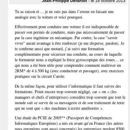
Jean-Philippe Déranlot
- le 18 octobre 2013
Tu as raison et ... je ne suis pas dans l’erreur en faisant une
analogie avec la voiture et voici pourquoi.
Effectivement pour conduire une voiture il est indispensable de
passer son permis de conduire, mais pas nécessairement de passer
par la case ingénieur en mécanique. Par contre, la case "savoir
vivre" aurait avantage à être renforcer (je me disperse, pardon). Je
te confirme aussi que motard, j’ai suivi une formation
complémentaire pour sécuriser ma conduite, au cours de laquelle
le formateur nous a expliqué la force gyroscopique des roues… ce
qui nous a été bien utile pour comprendre comment maîtriser un
2RM* de 4 à 500 kg (avec conducteur et passager), avec exercices
pratiques sur le circuit Carole.
De la même façon, pour utiliser l’informatique il faut suivre des
formations. Point encore trop souvent négligé, car « on » (les
managers et chefs d’entreprises) considère trop souvent que tout le
monde sait se servir de sa messagerie et de son traitement de texte
qui ne sont que « des machines à écrire améliorées ».
Une étude du PCIE de 2005** (Passeport de Compétences
Informatiques Européens) a mis en avant qu’en France (les autres
pays européens sont aussi concernés) les entreprises perdent 8500