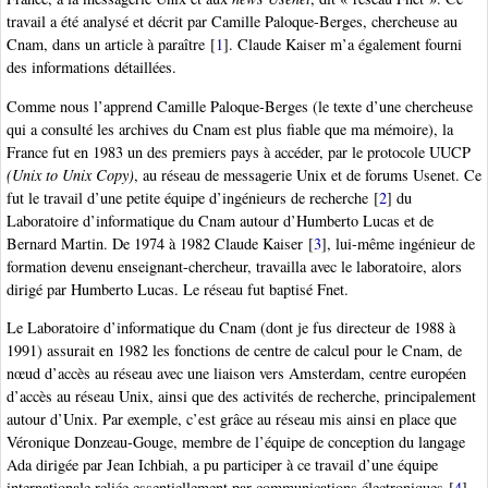
travail a été analysé et décrit par Camille Paloque-Berges, chercheuse au
Cnam, dans un article à paraître
[
1
]
. Claude Kaiser m’a également fourni
des informations détaillées.
Comme nous l’apprend Camille Paloque-Berges (le texte d’une chercheuse
qui a consulté les archives du Cnam est plus fiable que ma mémoire), la
France fut en 1983 un des premiers pays à accéder, par le protocole UUCP
(Unix to Unix Copy)
, au réseau de messagerie Unix et de forums Usenet. Ce
fut le travail d’une petite équipe d’ingénieurs de recherche
[
2
]
du
Laboratoire d’informatique du Cnam autour d’Humberto Lucas et de
Bernard Martin. De 1974 à 1982 Claude Kaiser
[
3
]
, lui-même ingénieur de
formation devenu enseignant-chercheur, travailla avec le laboratoire, alors
dirigé par Humberto Lucas. Le réseau fut baptisé Fnet.
Le Laboratoire d’informatique du Cnam (dont je fus directeur de 1988 à
1991) assurait en 1982 les fonctions de centre de calcul pour le Cnam, de
nœud d’accès au réseau avec une liaison vers Amsterdam, centre européen
d’accès au réseau Unix, ainsi que des activités de recherche, principalement
autour d’Unix. Par exemple, c’est grâce au réseau mis ainsi en place que
Véronique Donzeau-Gouge, membre de l’équipe de conception du langage
Ada dirigée par Jean Ichbiah, a pu participer à ce travail d’une équipe
internationale reliée essentiellement par communications électroniques
[
4
]
.