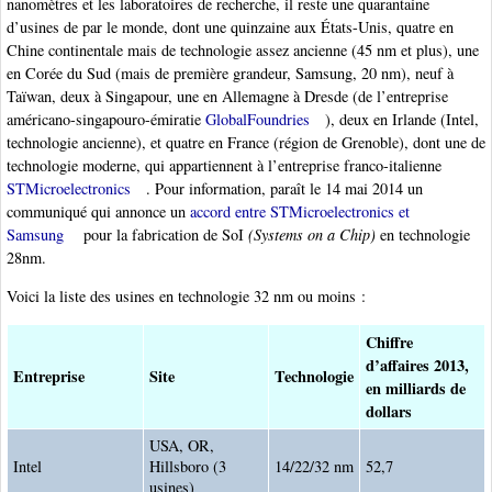
nanomètres et les laboratoires de recherche, il reste une quarantaine
d’usines de par le monde, dont une quinzaine aux États-Unis, quatre en
Chine continentale mais de technologie assez ancienne (45 nm et plus), une
en Corée du Sud (mais de première grandeur, Samsung, 20 nm), neuf à
Taïwan, deux à Singapour, une en Allemagne à Dresde (de l’entreprise
américano-singapouro-émiratie
GlobalFoundries
), deux en Irlande (Intel,
technologie ancienne), et quatre en France (région de Grenoble), dont une de
technologie moderne, qui appartiennent à l’entreprise franco-italienne
STMicroelectronics
. Pour information, paraît le 14 mai 2014 un
communiqué qui annonce un
accord entre STMicroelectronics et
Samsung
pour la fabrication de SoI
(Systems on a Chip)
en technologie
28nm.
Voici la liste des usines en technologie 32 nm ou moins :
Chiffre
d’affaires 2013,
Entreprise
Site
Technologie
en milliards de
dollars
USA, OR,
Intel
Hillsboro (3
14/22/32 nm
52,7
usines)