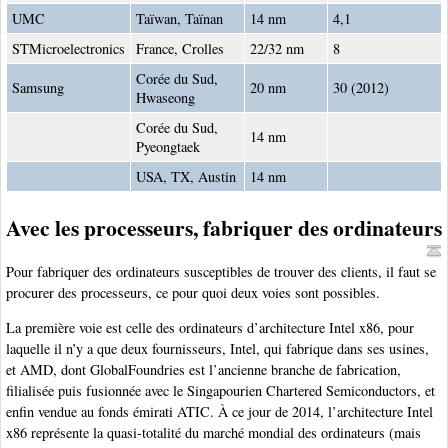
UMC
Taïwan, Taïnan
14 nm
4,1
STMicroelectronics
France, Crolles
22/32 nm
8
Corée du Sud,
Samsung
20 nm
30 (2012)
Hwaseong
Corée du Sud,
14 nm
Pyeongtaek
USA, TX, Austin
14 nm
Avec les processeurs, fabriquer des ordinateurs
Pour fabriquer des ordinateurs susceptibles de trouver des clients, il faut se
procurer des processeurs, ce pour quoi deux voies sont possibles.
La première voie est celle des ordinateurs d’architecture Intel x86, pour
laquelle il n’y a que deux fournisseurs, Intel, qui fabrique dans ses usines,
et AMD, dont GlobalFoundries est l’ancienne branche de fabrication,
filialisée puis fusionnée avec le Singapourien Chartered Semiconductors, et
enfin vendue au fonds émirati ATIC. À ce jour de 2014, l’architecture Intel
x86 représente la quasi-totalité du marché mondial des ordinateurs (mais