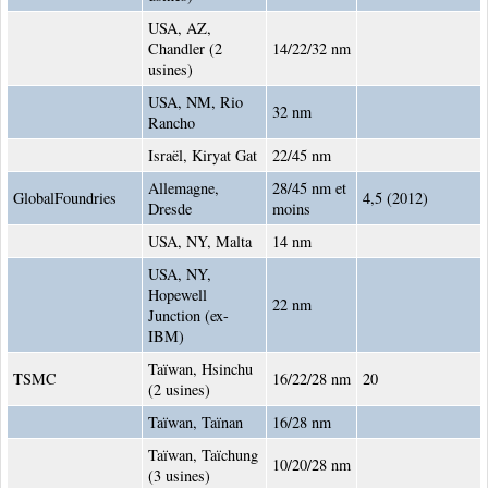
USA, AZ,
Chandler (2
14/22/32 nm
usines)
USA, NM, Rio
32 nm
Rancho
Israël, Kiryat Gat
22/45 nm
Allemagne,
28/45 nm et
GlobalFoundries
4,5 (2012)
Dresde
moins
USA, NY, Malta
14 nm
USA, NY,
Hopewell
22 nm
Junction (ex-
IBM)
Taïwan, Hsinchu
TSMC
16/22/28 nm
20
(2 usines)
Taïwan, Taïnan
16/28 nm
Taïwan, Taïchung
10/20/28 nm
(3 usines)