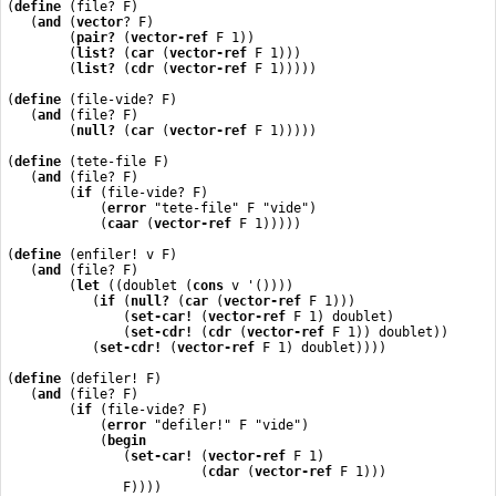
(
define
 (file? F)
   (
and
 (
vector
? F)
        (
pair?
 (
vector-ref
 F 1))
        (
list?
 (
car
 (
vector-ref
 F 1)))
        (
list?
 (
cdr
 (
vector-ref
 F 1)))))
(
define
 (file-vide? F)
   (
and
 (file? F)
        (
null?
 (
car
 (
vector-ref
 F 1)))))
(
define
 (tete-file F)
   (
and
 (file? F)
        (
if
 (file-vide? F)
            (
error
 "tete-file" F "vide")
            (
caar
 (
vector-ref
 F 1)))))
(
define
 (enfiler! v F)
   (
and
 (file? F)
        (
let
 ((doublet (
cons
 v '())))
           (
if
 (
null?
 (
car
 (
vector-ref
 F 1)))
               (
set-car!
 (
vector-ref
 F 1) doublet)
               (
set-cdr!
 (
cdr
 (
vector-ref
 F 1)) doublet))
           (
set-cdr!
 (
vector-ref
 F 1) doublet))))
(
define
 (defiler! F)
   (
and
 (file? F)
        (
if
 (file-vide? F)
            (
error
 "defiler!" F "vide")
            (
begin
               (
set-car!
 (
vector-ref
 F 1)
                         (
cdar
 (
vector-ref
 F 1)))
               F))))