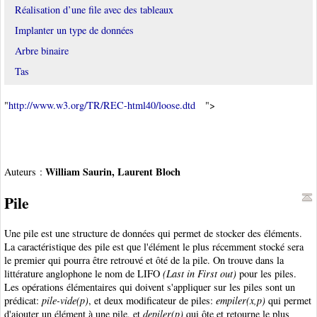
Réalisation d’une file avec des tableaux
Implanter un type de données
Arbre binaire
Tas
"
http://www.w3.org/TR/REC-html40/loose.dtd
">
William Saurin, Laurent Bloch
Auteurs :
Pile
Une pile est une structure de données qui permet de stocker des éléments.
La caractéristique des pile est que l'élément le plus récemment stocké sera
le premier qui pourra être retrouvé et ôté de la pile. On trouve dans la
littérature anglophone le nom de LIFO
(Last in First out)
pour les piles.
Les opérations élémentaires qui doivent s'appliquer sur les piles sont un
prédicat:
pile-vide(p)
, et deux modificateur de piles:
empiler(x,p)
qui permet
d'ajouter un élément à une pile, et
depiler(p)
qui ôte et retourne le plus