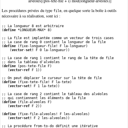
alveoles[(pos-tete-file + i) mod(longueur-alveoles)]
Les procédures privées du type
, en quelque sorte la boîte à outils
file
nécessaire à sa réalisation, sont ici :
;; La longueur 8 est arbitraire
(
define
 *LONGUEUR-MAX* 8)
;; La file est implantée comme un vecteur de trois cases
;; La case de rang 0 contient la longueur de la file
(
define
 (fixe-longueur-file! F la-longueur)
    (
vector
-
set!
 F 0 la-longueur))
;; La case de rang 1 contient le rang de la tête de file
;; dans la tableau d'alvéoles
(
define
 (pos-tete-file F)
   (
vector-ref
 F 1))
;; On peut déplacer le curseur sur la tête de file
(
define
 (fixe-tete-file! F la-tete)
   (
vector-set!
 F 1 la-tete))
;; La case de rang 2 contient le tableau des alvéoles
;; qui contiennent les éléments de la file
(
define
 (file-alveoles F)
   (
vector-ref
 F 2))
(
define
 (fixe-file-alveoles! F les-alveoles)
   (
vector-set!
 F 2 les-alveoles))
;; La procédure from-to-do définit une itérative