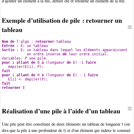
d'ajouter un élément à la file, défiler ôte et retourne un élément de la file.
Exemple d’utilisation de pile : retourner un
tableau
Nom
de
 l'algo : 
retourner
-tableau
Entrée
 : E; un tableau
Sortie
 : E; un tableau dans lequel les éléments apparaissent
            en ordre inverse 
de
 leur ordre initial.
Variables: P une pile
pour
 i 
allant
de
 0 
à
 (longueur 
de
 E) -1 
faire
   empiler(E[i], P);
fait
pour
 i 
allant
de
 0 
à
 (longueur 
de
 E) - 1 
faire
   E[i] <- depiler(P);
fait
retourner
 E
Réalisation d’une pile à l’aide d’un tableau
Une pile peut être constituée de deux éléments un tableau de longueur l (on
dira que la pile à une profondeur de l) et d'un élément qui indexe le sommet