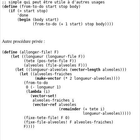
;; simple qui peut être utile à d'autres usages
(
define
 (from-to-do start stop body)
   (
if
 (> start stop)
       'done
       (
begin
 (body start)
              (from-to-do (+ 1 start) stop body))))
Autre procédure privée :
(
define
 (allonger-file! F)
    (
let
 ((longueur (longueur-file F))
          (tete (pos-tete-file F))
          (alveoles (file-alveoles F)))
      (
let
 ((longueur-alveoles (
vector-length
 alveoles)))
        (
let
 ((alveoles-fraiches
               (
make-vector
 (* 2 longueur-alveoles))))
          (from-to-do
           0 (- longueur 1)
           (
lambda
 (i)
             (
vector-set!
              alveoles-fraiches i
              (
vector-ref
 alveoles
                          (
remainder
 (+ tete i)
                                     longueur-alveoles)))))
          (fixe-tete-file! F 0)
          (fixe-file-alveoles! F alveoles-fraiches)
          F))))