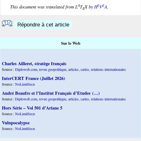
A
E
E
This document was translated from L
T
X by
H
V
A
.
E
Répondre à cet article
Sur le Web
Charles Ailleret, stratège français
Source :
Diploweb.com, revue geopolitique, articles, cartes, relations internationales
InterCERT France (Juillet 2026)
Source :
NoLimitSecu
André Beaufre et l’Institut Français d’Etudes (…)
Source :
Diploweb.com, revue geopolitique, articles, cartes, relations internationales
Hors Série – Vol 501 d’Ariane 5
Source :
NoLimitSecu
Vulnpocalypse
Source :
NoLimitSecu