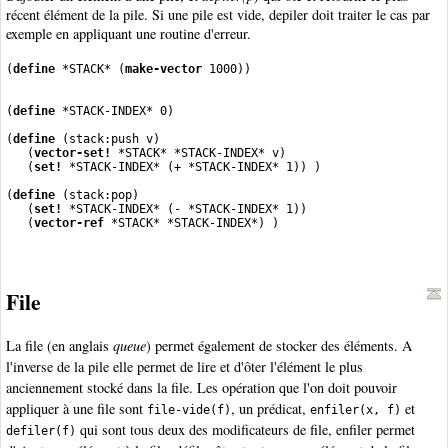
récent élément de la pile. Si une pile est vide, depiler doit traiter le cas par
exemple en appliquant une routine d'erreur.
(
define
 *STACK* (
make-vector
(
define
 *STACK-INDEX* 0)
(
define
 (stack:push v)
   (
vector-set!
 *STACK* *STACK-INDEX* v)
   (
set!
 *STACK-INDEX* (+ *STACK-INDEX* 1)) )
(
define
 (stack:pop)
   (
set!
 *STACK-INDEX* (- *STACK-INDEX* 1))
   (
vector-ref
 *STACK* *STACK-INDEX*) )
File
La file (en anglais
queue
) permet également de stocker des éléments. A
l'inverse de la pile elle permet de lire et d'ôter l'élément le plus
anciennement stocké dans la file. Les opération que l'on doit pouvoir
appliquer à une file sont
, un prédicat,
et
file-vide(f)
enfiler(x, f)
qui sont tous deux des modificateurs de file, enfiler permet
defiler(f)