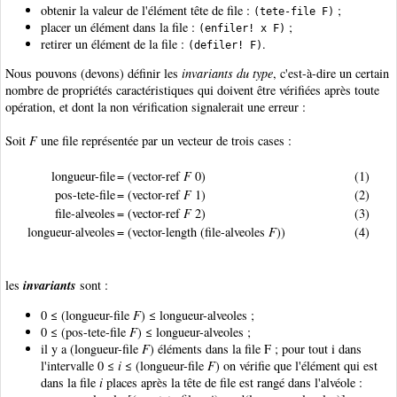
obtenir la valeur de l'élément tête de file :
;
(tete-file F)
placer un élément dans la file :
;
(enfiler! x F)
retirer un élément de la file :
.
(defiler! F)
Nous pouvons (devons) définir les
invariants du type
, c'est-à-dire un certain
nombre de propriétés caractéristiques qui doivent être vérifiées après toute
opération, et dont la non vérification signalerait une erreur :
Soit
F
une file représentée par un vecteur de trois cases :
longueur-file
= (vector-ref
F
0)
(1)
pos-tete-file
= (vector-ref
F
1)
(2)
file-alveoles
= (vector-ref
F
2)
(3)
longueur-alveoles
= (vector-length (file-alveoles
F
))
(4)
invariants
les
sont :
0 ≤ (longueur-file
F
) ≤ longueur-alveoles ;
0 ≤ (pos-tete-file
F
) ≤ longueur-alveoles ;
il y a (longueur-file
F
) éléments dans la file F ; pour tout i dans
l'intervalle 0 ≤
i
≤ (longueur-file
F
) on vérifie que l'élément qui est
dans la file
i
places après la tête de file est rangé dans l'alvéole :