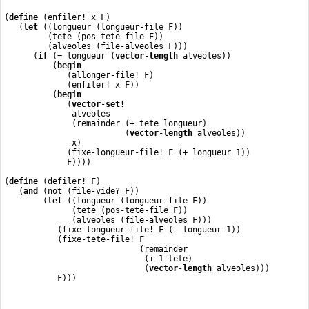
(
define
 (enfiler! x F)
   (
let
 ((longueur (longueur-file F))
         (tete (pos-tete-file F))
         (alveoles (file-alveoles F)))
      (
if
 (= longueur (
vector
-
length
 alveoles))
          (
begin
             (allonger-file! F)
             (enfiler! x F))
          (
begin
             (
vector
-
set!
              alveoles
              (remainder (+ tete longueur)
                         (
vector
-
length
 alveoles))
              x)
             (fixe-longueur-file! F (+ longueur 1))
             F))))
(
define
 (defiler! F)
   (
and
 (not (file-vide? F))
        (
let
 ((longueur (longueur-file F))
              (tete (pos-tete-file F))
              (alveoles (file-alveoles F)))
           (fixe-longueur-file! F (- longueur 1))
           (fixe-tete-file! F
                            (remainder
                             (+ 1 tete)
                             (
vector
-
length
 alveoles)))
           F)))