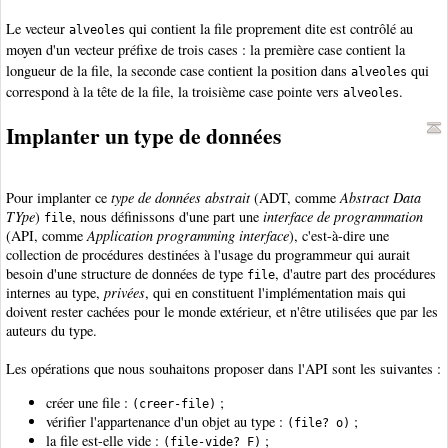
Le vecteur
qui contient la file proprement dite est contrôlé au
alveoles
moyen d'un vecteur préfixe de trois cases : la première case contient la
longueur de la file, la seconde case contient la position dans
qui
alveoles
correspond à la tête de la file, la troisième case pointe vers
.
alveoles
Implanter un type de données
Pour implanter ce
type de données abstrait
(ADT, comme
Abstract Data
TYpe
)
, nous définissons d'une part une
interface de programmation
file
(API, comme
Application programming interface
), c'est-à-dire une
collection de procédures destinées à l'usage du programmeur qui aurait
besoin d'une structure de données de type
, d'autre part des procédures
file
internes au type,
privées
, qui en constituent l'implémentation mais qui
doivent rester cachées pour le monde extérieur, et n'être utilisées que par les
auteurs du type.
Les opérations que nous souhaitons proposer dans l'API sont les suivantes :
créer une file :
;
(creer-file)
vérifier l'appartenance d'un objet au type :
;
(file? o)
la file est-elle vide :
;
(file-vide? F)