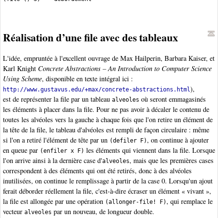
Réalisation d’une file avec des tableaux
L'idée, empruntée à l'excellent ouvrage de Max Hailperin, Barbara Kaiser, et
Karl Knight
Concrete Abstractions – An Introduction to Computer Science
Using Scheme
, disponible en texte intégral ici :
),
http://www.gustavus.edu/+max/concrete-abstractions.html
est de représenter la file par un tableau
où seront emmagasinés
alveoles
les éléments à placer dans la file. Pour ne pas avoir à décaler le contenu de
toutes les alvéoles vers la gauche à chaque fois que l'on retire un élément de
la tête de la file, le tableau d'alvéoles est rempli de façon circulaire : même
si l'on a retiré l'élément de tête par un
, on continue à ajouter
(defiler F)
en queue par
les éléments qui viennent dans la file. Lorsque
(enfiler x F)
l'on arrive ainsi à la dernière case d'
, mais que les premières cases
alveoles
correspondent à des éléments qui ont été retirés, donc à des alvéoles
inutilisées, on continue le remplissage à partir de la case 0. Lorsqu'un ajout
ferait déborder réellement la file, c'est-à-dire écraser un élément « vivant »,
la file est allongée par une opération
, qui remplace le
(allonger-file! F)
vecteur
par un nouveau, de longueur double.
alveoles