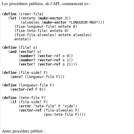
Les procédures publiées, de l'API, commencent ici :
(
define
 (creer-file)
   (
let
 ((entete (
make-vector
 3))
         (alveoles (
make-vector
 *LONGUEUR-MAX*)))
      (fixe-longueur-file! entete 0)
      (fixe-tete-file! entete 0)
      (fixe-file-alveoles! entete alveoles)
      entete))
(
define
 (file? o)
   (
and
 (
vector
? o)
        (
number?
 (
vector
-ref o 0))
        (
number?
 (
vector-ref
 o 1))
        (
vector
? (
vector-ref
 o 2))))
(
define
 (file-vide? F)
    (
zero
? (longueur-file F)))
(
define
 (longueur-file F)
    (
vector-ref
 F 0))
(
define
 (tete-file F)
    (
if
 (file-vide? F)
        (
error
 "tete-file" F "vide")
        (
vector-ref
 (file-alveoles F)
                    (pos-tete-file F))))
Autre procédure publiée :