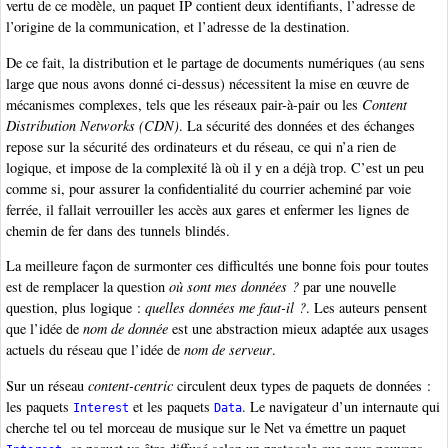
vertu de ce modèle, un paquet IP contient deux identifiants, l’adresse de
l’origine de la communication, et l’adresse de la destination.
De ce fait, la distribution et le partage de documents numériques (au sens
large que nous avons donné ci-dessus) nécessitent la mise en œuvre de
mécanismes complexes, tels que les réseaux pair-à-pair ou les
Content
Distribution Networks (CDN)
. La sécurité des données et des échanges
repose sur la sécurité des ordinateurs et du réseau, ce qui n’a rien de
logique, et impose de la complexité là où il y en a déjà trop. C’est un peu
comme si, pour assurer la confidentialité du courrier acheminé par voie
ferrée, il fallait verrouiller les accès aux gares et enfermer les lignes de
chemin de fer dans des tunnels blindés.
La meilleure façon de surmonter ces difficultés une bonne fois pour toutes
est de remplacer la question
où sont mes données ?
par une nouvelle
question, plus logique :
quelles données me faut-il ?
. Les auteurs pensent
que l’idée de
nom de donnée
est une abstraction mieux adaptée aux usages
actuels du réseau que l’idée de
nom de serveur
.
Sur un réseau
content-centric
circulent deux types de paquets de données :
les paquets
et les paquets
. Le navigateur d’un internaute qui
Interest
Data
cherche tel ou tel morceau de musique sur le Net va émettre un paquet