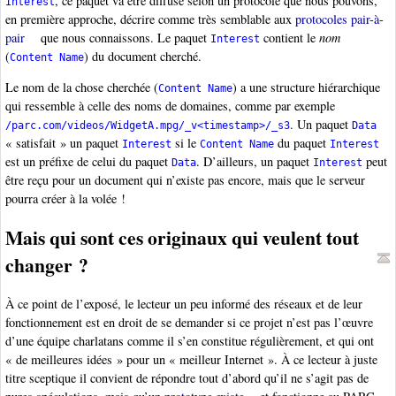
, ce paquet va être diffusé selon un protocole que nous pouvons,
Interest
en première approche, décrire comme très semblable aux
protocoles pair-à-
pair
que nous connaissons. Le paquet
contient le
nom
Interest
(
) du document cherché.
Content Name
Le nom de la chose cherchée (
) a une structure hiérarchique
Content Name
qui ressemble à celle des noms de domaines, comme par exemple
. Un paquet
/parc.com/videos/WidgetA.mpg/_v<timestamp>/_s3
Data
« satisfait » un paquet
si le
du paquet
Interest
Content Name
Interest
est un préfixe de celui du paquet
. D’ailleurs, un paquet
peut
Data
Interest
être reçu pour un document qui n’existe pas encore, mais que le serveur
pourra créer à la volée !
Mais qui sont ces originaux qui veulent tout
changer ?
À ce point de l’exposé, le lecteur un peu informé des réseaux et de leur
fonctionnement est en droit de se demander si ce projet n’est pas l’œuvre
d’une équipe charlatans comme il s’en constitue régulièrement, et qui ont
« de meilleures idées » pour un « meilleur Internet ». À ce lecteur à juste
titre sceptique il convient de répondre tout d’abord qu’il ne s’agit pas de