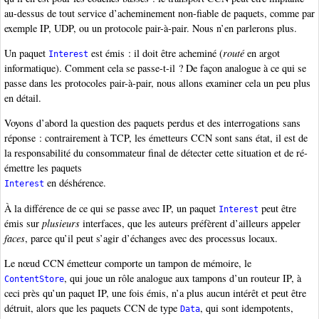
au-dessus de tout service d’acheminement non-fiable de paquets, comme par
exemple IP, UDP, ou un protocole pair-à-pair. Nous n’en parlerons plus.
Un paquet
est émis : il doit être acheminé (
routé
en argot
Interest
informatique). Comment cela se passe-t-il ? De façon analogue à ce qui se
passe dans les protocoles pair-à-pair, nous allons examiner cela un peu plus
en détail.
Voyons d’abord la question des paquets perdus et des interrogations sans
réponse : contrairement à TCP, les émetteurs CCN sont sans état, il est de
la responsabilité du consommateur final de détecter cette situation et de ré-
émettre les paquets
en déshérence.
Interest
À la différence de ce qui se passe avec IP, un paquet
peut être
Interest
émis sur
plusieurs
interfaces, que les auteurs préfèrent d’ailleurs appeler
faces
, parce qu’il peut s’agir d’échanges avec des processus locaux.
Le nœud CCN émetteur comporte un tampon de mémoire, le
, qui joue un rôle analogue aux tampons d’un routeur IP, à
ContentStore
ceci près qu’un paquet IP, une fois émis, n’a plus aucun intérêt et peut être
détruit, alors que les paquets CCN de type
, qui sont idempotents,
Data