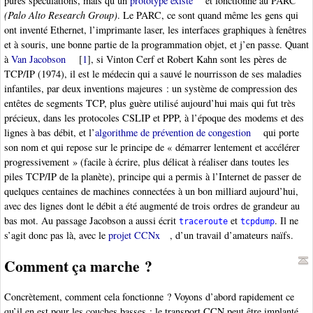
pures spéculations, mais qu’un
prototype existe
et fonctionne au PARC
(Palo Alto Research Group)
. Le PARC, ce sont quand même les gens qui
ont inventé Ethernet, l’imprimante laser, les interfaces graphiques à fenêtres
et à souris, une bonne partie de la programmation objet, et j’en passe. Quant
à
Van Jacobson
[
1
]
, si Vinton Cerf et Robert Kahn sont les pères de
TCP/IP (1974), il est le médecin qui a sauvé le nourrisson de ses maladies
infantiles, par deux inventions majeures : un système de compression des
entêtes de segments TCP, plus guère utilisé aujourd’hui mais qui fut très
précieux, dans les protocoles CSLIP et PPP, à l’époque des modems et des
lignes à bas débit, et l’
algorithme de prévention de congestion
qui porte
son nom et qui repose sur le principe de « démarrer lentement et accélérer
progressivement » (facile à écrire, plus délicat à réaliser dans toutes les
piles TCP/IP de la planète), principe qui a permis à l’Internet de passer de
quelques centaines de machines connectées à un bon milliard aujourd’hui,
avec des lignes dont le débit a été augmenté de trois ordres de grandeur au
bas mot. Au passage Jacobson a aussi écrit
et
. Il ne
traceroute
tcpdump
s’agit donc pas là, avec le
projet CCNx
, d’un travail d’amateurs naïfs.
Comment ça marche ?
Concrètement, comment cela fonctionne ? Voyons d’abord rapidement ce
qu’il en est pour les couches basses : le transport CCN peut être implanté