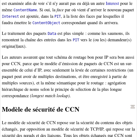
est examinée afin de voir s’il n’y aurait pas eu déjà un autre
Interest
pour le
même
. Si oui, la
face
par où vient d’arriver le nouveau paquet
ContentName
est ajoutée, dans la
, à la liste des faces par lesquelles il
Interest
PIT
faudra émettre le
correspondant quand ils arrivera.
ContentObject
Le traitement des paquets
est plus simple : comme les saumons, ils
Data
remontent la chaîne des entrées dans les
vers le (ou les) demandeur(s)
PIT
origina(l|aux).
Les auteurs assurent que tout schéma de routage bon pour IP sera bon aussi
pour CCN, parce que le modèle d’émission de paquets de CCN est un sur-
ensemble de celui d’IP, avec seulement la levée de certaines restrictions (un
paquet peut avoir de multiples destinations, et être enregistré à partie de
multiples sources), et la même sémantique pour le routage : agrégation
hiérarchique de noms selon le principe de sélection de la plus longue
correspondance
(longest match lookup)
.
Modèle de sécurité de CCN
Le modèle de sécurité de CCN repose sur la sécurité du contenu des objets
échangés, par opposition au modèle de sécurité de TCP/IP, qui repose sur la
sécurité des nœuds et des liaisons. Tous les objets échangés par CCN sont