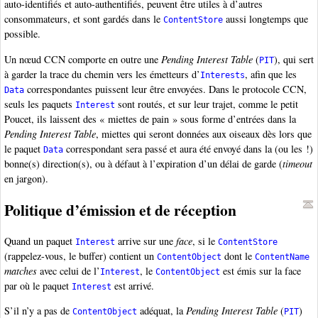
auto-identifiés et auto-authentifiés, peuvent être utiles à d’autres
consommateurs, et sont gardés dans le
aussi longtemps que
ContentStore
possible.
Un nœud CCN comporte en outre une
Pending Interest Table
(
), qui sert
PIT
à garder la trace du chemin vers les émetteurs d’
, afin que les
Interests
correspondantes puissent leur être envoyées. Dans le protocole CCN,
Data
seuls les paquets
sont routés, et sur leur trajet, comme le petit
Interest
Poucet, ils laissent des « miettes de pain » sous forme d’entrées dans la
Pending Interest Table
, miettes qui seront données aux oiseaux dès lors que
le paquet
correspondant sera passé et aura été envoyé dans la (ou les !)
Data
bonne(s) direction(s), ou à défaut à l’expiration d’un délai de garde (
timeout
en jargon).
Politique d’émission et de réception
Quand un paquet
arrive sur une
face
, si le
Interest
ContentStore
(rappelez-vous, le buffer) contient un
dont le
ContentObject
ContentName
matches
avec celui de l’
, le
est émis sur la face
Interest
ContentObject
par où le paquet
est arrivé.
Interest
S’il n’y a pas de
adéquat, la
Pending Interest Table
(
)
ContentObject
PIT