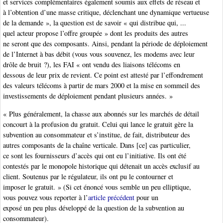
et services complémentaires également soumis aux effets de réseau et
à l’obtention d’une masse critique, déclenchant une dynamique vertueuse
de la demande », la question est de savoir « qui distribue qui, ...
quel acteur propose l’offre groupée » dont les produits des autres
ne seront que des composants. Ainsi, pendant la période de déploiement
de l’Internet à bas débit (vous vous souvenez, les modems avec leur
drôle de bruit ?), les FAI « ont vendu des liaisons télécoms en
dessous de leur prix de revient. Ce point est attesté par l’effondrement
des valeurs télécoms à partir de mars 2000 et la mise en sommeil des
investissements de déploiement pendant plusieurs années. »
« Plus généralement, la chasse aux abonnés sur les marchés de détail
concourt à la profusion du gratuit. Celui qui lance le gratuit gère la
subvention au consommateur et s’institue, de fait, distributeur des
autres composants de la chaîne verticale. Dans [ce] cas particulier,
ce sont les fournisseurs d’accès qui ont eu l’initiative. Ils ont été
contestés par le monopole historique qui détenait un accès exclusif au
client. Soutenus par le régulateur, ils ont pu le contourner et
imposer le gratuit. » (Si cet énoncé vous semble un peu elliptique,
vous pouvez vous reporter à l’
article précédent
pour un
exposé un peu plus développé de la question de la subvention au
consommateur).