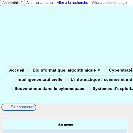
|
|
Aller au contenu
Aller à la recherche
Aller au pied de page
Accessibilité
Accueil
Bioinformatique, algorithmique
Cyberstratég
▼
Intelligence artificielle
L’informatique : science et in
Souveraineté dans le cyberespace
Systèmes d’exploita
Se connecter
Au menu