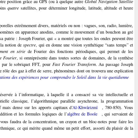
otre position grâce au GPS (ou à quelque autre
Global Navigation Satellite
oins
quatre
satellites, pour déterminer longitude, latitude, altitude et heure
orelles extrêmement divers, matériels ou non : vagues, son, radio, lumière,
 phénomènes en apparence anodins, comme le mouvement d’un bouchon au gré
sa patrie : Joseph Fourier, qui « a montré que toutes les ondes peuvent être
 la notion de
spectre
, qui en donne une vision synthétique “sans temps” et
ment en série
de Fourier des fonctions périodiques, qui permet de les
e Fourier
, si omniprésente dans toutes sortes de domaines, de la synthèse
ée par le sobriquet FFT, pour
Fast Fourier Transform
. Au passage Joseph
le rôle des gaz à effet de serre, phénomènes dont on trouvera une explication
tions des expériences pour comprendre le Soleil dans la vie quotidienne
ervée à l’informatique, à laquelle il a consacré sa vie intellectuelle et
ntielle classique, l’algorithmique parallèle asynchrone, la programmation
f mais dense sur les apports capitaux d’
Al-Khwârizmî
, 780-850). Vous
ddition et les formules logiques de l’
algèbre de Boole
, qui servaient de
 vous faudra de la concentration, un crayon et un bloc-notes pour faire les
thmique, ce qui mérite quand même un petit effort, assorti du plaisir de la