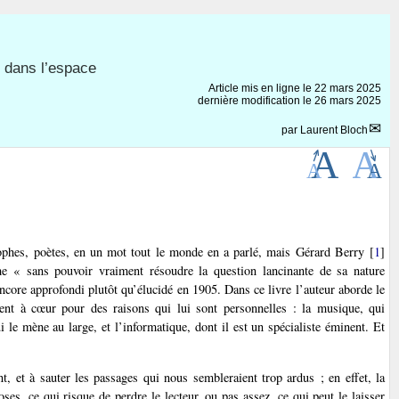
u dans l’espace
Article mis en ligne le
22 mars 2025
dernière modification le 26 mars 2025
par
Laurent Bloch
sophes, poètes, en un mot tout le monde en a parlé, mais Gérard Berry
[
1
]
me « sans pouvoir vraiment résoudre la question lancinante de sa nature
ncore approfondi plutôt qu’élucidé en 1905. Dans ce livre l’auteur aborde le
ment à cœur pour des raisons qui lui sont personnelles : la musique, qui
 le mène au large, et l’informatique, dont il est un spécialiste éminent. Et
t, et à sauter les passages qui nous sembleraient trop ardus ; en effet, la
ses, ce qui risque de perdre le lecteur, ou pas assez, ce qui peut le laisser