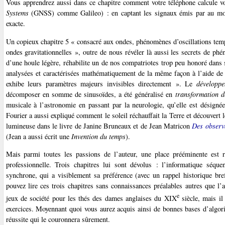
Vous apprendrez aussi dans ce chapitre comment votre téléphone calcule v
Systems
(GNSS) comme Galileo) : en captant les signaux émis par au m
exacte.
Un copieux chapitre 5 « consacré aux ondes, phénomènes d’oscillations temp
ondes gravitationnelles », outre de nous révéler là aussi les secrets de
d’une houle légère, réhabilite un de nos compatriotes trop peu honoré dans 
analysées et caractérisées mathématiquement de la même façon à l’aide de
exhibe leurs paramètres majeurs invisibles directement ». Le
développe
décomposer en somme de sinusoïdes, a été généralisé en
transformation d
musicale à l’astronomie en passant par la neurologie, qu’elle est désign
Fourier a aussi expliqué comment le soleil réchauffait la Terre et découvert 
lumineuse dans le livre de Janine Bruneaux et de Jean Matricon
Des observa
(Jean a aussi écrit une
Invention du temps
).
Mais parmi toutes les passions de l’auteur, une place prééminente est rés
professionnelle. Trois chapitres lui sont dévolus : l’informatique séque
synchrone, qui a visiblement sa préférence (avec un rappel historique bre
pouvez lire ces trois chapitres sans connaissances préalables autres que l’a
e
jeux de société pour les thés des dames anglaises du XIX
siècle, mais il
exercices. Moyennant quoi vous aurez acquis ainsi de bonnes bases d’algori
réussite qui le couronnera sûrement.