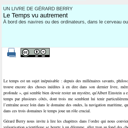
UN LIVRE DE GÉRARD BERRY
Le Temps vu autrement
À bord des navires ou des ordinateurs, dans le cerveau o
Le temps est un sujet inépuisable : depuis des millénaires savants, philo
trouve encore des choses inédites à en dire dans son dernier livre, mê
profonde », qui semble bien devoir rester un mystère, qu’Albert Einstein a e
temps par plusieurs côtés, dont trois me semblent lui tenir particulière
l’entraîne assez loin dans le domaine des ondes, la navigation maritime, qui
dans ces trois domaines le temps joue un rôle crucial.
Gérard Berry nous invite à lire les chapitres dans l’ordre qui nous convien
vulgarisation scientifique se heurte à un dilemme, aller trop au fond des cho