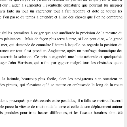
ur l’aider à surmonter l’éventuelle culpabilité que pourrait lui inspirer
m’a faite un jour un chercheur tout à fait reconnu et doté de toutes les
que l’on passe du temps à entendre et à lire des choses que l’on ne comprend
t été les premières à exiger que soit améliorée la précision de la mesure du
es pénitences... Mais de façon plus terre à terre, si l’on peut dire, « le grand
n mer, qui demande de connaître l’heure à laquelle on regarde la position du
 France car tout s’est passé en Angleterre, après un naufrage dramatique des
uverait la solution. Ce prix a engendré une lutte acharnée et quelquefois
loger John Harrison, qui a fini par gagner malgré tous les obstacles qu’on
 la latitude, beaucoup plus facile, alors les navigateurs s’en sortaient en
des pirates, qui n’avaient qu’à se mettre en embuscade le long de la route
dents provoqués par désaccords entre pendules, il a fallu se mettre d’accord
e parce la vitesse de rotation de la terre et celle de son déplacement autour
is pendules pour trois heures différentes, et les fuseaux horaires n’ont été