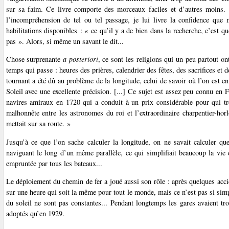
sur sa faim. Ce livre comporte des morceaux faciles et d’autres moins. Po
l’incompréhension de tel ou tel passage, je lui livre la confidence que 
habilitations disponibles : « ce qu’il y a de bien dans la recherche, c’est 
pas ». Alors, si même un savant le dit...
Chose surprenante
a posteriori
, ce sont les religions qui un peu partout on
temps qui passe : heures des prières, calendrier des fêtes, des sacrifices et d
tournant a été dû au problème de la longitude, celui de savoir où l’on est e
Soleil avec une excellente précision. [...] Ce sujet est assez peu connu en
navires amiraux en 1720 qui a conduit à un prix considérable pour qui tro
malhonnête entre les astronomes du roi et l’extraordinaire charpentier-hor
mettait sur sa route. »
Jusqu’à ce que l’on sache calculer la longitude, on ne savait calculer que
naviguant le long d’un même parallèle, ce qui simplifiait beaucoup la vie 
empruntée par tous les bateaux...
Le déploiement du chemin de fer a joué aussi son rôle : après quelques acci
sur une heure qui soit la même pour tout le monde, mais ce n’est pas si simpl
du soleil ne sont pas constantes... Pendant longtemps les gares avaient tro
adoptés qu’en 1929.