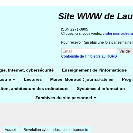
Site WWW de Lau
ISSN 2271-3905
Cliquez ici si vous voulez
visiter mon autre si
Pour recevoir (au plus une fois par semaine) 
Conformité de l’infolettre au RGPD
ie, Internet, cybersécurité
Enseignement de l’informatique
dustrie
Lectures
Marcel Moiroud : journal-atelier
Prog
▼
tion, architecture des ordinateurs
Systèmes d’information
Zarchives du site personnel
▼
Accueil
Révolution cyberindustrielle et iconomie