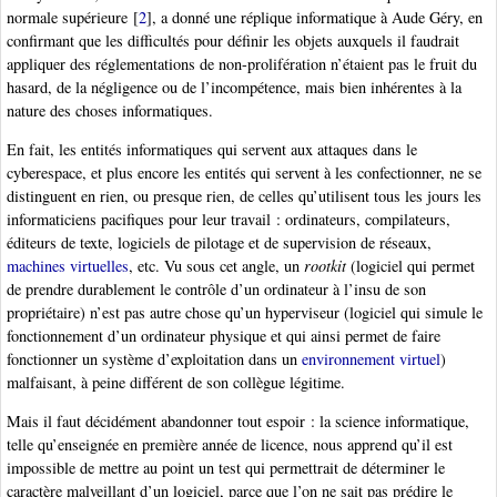
normale supérieure
[
2
]
, a donné une réplique informatique à Aude Géry, en
confirmant que les difficultés pour définir les objets auxquels il faudrait
appliquer des réglementations de non-prolifération n’étaient pas le fruit du
hasard, de la négligence ou de l’incompétence, mais bien inhérentes à la
nature des choses informatiques.
En fait, les entités informatiques qui servent aux attaques dans le
cyberespace, et plus encore les entités qui servent à les confectionner, ne se
distinguent en rien, ou presque rien, de celles qu’utilisent tous les jours les
informaticiens pacifiques pour leur travail : ordinateurs, compilateurs,
éditeurs de texte, logiciels de pilotage et de supervision de réseaux,
machines virtuelles
, etc. Vu sous cet angle, un
rootkit
(logiciel qui permet
de prendre durablement le contrôle d’un ordinateur à l’insu de son
propriétaire) n’est pas autre chose qu’un hyperviseur (logiciel qui simule le
fonctionnement d’un ordinateur physique et qui ainsi permet de faire
fonctionner un système d’exploitation dans un
environnement virtuel
)
malfaisant, à peine différent de son collègue légitime.
Mais il faut décidément abandonner tout espoir : la science informatique,
telle qu’enseignée en première année de licence, nous apprend qu’il est
impossible de mettre au point un test qui permettrait de déterminer le
caractère malveillant d’un logiciel, parce que l’on ne sait pas prédire le