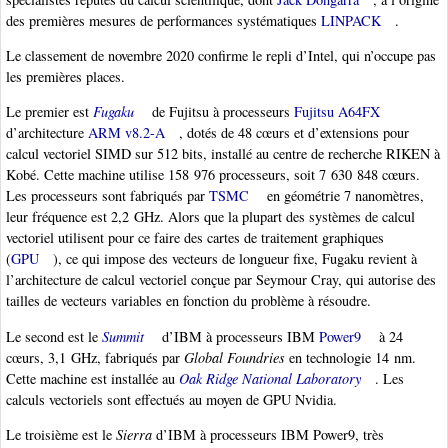
des premières mesures de performances systématiques
LINPACK
.
Le classement de novembre 2020 confirme le repli d’Intel, qui n’occupe pas
les premières places.
Le premier est
Fugaku
de Fujitsu à processeurs
Fujitsu A64FX
d’architecture
ARM v8.2-A
, dotés de 48 cœurs et d’extensions pour
calcul vectoriel SIMD sur 512 bits, installé au centre de recherche RIKEN à
Kobé. Cette machine utilise 158 976 processeurs, soit 7 630 848 cœurs.
Les processeurs sont fabriqués par
TSMC
en géométrie 7 nanomètres,
leur fréquence est 2,2 GHz. Alors que la plupart des systèmes de calcul
vectoriel utilisent pour ce faire des cartes de traitement graphiques
(
GPU
), ce qui impose des vecteurs de longueur fixe, Fugaku revient à
l’architecture de calcul vectoriel conçue par Seymour Cray, qui autorise des
tailles de vecteurs variables en fonction du problème à résoudre.
Le second est le
Summit
d’IBM à processeurs IBM
Power9
à 24
cœurs, 3,1 GHz, fabriqués par
Global Foundries
en technologie 14 nm.
Cette machine est installée au
Oak Ridge National Laboratory
. Les
calculs vectoriels sont effectués au moyen de GPU Nvidia.
Le troisième est le
Sierra
d’IBM à processeurs IBM Power9, très