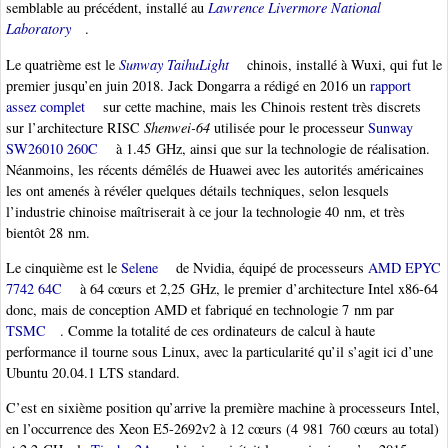
semblable au précédent, installé au
Lawrence Livermore National
Laboratory
.
Le quatrième est le
Sunway TaihuLight
chinois, installé à Wuxi, qui fut le
premier jusqu’en juin 2018. Jack Dongarra a rédigé en 2016 un
rapport
assez complet
sur cette machine, mais les Chinois restent très discrets
sur l’architecture RISC
Shenwei-64
utilisée pour le processeur
Sunway
SW26010 260C
à 1.45 GHz, ainsi que sur la technologie de réalisation.
Néanmoins, les récents démêlés de Huawei avec les autorités américaines
les ont amenés à révéler quelques détails techniques, selon lesquels
l’industrie chinoise maîtriserait à ce jour la technologie 40 nm, et très
bientôt 28 nm.
Le cinquième est le
Selene
de Nvidia, équipé de processeurs
AMD EPYC
7742 64C
à 64 cœurs et 2,25 GHz, le premier d’architecture Intel x86-64
donc, mais de conception AMD et fabriqué en technologie 7 nm par
TSMC
. Comme la totalité de ces ordinateurs de calcul à haute
performance il tourne sous Linux, avec la particularité qu’il s’agit ici d’une
Ubuntu 20.04.1 LTS standard.
C’est en sixième position qu’arrive la première machine à processeurs Intel,
en l’occurrence des Xeon E5-2692v2 à 12 cœurs (4 981 760 cœurs au total)