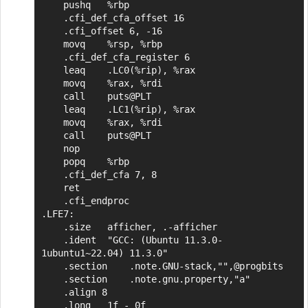
	pushq	%rbp

	.cfi_def_cfa_offset 16

	.cfi_offset 6, -16

	movq	%rsp, %rbp

	.cfi_def_cfa_register 6

	leaq	.LC0(%rip), %rax

	movq	%rax, %rdi

	call	puts@PLT

	leaq	.LC1(%rip), %rax

	movq	%rax, %rdi

	call	puts@PLT

	nop

	popq	%rbp

	.cfi_def_cfa 7, 8

	ret

	.cfi_endproc

.LFE7:

	.size	afficher, .-afficher

	.ident	"GCC: (Ubuntu 11.3.0-
1ubuntu1~22.04) 11.3.0"

	.section	.note.GNU-stack,"",@progbits

	.section	.note.gnu.property,"a"

	.align 8

	.long	1f - 0f
