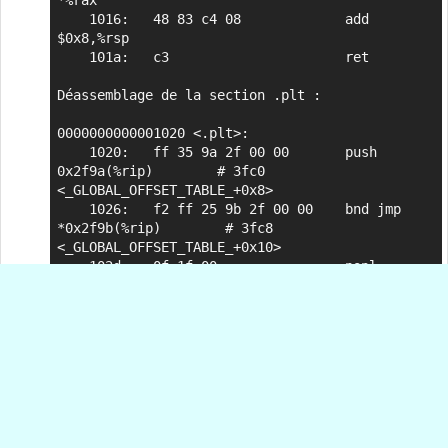
*%rax

    1016:	48 83 c4 08          	add    
$0x8,%rsp

    101a:	c3                   	ret    

Déassemblage de la section .plt :

0000000000001020 <.plt>:

    1020:	ff 35 9a 2f 00 00    	push   
0x2f9a(%rip)        # 3fc0 
<_GLOBAL_OFFSET_TABLE_+0x8>

    1026:	f2 ff 25 9b 2f 00 00 	bnd jmp 
*0x2f9b(%rip)        # 3fc8 
<_GLOBAL_OFFSET_TABLE_+0x10>

    102d:	0f 1f 00             	nopl   
(%rax)

    1030:	f3 0f 1e fa          	endbr64 

    1034:	68 00 00 00 00       	push   $0x0

    1039:	f2 e9 e1 ff ff ff    	bnd jmp 
1020 <_init+0x20>

    103f:	90                   	nop

Déassemblage de la section .plt.got :
