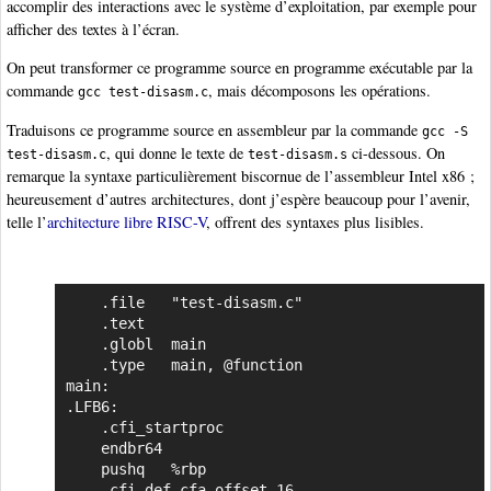
accomplir des interactions avec le système d’exploitation, par exemple pour
afficher des textes à l’écran.
On peut transformer ce programme source en programme exécutable par la
commande
, mais décomposons les opérations.
gcc test-disasm.c
Traduisons ce programme source en assembleur par la commande
gcc -S
, qui donne le texte de
ci-dessous. On
test-disasm.c
test-disasm.s
remarque la syntaxe particulièrement biscornue de l’assembleur Intel x86 ;
heureusement d’autres architectures, dont j’espère beaucoup pour l’avenir,
telle l’
architecture libre RISC-V
, offrent des syntaxes plus lisibles.
	.file	"test-disasm.c"

Copier
	.text

	.globl	main

	.type	main, @function

main:

.LFB6:

	.cfi_startproc

	endbr64

	pushq	%rbp

	.cfi_def_cfa_offset 16
