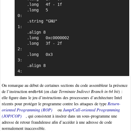
	.long	4f - 1f

	.long	5

0:

	.string	"GNU"

1:

	.align 8

	.long	0xc0000002

	.long	3f - 2f

2:

	.long	0x3

3:

	.align 8

4:
On remarque au début de certaines sections du code assembleur la présence
de l’instruction
(en clair
Terminate Indirect Branch in 64 bit
) :
endbr64
elle figure dans le jeu d’instructions des processeurs d’architecture Intel
récents pour protéger le programme contre les attaques de type
Return-
oriented Programming (ROP)
ou
Jump/Call-oriented Programming
(JOP/COP)
, qui consistent à insérer dans un sous-programme une
adresse de retour frauduleuse afin d’accéder à une adresse de code
normalement inaccessible.