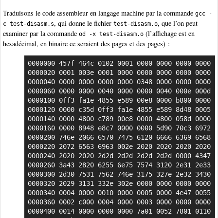
Traduisons le code assembleur en langage machine par la commande
gcc -
, qui donne le fichier
, que l’on peut
c test-disasm.s
test-disasm.o
examiner par la commande
(l’affichage est en
od -x test-disasm.o
hexadécimal, en binaire ce seraient des pages et des pages) :
0000000 457f 464c 0102 0001 0000 0000 0000 0000

0000020 0001 003e 0001 0000 0000 0000 0000 0000

0000040 0000 0000 0000 0000 0348 0000 0000 0000

0000060 0000 0000 0040 0000 0000 0040 000e 000d

0000100 0ff3 fa1e 4855 e589 00e8 0000 b800 0000

0000120 0000 c35d 0ff3 fa1e 4855 e589 8d48 0005

0000140 0000 4800 c789 00e8 0000 4800 058d 0000

0000160 0000 8948 e8c7 0000 0000 5d90 70c3 6972

0000200 746e 2066 6570 7475 6120 6666 6369 6568

0000220 2072 6563 6963 002e 2020 2020 2020 2020

0000240 2020 2020 2d2d 2d2d 2d2d 2d2d 0000 4347

0000260 3a43 2820 6255 6e75 7574 3120 2e31 2e33

0000300 2d30 7531 7562 746e 3175 327e 2e32 3430

0000320 2029 3131 332e 302e 0000 0000 0000 0000

0000340 0004 0000 0010 0000 0005 0000 4e47 0055

0000360 0002 c000 0004 0000 0003 0000 0000 0000

0000400 0014 0000 0000 0000 7a01 0052 7801 0110
