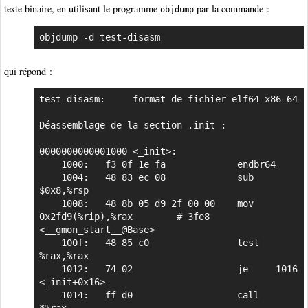
texte binaire, en utilisant le programme
par la commande :
objdump
objdump -d test-disasm
qui répond :
test-disasm:     format de fichier elf64-x86-64

Déassemblage de la section .init :

0000000000001000 <_init>:

    1000:	f3 0f 1e fa          	endbr64 

    1004:	48 83 ec 08          	sub    
$0x8,%rsp

    1008:	48 8b 05 d9 2f 00 00 	mov    
0x2fd9(%rip),%rax        # 3fe8 
<__gmon_start__@Base>

    100f:	48 85 c0             	test   
%rax,%rax

    1012:	74 02                	je     1016 
<_init+0x16>

    1014:	ff d0                	call   