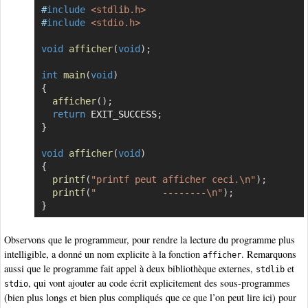
#
include
<stdlib.h>
#
include
<stdio.h>
void
afficher
(
void
)
;
int
main
(
void
)
{
afficher
(
)
;
return
 EXIT_SUCCESS
;
}
void
afficher
(
void
)
{
printf
(
"printf peut afficher ceci.\n"
)
;
printf
(
"            --------\n"
)
;
}
Observons que le programmeur, pour rendre la lecture du programme plus
intelligible, a donné un nom explicite à la fonction
. Remarquons
afficher
aussi que le programme fait appel à deux bibliothèque externes,
et
stdlib
, qui vont ajouter au code écrit explicitement des sous-programmes
stdio
(bien plus longs et bien plus compliqués que ce que l’on peut lire ici) pour