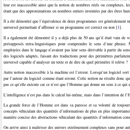
leur est inaccessible ainsi que la notion de nombres réels ou complexes, l
étant que des approximations en nombres entiers inventées par des êtres hum
Il a été démontré que l’équivalence de deux programmes est généralement in
universel permettant d’affirmer si un programme est correct ou non
[
1
]
.
Il a également été démontré il y a déjà plus de 50 ans qu’il était vain de vo
présupposés extra-linguistiques pour comprendre le sens d’une phrase. 
employées dans le langage n’avaient pas leur sens dérivable à partir du s
des logiciels adaptés, faisant des traductions pour des périmètres parfaitem
universel capable d’analyser un texte et de dire de quel périmètre il relève ?
Autre notion inaccessible à la machine est l’erreur. Lorsqu’un logiciel sort 
par l’auteur du logiciel comme étant erroné. Cette notion ne résulte donc que
pas ce qu’elle exécute car ce n’est que l’Homme qui donne un sens à ce qui e
L’intelligence n’est pas dans le calcul lui-même, mais dans l’intention de l
La grande force de l’Homme est dans sa paresse et sa volonté de toujours 
concepts véhiculant des quantités d’informations de plus en plus important
manière concise des abstractions véhiculant des quantités d’information cons
On arrive ainsi à maîtriser des univers extrêmement complexes sans pour autant