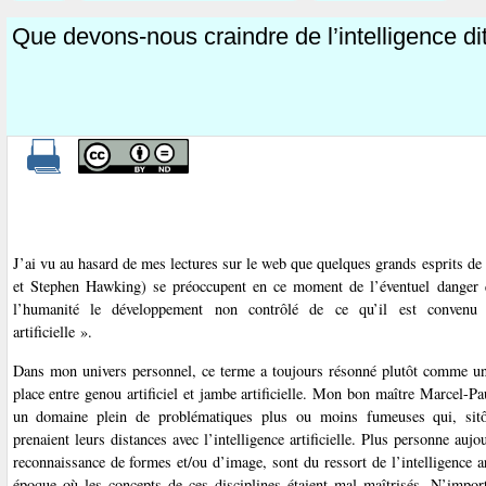
Que devons-nous craindre de l’intelligence dite
J’ai vu au hasard de mes lectures sur le web que quelques grands esprits de
et Stephen Hawking) se préoccupent en ce moment de l’éventuel danger 
l’humanité le développement non contrôlé de ce qu’il est convenu d
artificielle ».
Dans mon univers personnel, ce terme a toujours résonné plutôt comme une
place entre genou artificiel et jambe artificielle. Mon bon maître Marcel-P
un domaine plein de problématiques plus ou moins fumeuses qui, sitôt 
prenaient leurs distances avec l’intelligence artificielle. Plus personne auj
reconnaissance de formes et/ou d’image, sont du ressort de l’intelligence ar
époque où les concepts de ces disciplines étaient mal maîtrisés. N’impor