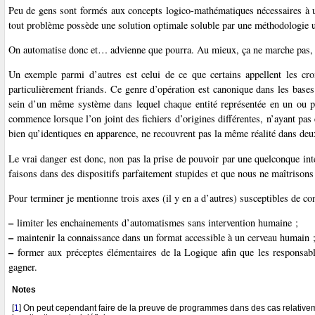
Peu de gens sont formés aux concepts logico-mathématiques nécessaires à 
tout problème possède une solution optimale soluble par une méthodologie 
On automatise donc et… advienne que pourra. Au mieux, ça ne marche pas, au
Un exemple parmi d’autres est celui de ce que certains appellent les croi
particulièrement friands. Ce genre d’opération est canonique dans les bases 
sein d’un même système dans lequel chaque entité représentée en un ou plu
commence lorsque l’on joint des fichiers d’origines différentes, n’ayant pas 
bien qu’identiques en apparence, ne recouvrent pas la même réalité dans deu
Le vrai danger est donc, non pas la prise de pouvoir par une quelconque inte
faisons dans des dispositifs parfaitement stupides et que nous ne maîtrisons 
Pour terminer je mentionne trois axes (il y en a d’autres) susceptibles de co
–
limiter les enchainements d’automatismes sans intervention humaine ;
–
maintenir la connaissance dans un format accessible à un cerveau humain 
–
former aux préceptes élémentaires de la Logique afin que les responsabl
gagner.
Notes
[
1
]
On peut cependant faire de la preuve de programmes dans des cas relative