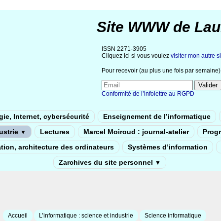
Site WWW de Lau
ISSN 2271-3905
Cliquez ici si vous voulez
visiter mon autre si
Pour recevoir (au plus une fois par semaine) 
Conformité de l’infolettre au RGPD
ie, Internet, cybersécurité
Enseignement de l’informatique
dustrie
Lectures
Marcel Moiroud : journal-atelier
Prog
▼
tion, architecture des ordinateurs
Systèmes d’information
Zarchives du site personnel
▼
Accueil
L’informatique : science et industrie
Science informatique