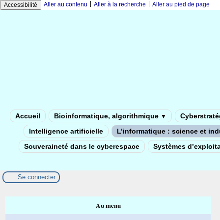
|
|
Aller au contenu
Aller à la recherche
Aller au pied de page
Accessibilité
Accueil
Bioinformatique, algorithmique
Cyberstratég
▼
Intelligence artificielle
L’informatique : science et in
Souveraineté dans le cyberespace
Systèmes d’exploita
Se connecter
Au menu