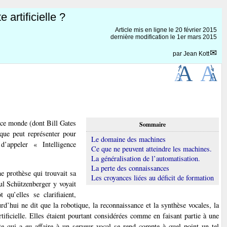
 artificielle ?
Article mis en ligne le
20 février 2015
dernière modification le 1er mars 2015
par
Jean Kott
 ce monde (dont Bill Gates
Sommaire
que peut représenter pour
Le domaine des machines
’appeler « Intelligence
Ce que ne peuvent atteindre les machines.
La généralisation de l’automatisation.
La perte des connaissances
 prothèse qui trouvait sa
Les croyances liées au déficit de formation
aul Schützenberger y voyait
qu’elles se clarifiaient,
ourd’hui ne dit que la robotique, la reconnaissance et la synthèse vocales, la
tificielle. Elles étaient pourtant considérées comme en faisant partie à une
te qui a eu affaire à un serveur vocal se rend compte à quel point un tel