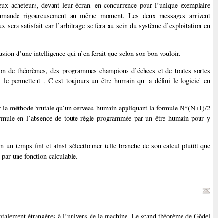
ux acheteurs, devant leur écran, en concurrence pour l’unique exemplaire
 commande rigoureusement au même moment. Les deux messages arrivent
 sera satisfait car l’arbitrage se fera au sein du système d’exploitation en
sion d’une intelligence qui n’en ferait que selon son bon vouloir.
on de théorèmes, des programmes champions d’échecs et de toutes sortes
i le permettent . C’est toujours un être humain qui a défini le logiciel en
 la méthode brutale qu’un cerveau humain appliquant la formule N*(N+1)/2
formule en l’absence de toute règle programmée par un être humain pour y
n un temps fini et ainsi sélectionner telle branche de son calcul plutôt que
 par une fonction calculable.
totalement étrangères à l’univers de la machine. Le grand théorème de Gödel