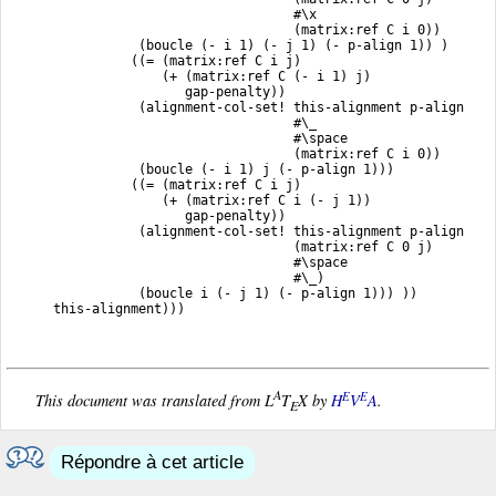
                                     #\x

                                     (matrix:ref C i 0))

                 (boucle (- i 1) (- j 1) (- p-align 1)) )

                ((= (matrix:ref C i j)

                    (+ (matrix:ref C (- i 1) j)

                       gap-penalty))

                 (alignment-col-set! this-alignment p-align

                                     #\_

                                     #\space

                                     (matrix:ref C i 0))

                 (boucle (- i 1) j (- p-align 1)))

                ((= (matrix:ref C i j)

                    (+ (matrix:ref C i (- j 1))

                       gap-penalty))

                 (alignment-col-set! this-alignment p-align

                                     (matrix:ref C 0 j)

                                     #\space

                                     #\_)

                 (boucle i (- j 1) (- p-align 1))) ))

      this-alignment)))
A
E
E
This document was translated from L
T
X by
H
V
A
.
E
Répondre à cet article