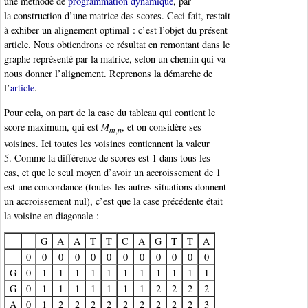
une méthode de
programmation dynamique
, par
la construction d’une matrice des scores. Ceci fait, restait
à exhiber un alignement optimal : c’est l’objet du présent
article. Nous obtiendrons ce résultat en remontant dans le
graphe représenté par la matrice, selon un chemin qui va
nous donner l’alignement. Reprenons la démarche de
l’
article
.
Pour cela, on part de la case du tableau qui contient le
score maximum, qui est
M
, et on considère ses
m
,
n
voisines. Ici toutes les voisines contiennent la valeur
5. Comme la différence de scores est 1 dans tous les
cas, et que le seul moyen d’avoir un accroissement de 1
est une concordance (toutes les autres situations donnent
un accroissement nul), c’est que la case précédente était
la voisine en diagonale :
G
A
A
T
T
C
A
G
T
T
A
0
0
0
0
0
0
0
0
0
0
0
0
G
0
1
1
1
1
1
1
1
1
1
1
1
G
0
1
1
1
1
1
1
1
2
2
2
2
A
0
1
2
2
2
2
2
2
2
2
2
3