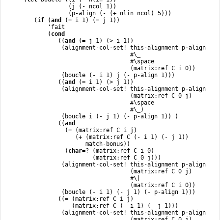
                   (j (- ncol 1))

                   (p-align (- (+ nlin ncol) 5)))

         (
if
 (
and
 (= i 1) (= j 1))

             'fait

             (
cond
                ((
and
 (= j 1) (> i 1))

                 (alignment-col-set! this-alignment p-align

                                     #\_

                                     #\space

                                     (matrix:ref C i 0))

                 (boucle (- i 1) j (- p-align 1)))

                ((
and
 (= i 1) (> j 1))

                 (alignment-col-set! this-alignment p-align

                                     (matrix:ref C 0 j)

                                     #\space

                                     #\_)

                 (boucle i (- j 1) (- p-align 1)) )

                ((
and
                  (= (matrix:ref C i j)

                     (+ (matrix:ref C (- i 1) (- j 1))

                        match-bonus))

                  (
char
=? (matrix:ref C i 0)

                          (matrix:ref C 0 j)))

                 (alignment-col-set! this-alignment p-align

                                     (matrix:ref C 0 j)

                                     #\|

                                     (matrix:ref C i 0))

                 (boucle (- i 1) (- j 1) (- p-align 1)))

                ((= (matrix:ref C i j)

                    (matrix:ref C (- i 1) (- j 1)))

                 (alignment-col-set! this-alignment p-align

                                     (matrix:ref C 0 j)
