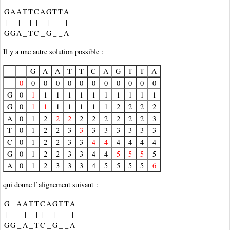
G
A
A
T
T
C
A
G
T
T
A
|
|
|
|
|
|
G
G
A
_
T
C
_
G
_
_
A
Il y a une autre solution possible :
G
A
A
T
T
C
A
G
T
T
A
0
0
0
0
0
0
0
0
0
0
0
0
G
0
1
1
1
1
1
1
1
1
1
1
1
G
0
1
1
1
1
1
1
1
2
2
2
2
A
0
1
2
2
2
2
2
2
2
2
2
3
T
0
1
2
2
3
3
3
3
3
3
3
3
C
0
1
2
2
3
3
4
4
4
4
4
4
G
0
1
2
2
3
3
4
4
5
5
5
5
A
0
1
2
3
3
3
4
5
5
5
5
6
qui donne l’alignement suivant :
G
_
A
A
T
T
C
A
G
T
T
A
|
|
|
|
|
|
G
G
_
A
_
T
C
_
G
_
_
A