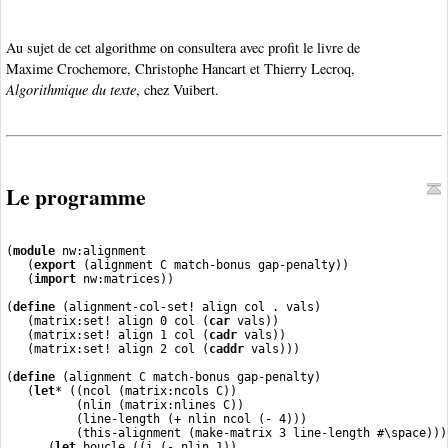
Au sujet de cet algorithme on consultera avec profit le livre de
Maxime Crochemore, Christophe Hancart et Thierry Lecroq,
Algorithmique du texte
, chez Vuibert.
Le programme
(
module
 nw:alignment

   (
export
 (alignment C match-bonus gap-penalty))

   (
import
 nw:matrices))

(
define
 (alignment-col-set! align col . vals)

   (matrix:set! align 0 col (
car
 vals))

   (matrix:set! align 1 col (
cadr
 vals))

   (matrix:set! align 2 col (
caddr
 vals)))

(
define
 (alignment C match-bonus gap-penalty)

   (
let
* ((ncol (matrix:ncols C))

          (nlin (matrix:nlines C))

          (line-length (+ nlin ncol (- 4)))

          (this-alignment (make-matrix 3 line-length #\space)))

      (
let
 boucle ((i (- nlin 1))
