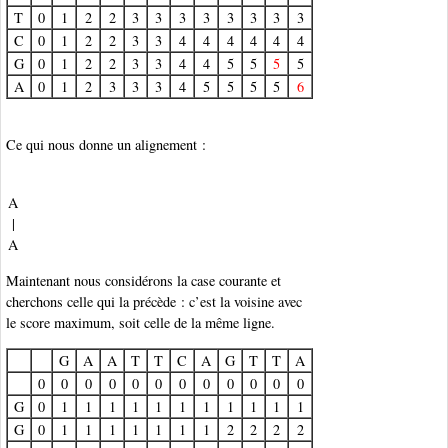
T
0
1
2
2
3
3
3
3
3
3
3
3
C
0
1
2
2
3
3
4
4
4
4
4
4
G
0
1
2
2
3
3
4
4
5
5
5
5
A
0
1
2
3
3
3
4
5
5
5
5
6
Ce qui nous donne un alignement :
A
|
A
Maintenant nous considérons la case courante et
cherchons celle qui la précède : c’est la voisine avec
le score maximum, soit celle de la même ligne.
G
A
A
T
T
C
A
G
T
T
A
0
0
0
0
0
0
0
0
0
0
0
0
G
0
1
1
1
1
1
1
1
1
1
1
1
G
0
1
1
1
1
1
1
1
2
2
2
2