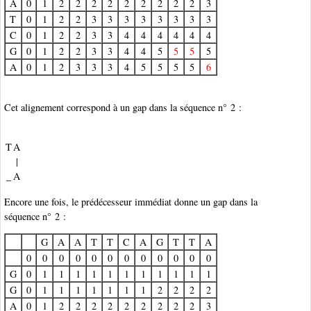
A
0
1
2
2
2
2
2
2
2
2
2
3
T
0
1
2
2
3
3
3
3
3
3
3
3
C
0
1
2
2
3
3
4
4
4
4
4
4
G
0
1
2
2
3
3
4
4
5
5
5
5
A
0
1
2
3
3
3
4
5
5
5
5
6
Cet alignement correspond à un gap dans la séquence n° 2 :
T
A
|
_
A
Encore une fois, le prédécesseur immédiat donne un gap dans la
séquence n° 2 :
G
A
A
T
T
C
A
G
T
T
A
0
0
0
0
0
0
0
0
0
0
0
0
G
0
1
1
1
1
1
1
1
1
1
1
1
G
0
1
1
1
1
1
1
1
2
2
2
2
A
0
1
2
2
2
2
2
2
2
2
2
3