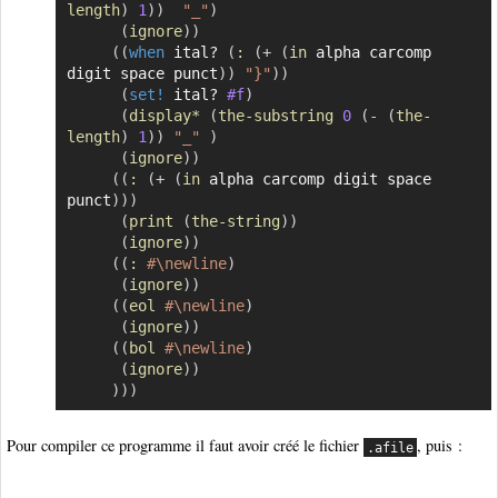
length
)
1
)
)
"_"
)
(
ignore
)
)
(
(
when
 ital? 
(
:
(
+
(
in
 alpha carcomp 
digit space punct
)
)
"}"
)
)
(
set!
 ital? 
#f
)
(
display*
(
the-substring
0
(
-
(
the-
length
)
1
)
)
"_"
)
(
ignore
)
)
(
(
:
(
+
(
in
 alpha carcomp digit space 
punct
)
)
)
(
print
(
the-string
)
)
(
ignore
)
)
(
(
:
#\newline
)
(
ignore
)
)
(
(
eol
#\newline
)
(
ignore
)
)
(
(
bol
#\newline
)
(
ignore
)
)
)
)
)
Pour compiler ce programme il faut avoir créé le fichier
, puis :
.afile