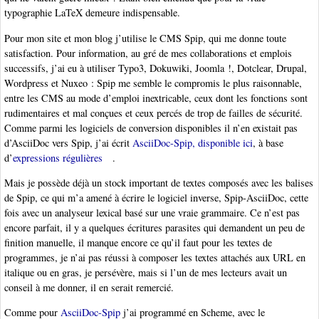
typographie LaTeX demeure indispensable.
Pour mon site et mon blog j’utilise le CMS Spip, qui me donne toute
satisfaction. Pour information, au gré de mes collaborations et emplois
successifs, j’ai eu à utiliser Typo3, Dokuwiki, Joomla !, Dotclear, Drupal,
Wordpress et Nuxeo : Spip me semble le compromis le plus raisonnable,
entre les CMS au mode d’emploi inextricable, ceux dont les fonctions sont
rudimentaires et mal conçues et ceux percés de trop de failles de sécurité.
Comme parmi les logiciels de conversion disponibles il n’en existait pas
d’AsciiDoc vers Spip, j’ai écrit
AsciiDoc-Spip, disponible ici
, à base
d’
expressions régulières
.
Mais je possède déjà un stock important de textes composés avec les balises
de Spip, ce qui m’a amené à écrire le logiciel inverse, Spip-AsciiDoc, cette
fois avec un analyseur lexical basé sur une vraie grammaire. Ce n’est pas
encore parfait, il y a quelques écritures parasites qui demandent un peu de
finition manuelle, il manque encore ce qu’il faut pour les textes de
programmes, je n’ai pas réussi à composer les textes attachés aux URL en
italique ou en gras, je persévère, mais si l’un de mes lecteurs avait un
conseil à me donner, il en serait remercié.
Comme pour
AsciiDoc-Spip
j’ai programmé en Scheme, avec le