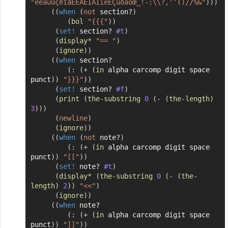
"éèàùûçêîâÉÈÀÊÎÂÏïëËÇüôäöœ_!-:\\?,'’()//%&"
)
)
)
(
(
when
(
not
 section?
)
(
bol
"{{{"
)
)
(
set!
 section? 
#t
)
(
display*
"== "
)
(
ignore
)
)
(
(
when
 section?

(
:
(
+
(
in
 alpha carcomp digit space 
punct
)
)
"}}}"
)
)
(
set!
 section? 
#f
)
(
print
(
the-substring
0
(
-
(
the-length
)
3
)
)
)
(
newline
)
(
ignore
)
)
(
(
when
(
not
 note?
)
(
:
(
+
(
in
 alpha carcomp digit space 
punct
)
)
"[["
)
)
(
set!
 note? 
#t
)
(
display*
(
the-substring
0
(
-
(
the-
length
)
2
)
)
"<<"
)
(
ignore
)
)
(
(
when
 note?

(
:
(
+
(
in
 alpha carcomp digit space 
punct
)
)
"]]"
)
)