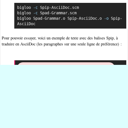
bigloo 
-c
 Spip-AsciiDoc.scm

Copier
bigloo 
-c
 Spad-Grammar.scm

bigloo Spad-Grammar.o Spip-AsciiDoc.o 
-o
 Spip-
AsciiDoc
Pour pouvoir essayer, voici un exemple de texte avec des balises Spip, à
traduire en AsciiDoc (les paragraphes sur une seule ligne de préférence) :
Copier
{{{
Un titre
}}}
Bien que l'idée soit ancienne, c'est depuis 
une dizaine d'années que les progrès de 
l'électronique ont permis l'apparition et le 
développement rapide des 
[
{
Solid-State 
Devices
}
->
https://wakapidia.org
]
 (SSD), c'est-
à-dire d'unités de stockage qui utilisent 