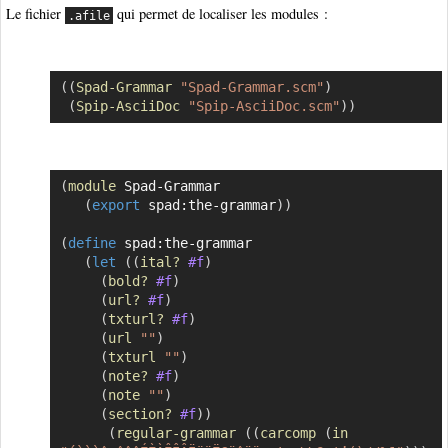
Le fichier
qui permet de localiser les modules :
.afile
(
(
Spad-Grammar
"Spad-Grammar.scm"
)
Copier
(
Spip-AsciiDoc
"Spip-AsciiDoc.scm"
)
)
(
module
 Spad-Grammar

Copier
(
export
 spad:the-grammar
)
)
(
define
 spad:the-grammar

(
let
(
(
ital?
#f
)
(
bold?
#f
)
(
url?
#f
)
(
txturl?
#f
)
(
url
""
)
(
txturl
""
)
(
note?
#f
)
(
note
""
)
(
section?
#f
)
)
(
regular-grammar
(
(
carcomp
(
in