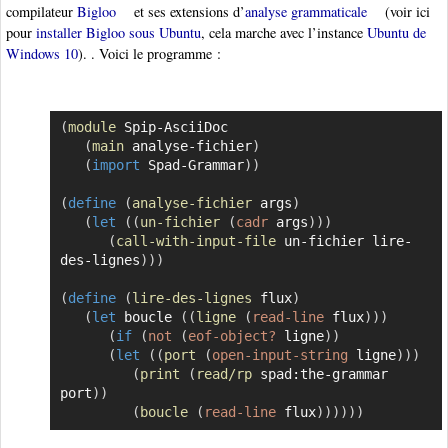
compilateur
Bigloo
et ses extensions d’
analyse grammaticale
(voir ici
pour
installer Bigloo sous Ubuntu
, cela marche avec l’instance
Ubuntu de
Windows 10
). . Voici le programme :
(
module
 Spip-AsciiDoc

Copier
(
main
 analyse-fichier
)
(
import
 Spad-Grammar
)
)
(
define
(
analyse-fichier
 args
)
(
let
(
(
un-fichier
(
cadr
 args
)
)
)
(
call-with-input-file
 un-fichier lire-
des-lignes
)
)
)
(
define
(
lire-des-lignes
 flux
)
(
let
 boucle 
(
(
ligne
(
read-line
 flux
)
)
)
(
if
(
not
(
eof-object?
 ligne
)
)
(
let
(
(
port
(
open-input-string
 ligne
)
)
)
(
print
(
read/rp
 spad:the-grammar 
port
)
)
(
boucle
(
read-line
 flux
)
)
)
)
)
)