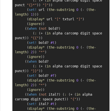
(
:
(
+
(
in
 alpha carcomp digit space 
punct 
"{}*"
)
)
"]"
)
)
(
set!
 url 
(
the-substring
0
(
-
(
the-
length
)
1
)
)
)
(
display*
 url 
"["
 txturl 
"]"
)
(
ignore
)
)
(
(
when
(
not
 bold?
)
(
:
(
+
(
in
 alpha carcomp digit space 
punct
)
)
"{{"
)
)
(
set!
 bold? 
#t
)
(
display*
(
the-substring
0
(
-
(
the-
length
)
2
)
)
"*"
)
(
ignore
)
)
(
(
when
 bold?

(
:
(
+
(
in
 alpha carcomp digit space 
punct
)
)
"}}"
)
)
(
set!
 bold? 
#f
)
(
display*
(
the-substring
0
(
-
(
the-
length
)
2
)
)
"*"
)
(
ignore
)
)
(
(
when
(
not
 ital?
)
(
:
(
+
(
in
 alpha 
carcomp digit space punct
)
)
"{"
)
)
(
set!
 ital? 
#t
)
(
display*
(
the-substring
0
(
-
(
the-