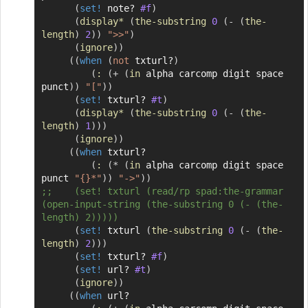
(
set!
 note? 
#f
)
(
display*
(
the-substring
0
(
-
(
the-
length
)
2
)
)
">>"
)
(
ignore
)
)
(
(
when
(
not
 txturl?
)
(
:
(
+
(
in
 alpha carcomp digit space 
punct
)
)
"["
)
)
(
set!
 txturl? 
#t
)
(
display*
(
the-substring
0
(
-
(
the-
length
)
1
)
)
)
(
ignore
)
)
(
(
when
 txturl?

(
:
(
*
(
in
 alpha carcomp digit space 
punct 
"{}*"
)
)
"->"
)
)
;;	  (set! txturl (read/rp spad:the-grammar 
(open-input-string (the-substring 0 (- (the-
length) 2)))))
(
set!
 txturl 
(
the-substring
0
(
-
(
the-
length
)
2
)
)
)
(
set!
 txturl? 
#f
)
(
set!
 url? 
#t
)
(
ignore
)
)
(
(
when
 url?
