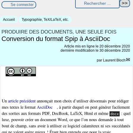
Se connecter
Accueil
Typographie, TeX/LaTeX, etc.
PRODUIRE DES DOCUMENTS, UNE SEULE FOIS
Conversion du format Spip à AsciiDoc
Article mis en ligne le
20 décembre 2020
dernière modification le 30 décembre 2020
par
Laurent Bloch
Un
article précédent
annonçait mon choix d’utiliser désormais pour rédiger
mes textes le format
AsciiDoc
, à partir duquel on peut générer facilement
des sorties aux formats PDF, DocBook, LaTeX, Html et même
: quel
docx
luxe, pouvoir créer un document Word, ce que l’on nous demande à tout
bout de champ, sans avoir à utiliser ce logiciel calamiteux ni ses succédanés
qui ne valent guère mieux ! Étant bien entendu que pour la vraie