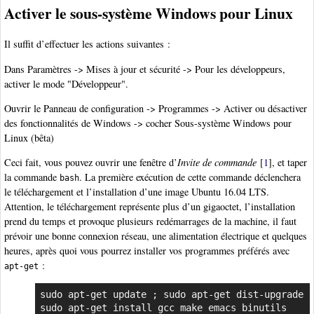
Activer le sous-système Windows pour Linux
Il suffit d’effectuer les actions suivantes :
Dans Paramètres -> Mises à jour et sécurité -> Pour les développeurs,
activer le mode "Développeur".
Ouvrir le Panneau de configuration -> Programmes -> Activer ou désactiver
des fonctionnalités de Windows -> cocher Sous-système Windows pour
Linux (bêta)
Ceci fait, vous pouvez ouvrir une fenêtre d’
Invite de commande
[
1
]
, et taper
la commande
. La première exécution de cette commande déclenchera
bash
le téléchargement et l’installation d’une image Ubuntu 16.04 LTS.
Attention, le téléchargement représente plus d’un gigaoctet, l’installation
prend du temps et provoque plusieurs redémarrages de la machine, il faut
prévoir une bonne connexion réseau, une alimentation électrique et quelques
heures, après quoi vous pourrez installer vos programmes préférés avec
:
apt-get
sudo apt-get update ; sudo apt-get dist-upgrade

sudo apt-get install gcc make emacs binutils