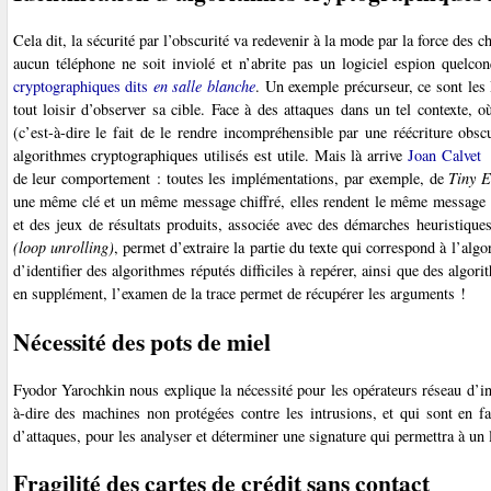
Cela dit, la sécurité par l’obscurité va redevenir à la mode par la force des c
aucun téléphone ne soit inviolé et n’abrite pas un logiciel espion quelco
cryptographiques dits
en salle blanche
. Un exemple précurseur, ce sont les 
tout loisir d’observer sa cible. Face à des attaques dans un tel contexte, 
(c’est-à-dire le fait de le rendre incompréhensible par une réécriture obs
algorithmes cryptographiques utilisés est utile. Mais là arrive
Joan Calvet
de leur comportement : toutes les implémentations, par exemple, de
Tiny E
une même clé et un même message chiffré, elles rendent le même message 
et des jeux de résultats produits, associée avec des démarches heuristiqu
(loop unrolling)
, permet d’extraire la partie du texte qui correspond à l’alg
d’identifier des algorithmes réputés difficiles à repérer, ainsi que des alg
en supplément, l’examen de la trace permet de récupérer les arguments !
Nécessité des pots de miel
Fyodor Yarochkin nous explique la nécessité pour les opérateurs réseau d’in
à-dire des machines non protégées contre les intrusions, et qui sont en fai
d’attaques, pour les analyser et déterminer une signature qui permettra à un l
Fragilité des cartes de crédit sans contact