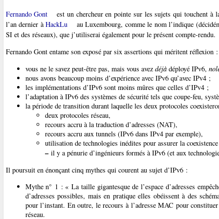
Fernando Gont
est un chercheur en pointe sur les sujets qui touchent à l
l’an dernier à
HackLu
au Luxembourg, comme le nom l’indique (décidéme
SI et des réseaux), que j’utiliserai également pour le présent compte-rendu.
Fernando Gont entame son exposé par six assertions qui méritent réflexion :
vous ne le savez peut-être pas, mais vous avez
déjà
déployé IPv6,
nol
nous avons beaucoup moins d’expérience avec IPv6 qu’avec IPv4 ;
les implémentations d’IPv6 sont moins mûres que celles d’IPv4 ;
l’adaptation à IPv6 des systèmes de sécurité tels que coupe-feu, syst
la période de transition durant laquelle les deux protocoles coexister
deux protocoles réseau,
recours accru à la traduction d’adresses (NAT),
recours accru aux tunnels (IPv6 dans IPv4 par exemple),
utilisation de technologies inédites pour assurer la coexistence
–
il y a pénurie d’ingénieurs formés à IPv6 (et aux technologie
Il poursuit en énonçant cinq mythes qui courent au sujet d’IPv6 :
Mythe n° 1 : « La taille gigantesque de l’espace d’adresses empêche
d’adresses possibles, mais en pratique elles obéissent à des schém
pour l’instant. En outre, le recours à l’adresse MAC pour constituer 
réseau.