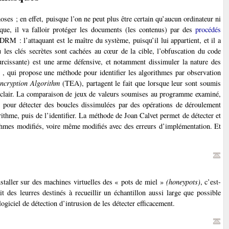
hoses ; en effet, puisque l’on ne peut plus être certain qu’aucun ordinateur ni
nque, il va falloir protéger les documents (les contenus) par des
procédés
DRM : l’attaquant est le maître du système, puisqu’il lui appartient, et il a
où les clés secrètes sont cachées au cœur de la cible, l’obfuscation du code
curcissante) est une arme défensive, et notamment dissimuler la nature des
, qui propose une méthode pour identifier les algorithmes par observation
ncryption Algorithm
(TEA), partagent le fait que lorsque leur sont soumis
clair. La comparaison de jeux de valeurs soumises au programme examiné,
es pour détecter des boucles dissimulées par des opérations de déroulement
orithme, puis de l’identifier. La méthode de Joan Calvet permet de détecter et
orithmes modifiés, voire même modifiés avec des erreurs d’implémentation. Et
staller sur des machines virtuelles des « pots de miel »
(honeypots)
, c’est-
t des leurres destinés à recueillir un échantillon aussi large que possible
ogiciel de détection d’intrusion de les détecter efficacement.