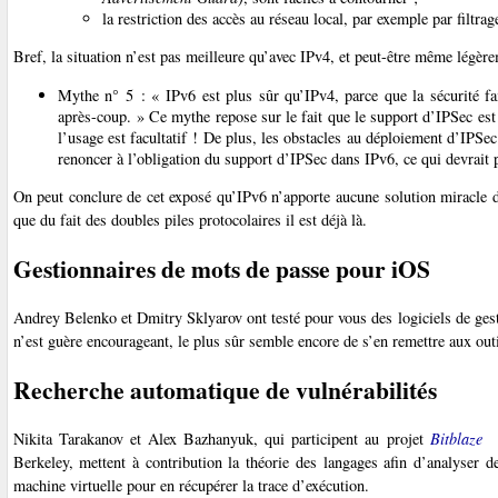
la restriction des accès au réseau local, par exemple par filtr
Bref, la situation n’est pas meilleure qu’avec IPv4, et peut-être même légèr
Mythe n° 5 : « IPv6 est plus sûr qu’IPv4, parce que la sécurité fait
après-coup. » Ce mythe repose sur le fait que le support d’IPSec est o
l’usage est facultatif ! De plus, les obstacles au déploiement d’IPSe
renoncer à l’obligation du support d’IPSec dans IPv6, ce qui devrait 
On peut conclure de cet exposé qu’IPv6 n’apporte aucune solution miracle de
que du fait des doubles piles protocolaires il est déjà là.
Gestionnaires de mots de passe pour iOS
Andrey Belenko et Dmitry Sklyarov ont testé pour vous des logiciels de gest
n’est guère encourageant, le plus sûr semble encore de s’en remettre aux out
Recherche automatique de vulnérabilités
Nikita Tarakanov et Alex Bazhanyuk, qui participent au projet
Bitblaze
Berkeley, mettent à contribution la théorie des langages afin d’analyser 
machine virtuelle pour en récupérer la trace d’exécution.