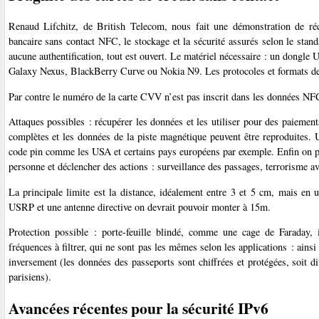
Renaud Lifchitz, de British Telecom, nous fait une démonstration de ré
bancaire sans contact NFC, le stockage et la sécurité assurés selon le st
aucune authentification, tout est ouvert. Le matériel nécessaire : un dongl
Galaxy Nexus, BlackBerry Curve ou Nokia N9. Les protocoles et formats de 
Par contre le numéro de la carte CVV n’est pas inscrit dans les données NFC
Attaques possibles : récupérer les données et les utiliser pour des paiement
complètes et les données de la piste magnétique peuvent être reproduites. U
code pin comme les USA et certains pays européens par exemple. Enfin on pe
personne et déclencher des actions : surveillance des passages, terrorisme av
La principale limite est la distance, idéalement entre 3 et 5 cm, mais en 
USRP et une antenne directive on devrait pouvoir monter à 15m.
Protection possible : porte-feuille blindé, comme une cage de Faraday, 
fréquences à filtrer, qui ne sont pas les mêmes selon les applications : ain
inversement (les données des passeports sont chiffrées et protégées, soit 
parisiens).
Avancées récentes pour la sécurité IPv6