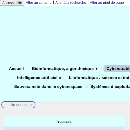
|
|
Aller au contenu
Aller à la recherche
Aller au pied de page
Accessibilité
Accueil
Bioinformatique, algorithmique
Cyberstratég
▼
Intelligence artificielle
L’informatique : science et in
Souveraineté dans le cyberespace
Systèmes d’exploita
Se connecter
Au menu