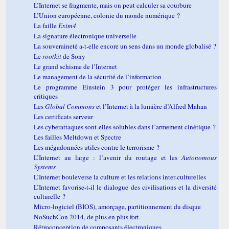
L’Internet se fragmente, mais on peut calculer sa courbure
L’Union européenne, colonie du monde numérique ?
La faille
Exim4
La signature électronique universelle
La souveraineté a-t-elle encore un sens dans un monde globalisé ?
Le
rootkit
de Sony
Le grand schisme de l’Internet
Le management de la sécurité de l’information
Le programme Einstein 3 pour protéger les infrastructures
critiques
Les
Global Commons
et l’Internet à la lumière d’Alfred Mahan
Les certificats serveur
Les cyberattaques sont-elles solubles dans l’armement cinétique ?
Les failles Meltdown et Spectre
Les mégadonnées utiles contre le terrorisme ?
L’Internet au large : l’avenir du routage et les
Autonomous
Systems
L’Internet bouleverse la culture et les relations inter-culturelles
L’Internet favorise-t-il le dialogue des civilisations et la diversité
culturelle ?
Micro-logiciel (BIOS), amorçage, partitionnement du disque
NoSuchCon 2014, de plus en plus fort
Rétroconception de composants électroniques