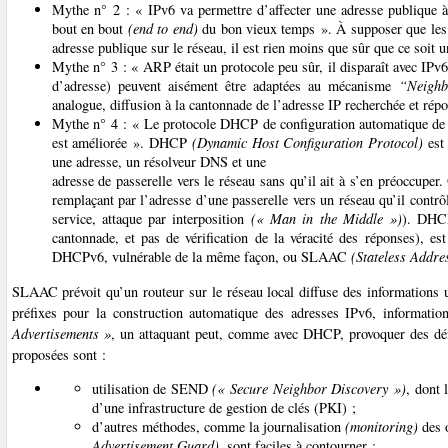
Mythe n° 2 : « IPv6 va permettre d’affecter une adresse publique à
bout en bout
(end to end)
du bon vieux temps ». À supposer que les u
adresse publique sur le réseau, il est rien moins que sûr que ce soit u
Mythe n° 3 : « ARP était un protocole peu sûr, il disparaît avec IPv6
d’adresse) peuvent aisément être adaptées au mécanisme
“Neighb
analogue, diffusion à la cantonnade de l’adresse IP recherchée et rép
Mythe n° 4 : « Le protocole DHCP de configuration automatique de l’a
est améliorée ». DHCP
(Dynamic Host Configuration Protocol)
est 
une adresse, un résolveur DNS et une
adresse de passerelle vers le réseau sans qu’il ait à s’en préoccuper.
remplaçant par l’adresse d’une passerelle vers un réseau qu’il contr
service, attaque par interposition
(« Man in the Middle »)
). DHCP
cantonnade, et pas de vérification de la véracité des réponses), e
DHCPv6, vulnérable de la même façon, ou SLAAC
(Stateless Addre
SLAAC prévoit qu’un routeur sur le réseau local diffuse des informations u
préfixes pour la construction automatique des adresses IPv6, informatio
Advertisements »
, un attaquant peut, comme avec DHCP, provoquer des déni
proposées sont :
utilisation de SEND
(« Secure Neighbor Discovery »)
, dont 
d’une infrastructure de gestion de clés (PKI) ;
d’autres méthodes, comme la journalisation
(monitoring)
des o
Advertisement Guard)
, sont faciles à contourner ;