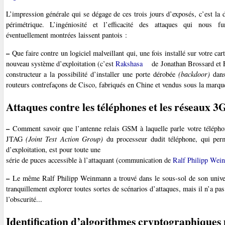
L’impression générale qui se dégage de ces trois jours d’exposés, c’est la d
périmétrique. L’ingéniosité et l’efficacité des attaques qui nous fu
éventuellement montrées laissent pantois :
–
Que faire contre un logiciel malveillant qui, une fois installé sur votre car
nouveau système d’exploitation (c’est
Rakshasa
de Jonathan Brossard et Fl
constructeur a la possibilité d’installer une porte dérobée
(backdoor)
dans
routeurs contrefaçons de Cisco, fabriqués en Chine et vendus sous la marque 
Attaques contre les téléphones et les réseaux 3
–
Comment savoir que l’antenne relais GSM à laquelle parle votre téléphone 
JTAG
(Joint Test Action Group)
du processeur dudit téléphone, qui perm
d’exploitation, est pour toute une
série de puces accessible à l’attaquant (communication de
Ralf Philipp Wei
–
Le même Ralf Philipp Weinmann a trouvé dans le sous-sol de son univers
tranquillement explorer toutes sortes de scénarios d’attaques, mais il n’a pas 
l’obscurité...
Identification d’algorithmes cryptographiques