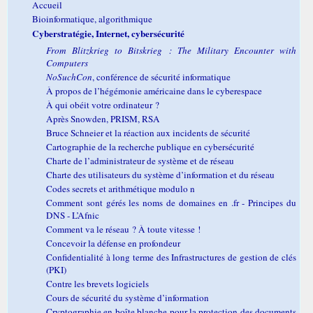
Accueil
Bioinformatique, algorithmique
Cyberstratégie, Internet, cybersécurité
From Blitzkrieg to Bitskrieg : The Military Encounter with
Computers
NoSuchCon
, conférence de sécurité informatique
À propos de l’hégémonie américaine dans le cyberespace
À qui obéit votre ordinateur ?
Après Snowden, PRISM, RSA
Bruce Schneier et la réaction aux incidents de sécurité
Cartographie de la recherche publique en cybersécurité
Charte de l’administrateur de système et de réseau
Charte des utilisateurs du système d’information et du réseau
Codes secrets et arithmétique modulo n
Comment sont gérés les noms de domaines en .fr - Principes du
DNS - L’Afnic
Comment va le réseau ? À toute vitesse !
Concevoir la défense en profondeur
Confidentialité à long terme des Infrastructures de gestion de clés
(PKI)
Contre les brevets logiciels
Cours de sécurité du système d’information
Cryptographie en boîte blanche pour la protection des documents