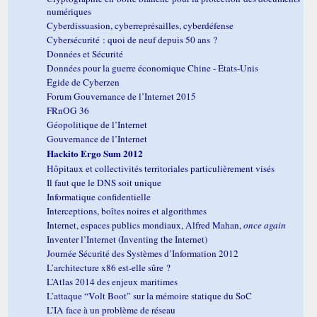
numériques
Cyberdissuasion, cyberreprésailles, cyberdéfense
Cybersécurité : quoi de neuf depuis 50 ans ?
Données et Sécurité
Données pour la guerre économique Chine - États-Unis
Égide de Cyberzen
Forum Gouvernance de l’Internet 2015
FRnOG 36
Géopolitique de l’Internet
Gouvernance de l’Internet
Hackito Ergo Sum 2012
Hôpitaux et collectivités territoriales particulièrement visés
Il faut que le DNS soit unique
Informatique confidentielle
Interceptions, boîtes noires et algorithmes
Internet, espaces publics mondiaux, Alfred Mahan,
once again
Inventer l’Internet (Inventing the Internet)
Journée Sécurité des Systèmes d’Information 2012
L’architecture x86 est-elle sûre ?
L’Atlas 2014 des enjeux maritimes
L’attaque “Volt Boot” sur la mémoire statique du SoC
L’IA face à un problème de réseau