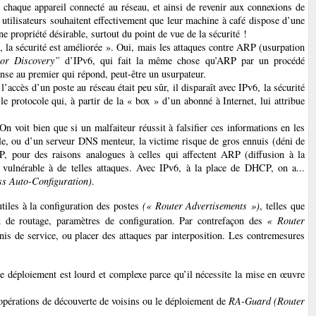
 chaque appareil connecté au réseau, et ainsi de revenir aux connexions de
tilisateurs souhaitent effectivement que leur machine à café dispose d’une
ne propriété désirable, surtout du point de vue de la sécurité !
, la sécurité est améliorée ». Oui, mais les attaques contre ARP (usurpation
or Discovery”
d’IPv6, qui fait la même chose qu’ARP par un procédé
onse au premier qui répond, peut-être un usurpateur.
ccès d’un poste au réseau était peu sûr, il disparaît avec IPv6, la sécurité
le protocole qui, à partir de la « box » d’un abonné à Internet, lui attribue
 On voit bien que si un malfaiteur réussit à falsifier ces informations en les
ôle, ou d’un serveur DNS menteur, la victime risque de gros ennuis (déni de
, pour des raisons analogues à celles qui affectent ARP (diffusion à la
st vulnérable à de telles attaques. Avec IPv6, à la place de DHCP, on a...
ss Auto-Configuration)
.
tiles à la configuration des postes
(« Router Advertisements »)
, telles que
n de routage, paramètres de configuration. Par contrefaçon des
« Router
s de service, ou placer des attaques par interposition. Les contremesures
le déploiement est lourd et complexe parce qu’il nécessite la mise en œuvre
pérations de découverte de voisins ou le déploiement de
RA-Guard (Router