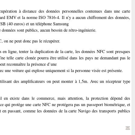
cupération à distance des données personnelles contenues dans une carte
andard EMV et la norme ISO 7816-4. Il n’y a aucun chiffrement des données,
e USB (40 euros) et un téléphone Samsung
données sont publics, aucun besoin de rétro-ingénierie.
, on ne peut donc pas le récupérer.
s en ligne, tenter la duplication de la carte, les données NFC sont presques
ne telle carte clonée pourra être utilisé dans les pays ne demandant pas le
ut reconnaître la présence d’une
ec une voiture qui explose uniquement si la personne visée est présente.
utilisant des amplificateurs on peut monter à 1,5m. Avec un récepteur type
il en existe dans le commerce, mais attention, la protection dépend des
si ce qui protège une carte NFC ne protégera pas un passeport biométrique, et
dit en passant, comme les données de la carte Navigo des transports publics