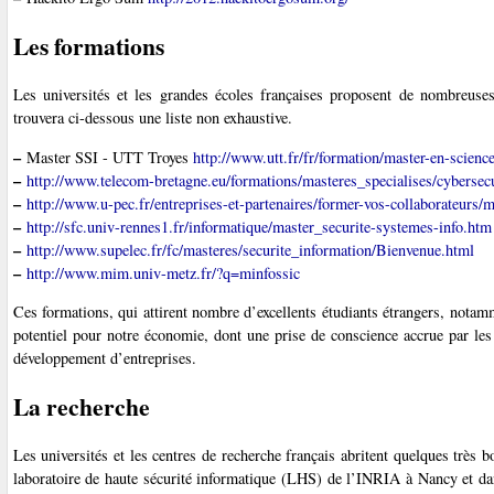
Les formations
Les universités et les grandes écoles françaises proposent de nombreuse
trouvera ci-dessous une liste non exhaustive.
–
Master SSI - UTT Troyes
http://www.utt.fr/fr/formation/master-en-science
–
http://www.telecom-bretagne.eu/formations/masteres_specialises/cybersecu
–
http://www.u-pec.fr/entreprises-et-partenaires/former-vos-collaborateurs
–
http://sfc.univ-rennes1.fr/informatique/master_securite-systemes-info.htm
–
http://www.supelec.fr/fc/masteres/securite_information/Bienvenue.html
–
http://www.mim.univ-metz.fr/?q=minfossic
Ces formations, qui attirent nombre d’excellents étudiants étrangers, nota
potentiel pour notre économie, dont une prise de conscience accrue par les m
développement d’entreprises.
La recherche
Les universités et les centres de recherche français abritent quelques très
laboratoire de haute sécurité informatique (LHS) de l’INRIA à Nancy et da