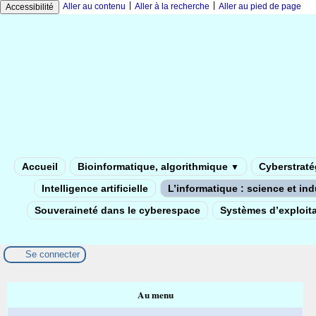
|
|
Aller au contenu
Aller à la recherche
Aller au pied de page
Accessibilité
Accueil
Bioinformatique, algorithmique
Cyberstratég
▼
Intelligence artificielle
L’informatique : science et in
Souveraineté dans le cyberespace
Systèmes d’exploita
Se connecter
Au menu