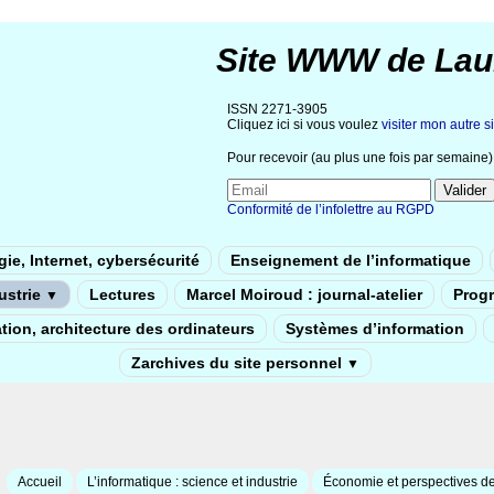
Site WWW de Lau
ISSN 2271-3905
Cliquez ici si vous voulez
visiter mon autre si
Pour recevoir (au plus une fois par semaine) 
Conformité de l’infolettre au RGPD
ie, Internet, cybersécurité
Enseignement de l’informatique
dustrie
Lectures
Marcel Moiroud : journal-atelier
Prog
▼
tion, architecture des ordinateurs
Systèmes d’information
Zarchives du site personnel
▼
Accueil
L’informatique : science et industrie
Économie et perspectives de