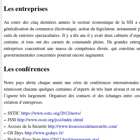
Les entreprises
Au cours des cinq dernières années le secteur économique de la SSI a co
généralisation du commerce électronique, action du législateur, notamment p
suite de sinistres spectaculaires. Il y a dix ans il y avait deux cabinets d’
centaine, et tous ont des carnets de commande pleins. De grandes entrep
entreprises concentrent une masse de compétence élevée, qui constitue u
gouvernementales concernées pourrait encore augmenter.
Les conférences
Notre pays abrite chaque année une série de conférences international
réunissent chacune quelques centaines d’experts de très haut niveau et en mo
l’ignore très largement. Organiser des contacts et des échanges entre ce
création d’entreprises.
–
SSTIC
https://www.sstic.org/2012/news/
–
JSSI
http://www.ossir.org/jssi/index.shtml
–
Assises de la Sécurité
http://www.lesassisesdelasecurite.com/
–
GS Days
http://www.gsdays.fr/
–
Hackito Ergo Sum
http://2012.hackitoergosum.org/