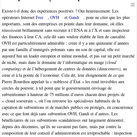
Existe-t-il donc des expériences positives ? Oui heureusement. Les
opérateurs Internet
Free
,
OVH
et
Gandi
, pour ne citer que les plus
importants, sont des entreprises en pointe dans leur domaine, où elles
réussissent brillamment sans recruter à l’ENA ni à l’X et sans inspecteur
des finances à leur CA, cela dit sans vouloir établir de lien de causalité.
OVH est particulièrement admirable : créée il y a une quinzaine d’années
par une famille d’immigrés polonais sans un sou de capital, elle est
aujourd’hui un leader européen et même mondial, et pas sur un petit marché
de niche, mais dans le domaine de l’informatique en nuage
(cloud
computing)
et de l’hébergement de centres de données
(datacenters)
, au
cœur et à la pointe de l’iconomie. Cela dit, leur éloignement de ce que
Pierre Bourdieu appelait la « noblesse d’État » les rend invisibles aux
cercles du pouvoir, à tel point que le gouvernement envisage de
subventionner à hauteur de 75 millions d’euros chacun deux projets de
« cloud souverain », où l’on retrouve les spécialistes habituels de la
captation de subventions et de marchés publics ou protégés, en concurrence
avec ce que font déjà sans subvention OVH, Gandi et d’autres. Les
bénéficiaires de ces subventions scandaleuses ont largement démontré,
depuis des décennies, qu’ils ne savaient pas faire, mais par contre la
composition de leur conseil d’administration est irréprochable : inspection