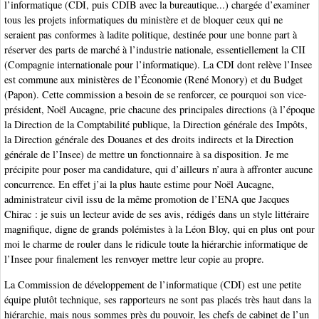
l’informatique (CDI, puis CDIB avec la bureautique...) chargée d’examiner
tous les projets informatiques du ministère et de bloquer ceux qui ne
seraient pas conformes à ladite politique, destinée pour une bonne part à
réserver des parts de marché à l’industrie nationale, essentiellement la CII
(Compagnie internationale pour l’informatique). La CDI dont relève l’Insee
est commune aux ministères de l’Économie (René Monory) et du Budget
(Papon). Cette commission a besoin de se renforcer, ce pourquoi son vice-
président, Noël Aucagne, prie chacune des principales directions (à l’époque
la Direction de la Comptabilité publique, la Direction générale des Impôts,
la Direction générale des Douanes et des droits indirects et la Direction
générale de l’Insee) de mettre un fonctionnaire à sa disposition. Je me
précipite pour poser ma candidature, qui d’ailleurs n’aura à affronter aucune
concurrence. En effet j’ai la plus haute estime pour Noël Aucagne,
administrateur civil issu de la même promotion de l’ENA que Jacques
Chirac : je suis un lecteur avide de ses avis, rédigés dans un style littéraire
magnifique, digne de grands polémistes à la Léon Bloy, qui en plus ont pour
moi le charme de rouler dans le ridicule toute la hiérarchie informatique de
l’Insee pour finalement les renvoyer mettre leur copie au propre.
La Commission de développement de l’informatique (CDI) est une petite
équipe plutôt technique, ses rapporteurs ne sont pas placés très haut dans la
hiérarchie, mais nous sommes près du pouvoir, les chefs de cabinet de l’un