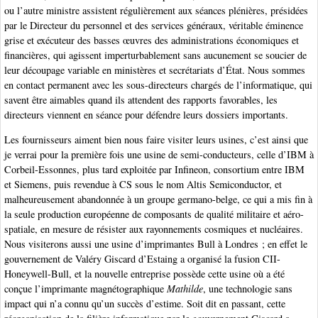
ou l’autre ministre assistent régulièrement aux séances plénières, présidées
par le Directeur du personnel et des services généraux, véritable éminence
grise et exécuteur des basses œuvres des administrations économiques et
financières, qui agissent imperturbablement sans aucunement se soucier de
leur découpage variable en ministères et secrétariats d’État. Nous sommes
en contact permanent avec les sous-directeurs chargés de l’informatique, qui
savent être aimables quand ils attendent des rapports favorables, les
directeurs viennent en séance pour défendre leurs dossiers importants.
Les fournisseurs aiment bien nous faire visiter leurs usines, c’est ainsi que
je verrai pour la première fois une usine de semi-conducteurs, celle d’IBM à
Corbeil-Essonnes, plus tard exploitée par Infineon, consortium entre IBM
et Siemens, puis revendue à CS sous le nom Altis Semiconductor, et
malheureusement abandonnée à un groupe germano-belge, ce qui a mis fin à
la seule production européenne de composants de qualité militaire et aéro-
spatiale, en mesure de résister aux rayonnements cosmiques et nucléaires.
Nous visiterons aussi une usine d’imprimantes Bull à Londres ; en effet le
gouvernement de Valéry Giscard d’Estaing a organisé la fusion CII-
Honeywell-Bull, et la nouvelle entreprise possède cette usine où a été
conçue l’imprimante magnétographique
Mathilde
, une technologie sans
impact qui n’a connu qu’un succès d’estime. Soit dit en passant, cette