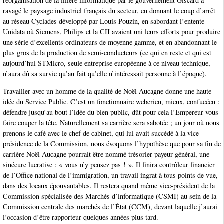
réorganisation de la filière informatique par le gouvernement Giscard a
ravagé le paysage industriel français du secteur, en donnant le coup d’arrêt
au réseau Cyclades développé par Louis Pouzin, en sabordant l’entente
Unidata où Siemens, Philips et la CII avaient uni leurs efforts pour produire
une série d’excellents ordinateurs de moyenne gamme, et en abandonnant le
plus gros de la production de semi-conducteurs (ce qui en reste et qui est
aujourd’hui STMicro, seule entreprise européenne à ce niveau technique,
n’aura dû sa survie qu’au fait qu’elle n’intéressait personne à l’époque).
Travailler avec un homme de la qualité de Noël Aucagne donne une haute
idée du Service Public. C’est un fonctionnaire weberien, mieux, confucéen :
défendre jusqu’au bout l’idée du bien public, dût pour cela l’Empereur vous
faire couper la tête. Naturellement sa carrière sera sabotée ; un jour où nous
prenons le café avec le chef de cabinet, qui lui avait succédé à la vice-
présidence de la Commission, nous évoquons l’hypothèse que pour sa fin de
carrière Noël Aucagne pourrait être nommé trésorier-payeur général, une
sinécure lucrative : « vous n’y pensez pas ! ». Il finira contrôleur financier
de l’Office national de l’immigration, un travail ingrat à tous points de vue,
dans des locaux épouvantables. Il restera quand même vice-président de la
Commission spécialisée des Marchés d’informatique (CSMI) au sein de la
Commission centrale des marchés de l’État (CCM), devant laquelle j’aurai
l’occasion d’être rapporteur quelques années plus tard.