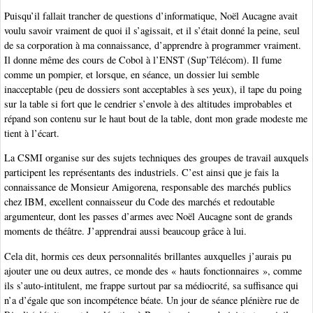
Puisqu’il fallait trancher de questions d’informatique, Noël Aucagne avait
voulu savoir vraiment de quoi il s’agissait, et il s’était donné la peine, seul
de sa corporation à ma connaissance, d’apprendre à programmer vraiment.
Il donne même des cours de Cobol à l’ENST (Sup’Télécom). Il fume
comme un pompier, et lorsque, en séance, un dossier lui semble
inacceptable (peu de dossiers sont acceptables à ses yeux), il tape du poing
sur la table si fort que le cendrier s’envole à des altitudes improbables et
répand son contenu sur le haut bout de la table, dont mon grade modeste me
tient à l’écart.
La CSMI organise sur des sujets techniques des groupes de travail auxquels
participent les représentants des industriels. C’est ainsi que je fais la
connaissance de Monsieur Amigorena, responsable des marchés publics
chez IBM, excellent connaisseur du Code des marchés et redoutable
argumenteur, dont les passes d’armes avec Noël Aucagne sont de grands
moments de théâtre. J’apprendrai aussi beaucoup grâce à lui.
Cela dit, hormis ces deux personnalités brillantes auxquelles j’aurais pu
ajouter une ou deux autres, ce monde des « hauts fonctionnaires », comme
ils s’auto-intitulent, me frappe surtout par sa médiocrité, sa suffisance qui
n’a d’égale que son incompétence béate. Un jour de séance plénière rue de