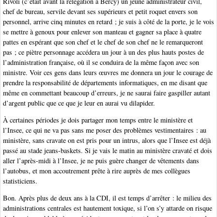
Rivoli (c’était avant la relégation à Bercy) un jeune administrateur civil,
chef de bureau, servile devant ses supérieurs et petit roquet envers son
personnel, arrive cinq minutes en retard ; je suis à côté de la porte, je le vois
se mettre à genoux pour enlever son manteau et gagner sa place à quatre
pattes en espérant que son chef et le chef de son chef ne le remarqueront
pas ; ce piètre personnage accédera un jour à un des plus hauts postes de
l’administration française, où il se conduira de la même façon avec son
ministre. Voir ces gens dans leurs œuvres me donnera un jour le courage de
prendre la responsabilité de départements informatiques, en me disant que
même en commettant beaucoup d’erreurs, je ne saurai faire gaspiller autant
d’argent public que ce que je leur en aurai vu dilapider.
À certaines périodes je dois partager mon temps entre le ministère et
l’Insee, ce qui ne va pas sans me poser des problèmes vestimentaires : au
ministère, sans cravate on est pris pour un intrus, alors que l’Insee est déjà
passé au stade jeans-baskets. Si je vais le matin au ministère cravaté et dois
aller l’après-midi à l’Insee, je ne puis guère changer de vêtements dans
l’autobus, et mon accoutrement prête à rire auprès de mes collègues
statisticiens.
Bon. Après plus de deux ans à la CDI, il est temps d’arrêter : le milieu des
administrations centrales est hautement toxique, si l’on s’y attarde on risque