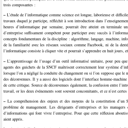
trois composantes :
–
L’étude de l’informatique comme science est longue, laborieuse et difficil
travaux duquel je participe, réfléchit à son introduction dans l’enseignement
heures d’informatique par semaine, pourrait être atteint en terminale u
d’entreprise suffisament compétent pour participer avec succès à l’informa
concepts fondamentaux de la discipline : algorithme, langage, machine, infor
de la familiarité avec les réseaux sociaux comme Facebook, ni de la dext
l’informatique consiste à cliquer vite et pourrait s’apprendre en huit jours, et
–
L’apprentissage de l’usage d’un outil informatisé unitaire, pour peu que l
agents des guichets de la SNCF maîtrisent correctement leur système d’i
lorsque l’on a négligé la conduite du changement ou si l’on suppose que le m
des déconvenues. Il y a aussi des logiciels dont l’interface homme-machine 
de cette critique. Source de déconvenues également, la confusion entre l’int
travail, or les deux événements sont souvent concomitants, et ce n’est certes 
–
La compréhension des enjeux et des moyens de la constitution d’un Sys
problème de management. Les dirigeants d’entreprises et les managers de
d’informations qui font vivre l’entreprise. Pour que cette réflexion aboutiss
aient appris.