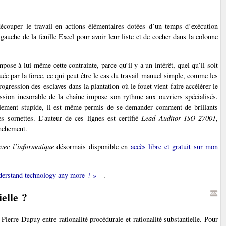
découper le travail en actions élémentaires dotées d’un temps d’exécution
e gauche de la feuille Excel pour avoir leur liste et de cocher dans la colonne
pose à lui-même cette contrainte, parce qu’il y a un intérêt, quel qu’il soit
quée par la force, ce qui peut être le cas du travail manuel simple, comme les
gression des esclaves dans la plantation où le fouet vient faire accélérer le
ression inexorable de la chaîne impose son rythme aux ouvriers spécialisés.
implement stupide, il est même permis de se demander comment de brillants
s sornettes. L’auteur de ces lignes est certifié
Lead Auditor ISO 27001
,
anchement.
vec l’informatique
désormais disponible en
accès libre et gratuit sur mon
derstand technology any more ? »
.
elle ?
Pierre Dupuy entre rationalité procédurale et rationalité substantielle. Pour