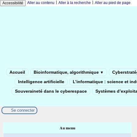
|
|
Aller au contenu
Aller à la recherche
Aller au pied de page
Accessibilité
Accueil
Bioinformatique, algorithmique
Cyberstratég
▼
Intelligence artificielle
L’informatique : science et in
Souveraineté dans le cyberespace
Systèmes d’exploita
Se connecter
Au menu