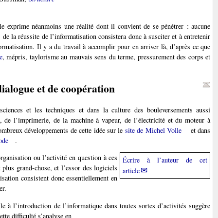
lle exprime néanmoins une réalité dont il convient de se pénétrer : aucune
s de la réussite de l’informatisation consistera donc à susciter et à entretenir
ormatisation. Il y a du travail à accomplir pour en arriver là, d’après ce que
e
, mépris, taylorisme au mauvais sens du terme, pressurement des corps et
 dialogue et de coopération
 sciences et les techniques et dans la culture des bouleversements aussi
, de l’imprimerie, de la machine à vapeur, de l’électricité et du moteur à
 nombreux développements de cette idée sur le
site de Michel Volle
et dans
ode
.
rganisation ou l’activité en question à ces
Écrire à l’auteur de cet
 plus grand-chose, et l’essor des logiciels
article
tisation consistent donc essentiellement en
er.
e à l’introduction de l’informatique dans toutes sortes d’activités suggère
ette difficulté s’analyse en