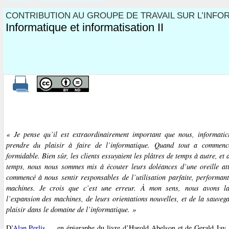
CONTRIBUTION AU GROUPE DE TRAVAIL SUR L’INFO
Informatique et informatisation II
« Je pense qu’il est extraordinairement important que nous, informatic
prendre du plaisir à faire de l’informatique. Quand tout a commencé
formidable. Bien sûr, les clients essuyaient les plâtres de temps à autre, et
temps, nous nous sommes mis à écouter leurs doléances d’une oreille at
commencé à nous sentir responsables de l’utilisation parfaite, performante
machines. Je crois que c’est une erreur. À mon sens, nous avons la
l’expansion des machines, de leurs orientations nouvelles, et de la sauveg
plaisir dans le domaine de l’informatique. »
D’
Alan Perlis
, en épigraphe du livre d’Harold Abelson et de Gerald Ja