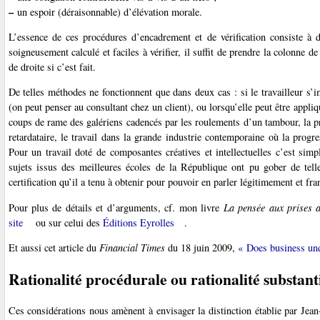
–
un espoir (déraisonnable) d’élévation morale.
L’essence de ces procédures d’encadrement et de vérification consiste à 
soigneusement calculé et faciles à vérifier, il suffit de prendre la colonne d
de droite si c’est fait.
De telles méthodes ne fonctionnent que dans deux cas : si le travailleur s’im
(on peut penser au consultant chez un client), ou lorsqu’elle peut être appli
coups de rame des galériens cadencés par les roulements d’un tambour, la pro
retardataire, le travail dans la grande industrie contemporaine où la prog
Pour un travail doté de composantes créatives et intellectuelles c’est s
sujets issus des meilleures écoles de la République ont pu gober de telle
certification qu’il a tenu à obtenir pour pouvoir en parler légitimement et fr
Pour plus de détails et d’arguments, cf. mon livre
La pensée aux prises a
site
ou sur celui des
Éditions Eyrolles
.
Et aussi cet article du
Financial Times
du 18 juin 2009,
« Does business un
Rationalité procédurale ou rationalité substanti
Ces considérations nous amènent à envisager la distinction établie par Jean-