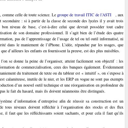
e, comme celle de toute science. Le
groupe de travail ITIC de l’ASTI
, aux
 secondaire : si à partir de la classe de seconde des lycées il y avait trois
n bon niveau de base, c’est-à-dire celui que devrait posséder tout cadre
tisation de son domaine professionnel. Il s’agit bien de l’étude des quatre
mation, pas de l’apprentissage de l’usage de tel ou tel outil informatisé, ni
érité dans le maniement de l’iPhone. L’idée, répandue par les usages, que
 que d’ailleurs les enfants en fournissent la preuve, est des plus nuisibles.
’on se donne la peine de l’organiser, atteint facilement son objectif : les
nformation de commercialisation, ceux des banques également. Évidemment
aniement du traitement de texte ou du tableur est « intuitif », on s’expose à
est calamiteuse, inutile de le nier, et les ERP en vogue ne sont pas exempts
roduction d’un nouvel outil technique et une réorganisation en profondeur du
pas le fait du hasard, mais ils doivent néanmoins être distingués.
tème d’information d’entreprise afin de réussir sa construction est un
 tous niveaux doivent réfléchir à l’organisation des stocks et des flux
e, il faut que les réfléchissants soient sachants, et pour cela il faut qu’ils