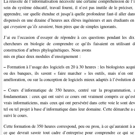
La réussite de l’informatisation nécessite une certaine compréhension de l’i
sein du système éducatif, travail fourni, il n’est pas inutile de le préciser
apprendre, sur quelle étendue et jusqu’à quelle profondeur faut-il aller da
dispensés en une dizaine d’heures aux élèves ingénieurs et aux étudiants en
qui
croyaient qu’ils savaient
, bien pires que de simples ignorants.
J’ai eu l’occasion d’essayer de répondre à ces questions pendant les dix 
chercheurs en biologie de comprendre ce qu’ils faisaient en utilisant 
construction d’arbres phylogénétiques. Nous avons
mis en place deux modules d’enseignement :
–
Formation à l’usage des logiciels en 20 à 30 heures : les biologistes acq
ou des banques, ils savent « faire marcher » les outils, mais n’en ont 
amélioration, ou sur la conception de logiciels mieux adaptés à l’évolution d
–
Cours d’informatique de 350 heures, centré sur la programmation, avec
fondamentaux : ceux qui ont suivi ce cours ont vraiment compris ce qu’est 
vrais informaticiens, mais ceux qui ont persévéré dans cette voie le sont d
tel ou tel projet à base d’informatique dans leur domaine. Cette démarche a 
suivi le cours.
Cette formation de 350 heures correspond, peu ou prou, à ce qu’auraient à ac
ce que devrait savoir tout cadre d’entreprise pour comprendre ce qui se