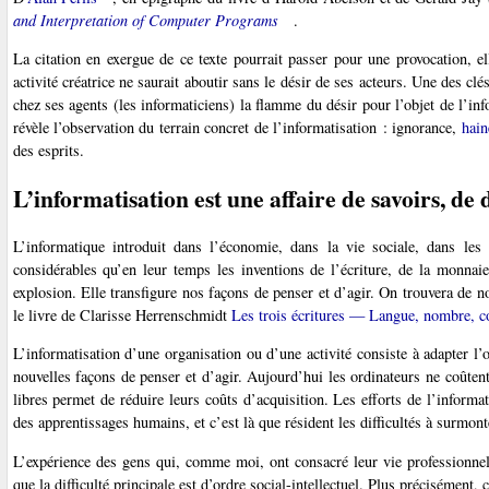
and Interpretation of Computer Programs
.
La citation en exergue de ce texte pourrait passer pour une provocation, e
activité créatrice ne saurait aboutir sans le désir de ses acteurs. Une des clé
chez ses agents (les informaticiens) la flamme du désir pour l’objet de l’inf
révèle l’observation du terrain concret de l’informatisation : ignorance,
hain
des esprits.
L’informatisation est une affaire de savoirs, de
L’informatique introduit dans l’économie, dans la vie sociale, dans les
considérables qu’en leur temps les inventions de l’écriture, de la monnaie
explosion. Elle transfigure nos façons de penser et d’agir. On trouvera de
le livre de Clarisse Herrenschmidt
Les trois écritures — Langue, nombre, c
L’informatisation d’une organisation ou d’une activité consiste à adapter l’o
nouvelles façons de penser et d’agir. Aujourd’hui les ordinateurs ne coûtent
libres permet de réduire leurs coûts d’acquisition. Les efforts de l’informa
des apprentissages humains, et c’est là que résident les difficultés à surmont
L’expérience des gens qui, comme moi, ont consacré leur vie professionnell
que la difficulté principale est d’ordre social-intellectuel. Plus précisément, c