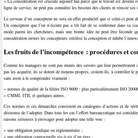
« La considération est cruciale aujourd’hui parce que le travail est devenu e
ligne de service, ne peut pas connaître les besoins des clients ni réussir ses 
Le cerveau d’un concepteur ne sera en effet productif que si celui-ci peut di
Un concepteur que l’on n’écoute pas a tôt fait de se renfermer dans sa coq
mode parmi les chercheurs, mais une bonne idée ne peut être féconde que
considération envers les concepteurs stérilise la conception et inhibe l’innov
Les fruits de l’incompétence : procédures et co
Comme les managers ne sont pas munis des savoirs qui leur permettraient d’
pas les acquérir, ils se dotent de moyens propres, croient-ils, à contrôler le p
sans avoir à le comprendre vraiment :
–
normes de qualité de la filière ISO 9000 : plus particulièrement ISO 20000
–
CMMI, ITIL et quelques autres.
Ces normes et ces démarches consistent en catalogues d’actions et de vérific
désireuse de l’adopter. Dans tous les cas l’effort bureaucratique est considérab
raisons sérieuses à envisager pour adopter une telle voie :
–
une obligation juridique ou réglementaire ;
–
une obligation contractuelle vis-à-vis d’un tiers ;