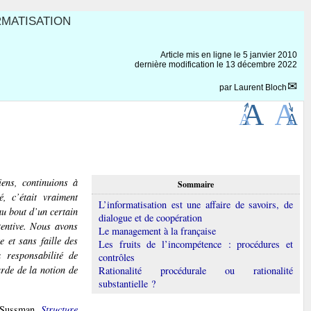
RMATISATION
Article mis en ligne le
5 janvier 2010
dernière modification le 13 décembre 2022
par
Laurent Bloch
iens, continuions à
Sommaire
, c’était vraiment
L’informatisation est une affaire de savoirs, de
 au bout d’un certain
dialogue et de coopération
tentive. Nous avons
Le management à la française
 et sans faille des
Les fruits de l’incompétence : procédures et
 responsabilité de
contrôles
arde de la notion de
Rationalité procédurale ou rationalité
substantielle ?
y Sussman,
Structure