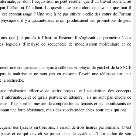
nformatique, dont l’acquisition ne peut résulter que d’un travail soutenu au
, par l’élève ou l’étudiant. La question se pose alors de savoir : que faut-il
ns cet apprentissage ? Une voie à ne pas suivre : celle des cours de Fortran
 physique d’il y a quarante ans, et qui produisaient des promotions de gens
ans que j’ai passés à l’Institut Pasteur. Il s’agissait de permettre à des
des logiciels d’analyse de séquences, de modélisation moléculaire et de
uièrent une compétence analogue à celle des employés de guichet de la SNCF
pas la maîtrise et ne sont pas en mesure d’avoir une réflexion sur leur
e la recherche.
 réalisation effective de petits projets, et l’acquisition des concepts
l’informatique et ce qu’ils peuvent en attendre ; ils ne sont pas encore de
evenus. Tous sont en mesure de comprendre les tenants et les aboutissants de
connu une forte résistance, mais des succès indéniables pour ceux qui ont
quérir des lycéens en trois ans, à raison de trois heures par semaine. C’est
 passe et ce qui devrait se passer dans le système d’information de son