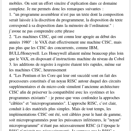
mobiles. On sent un effort sincère d’explication dans ce domaine
complexe. Je me permets donc les remarques suivantes :
1. "un programme assembleur n’est pas un texte dont la composition
serait laissée à la discrétion du programmeur, la disposition du texte
correspond à sa disposition dans la mémoire de l’ordinateur." :
j’avoue ne pas comprendre cette phrase
2. "Les machines CISC, qui ont connu leur apogée au début des
années 1980" : le VAX était effectivement une machine CISC, mais
pas plus que les CISC des concurrents, comme IBM,
BULL/Honeywell. Les Honeywell allaient même beaucoup plus loin
que le VAX, en disposant d’instructions machine du niveau du Cobol
3. les additions de registre à registre étaient très rapides, même sur
les machines CISC, heureusement
4. "Les Pentium et les Core qui leur ont succédé sont en fait des
processeurs constitués d’un noyau RISC autour duquel des circuits
supplémentaires et du micro-code simulent l’ancienne architecture
CISC afin de préserver la compatibilité avec les systèmes et les
programmes existants" : je pense que vous confondez la approches
"câblées" et "microprogrammées". L’approche RISC, c’est clair,
conduit à des matériels plus simples. Mais de tout temps, les
implémentations CISC ont été, soit câblées pour le haut de gamme,
soit microprogrammées pour les puissances inférieures, le "noyau"
microprogrammé" n’étant pas nécessairement RISC (à l’époque le
RISC n’existait pas nécessairement). Je suppose que le RISC a