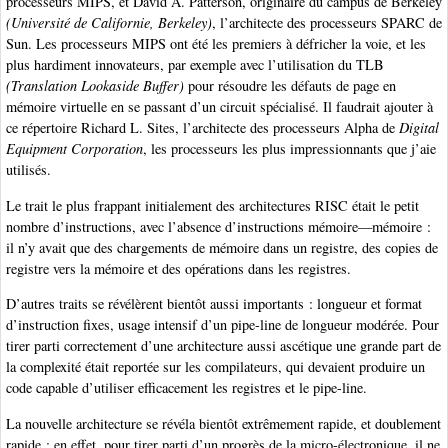
processeurs MIPS, et David A. Patterson, originaire du campus de Berkeley
(Université de Californie, Berkeley)
, l’architecte des processeurs SPARC de
Sun. Les processeurs MIPS ont été les premiers à défricher la voie, et les
plus hardiment innovateurs, par exemple avec l’utilisation du TLB
(Translation Lookaside Buffer)
pour résoudre les défauts de page en
mémoire virtuelle en se passant d’un circuit spécialisé. Il faudrait ajouter à
ce répertoire Richard L. Sites, l’architecte des processeurs Alpha de
Digital
Equipment Corporation
, les processeurs les plus impressionnants que j’aie
utilisés.
Le trait le plus frappant initialement des architectures RISC était le petit
nombre d’instructions, avec l’absence d’instructions mémoire—mémoire :
il n’y avait que des chargements de mémoire dans un registre, des copies de
registre vers la mémoire et des opérations dans les registres.
D’autres traits se révélèrent bientôt aussi importants : longueur et format
d’instruction fixes, usage intensif d’un pipe-line de longueur modérée. Pour
tirer parti correctement d’une architecture aussi ascétique une grande part de
la complexité était reportée sur les compilateurs, qui devaient produire un
code capable d’utiliser efficacement les registres et le pipe-line.
La nouvelle architecture se révéla bientôt extrêmement rapide, et doublement
rapide : en effet, pour tirer parti d’un progrès de la micro-électronique, il ne