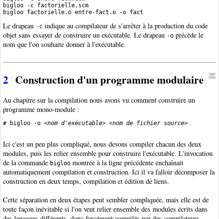
bigloo -c factorielle.scm

Le drapeau
indique au compilateur de s'arrêter à la production du code
-c
objet sans essayer de construire un exécutable. Le drapeau
précède le
-o
nom que l'on souhaite donner à l'exécutable.
2
Construction d'un programme modulaire
Au chapitre sur la compilation nous avons vu comment construire un
programme mono-module :
# bigloo -o <
nom d'exécutable
> <
nom de fichier source
>         
Ici c'est un peu plus compliqué, nous devons compiler chacun des deux
modules
, puis les relier ensemble pour construire l'exécutable. L'invocation
de la commande
montrée à la ligne précédente enchaînait
bigloo
automatiquement compilation et construction. Ici il va falloir décomposer la
construction en deux temps, compilation et édition de liens
.
Cette séparation en deux étapes peut sembler compliquée, mais elle est de
toute façon inévitable si l'on veut relier ensemble des modules écrits dans
des langages différents, donc forcément compilés par des compilateurs