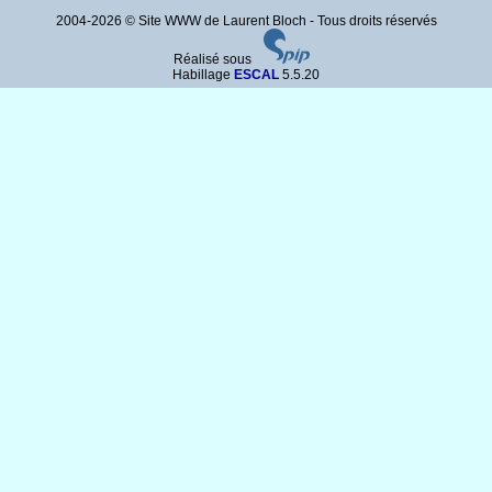
2004-2026 © Site WWW de Laurent Bloch - Tous droits réservés
Réalisé sous
Habillage
ESCAL
5.5.20