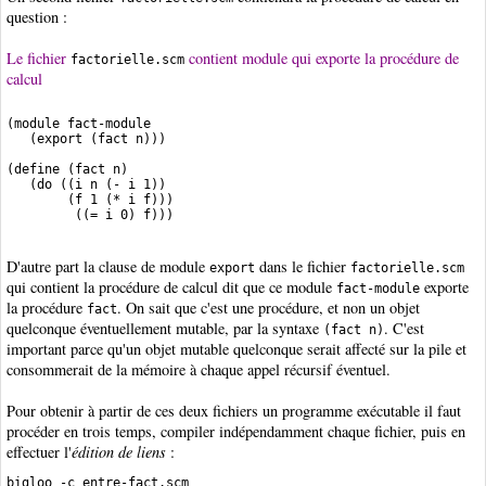
question :
Le fichier
contient module qui exporte la procédure de
factorielle.scm
calcul
(module fact-module

   (export (fact n)))

(define (fact n)

   (do ((i n (- i 1))

        (f 1 (* i f)))

D'autre part la clause de module
dans le fichier
export
factorielle.scm
qui contient la procédure de calcul dit que ce module
exporte
fact-module
la procédure
. On sait que c'est une procédure, et non un objet
fact
quelconque éventuellement mutable, par la syntaxe
. C'est
(fact n)
important parce qu'un objet mutable quelconque serait affecté sur la pile et
consommerait de la mémoire à chaque appel récursif éventuel.
Pour obtenir à partir de ces deux fichiers un programme exécutable il faut
procéder en trois temps, compiler indépendamment chaque fichier, puis en
effectuer l'
édition de liens
:
bigloo -c entre-fact.scm
