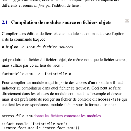
différents et réunis
in fine
par l'édition de liens.
2.1
Compilation de modules source en fichiers objets
Compiler sans édition de liens chaque module se commande avec l'option
-
de la commande
:
c
bigloo
# bigloo -c <
nom de fichier source
>

qui produira un fichier dit fichier objet, de même nom que le fichier source,
mais suffixé par
au lieu de
:
.o
.scm
->
factorielle.scm  
Pour compiler un module
qui importe des choses d'un module
il faut
m
n
indiquer au compilateur dans quel fichier se trouve
. Ceci peut se faire
n
directement dans les clauses de module comme dans l'exemple ci-dessus
mais il est préférable de rédiger un fichier de contrôle dit
qui
access-file
contient les correspondances module-fichier sous la forme suivante :
donne les fichiers contenant les modules.
access-file.scm
((fact-module "factorielle.scm")

 (entre-fact-module "entre-fact.scm"))