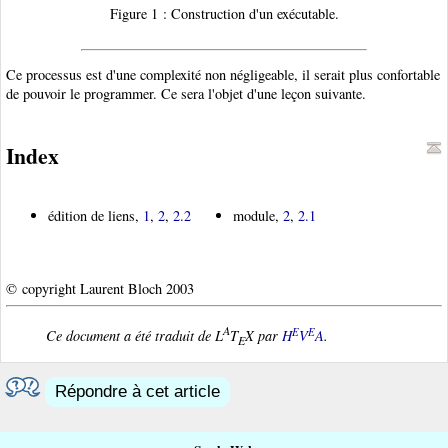
Figure 1 : Construction d'un exécutable.
Ce processus est d'une complexité non négligeable, il serait plus confortable
de pouvoir le programmer. Ce sera l'objet d'une leçon suivante.
Index
édition de liens,
1
,
2
,
2.2
module,
2
,
2.1
© copyright Laurent Bloch 2003
A
E
E
Ce document a été traduit de L
T
X par
H
V
A
.
E
Répondre à cet article