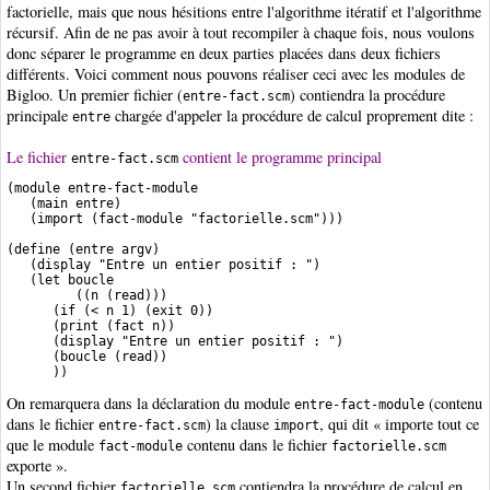
factorielle, mais que nous hésitions entre l'algorithme itératif et l'algorithme
récursif. Afin de ne pas avoir à tout recompiler à chaque fois, nous voulons
donc séparer le programme en deux parties placées dans deux fichiers
différents. Voici comment nous pouvons réaliser ceci avec les modules de
Bigloo. Un premier fichier (
) contiendra la procédure
entre-fact.scm
principale
chargée d'appeler la procédure de calcul proprement dite :
entre
Le fichier
contient le programme principal
entre-fact.scm
(module entre-fact-module

   (main entre)

   (import (fact-module "factorielle.scm")))

(define (entre argv)

   (display "Entre un entier positif : ")

   (let boucle

         ((n (read)))

      (if (< n 1) (exit 0))

      (print (fact n))

      (display "Entre un entier positif : ")

      (boucle (read))

On remarquera dans la déclaration du module
(contenu
entre-fact-module
dans le fichier
) la clause
, qui dit « importe tout ce
entre-fact.scm
import
que le module
contenu dans le fichier
fact-module
factorielle.scm
exporte ».
Un second fichier
contiendra la procédure de calcul en
factorielle.scm