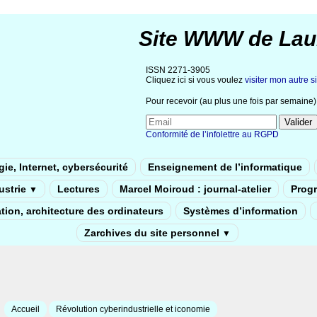
Site WWW de Lau
ISSN 2271-3905
Cliquez ici si vous voulez
visiter mon autre si
Pour recevoir (au plus une fois par semaine) 
Conformité de l’infolettre au RGPD
ie, Internet, cybersécurité
Enseignement de l’informatique
dustrie
Lectures
Marcel Moiroud : journal-atelier
Prog
▼
tion, architecture des ordinateurs
Systèmes d’information
Zarchives du site personnel
▼
Accueil
Révolution cyberindustrielle et iconomie