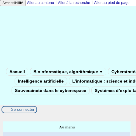
|
|
Aller au contenu
Aller à la recherche
Aller au pied de page
Accessibilité
Accueil
Bioinformatique, algorithmique
Cyberstratég
▼
Intelligence artificielle
L’informatique : science et in
Souveraineté dans le cyberespace
Systèmes d’exploita
Se connecter
Au menu