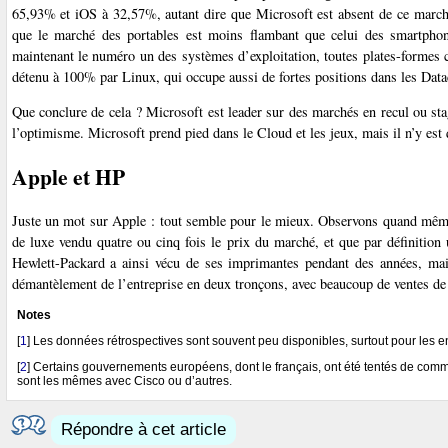
65,93% et iOS à 32,57%, autant dire que Microsoft est absent de ce marché
que le marché des portables est moins flambant que celui des smartphon
maintenant le numéro un des systèmes d’exploitation, toutes plates-formes c
détenu à 100% par Linux, qui occupe aussi de fortes positions dans les Datac
Que conclure de cela ? Microsoft est leader sur des marchés en recul ou sta
l’optimisme. Microsoft prend pied dans le Cloud et les jeux, mais il n’y est
Apple et HP
Juste un mot sur Apple : tout semble pour le mieux. Observons quand même 
de luxe vendu quatre ou cinq fois le prix du marché, et que par définition 
Hewlett-Packard a ainsi vécu de ses imprimantes pendant des années, mais
démantèlement de l’entreprise en deux tronçons, avec beaucoup de ventes de f
Notes
[
1
]
Les données rétrospectives sont souvent peu disponibles, surtout pour les e
[
2
]
Certains gouvernements européens, dont le français, ont été tentés de commet
sont les mêmes avec Cisco ou d’autres.
Répondre à cet article