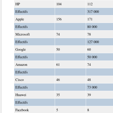
HP
104
112
Effectifs
317 000
Apple
156
171
Effectifs
80 000
Microsoft
74
78
Effectifs
127 000
Google
50
60
Effectifs
50 000
Amazon
61
74
Effectifs
Cisco
46
48
Effectifs
73 000
Huawei
35
39
Effectifs
Facebook
5
8