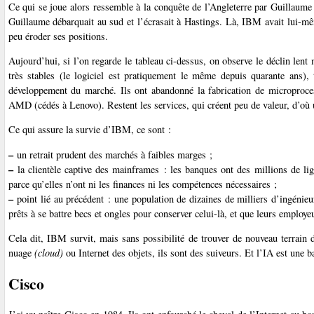
Ce qui se joue alors ressemble à la conquête de l’Angleterre par Guillaume
Guillaume débarquait au sud et l’écrasait à Hastings. Là, IBM avait lui-mê
peu éroder ses positions.
Aujourd’hui, si l’on regarde le tableau ci-dessus, on observe le déclin lent
très stables (le logiciel est pratiquement le même depuis quarante ans),
développement du marché. Ils ont abandonné la fabrication de microproces
AMD (cédés à Lenovo). Restent les services, qui créent peu de valeur, d’où 
Ce qui assure la survie d’IBM, ce sont :
–
un retrait prudent des marchés à faibles marges ;
–
la clientèle captive des mainframes : les banques ont des millions de li
parce qu’elles n’ont ni les finances ni les compétences nécessaires ;
–
point lié au précédent : une population de dizaines de milliers d’ingénieu
prêts à se battre becs et ongles pour conserver celui-là, et que leurs employ
Cela dit, IBM survit, mais sans possibilité de trouver de nouveau terrain 
nuage
(cloud)
ou Internet des objets, ils sont des suiveurs. Et l’IA est une 
Cisco