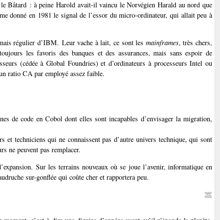
 le Bâtard : à peine Harold avait-il vaincu le Norvégien Harald au nord que
me donné en 1981 le signal de l’essor du micro-ordinateur, qui allait peu à
 mais régulier d’IBM. Leur vache à lait, ce sont les
mainframes
, très chers,
 toujours les favoris des banques et des assurances, mais sans espoir de
seurs (cédée à Global Foundries) et d’ordinateurs à processeurs Intel ou
un ratio CA par employé assez faible.
gnes de code en Cobol dont elles sont incapables d’envisager la migration,
rs et techniciens qui ne connaissent pas d’autre univers technique, qui sont
eurs ne peuvent pas remplacer.
d’expansion. Sur les terrains nouveaux où se joue l’avenir, informatique en
baudruche sur-gonflée qui coûte cher et rapportera peu.