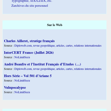
Typographie, TeX/LaTeX, etc.
Zarchives du site personnel
Sur le Web
Charles Ailleret, stratège français
Source :
Diploweb.com, revue geopolitique, articles, cartes, relations internationales
InterCERT France (Juillet 2026)
Source :
NoLimitSecu
André Beaufre et l’Institut Français d’Etudes (…)
Source :
Diploweb.com, revue geopolitique, articles, cartes, relations internationales
Hors Série – Vol 501 d’Ariane 5
Source :
NoLimitSecu
Vulnpocalypse
Source :
NoLimitSecu