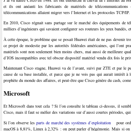
J’ai vu naître Cisco en 1984. Ils ont enfourché le cheval de l’Internet au b
et ils ont anéanti les fabricants de matériels de télécommunication
télécommunications allaient migrer vers l’Internet et les protocoles TCP/IP.
En 2010, Cisco régnait sans partage sur le marché des équipements de t
milliers d’ingénieurs qui savaient configurer ses routeurs les yeux bandés, et
À cette époque, le problème que se posait Huawei était de ne pas devenir trop
ce projet de modestie par les autorités fédérales américaines, qui l’ont 
matériels sont non seulement bien moins chers, mai aussi de meilleure quali
d’IOS incompatibles avec tel obscur dispositif matériel vendu dix fois le p
Maintenant Cisco stagne, Huawei va de l’avant, suivi par ZTE et par le p
cause de sa base installée, et parce que je ne vois pas qui aurait intérêt à l
prophète du monde des affaires, et peut-être que Cisco génère du cash, comm
Microsoft
Et Microsoft dans tout cela ? Si l’on consulte le tableau ci-dessus, il se
Cisco, mais il faut se méfier des variations sur d’aussi courtes périodes, qui
Si l’on observe les
parts de marché des systèmes d’exploitation
pour ordi
macOS à 8,81%, Linux à 2,32% : on peut parler d’hégémonie. Mais si on reg