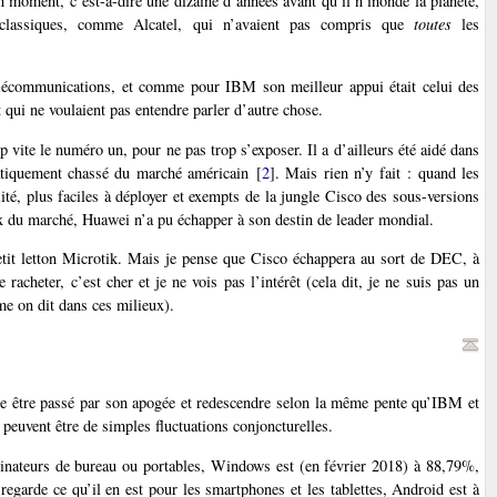
on moment, c’est-à-dire une dizaine d’années avant qu’il n’inonde la planète,
s classiques, comme Alcatel, qui n’avaient pas compris que
toutes
les
élécommunications, et comme pour IBM son meilleur appui était celui des
 qui ne voulaient pas entendre parler d’autre chose.
 vite le numéro un, pour ne pas trop s’exposer. Il a d’ailleurs été aidé dans
pratiquement chassé du marché américain
[
2
]
. Mais rien n’y fait : quand les
té, plus faciles à déployer et exempts de la jungle Cisco des sous-versions
rix du marché, Huawei n’a pu échapper à son destin de leader mondial.
etit letton Microtik. Mais je pense que Cisco échappera au sort de DEC, à
e racheter, c’est cher et je ne vois pas l’intérêt (cela dit, je ne suis pas un
e on dit dans ces milieux).
mble être passé par son apogée et redescendre selon la même pente qu’IBM et
 peuvent être de simples fluctuations conjoncturelles.
nateurs de bureau ou portables, Windows est (en février 2018) à 88,79%,
arde ce qu’il en est pour les smartphones et les tablettes, Android est à