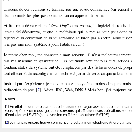
Chacune de ces réunions se termine par une revue commentée (en général pa
des moments les plus passionnants, on en apprend de belles.
Et là : on a découvert un
“Zero Day”
dans Exim4, le logiciel de relais d
jamais été découverte, et que le malfaiteur qui la met au jour peut donc ex
repérer et la correction de la vulnérabilité ne tarde pas à sortir. Mais j
n’ai pas mis mon système à jour. Fatale erreur !
Je rentre chez moi, me connecte à mon serveur : il n’y a malheureusement
mis ma machine en quarantaine. Les journaux révèlent plusieurs action
fondamentales du système ont été remplacées par des fichiers dotés de propri
tout effacer et de reconfigurer la machine à partir de zéro, ce que je fais l
Instruit par l’expérience, je mets en place un système moins clinquant mais pl
redirection de port
[
2
]
. Adieu, IRC, Web, DNS ! Mais bon, j’ai toujours mon 
Notes
[
1
]
En effet le courrier électronique fonctionne de façon asymétrique. Le mécanism
vous expédiez un message, et les serveurs qui effectuent ces opérations sont e
d’émission est SMTP (ou sa version chiffrée et sécurisée SMTPS).
[
2
]
Je n’ai pas encore trouvé comment dire cela à mon téléphone Android, mais 