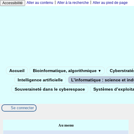
|
|
Aller au contenu
Aller à la recherche
Aller au pied de page
Accessibilité
Accueil
Bioinformatique, algorithmique
Cyberstratég
▼
Intelligence artificielle
L’informatique : science et in
Souveraineté dans le cyberespace
Systèmes d’exploita
Se connecter
Au menu