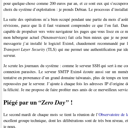
pour quelque-chose comme 200 euros par an, et ce sont eux qui s’occuperont 
choix du système d’exploitation : je prends Debian. Le processus d’installati
La suite des opérations m’a bien occupé pendant une partie du mois d’aoû
révisions, parce que là il faut vraiment comprendre ce que l’on fait. Da
capable de propulser vers votre navigateur les pages que vous lisez en ce m
mon hébergeur actuel (Nexenservices) fait cela bien mieux que je ne pourra
messagerie j’ai installé le logiciel Exim4, chaudement recommandé par 
Transport Layer Security
(TLS) qui me permet une authentification par ident
serveur.
Je scrute les journaux du système : comme le serveur SSH qui sert à me con
connexion parasites. Le serveur SMTP Exim4 écoute aussi sur un numéro 
tentative en provenance d’un grand domaine taïwanais, plus de temps en temp
repoussées par le serveur. J’ajoute à chaque fois les adresses IP d’origine 
la félicité. Je me propose de faire profiter mes amis de ce merveilleux servic
Piégé par un
!
“Zero Day”
Le second mardi de chaque mois se tient la réunion de l’
Observatoire de l
excellent groupe technique, dont les délibérations sont de très bon niveau, e
je peux.