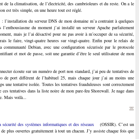
de la climatisation, de l’électricité, des cambrioleurs et du reste. On a le
on est très simple, en une heure tout est réglé.
t : l’installation du serveur DNS de mon domaine m’a contraint à quelques
ns l’enthousiasme du moment j’ai installé un serveur Apache parfaitement
oment, mais je l’ai désactivé pour ne pas avoir à m’occuper de sa sécurité,
is le faire, vingt-quatre heures sur vingt-quatre. Enfin pour le relais de
la communauté Debian, avec une configuration sécurisée par le protocole
ifiant et mot de passe, soit une garantie d’être le seul utilisateur de mon
necter écoute sur un numéro de port non standard, j’ai peu de tentatives de
de port différent de l’habituel 25, mais chaque jour j’ai au moins une
s une tentative isolée. Toutes les tentatives frauduleuses sont correctement
de ces tentatives dans la liste noire de mon pare-feu Shorewall. Je nage dans
e. Mais voilà...
a sécurité des systèmes informatiques et des réseaux
(OSSIR). C’est un
t de plus ouvertes gratuitement à tout un chacun. J’y assiste chaque fois que