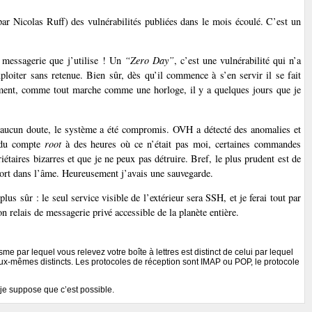
r Nicolas Ruff) des vulnérabilités publiées dans le mois écoulé. C’est un
e messagerie que j’utilise ! Un
“Zero Day”
, c’est une vulnérabilité qui n’a
ploiter sans retenue. Bien sûr, dès qu’il commence à s’en servir il se fait
ustement, comme tout marche comme une horloge, il y a quelques jours que je
 aucun doute, le système a été compromis. OVH a détecté des anomalies et
s du compte
root
à des heures où ce n’était pas moi, certaines commandes
étaires bizarres et que je ne peux pas détruire. Bref, le plus prudent est de
a mort dans l’âme. Heureusement j’avais une sauvegarde.
us sûr : le seul service visible de l’extérieur sera SSH, et je ferai tout par
relais de messagerie privé accessible de la planète entière.
e par lequel vous relevez votre boîte à lettres est distinct de celui par lequel
ux-mêmes distincts. Les protocoles de réception sont IMAP ou POP, le protocole
je suppose que c’est possible.