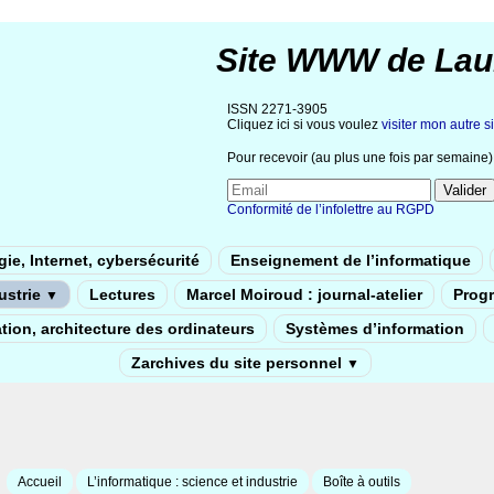
Site WWW de Lau
ISSN 2271-3905
Cliquez ici si vous voulez
visiter mon autre si
Pour recevoir (au plus une fois par semaine) 
Conformité de l’infolettre au RGPD
ie, Internet, cybersécurité
Enseignement de l’informatique
dustrie
Lectures
Marcel Moiroud : journal-atelier
Prog
▼
tion, architecture des ordinateurs
Systèmes d’information
Zarchives du site personnel
▼
Accueil
L’informatique : science et industrie
Boîte à outils