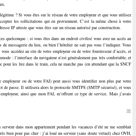
ux.
 légitime ? Si vous êtes sur le réseau de votre employeur et que vous utilisez
accepter les sollicitations qui en proviennent. C’est la même chose à votre
dresse IP atteste que vous êtes sur un réseau autorisé par construction.
ces quelconque : si vous êtes dans un endroit civilisé vous avez un accès au
s de messagerie du lieu, ou bien l’hôtelier ne sait pas vous l’indiquer. Vous
vous accédez au site de votre employeur ou de votre fournisseur d’accès, et
mmode : l’interface du navigateur n’est généralement pas très confortable, et
le pour les lire dans le train, cela ne marche pas (en attendant que la SNCF
tre employeur ou de votre FAI) peut aussi vous identifier non plus par votre
 mot de passe. Il utilisera alors le protocole SMTPS (SMTP sécurisé), et vous
 employeur, ainsi que mon FAI, m’offrent ce type de service. Mais j’avais
 un serveur dans mon appartement pendant les vacances d’été ne me semblait
 très bien pour pas cher : j’ai loué un serveur (sans doute virtuel) chez OVH,