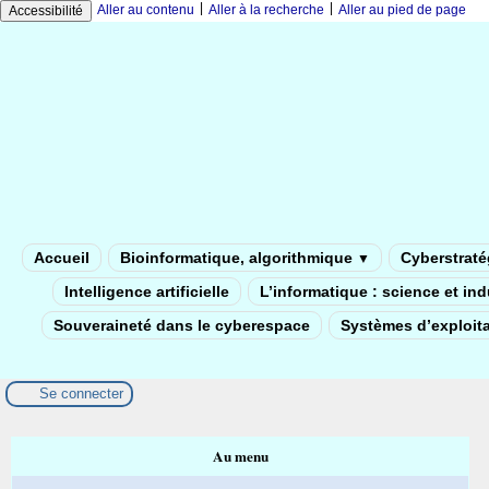
|
|
Aller au contenu
Aller à la recherche
Aller au pied de page
Accessibilité
Accueil
Bioinformatique, algorithmique
Cyberstratég
▼
Intelligence artificielle
L’informatique : science et in
Souveraineté dans le cyberespace
Systèmes d’exploita
Se connecter
Au menu