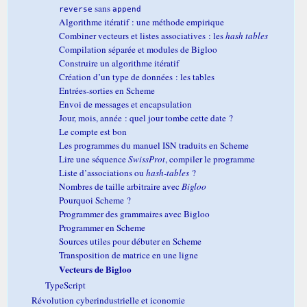
sans
reverse
append
Algorithme itératif : une méthode empirique
Combiner vecteurs et listes associatives : les
hash tables
Compilation séparée et modules de Bigloo
Construire un algorithme itératif
Création d’un type de données : les tables
Entrées-sorties en Scheme
Envoi de messages et encapsulation
Jour, mois, année : quel jour tombe cette date ?
Le compte est bon
Les programmes du manuel ISN traduits en Scheme
Lire une séquence
SwissProt
, compiler le programme
Liste d’associations ou
hash-tables
?
Nombres de taille arbitraire avec
Bigloo
Pourquoi Scheme ?
Programmer des grammaires avec Bigloo
Programmer en Scheme
Sources utiles pour débuter en Scheme
Transposition de matrice en une ligne
Vecteurs de Bigloo
TypeScript
Révolution cyberindustrielle et iconomie