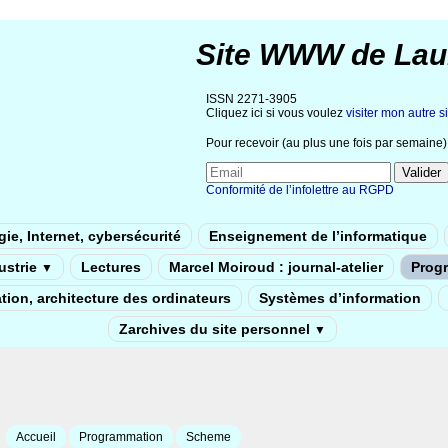
Site WWW de Lau
ISSN 2271-3905
Cliquez ici si vous voulez
visiter mon autre si
Pour recevoir (au plus une fois par semaine) 
Conformité de l’infolettre au RGPD
ie, Internet, cybersécurité
Enseignement de l’informatique
dustrie
Lectures
Marcel Moiroud : journal-atelier
Prog
▼
tion, architecture des ordinateurs
Systèmes d’information
Zarchives du site personnel
▼
Accueil
Programmation
Scheme