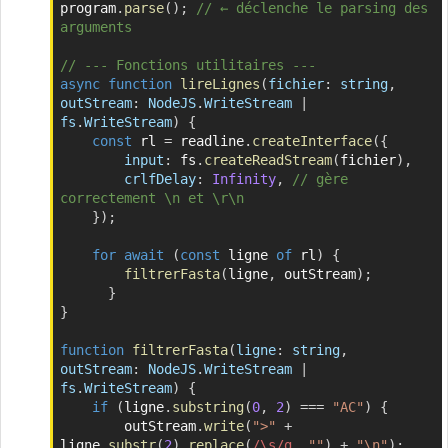
program
.
parse
(
)
;
// ← déclenche le parsing des 
arguments
// --- Fonctions utilitaires ---
async
function
lireLignes
(
fichier
:
 string
,
outStream
:
 NodeJS
.
WriteStream 
|
fs
.
WriteStream
)
{
const
 rl 
=
 readline
.
createInterface
(
{
input
:
 fs
.
createReadStream
(
fichier
)
,
crlfDelay
:
Infinity
,
// gère 
correctement \n et \r\n
}
)
;
for
await
(
const
 ligne 
of
 rl
)
{
filtrerFasta
(
ligne
,
 outStream
)
;
}
}
function
filtrerFasta
(
ligne
:
 string
,
outStream
:
 NodeJS
.
WriteStream 
|
fs
.
WriteStream
)
{
if
(
ligne
.
substring
(
0
,
2
)
===
"AC"
)
{
        outStream
.
write
(
">"
+
ligne
.
substr
(
2
)
.
replace
(
/
\s
/
g
,
""
)
+
"\n"
)
;