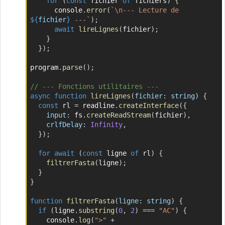
for
(
const
 fichier 
of
 fichiers
)
{
      console
.
error
(
`
\n--- Lecture de 
${
fichier
}
 ---
`
)
;
await
lireLignes
(
fichier
)
;
}
}
)
;
program
.
parse
(
)
;
// --- Fonctions utilitaires ---
async
function
lireLignes
(
fichier
:
 string
)
{
const
 rl 
=
 readline
.
createInterface
(
{
input
:
 fs
.
createReadStream
(
fichier
)
,
crlfDelay
:
Infinity
,
}
)
;
for
await
(
const
 ligne 
of
 rl
)
{
filtrerFasta
(
ligne
)
;
}
}
function
filtrerFasta
(
ligne
:
 string
)
{
if
(
ligne
.
substring
(
0
,
2
)
===
"AC"
)
{
    console
.
log
(
">"
+