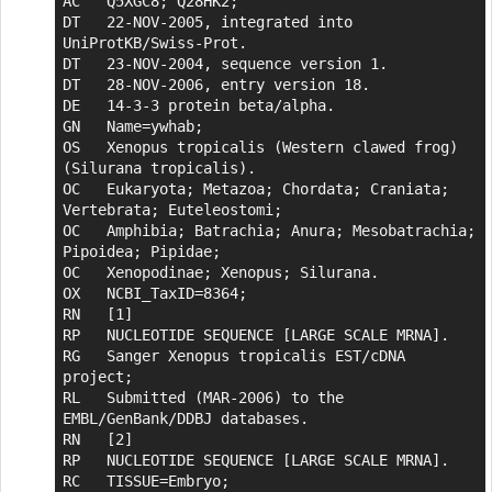
AC   Q5XGC8; Q28HK2;

DT   22-NOV-2005, integrated into 
UniProtKB/Swiss-Prot.

DT   23-NOV-2004, sequence version 1.

DT   28-NOV-2006, entry version 18.

DE   14-3-3 protein beta/alpha.

GN   Name=ywhab;

OS   Xenopus tropicalis (Western clawed frog) 
(Silurana tropicalis).

OC   Eukaryota; Metazoa; Chordata; Craniata; 
Vertebrata; Euteleostomi;

OC   Amphibia; Batrachia; Anura; Mesobatrachia; 
Pipoidea; Pipidae;

OC   Xenopodinae; Xenopus; Silurana.

OX   NCBI_TaxID=8364;

RN   [1]

RP   NUCLEOTIDE SEQUENCE [LARGE SCALE MRNA].

RG   Sanger Xenopus tropicalis EST/cDNA 
project;

RL   Submitted (MAR-2006) to the 
EMBL/GenBank/DDBJ databases.

RN   [2]

RP   NUCLEOTIDE SEQUENCE [LARGE SCALE MRNA].

RC   TISSUE=Embryo;
