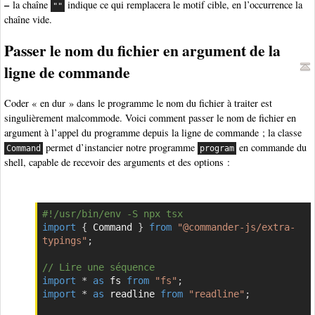
–
la chaîne
indique ce qui remplacera le motif cible, en l’occurrence la
""
chaîne vide.
Passer le nom du fichier en argument de la
ligne de commande
Coder « en dur » dans le programme le nom du fichier à traiter est
singulièrement malcommode. Voici comment passer le nom de fichier en
argument à l’appel du programme depuis la ligne de commande ; la classe
permet d’instancier notre programme
en commande du
Command
program
shell, capable de recevoir des arguments et des options :
#!/usr/bin/env -S npx tsx
Copier
import
{
 Command 
}
from
"@commander-js/extra-
typings"
;
// Lire une séquence
import
*
as
 fs 
from
"fs"
;
import
*
as
 readline 
from
"readline"
;