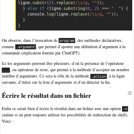
ligne
.
substr
(
2
)
.
replace
(
/
\s
/
g
,
""
)
)
;
}
else
if
(
ligne
.
substring
(
0
,
2
)
===
"  "
)
{
    console
.
log
(
ligne
.
replace
(
/
\s
/
g
,
""
)
)
;
}
}
On observe, dans l’invocation de
, des méthodes déclaratives,
program
comme
, qui permet d’ajouter une définition d’argument à la
.argument
commande (explication fournie par ChatGPT).
Ici les arguments peuvent être plusieurs, d’où la présence de l’opérateur
, ou opérateur de reste, qui permet à la méthode d’accepter un nombre
...
indéfini d’arguments. Ce sera le rôle de la méthode
, à la ligne
.action
suivante, d’itérer sur la liste d’arguments et d’en détecter la fin.
Écrire le résultat dans un fichier
Enfin ce serait bien d’écrire le résultat dans un fichier avec une option
-o
(même si on peut toujours utiliser les possibilités de redirection du shell).
Voici :