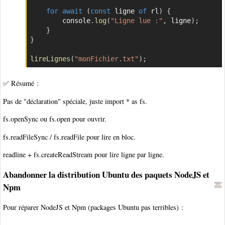
for
await
(
const
 ligne 
of
 rl
)
{
        console
.
log
(
"Ligne lue :"
,
 ligne
)
;
}
}
lireLignes
(
"monFichier.txt"
)
;
✅ Résumé :
Pas de "déclaration" spéciale, juste import * as fs.
fs.openSync ou fs.open pour ouvrir.
fs.readFileSync / fs.readFile pour lire en bloc.
readline + fs.createReadStream pour lire ligne par ligne.
Abandonner la distribution Ubuntu des paquets NodeJS et
Npm
Pour réparer NodeJS et Npm (packages Ubuntu pas terribles) :