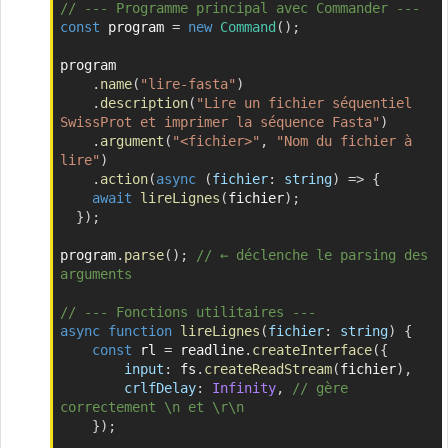
// --- Programme principal avec Commander ---
const
 program 
=
new
Command
(
)
;
program

.
name
(
"lire-fasta"
)
.
description
(
"Lire un fichier séquentiel 
SwissProt et imprimer la séquence Fasta"
)
.
argument
(
"<fichier>"
,
"Nom du fichier à 
lire"
)
.
action
(
async
(
fichier
:
 string
)
=>
{
await
lireLignes
(
fichier
)
;
}
)
;
program
.
parse
(
)
;
// ← déclenche le parsing des 
arguments
// --- Fonctions utilitaires ---
async
function
lireLignes
(
fichier
:
 string
)
{
const
 rl 
=
 readline
.
createInterface
(
{
input
:
 fs
.
createReadStream
(
fichier
)
,
crlfDelay
:
Infinity
,
// gère 
correctement \n et \r\n
}
)
;