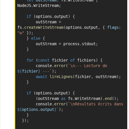
NodeJS
.
WriteStream
;
if
(
options
.
output
)
{
	    outStream 
=
fs
.
createWriteStream
(
options
.
output
,
{
flags
:
"w"
}
)
;
}
else
{
	    outStream 
=
 process
.
stdout
;
}
for
(
const
 fichier 
of
 fichiers
)
{
	    console
.
error
(
`
\n--- Lecture de 
${
fichier
}
 ---
`
)
;
await
lireLignes
(
fichier
,
 outStream
)
;
}
if
(
options
.
output
)
{
(
outStream 
as
 fs
.
WriteStream
)
.
end
(
)
;
	    console
.
error
(
`
\nRésultats écrits dans 
${
options
.
output
}
`
)
;
}
}
)
;