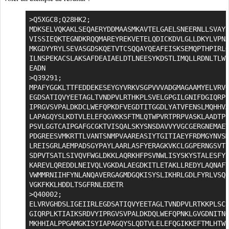
>Q5XGC8;Q28HK2;

MDKSELVQKAKLSEQAERYDDMAASMKAVTELGAELSNEERNLLSVAYK
VISSIEQKTEGNDKRQQMAREYREKVETELQDICKDVLGLLDKYLVPNA
MKGDYYRYLSEVASGDSKQETVTCSQQAYQEAFEISKSEMQPTHPIRLG
ILNSPEKACSLAKSAFDEAIAELDTLNEESYKDSTLIMQLLRDNLTLWT
EADN

>Q39291;

MPAFYGGKLTTFEDDEKESEYGYVRKVSGPVVVADGMAGAAMYELVRVG
EGDSATIQVYEETAGLTVNDPVLRTHKPLSVELGPGILGNIFDGIQRPL
IPRGVSVPALDKDCLWEFQPKDFVEGDTITGGDLYATVFENSLMQHHVA
LAPAGQYSLKDTVLELEFQGVKKSFTMLQTWPVRTPRPVASKLAADTPL
PSVLGGTCAIPGAFGCGKTVISQALSKYSNSDAVVYVGCGERGNEMAEV
PDGREESVMKRTTLVANTSNMPVAAREASIYTGITIAEYFRDMGYNVSM
LREISGRLAEMPADSGYPAYLAARLASFYERAGKVKCLGGPERNGSVTI
SDPVTSATLSIVQVFWGLDKKLAQRKHFPSVNWLISYSKYSTALESFYE
KAREVLQREDDLNEIVQLVGKDALAEGDKITLETAKLLREDYLAQNAFT
VWMMRNIIHFYNLANQAVERGAGMDGQKISYSLIKHRLGDLFYRLVSQK
VGKFKKLHDDLTSGFRNLEDETR

>Q40002;

ELVRVGHDSLIGEIIRLEGDSATIQVYEETAGLTVNDPVLRTKKPLSCE
GIQRPLKTIAIKSRDVYIPRGVSVPALDKDQLWEFQPNKLGVGDNITNG
MKHHIALPPGAMGKISYIAPAGQYSLQDTVLELEFQGIKKEFTMLHTWP