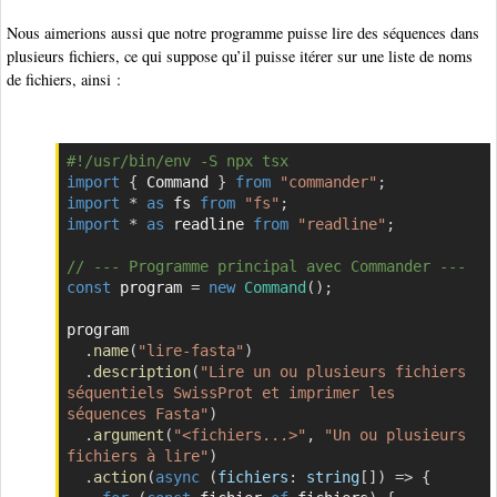
Nous aimerions aussi que notre programme puisse lire des séquences dans
plusieurs fichiers, ce qui suppose qu’il puisse itérer sur une liste de noms
de fichiers, ainsi :
#!/usr/bin/env -S npx tsx
Copier
import
{
 Command 
}
from
"commander"
;
import
*
as
 fs 
from
"fs"
;
import
*
as
 readline 
from
"readline"
;
// --- Programme principal avec Commander ---
const
 program 
=
new
Command
(
)
;
program

.
name
(
"lire-fasta"
)
.
description
(
"Lire un ou plusieurs fichiers 
séquentiels SwissProt et imprimer les 
séquences Fasta"
)
.
argument
(
"<fichiers...>"
,
"Un ou plusieurs 
fichiers à lire"
)
.
action
(
async
(
fichiers
:
 string
[
]
)
=>
{