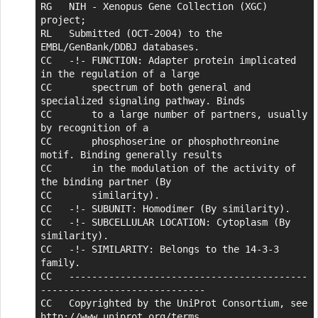
RG   NIH - Xenopus Gene Collection (XGC) 
project;

RL   Submitted (OCT-2004) to the 
EMBL/GenBank/DDBJ databases.

CC   -!- FUNCTION: Adapter protein implicated 
in the regulation of a large

CC       spectrum of both general and 
specialized signaling pathway. Binds

CC       to a large number of partners, usually 
by recognition of a

CC       phosphoserine or phosphothreonine 
motif. Binding generally results

CC       in the modulation of the activity of 
the binding partner (By

CC       similarity).

CC   -!- SUBUNIT: Homodimer (By similarity).

CC   -!- SUBCELLULAR LOCATION: Cytoplasm (By 
similarity).

CC   -!- SIMILARITY: Belongs to the 14-3-3 
family.

CC   ------------------------------------------
-----------------------------

CC   Copyrighted by the UniProt Consortium, see 
http://www.uniprot.org/terms
