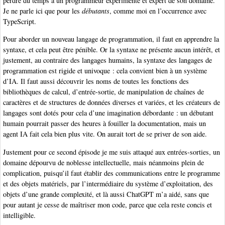
perdre du temps à un programmeur expérimenté et expert de son domaine.
Je ne parle ici que pour les
débutants
, comme moi en l’occurrence avec
TypeScript.
Pour aborder un nouveau langage de programmation, il faut en apprendre la
syntaxe, et cela peut être pénible. Or la syntaxe ne présente aucun intérêt, et
justement, au contraire des langages humains, la syntaxe des langages de
programmation est rigide et univoque : cela convient bien à un système
d’IA. Il faut aussi découvrir les noms de toutes les fonctions des
bibliothèques de calcul, d’entrée-sortie, de manipulation de chaînes de
caractères et de structures de données diverses et variées, et les créateurs de
langages sont dotés pour cela d’une imagination débordante : un débutant
humain pourrait passer des heures à fouiller la documentation, mais un
agent IA fait cela bien plus vite. On aurait tort de se priver de son aide.
Justement pour ce second épisode je me suis attaqué aux entrées-sorties, un
domaine dépourvu de noblesse intellectuelle, mais néanmoins plein de
complication, puisqu’il faut établir des communications entre le programme
et des objets matériels, par l’intermédiaire du système d’exploitation, des
objets d’une grande complexité, et là aussi ChatGPT m’a aidé, sans que
pour autant je cesse de maîtriser mon code, parce que cela reste concis et
intelligible.