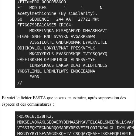
/FTId=PRO_0000058600.

FT   MOD_RES       1      1       N-
acetylmethionine (By similarity).

SQ   SEQUENCE   244 AA;  27721 MW;  
FF766793EA1CA9E5 CRC64;

     MDKSELVQKA KLSEQAERYD DMAASMKAVT 
ELGAELSNEE RNLLSVAYKN VVGARRSSWR

     VISSIEQKTE GNDKRQQMAR EYREKVETEL 
QDICKDVLGL LDKYLVPNAT PPESKVFYLK

     MKGDYYRYLS EVASGDSKQE TVTCSQQAYQ 
EAFEISKSEM QPTHPIRLGL ALNFSVFYYE

     ILNSPEKACS LAKSAFDEAI AELDTLNEES 
YKDSTLIMQL LRDNLTLWTS ENQGEEADNA

     EADN

//
Et voici le fichier FASTA que je veux en extraire, après suppression des
espaces et des commentaires :
>Q5XGC8;Q28HK2;

MDKSELVQKAKLSEQAERYDDMAASMKAVTELGAELSNEERNLLSVAYK
VISSIEQKTEGNDKRQQMAREYREKVETELQDICKDVLGLLDKYLVPNA
MKGDYYRYLSEVASGDSKQETVTCSQQAYQEAFEISKSEMQPTHPIRLG