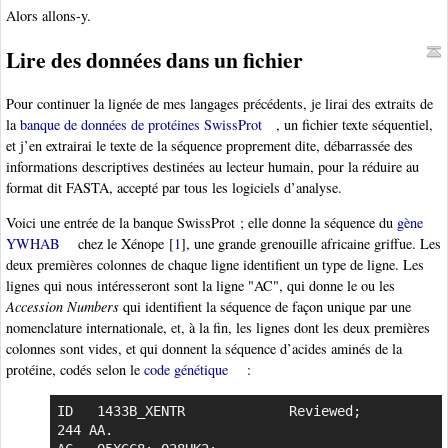
Alors allons-y.
Lire des données dans un fichier
Pour continuer la lignée de mes langages précédents, je lirai des extraits de
la
banque de données de protéines SwissProt
, un fichier texte séquentiel,
et j’en extrairai le texte de la séquence proprement dite, débarrassée des
informations descriptives destinées au lecteur humain, pour la réduire au
format dit FASTA, accepté par tous les logiciels d’analyse.
Voici une entrée de la banque SwissProt ; elle donne la séquence du
gène
YWHAB
chez le Xénope
[
1
]
, une grande grenouille africaine griffue. Les
deux premières colonnes de chaque ligne identifient un type de ligne. Les
lignes qui nous intéresseront sont la ligne "AC", qui donne le ou les
Accession Numbers
qui identifient la séquence de façon unique par une
nomenclature internationale, et, à la fin, les lignes dont les deux premières
colonnes sont vides, et qui donnent la séquence d’acides aminés de la
protéine, codés selon le
code génétique
:
ID   1433B_XENTR             Reviewed;         
244 AA.
