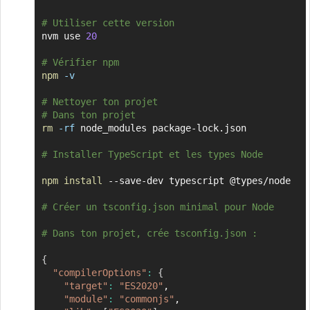
# Utiliser cette version
nvm use 
20
# Vérifier npm
npm
-v
# Nettoyer ton projet
# Dans ton projet
rm
-rf
 node_modules package-lock.json

# Installer TypeScript et les types Node
npm
install
 --save-dev typescript @types/node

# Créer un tsconfig.json minimal pour Node
# Dans ton projet, crée tsconfig.json :
{
"compilerOptions"
:
{
"target"
:
"ES2020"
,

"module"
:
"commonjs"
,
