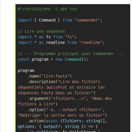
#!/usr/bin/env -S npx tsx
Copier
import
{
 Command 
}
from
"commander"
;
// Lire une séquence
import
*
as
 fs 
from
"fs"
;
import
*
as
 readline 
from
"readline"
;
// --- Programme principal avec Commander ---
const
 program 
=
new
Command
(
)
;
program

.
name
(
"lire-fasta"
)
.
description
(
"Lire des fichiers 
séquentiels SwissProt et extraire les 
séquences Fasta dans un fichier"
)
.
argument
(
"<fichiers...>"
,
"Noms des 
fichiers à lire"
)
.
option
(
"-o, --output <fichier>"
,
"Rediriger la sortie vers un fichier"
)
.
action
(
async
(
fichiers
:
 string
[
]
,
options
:
{
 output
?
:
 string 
}
)
=>
{
let
outStream
:
 fs
.
WriteStream 
|