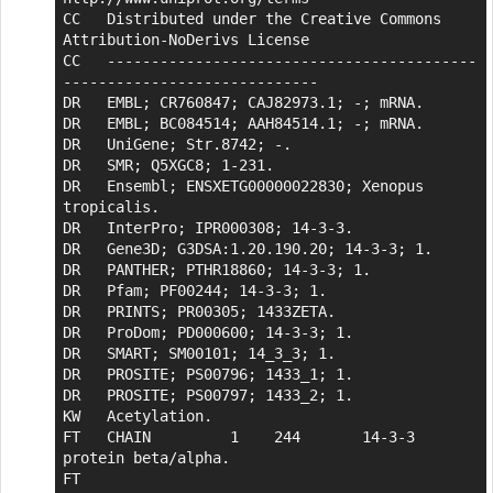
CC   Distributed under the Creative Commons 
Attribution-NoDerivs License

CC   ------------------------------------------
-----------------------------

DR   EMBL; CR760847; CAJ82973.1; -; mRNA.

DR   EMBL; BC084514; AAH84514.1; -; mRNA.

DR   UniGene; Str.8742; -.

DR   SMR; Q5XGC8; 1-231.

DR   Ensembl; ENSXETG00000022830; Xenopus 
tropicalis.

DR   InterPro; IPR000308; 14-3-3.

DR   Gene3D; G3DSA:1.20.190.20; 14-3-3; 1.

DR   PANTHER; PTHR18860; 14-3-3; 1.

DR   Pfam; PF00244; 14-3-3; 1.

DR   PRINTS; PR00305; 1433ZETA.

DR   ProDom; PD000600; 14-3-3; 1.

DR   SMART; SM00101; 14_3_3; 1.

DR   PROSITE; PS00796; 1433_1; 1.

DR   PROSITE; PS00797; 1433_2; 1.

KW   Acetylation.

FT   CHAIN         1    244       14-3-3 
protein beta/alpha.

FT                                