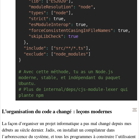
"lib"
:
[
"ES2020"
]
,

"moduleResolution"
:
"node"
,

"types"
:
[
"node"
]
,

"strict"
:
 true,

"esModuleInterop"
:
 true,

"forceConsistentCasingInFileNames"
:
 true,

"skipLibCheck"
:
true
}
,

"include"
:
[
"src/**/*.ts"
]
,

"exclude"
:
[
"node_modules"
]
}
# Avec cette méthode, tu as un Node.js 
moderne, stable, et indépendant du paquet 
Ubuntu.
# Plus de internal/deps/cjs-module-lexer qui 
plante npm
L’organisation du code a changé : leçons modernes
La façon d’organiser un projet informatique a pas mal changé depuis mes
débuts au siècle dernier. Jadis, on installait un compilateur dans
l’arborescence du système, et tous les programmes à construire l’utilisaient