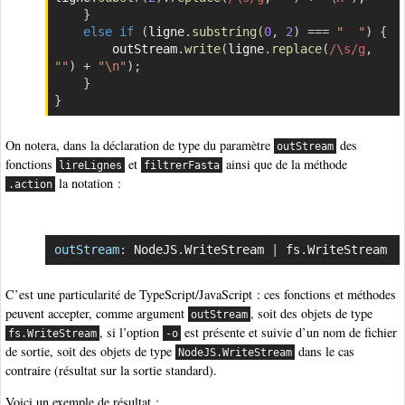
}
else
if
(
ligne
.
substring
(
0
,
2
)
===
"  "
)
{
        outStream
.
write
(
ligne
.
replace
(
/
\s
/
g
,
""
)
+
"\n"
)
;
}
}
On notera, dans la déclaration de type du paramètre
des
outStream
fonctions
et
ainsi que de la méthode
lireLignes
filtrerFasta
la notation :
.action
outStream
:
 NodeJS
.
WriteStream 
|
 fs
.
WriteStream
Copier
C’est une particularité de TypeScript/JavaScript : ces fonctions et méthodes
peuvent accepter, comme argument
, soit des objets de type
outStream
, si l’option
est présente et suivie d’un nom de fichier
fs.WriteStream
-o
de sortie, soit des objets de type
dans le cas
NodeJS.WriteStream
contraire (résultat sur la sortie standard).
Voici un exemple de résultat :