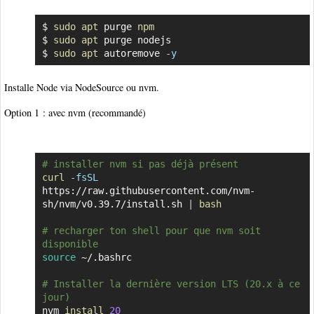
$ 
sudo
apt
 purge 
npm
Copier
$ 
sudo
apt
 purge nodejs

$ 
sudo
apt
 autoremove 
-y
Installe Node via NodeSource ou nvm.
Option 1 : avec nvm (recommandé)
# installer nvm si pas déjà présent
Copier
curl
-fsSL
https://raw.githubusercontent.com/nvm-
sh/nvm/v0.39.7/install.sh 
|
bash
# recharger ton shell pour que nvm soit 
disponible
source
 ~/.bashrc

# Installer la dernière version LTS (20.x à ce 
jour)
nvm 
install
20