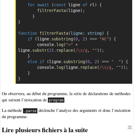
for
await
(
const
 ligne 
of
 rl
)
{
filtrerFasta
(
ligne
)
;
}
}
function
filtrerFasta
(
ligne
:
 string
)
{
if
(
ligne
.
substring
(
0
,
2
)
===
"AC"
)
{
        console
.
log
(
">"
+
ligne
.
substr
(
2
)
.
replace
(
/
\s
/
g
,
""
)
)
;
}
else
if
(
ligne
.
substring
(
0
,
2
)
===
"  "
)
{
        console
.
log
(
ligne
.
replace
(
/
\s
/
g
,
""
)
)
;
}
}
On observera, au début du programme, la série de déclarations de méthodes
qui suivent l’invocation de
.
program
La méthode
déclenche l’analyse des arguments et donc l’exécution
.parse
du programme.
Lire plusieurs fichiers à la suite