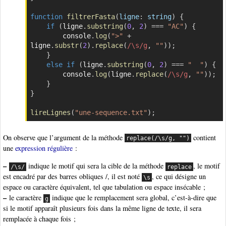
function
filtrerFasta
(
ligne
:
 string
)
{
if
(
ligne
.
substring
(
0
,
2
)
===
"AC"
)
{
        console
.
log
(
">"
+
ligne
.
substr
(
2
)
.
replace
(
/
\s
/
g
,
""
)
)
;
}
else
if
(
ligne
.
substring
(
0
,
2
)
===
"  "
)
{
        console
.
log
(
ligne
.
replace
(
/
\s
/
g
,
""
)
)
;
}
}
lireLignes
(
"une-sequence.txt"
)
;
On observe que l’argument de la méthode
contient
replace(/\s/g, "")
une
expression régulière
:
–
indique le motif qui sera la cible de la méthode
, le motif
/\s/
replace
est encadré par des barres obliques /, il est noté
, ce qui désigne un
\s
espace ou caractère équivalent, tel que tabulation ou espace insécable ;
–
le caractère
indique que le remplacement sera global, c’est-à-dire que
g
si le motif apparaît plusieurs fois dans la même ligne de texte, il sera
remplacée à chaque fois ;