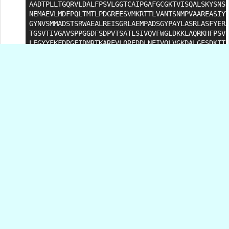
AADTPLLTGQRVLDALFPSVLGGTCAIPGAFGCGKTVISQALSKYSNSD
NEMAEVLMDFPQLTMTLPDGREESVMKRTTLVANTSNMPVAAREASIYT
GYNVSMMADSTSRWAEALREISGRLAEMPADSGYPAYLASRLASFYERA
TGSVTIVGAVSPPGGDFSDPVTSATLSIVQVFWGLDKKLAQRKHFPSVN
LEGYYEKFDPGFIDMRTKAREVLQREDDLNEIVQLVGKDALGESDKITL
AQNAFTPYDKYCPFYKSVWMMRNIIHFNQLANQAVERAANADGHKITYA
RLVSQKFEDPAEGEDVLVAKFQKLYDDLTAGFRNLEDEAR
Cet article a un
prédécesseur
et un
successeur
.
Notes
[
1
]
Xenopus est un genre de grenouilles sans queue , spécifiquement connu
pour ses pattes arrière palmées à cinq doigts et à trois griffes, avec des espèces
telles que Xenopus laevis et Xenopus tropicalis couramment utilisées comme
organismes modèles dans la recherche biomédicale en raison de leur facilité de
reproduction et de l’accessibilité des œufs et des embryons.
Répondre à cet article
Programmer en TypeScript avec ChatGPT, second
épisode
F. Loyer
- le 2 octobre 2025