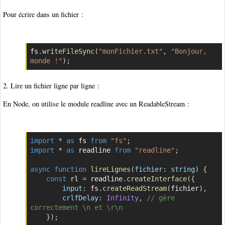
Pour écrire dans un fichier :
fs
.
writeFileSync
(
"monFichier.txt"
,
"Bonjour, 
Copier
monde !"
)
;
2. Lire un fichier ligne par ligne :
En Node, on utilise le module readline avec un ReadableStream :
import
*
as
 fs 
from
"fs"
;
Copier
import
*
as
 readline 
from
"readline"
;
async
function
lireLignes
(
fichier
:
 string
)
{
const
 rl 
=
 readline
.
createInterface
(
{
input
:
 fs
.
createReadStream
(
fichier
)
,
crlfDelay
:
Infinity
,
// gère 
correctement \n et \r\n
}
)
;