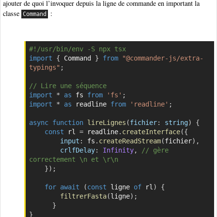
ajouter de quoi l’invoquer depuis la ligne de commande en important la
classe
:
Command
#!/usr/bin/env -S npx tsx
Copier
import
{
 Command 
}
from
"@commander-js/extra-
typings"
;
// Lire une séquence
import
*
as
 fs 
from
'fs'
;
import
*
as
 readline 
from
'readline'
;
async
function
lireLignes
(
fichier
:
 string
)
{
const
 rl 
=
 readline
.
createInterface
(
{
input
:
 fs
.
createReadStream
(
fichier
)
,
crlfDelay
:
Infinity
,
// gère 
correctement \n et \r\n
}
)
;
for
await
(
const
 ligne 
of
 rl
)
{
filtrerFasta
(
ligne
)
;
}
}