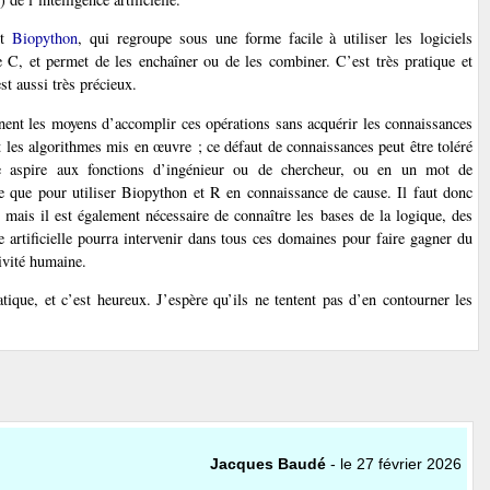
st
Biopython
, qui regroupe sous une forme facile à utiliser les logiciels
 C, et permet de les enchaîner ou de les combiner. C’est très pratique et
t aussi très précieux.
nent les moyens d’accomplir ces opérations sans acquérir les connaissances
es algorithmes mis en œuvre ; ce défaut de connaissances peut être toléré
ue aspire aux fonctions d’ingénieur ou de chercheur, ou en un mot de
-ce que pour utiliser Biopython et R en connaissance de cause. Il faut donc
 mais il est également nécessaire de connaître les bases de la logique, des
e artificielle pourra intervenir dans tous ces domaines pour faire gagner du
tivité humaine.
tique, et c’est heureux. J’espère qu’ils ne tentent pas d’en contourner les
Jacques Baudé
- le 27 février 2026