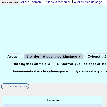
|
|
Aller au contenu
Aller à la recherche
Aller au pied de page
Accessibilité
Accueil
Bioinformatique, algorithmique
Cyberstratég
▼
Intelligence artificielle
L’informatique : science et in
Souveraineté dans le cyberespace
Systèmes d’exploita
Se connecter
Au menu