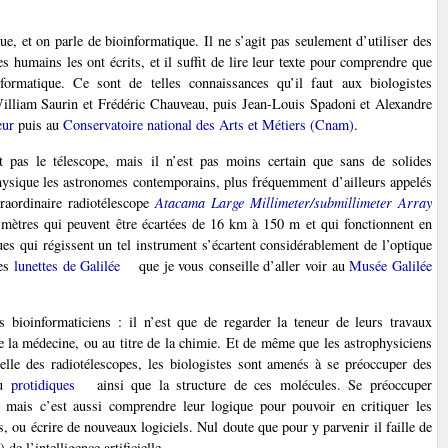
ue, et on parle de bioinformatique. Il ne s’agit pas seulement d’utiliser des
des humains les ont écrits, et il suffit de lire leur texte pour comprendre que
formatique. Ce sont de telles connaissances qu’il faut aux biologistes
William Saurin et Frédéric Chauveau, puis Jean-Louis Spadoni et Alexandre
eur
puis au
Conservatoire national des Arts et Métiers (Cnam)
.
t pas le télescope, mais il n’est pas moins certain que sans de solides
hysique les astronomes contemporains, plus fréquemment d’ailleurs appelés
traordinaire radiotélescope
Atacama Large Millimeter/submillimeter Array
mètres qui peuvent être écartées de 16 km à 150 m et qui fonctionnent en
ues qui régissent un tel instrument s’écartent considérablement de l’optique
les
lunettes de Galilée
que je vous conseille d’aller voir au
Musée Galilée
s bioinformaticiens : il n’est que de regarder la teneur de leurs travaux
e la médecine, ou au titre de la chimie. Et de même que les astrophysiciens
elle des radiotélescopes, les biologistes sont amenés à se préoccuper des
u
protidiques
ainsi que la structure de ces molécules. Se préoccuper
ts, mais c’est aussi comprendre leur logique pour pouvoir en critiquer les
s, ou écrire de nouveaux logiciels. Nul doute que pour y parvenir il faille de
e l’intelligence artificielle.