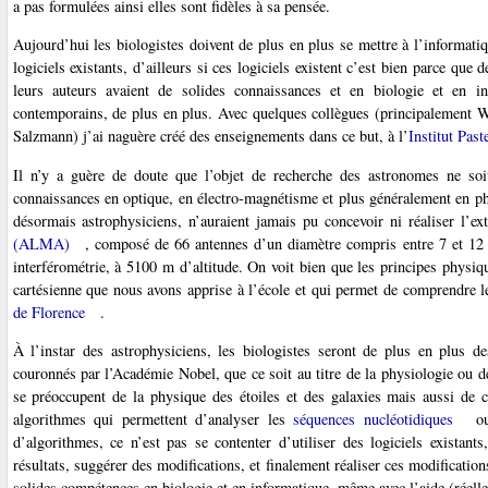
a pas formulées ainsi elles sont fidèles à sa pensée.
Aujourd’hui les biologistes doivent de plus en plus se mettre à l’informatiq
logiciels existants, d’ailleurs si ces logiciels existent c’est bien parce que 
leurs auteurs avaient de solides connaissances et en biologie et en in
contemporains, de plus en plus. Avec quelques collègues (principalement 
Salzmann) j’ai naguère créé des enseignements dans ce but, à l’
Institut Past
Il n’y a guère de doute que l’objet de recherche des astronomes ne soi
connaissances en optique, en électro-magnétisme et plus généralement en p
désormais astrophysiciens, n’auraient jamais pu concevoir ni réaliser l’ex
(ALMA)
, composé de 66 antennes d’un diamètre compris entre 7 et 12 
interférométrie, à 5100 m d’altitude. On voit bien que les principes physiq
cartésienne que nous avons apprise à l’école et qui permet de comprendre 
de Florence
.
À l’instar des astrophysiciens, les biologistes seront de plus en plus de
couronnés par l’Académie Nobel, que ce soit au titre de la physiologie ou d
se préoccupent de la physique des étoiles et des galaxies mais aussi de c
algorithmes qui permettent d’analyser les
séquences nucléotidiques
o
d’algorithmes, ce n’est pas se contenter d’utiliser des logiciels existan
résultats, suggérer des modifications, et finalement réaliser ces modification
solides compétences en biologie et en informatique, même avec l’aide (réelle) d