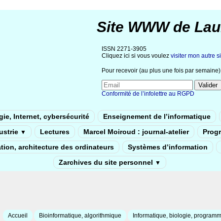
Site WWW de Lau
ISSN 2271-3905
Cliquez ici si vous voulez
visiter mon autre si
Pour recevoir (au plus une fois par semaine) 
Conformité de l’infolettre au RGPD
ie, Internet, cybersécurité
Enseignement de l’informatique
dustrie
Lectures
Marcel Moiroud : journal-atelier
Prog
▼
tion, architecture des ordinateurs
Systèmes d’information
Zarchives du site personnel
▼
Accueil
Bioinformatique, algorithmique
Informatique, biologie, programm